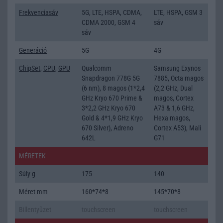
Frekvenciasáv
5G, LTE, HSPA, CDMA,
LTE, HSPA, GSM 3
CDMA 2000, GSM 4
sáv
sáv
Generáció
5G
4G
ChipSet
,
CPU
,
GPU
Qualcomm
Samsung Exynos
Snapdragon 778G 5G
7885, Octa magos
(6 nm), 8 magos (1*2,4
(2,2 GHz, Dual
GHz Kryo 670 Prime &
magos, Cortex
3*2,2 GHz Kryo 670
A73 & 1,6 GHz,
Gold & 4*1,9 GHz Kryo
Hexa magos,
670 Silver), Adreno
Cortex A53), Mali
642L
G71
MÉRETEK
Súly g
175
140
Méret mm
160*74*8
145*70*8
Billentyũzet
touchscreen
touchscreen