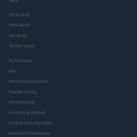
Hirek
Telefon Árak
Yettel akciók
One akciók
Telekom akciók
Tanácsdóguru
Wiki
Internet sebességmérő
Virtuális valóság
Telefonkönyvek
Lefedettségi térképek
Letöltési sebesség térkép
Nemzetközi hívószámok