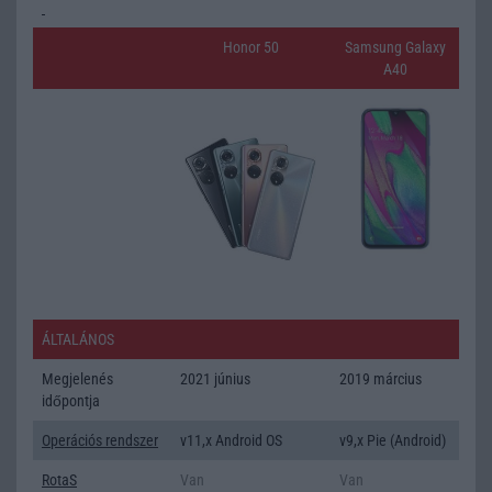
Honor 50
Samsung Galaxy
A40
ÁLTALÁNOS
Megjelenés
2021 június
2019 március
időpontja
Operációs rendszer
v11,x Android OS
v9,x Pie (Android)
RotaS
Van
Van