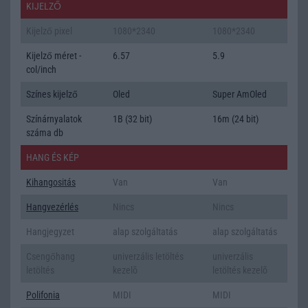
KIJELZŐ
Kijelző pixel
1080*2340
1080*2340
Kijelző méret -
6.57
5.9
col/inch
Színes kijelző
Oled
Super AmOled
Színárnyalatok
1B (32 bit)
16m (24 bit)
száma db
HANG ÉS KÉP
Kihangositás
Van
Van
Hangvezérlés
Nincs
Nincs
Hangjegyzet
alap szolgáltatás
alap szolgáltatás
Csengőhang
univerzális letöltés
univerzális
letöltés
kezelõ
letöltés kezelõ
Polifonia
MIDI
MIDI