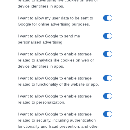
EGYÉB
device identifiers in apps.
Vibra jelzés
alap szolgáltatás
alap szolgáltatás
I want to allow my user data to be sent to
SIM típus
nanoSIM
nanoSIM
Google for online advertising purposes.
SIM-ek száma
2
2
I want to allow Google to send me
Flight mode
personalized advertising.
Van
Van
Terület
Globális
Globális
I want to allow Google to enable storage
related to analytics like cookies on web or
Funkciók
120 Hz
Black, White,
device identifiers in apps.
Blue, Coral
Orange
I want to allow Google to enable storage
related to functionality of the website or app.
Brand
Nincs
2019
Védelem
Nincs
Nincs
I want to allow Google to enable storage
related to personalization.
Limited Edition
Nincs
Nincs
I want to allow Google to enable storage
SAR
Nincs publikus adat!
1,34
related to security, including authentication
functionality and fraud prevention, and other