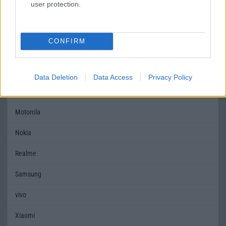
user protection.
MOBILTELEFON MÁRKÁK
Apple
CONFIRM
Honor
Huawei
Data Deletion
Data Access
Privacy Policy
LG
Motorola
Nokia
Realme
Samsung
vivo
Xiaomi