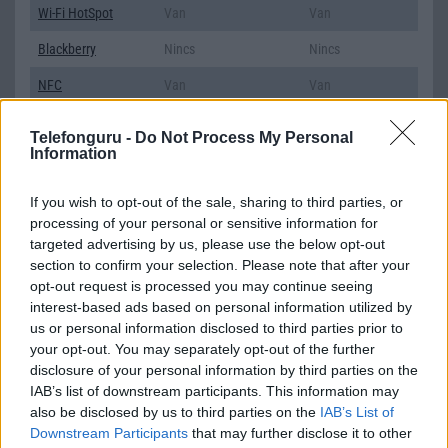
Wi-Fi HotSpot
Van
Van
Blackberry
Nincs
Nincs
NFC
Van
Van
TV/USB kapcsolat
OtG (On-the-Go USB)
1,x Type-c
Telefonguru -
Do Not Process My Personal
Information
GPS
aGPS (USA), Glonass
aGPS (USA),
(Orosz), BDS (Kína)
Glonass (Orosz),
BDS (Kína),
If you wish to opt-out of the sale, sharing to third parties, or
Galileo (EU)
processing of your personal or sensitive information for
targeted advertising by us, please use the below opt-out
Push to Talk
Nincs
Nincs
section to confirm your selection. Please note that after your
opt-out request is processed you may continue seeing
AKKUMULÁTOR
interest-based ads based on personal information utilized by
Típus
Li-Polimer
Li-Polimer
us or personal information disclosed to third parties prior to
your opt-out. You may separately opt-out of the further
Készenléti idő h /
Az akkumulátor nem
Az akkumulátor
disclosure of your personal information by third parties on the
Cserélhetőség
vehetõ ki!
nem vehetõ ki!
IAB’s list of downstream participants. This information may
also be disclosed by us to third parties on the
IAB’s List of
Beszélgetési idő h /
Gyorstöltésre alkalmas
Gyorstöltésre
Downstream Participants
that may further disclose it to other
Gyorstöltés
alkalmas