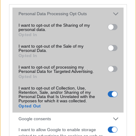
third parties.
ALKALMAZÁSOK ÉS ÉRZÉKELŐK
Please note that this website/app uses one or more Google
Personal Data Processing Opt Outs
Java
Nincs
Nincs
services and may gather and store information including but
not limited to your visit or usage behaviour. You may click to
I want to opt-out of the Sharing of my
Flash
personal data.
/
Ujjlenyomat
Fingerprint sensor
Fingerprint sensor
grant or deny consent to Google and its third-party tags to
Opted In
olvasó
use your data for below specified purposes in below Google
consent section.
I want to opt-out of the Sale of my
SNS integráció
alap szolgáltatás
alap szolgáltatás
Personal Data.
Opted In
Organizer
alap szolgáltatás
alap szolgáltatás
I want to opt-out of processing my
T9 szótár
alkalmazás független
alkalmazás
Personal Data for Targeted Advertising.
szótár
független szótár
Opted In
Office alkalmazások
alap szolgáltatás
DV = Document
I want to opt-out of Collection, Use,
viewer (Word,
Retention, Sale, and/or Sharing of my
Personal Data that Is Unrelated with the
Excel,
Purposes for which it was collected.
PowerPoint, PDF)
Opted Out
Iránytũ
ecompass
ecompass
Google consents
Extrák
Nincs
ANT+ support
I want to allow Google to enable storage
related to advertising like cookies on web or