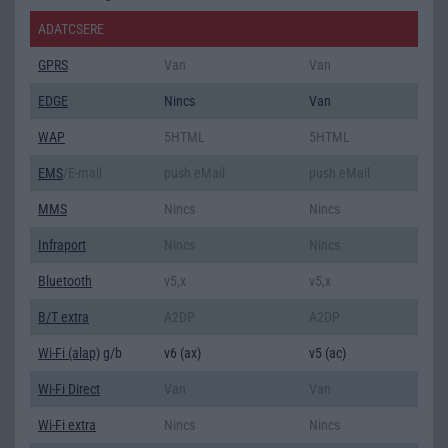
ADATCSERE
GPRS
Van
Van
EDGE
Nincs
Van
WAP
5HTML
5HTML
EMS
/E-mail
push eMail
push eMail
MMS
Nincs
Nincs
Infraport
Nincs
Nincs
Bluetooth
v5,x
v5,x
B/T extra
A2DP
A2DP
Wi-Fi (alap)
g/b
v6 (ax)
v5 (ac)
Wi-Fi Direct
Van
Van
Wi-Fi extra
Nincs
Nincs