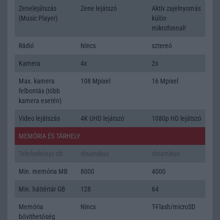
Zenelejátszás
Zene lejátszó
Aktív zajelnyomás
(Music Player)
külön
mikrofonnal!
Rádió
Nincs
sztereó
Kamera
4x
2x
Max. kamera
108 Mpixel
16 Mpixel
felbontás (több
kamera esetén)
Video lejátszás
4K UHD lejátszó
1080p HD lejátszó
MEMÓRIA ÉS TÁRHELY
Telefonkönyv db
dinamikus
dinamikus
Min. memória MB
8000
4000
Min. háttértár GB
128
64
Memória
Nincs
T-Flash/microSD
bővíthetőség