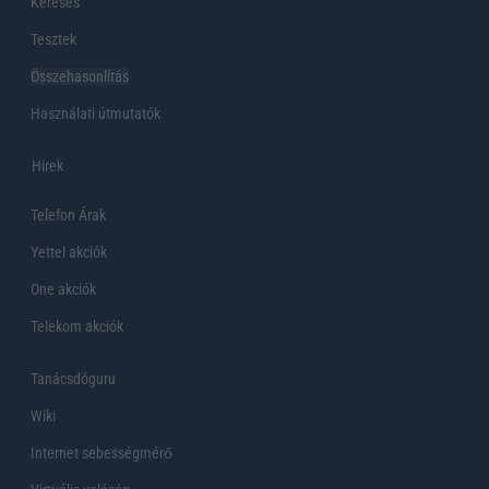
Keresés
Tesztek
Összehasonlítás
Használati útmutatók
Hirek
Telefon Árak
Yettel akciók
One akciók
Telekom akciók
Tanácsdóguru
Wiki
Internet sebességmérő