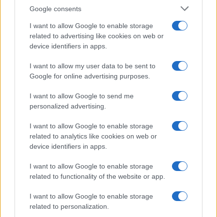
iBooks PDF
Google consents
reader)
I want to allow Google to enable storage
Iránytũ
ecompass
ecompass
related to advertising like cookies on web or
Extrák
ultra széles
Nincs
device identifiers in apps.
hangrendszer
I want to allow my user data to be sent to
EGYÉB
Google for online advertising purposes.
Vibra jelzés
alap szolgáltatás
alap szolgáltatás
I want to allow Google to send me
personalized advertising.
SIM típus
eSIM
nanoSIM
SIM-ek száma
2
2
I want to allow Google to enable storage
related to analytics like cookies on web or
Flight mode
Van
Van
device identifiers in apps.
Terület
Globális
Globális
I want to allow Google to enable storage
related to functionality of the website or app.
Funkciók
Apple Pay (Visa,
90Hz, 800 nits (csúcs)
MasterCard,
I want to allow Google to enable storage
AMEX certified)
related to personalization.
Brand
2021
2021