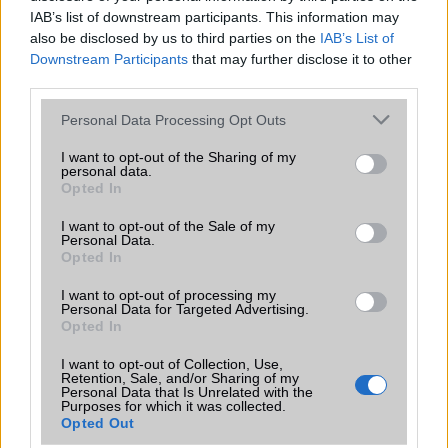
Készenléti idő h /
Az akkumulátor
Az akkumulátor nem
IAB’s list of downstream participants. This information may
Cserélhetőség
nem vehetõ ki!
vehetõ ki!
also be disclosed by us to third parties on the
IAB’s List of
Beszélgetési idő h /
Vezeték nélkül
Gyorstöltésre alkalmas
Downstream Participants
that may further disclose it to other
Gyorstöltés
tölthetõ!
third parties.
ALKALMAZÁSOK ÉS ÉRZÉKELŐK
Please note that this website/app uses one or more Google
Personal Data Processing Opt Outs
services and may gather and store information including but
Java
Nincs
Nincs
not limited to your visit or usage behaviour. You may click to
I want to opt-out of the Sharing of my
personal data.
grant or deny consent to Google and its third-party tags to
Flash
/
Ujjlenyomat
Nincs
Fingerprint sensor
Opted In
use your data for below specified purposes in below Google
olvasó
consent section.
I want to opt-out of the Sale of my
Personal Data.
SNS integráció
iCloud service
alap szolgáltatás
Opted In
Organizer
iCloud service
alap szolgáltatás
I want to opt-out of processing my
Personal Data for Targeted Advertising.
T9 szótár
alkalmazás
alkalmazás független
Opted In
független szótár
szótár
I want to opt-out of Collection, Use,
Office alkalmazások
iDV = Document
alap szolgáltatás
Retention, Sale, and/or Sharing of my
viewer (Word,
Personal Data that Is Unrelated with the
Purposes for which it was collected.
Excel,
Opted Out
PowerPoint,