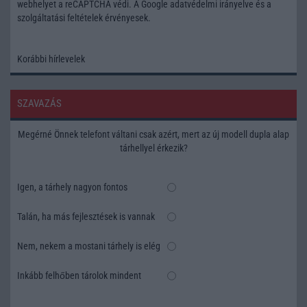
webhelyet a reCAPTCHA védi. A Google
adatvédelmi irányelve
és a
szolgáltatási feltételek
érvényesek.
Korábbi hírlevelek
SZAVAZÁS
Megérné Önnek telefont váltani csak azért, mert az új modell dupla alap
tárhellyel érkezik?
Igen, a tárhely nagyon fontos
Talán, ha más fejlesztések is vannak
Nem, nekem a mostani tárhely is elég
Inkább felhőben tárolok mindent