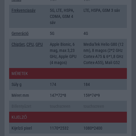
Frekvenciasáv
5G, LTE, HSPA,
LTE, HSPA, GSM 3 sáv
CDMA, GSM 4
sáv
Generáció
5G
4G
ChipSet
,
CPU
,
GPU
Apple Bionic, 6
MediaTek Helio G80 (12
mag, max 3,23
nm), 8 magos (2*2 GHz
GHz, Apple GPU
Cortex-A75 & 6*1,8 GHz
(4 magos)
Cortex-A55), Mali G52
MÉRETEK
Súly g
174
184
Méret mm
147*72*8
159*74*9
Billentyũzet
touchscreen
touchscreen
KIJELZŐ
Kijelző pixel
1170*2532
1080*2400