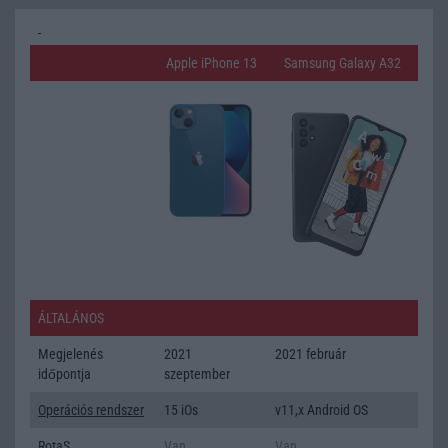
Apple iPhone 13
Samsung Galaxy A32
ÁLTALÁNOS
Megjelenés
2021
2021 február
időpontja
szeptember
Operációs rendszer
15 iOs
v11,x Android OS
RotaS
Van
Van