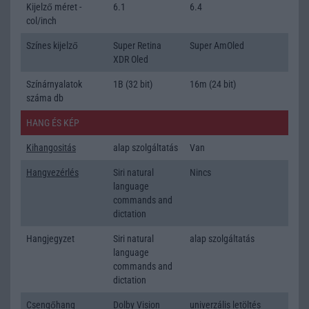
Kijelző méret -
6.1
6.4
col/inch
Színes kijelző
Super Retina
Super AmOled
XDR Oled
Színárnyalatok
1B (32 bit)
16m (24 bit)
száma db
HANG ÉS KÉP
Kihangositás
alap szolgáltatás
Van
Hangvezérlés
Siri natural
Nincs
language
commands and
dictation
Hangjegyzet
Siri natural
alap szolgáltatás
language
commands and
dictation
Csengőhang
Dolby Vision
univerzális letöltés