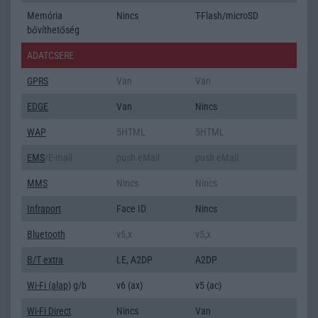
Memória
Nincs
T-Flash/microSD
bővíthetőség
ADATCSERE
GPRS
Van
Van
EDGE
Van
Nincs
WAP
5HTML
5HTML
EMS
/E-mail
push eMail
push eMail
MMS
Nincs
Nincs
Infraport
Face ID
Nincs
Bluetooth
v5,x
v5,x
B/T extra
LE, A2DP
A2DP
Wi-Fi (alap)
g/b
v6 (ax)
v5 (ac)
Wi-Fi Direct
Nincs
Van