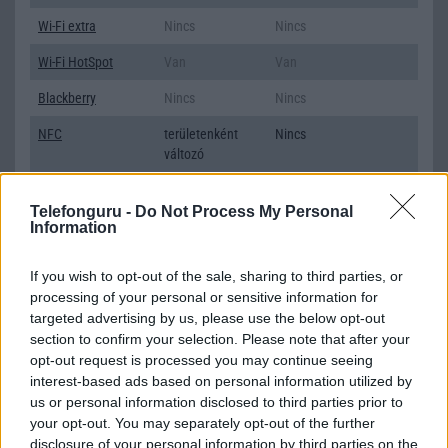
Wi-Fi extra
Nincs
Nincs
Wi-Fi HotSpot
Van
Van
Blackberry
Nincs
Nincs
NFC
területenként
Nincs
változó
TV/USB kapcsolat
2,x Type-C
OtG (On-the-Go USB)
Telefonguru -
Do Not Process My Personal
GPS
aGPS (USA),
aGPS (USA), Glonass
Information
Glonass (Orosz),
(Orosz)
BDS (Kína),
If you wish to opt-out of the sale, sharing to third parties, or
Galileo (EU),
processing of your personal or sensitive information for
QZSS (Japán)
targeted advertising by us, please use the below opt-out
section to confirm your selection. Please note that after your
Push to Talk
Nincs
Nincs
opt-out request is processed you may continue seeing
AKKUMULÁTOR
interest-based ads based on personal information utilized by
us or personal information disclosed to third parties prior to
Típus
Li-Ion
Li-Polimer
your opt-out. You may separately opt-out of the further
disclosure of your personal information by third parties on the