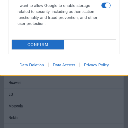
I want to allow Google to enable storage
Védelem
IP68
Nincs
related to security, including authentication
functionality and fraud prevention, and other
Limited Edition
Nincs
Nincs
user protection.
SAR
1,19
1,30
CONFIRM
MOBILTELEFON MÁRKÁK
Apple
Data Deletion
Data Access
Privacy Policy
Honor
Huawei
LG
Motorola
Nokia