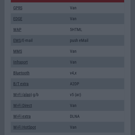
GPRS
Van
EDGE
Van
WAP
5HTML
EMS
/E-mail
push eMail
MMS
Van
Infraport
Van
Bluetooth
v4,x
B/T extra
A2DP
Wi-Fi (alap)
g/b
v5 (ac)
Wi-Fi Direct
Van
Wi-Fi extra
DLNA
Wi-Fi HotSpot
Van