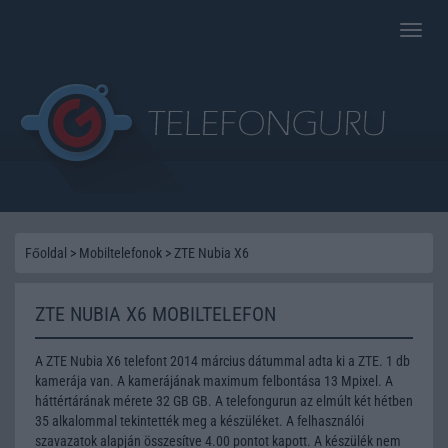
Toggle
naviga
Főoldal
>
Mobiltelefonok
>
ZTE Nubia X6
ZTE NUBIA X6 MOBILTELEFON
A ZTE Nubia X6 telefont 2014 március dátummal adta ki a ZTE. 1 db
kamerája van. A kamerájának maximum felbontása 13 Mpixel. A
háttértárának mérete 32 GB GB. A telefongurun az elmúlt két hétben
35 alkalommal tekintették meg a készüléket. A felhasználói
szavazatok alapján összesítve 4.00 pontot kapott. A készülék nem