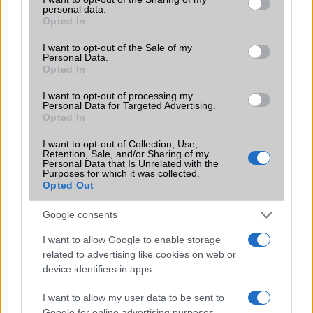
personal data.
grant or deny consent to Google and its third-party tags to
Terület
Globális
Opted In
use your data for below specified purposes in below Google
Funkciók
HDR
consent section.
I want to opt-out of the Sale of my
Personal Data.
Brand
Nincs
Opted In
Védelem
Nincs
I want to opt-out of processing my
Personal Data for Targeted Advertising.
Limited Edition
Nincs
Opted In
SAR
0,43
I want to opt-out of Collection, Use,
Retention, Sale, and/or Sharing of my
N/A = Nincs adat. Legutóbbi frissítés: 2026-07-13 19:00:00
Personal Data that Is Unrelated with the
Purposes for which it was collected.
Opted Out
Google consents
I want to allow Google to enable storage
related to advertising like cookies on web or
device identifiers in apps.
Új és Használt GSM kiemelt ajánlatok
I want to allow my user data to be sent to
Apple Watch Series 11
Google for online advertising purposes.