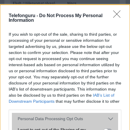
Flash
/
Ujjlenyomat olvasó
Nincs
SNS integráció
van (alap tudással)
Telefonguru -
Do Not Process My Personal
Information
Organizer
van (alap tudással)
If you wish to opt-out of the sale, sharing to third parties, or
T9 szótár
Van
processing of your personal or sensitive information for
Office alkalmazások
DV = Document viewer (Word,
targeted advertising by us, please use the below opt-out
Excel, PowerPoint, PDF)
section to confirm your selection. Please note that after your
opt-out request is processed you may continue seeing
Iránytũ
ecompass
interest-based ads based on personal information utilized by
us or personal information disclosed to third parties prior to
Extrák
Nincs
your opt-out. You may separately opt-out of the further
disclosure of your personal information by third parties on the
EGYÉB
IAB’s list of downstream participants. This information may
Vibra jelzés
Van
also be disclosed by us to third parties on the
IAB’s List of
Downstream Participants
that may further disclose it to other
SIM típus
miniSIM
third parties.
SIM-ek száma
2
Please note that this website/app uses one or more Google
Personal Data Processing Opt Outs
services and may gather and store information including but
Flight mode
Van
not limited to your visit or usage behaviour. You may click to
I want to opt-out of the Sharing of my