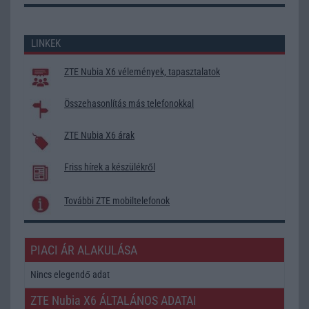
LINKEK
ZTE Nubia X6 vélemények, tapasztalatok
Összehasonlítás más telefonokkal
ZTE Nubia X6 árak
Friss hírek a készülékről
További ZTE mobiltelefonok
PIACI ÁR ALAKULÁSA
Nincs elegendő adat
ZTE Nubia X6 ÁLTALÁNOS ADATAI