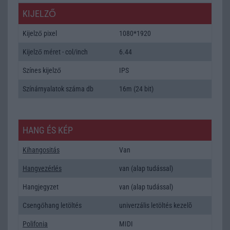
KIJELZŐ
Kijelző pixel
1080*1920
Kijelző méret - col/inch
6.44
Színes kijelző
IPS
Színárnyalatok száma db
16m (24 bit)
HANG ÉS KÉP
Kihangositás
Van
Hangvezérlés
van (alap tudással)
Hangjegyzet
van (alap tudással)
Csengőhang letöltés
univerzális letöltés kezelõ
Polifonia
MIDI