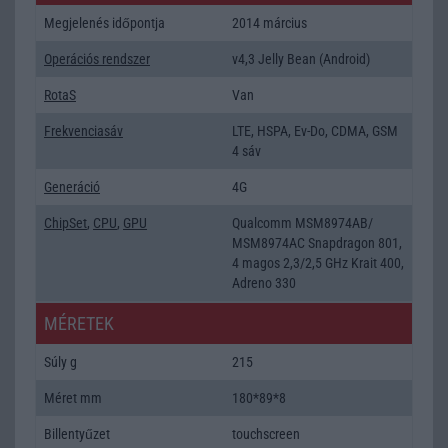
Megjelenés időpontja
2014 március
Operációs rendszer
v4,3 Jelly Bean (Android)
RotaS
Van
Frekvenciasáv
LTE, HSPA, Ev-Do, CDMA, GSM
4 sáv
Generáció
4G
ChipSet
,
CPU
,
GPU
Qualcomm MSM8974AB/
MSM8974AC Snapdragon 801,
4 magos 2,3/2,5 GHz Krait 400,
Adreno 330
MÉRETEK
Súly g
215
Méret mm
180*89*8
Billentyűzet
touchscreen