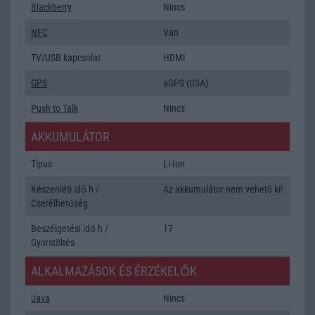
Blackberry
Nincs
NFC
Van
TV/USB kapcsolat
HDMI
GPS
aGPS (USA)
Push to Talk
Nincs
AKKUMULÁTOR
Típus
Li-Ion
Készenléti idő h /
Az akkumulátor nem vehetõ ki!
Cserélhetőség
Beszélgetési idő h /
17
Gyorstöltés
ALKALMAZÁSOK ÉS ÉRZÉKELŐK
Java
Nincs