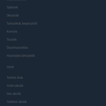
Tabletek
Okosórák
Tartozékok, kiegeszítők
Keresés
Tesztek
Összehasonlítás
Használati útmutatók
Hirek
Telefon Árak
Yettel akciók
One akciók
Telekom akciók