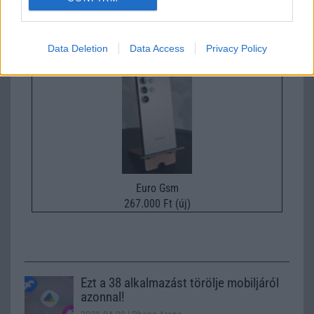
Nyugati GSM
300.000 Ft (új)
Data Deletion
Data Access
Privacy Policy
Samsung Galaxy S26
Euro Gsm
267.000 Ft (új)
Ezt a 38 alkalmazást törölje mobiljáról
azonnal!