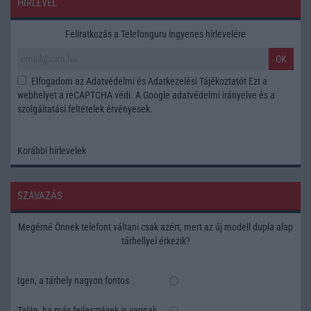
HÍRLEVÉL
Feliratkozás a Telefonguru ingyenes hírlevelére
OK
Elfogadom az
Adatvédelmi és Adatkezelési Tájékoztatót
Ezt a
webhelyet a reCAPTCHA védi. A Google
adatvédelmi irányelve
és a
szolgáltatási feltételek
érvényesek.
Korábbi hírlevelek
SZAVAZÁS
Megérné Önnek telefont váltani csak azért, mert az új modell dupla alap
tárhellyel érkezik?
Igen, a tárhely nagyon fontos
Talán, ha más fejlesztések is vannak