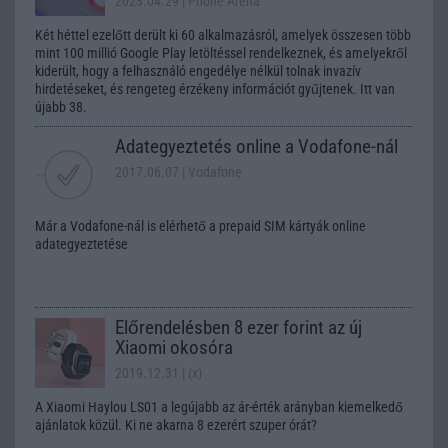
2023.04.29
| Phone Arena
Két héttel ezelőtt derült ki 60 alkalmazásról, amelyek összesen több
mint 100 millió Google Play letöltéssel rendelkeznek, és amelyekről
kiderült, hogy a felhasználó engedélye nélkül tolnak invazív
hirdetéseket, és rengeteg érzékeny információt gyűjtenek. Itt van
újabb 38.
Adategyeztetés online a Vodafone-nál
2017.06.07
| Vodafone
Már a Vodafone-nál is elérhető a prepaid SIM kártyák online
adategyeztetése
Előrendelésben 8 ezer forint az új
Xiaomi okosóra
2019.12.31
| (x)
A Xiaomi Haylou LS01 a legújabb az ár-érték arányban kiemelkedő
ajánlatok közül. Ki ne akarna 8 ezerért szuper órát?