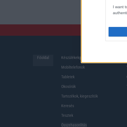
preferenciákkal rendelk
I want t
hosszabb üzemidő, hat
authenti
Főoldal
Készülékekguru
Hirek
Mobiltelefonok
Tabletek
Okosórák
Tartozékok, kiegeszítők
Keresés
Tesztek
Összehasonlítás