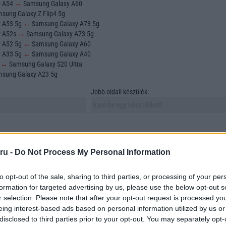
y A54
↔
Samsung Galaxy A60
sung Galaxy Z Flip4 5g
y A53 5g
↔
Samsung Galaxy A73 5g
y A52s
↔
Samsung Galaxy A73 5g
y A52 5g
↔
Samsung Galaxy A60
y A33 5g
↔
Samsung Galaxy A40
o
↔
Samsung Galaxy S20 Ultra
sung Galaxy A23 5g
Jobb oldali készülék:
ru -
Do Not Process My Personal Information
to opt-out of the sale, sharing to third parties, or processing of your per
sztása és összehasonlítása az egyik legfontosabb feladat azok számára, akik új
formation for targeted advertising by us, please use the below opt-out s
 vásárolni. A mobiltelefonok sokfélesége azonban számos szempontot vonz mag
r selection. Please note that after your opt-out request is processed y
asonlítunk össze. Ebben a cikkben összehasonlítunk két szabadon választott
eing interest-based ads based on personal information utilized by us or
tünk megtalálni azokat az elemeket, amelyek a döntésünket meghatározzák.
disclosed to third parties prior to your opt-out. You may separately opt-