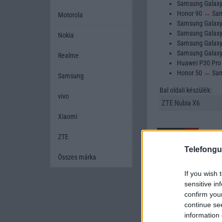
Samsung Galax
Honor 90
↔
Sam
Motorola
Samsung Galax
Samsung Galax
Nokia
Samsung Galax
Samsung Galax
Realme
Huawei P30 Pr
Honor 50
↔
Sam
Samsung
Bal oldali készülék:
vivo
Xiaomi
ZTE
Telefongu
Összes márka
If you wish 
A mobiltelefonok kivála
sensitive in
készüléket szeretnének
confirm you
amikor két készüléket h
continue se
mobiltelefont, és segí
information 