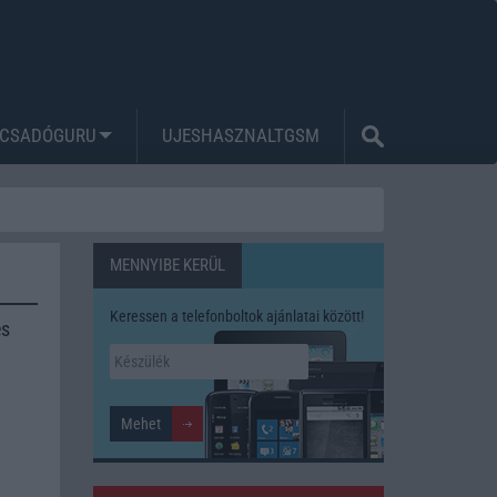
CSADÓGURU
UJESHASZNALTGSM
MENNYIBE KERÜL
Keressen a telefonboltok ajánlatai között!
és