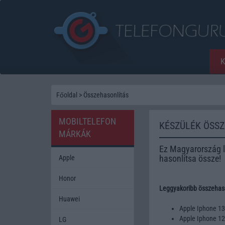
Főoldal
>
Összehasonlítás
MOBILTELEFON
KÉSZÜLÉK ÖSS
MÁRKÁK
Ez Magyarország l
hasonlítsa össze!
Apple
Honor
Leggyakoribb összehaso
Huawei
Apple Iphone 1
Apple Iphone 1
LG