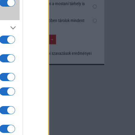
k
Nem, nekem a mostani tárhely is
szésre
elég
Inkább felhőben tárolok mindent
nősége
tos
Korábbi szavazások eredményei
khoz.
ó
kusak
knak.