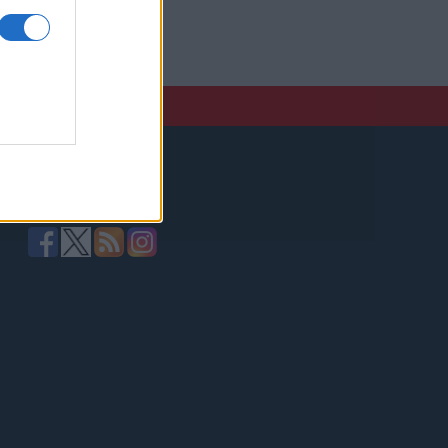
elző,
Kövessen minket!