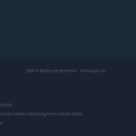
2000 © Minden jog fenntartva - Telefonguru.hu
pszanak.
 eredő károkért felelősséget nem tudunk vállalni.
s!