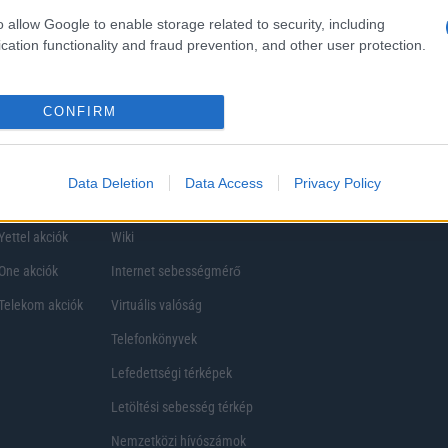
ezik, így a választásuk eltérhet. Azonban azok, akik számára fontos a nagyobb kij
o allow Google to enable storage related to security, including
ékony
cation functionality and fraud prevention, and other user protection.
CONFIRM
Data Deletion
Data Access
Privacy Policy
Telefon Árak
Tanácsdóguru
UjesHasznaltGSM
Yettel akciók
Wiki
One akciók
Internet sebességmérő
Telekom akciók
Virtuális valóság
Telefonkönyvek
Lefedettségi térképek
Letöltési sebesség térkép
Nemzetközi hívószámok