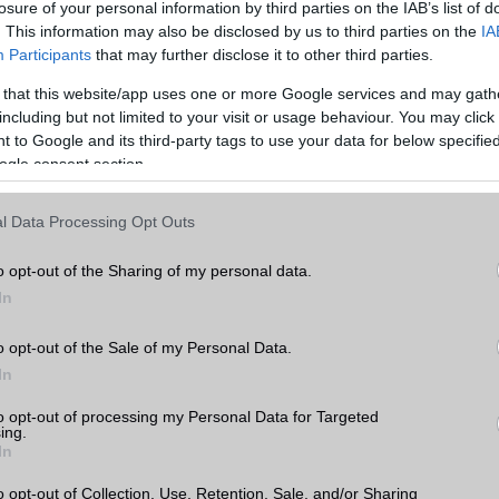
losure of your personal information by third parties on the IAB’s list of
hasonlítása előtt érdemes átgondolni, hogy mire is használnánk a készüléket. Ha
. This information may also be disclosed by us to third parties on the
IA
ználjuk, akkor például fontos lehet a nagy kijelző és a hosszú akkumulátor-
Participants
that may further disclose it to other third parties.
 érdekel, hogy a legújabb és legjobb kamerával rendelkező készüléket szeretnéd,
 that this website/app uses one or more Google services and may gath
including but not limited to your visit or usage behaviour. You may click 
, amikor két mobiltelefont hasonlítunk össze, az ár. A mobiltelefonok széles
 to Google and its third-party tags to use your data for below specifi
ezért fontos, hogy az árakat összehasonlítsuk, és kiválasszuk a legjobb értéket ny
ogle consent section.
tt figyelembe kell vennünk a készülék belső hardverét, amely befolyásolja a készü
l Data Processing Opt Outs
am az egyik legfontosabb tényező, amikor egy mobiltelefont választunk. Az
azt jelenti, hogy mennyi időt tölt a készülék akkumulátora a használat és a töltés
o opt-out of the Sharing of my personal data.
ntos azok számára, akik sokat utaznak, vagy sok időt töltenek el útközben. Az
In
méretének és az energiatakarékos funkcióknak köszönhetően egyes készülékek
az üzemidőt, mint mások.
o opt-out of the Sale of my Personal Data.
s nagyon fontos tényező. A készülékek operációs rendszere befolyásolja a készül
In
ató alkalmazások körét. Az Apple iOS és az Android rendszerrel rendelkező készü
Apple iOS rendszerrel rendelkező készülékek szigorúbb biztonsági szabályokkal é
to opt-out of processing my Personal Data for Targeted
ing.
elkeznek.
In
is meghatározó a választásnál. Az alapvetően a processzor és a memória mérete
o opt-out of Collection, Use, Retention, Sale, and/or Sharing