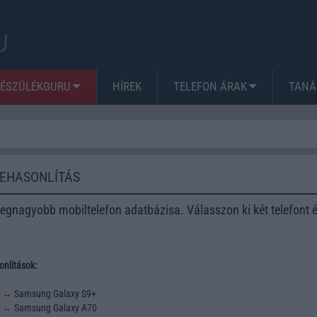
KÉSZÜLÉKGURU
HÍREK
TELEFON ÁRAK
TANÁ
ZEHASONLÍTÁS
egnagyobb mobiltelefon adatbázisa. Válasszon ki két telefont 
nlítások:
3
↔
Samsung Galaxy S9+
2
↔
Samsung Galaxy A70