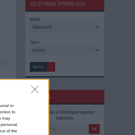
TELEFONOK GYORSLISTA
Márka :
Tipus :
HÍRLEVÉL
sonal or
ection to
Feliratkozás a Telefonguru ingyenes
ára,
hírlevelére
ou may
 personal
OK
out of the