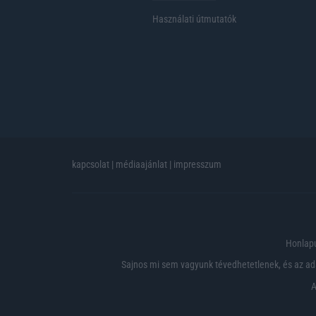
Használati útmutatók
kapcsolat
|
médiaajánlat
|
impresszum
Honlapu
Sajnos mi sem vagyunk tévedhetetlenek, és az ada
A