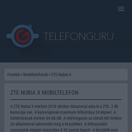
Toggle
naviga
Főoldal
>
Mobiltelefonok
>
ZTE Nubia X
ZTE NUBIA X MOBILTELEFON
A ZTE Nubia X telefont 2018 október dátummal adta ki a ZTE. 2 db
kamerája van. A kamerájának maximum felbontása 24 Mpixel. A
háttértárának mérete 64 GB GB. A telefongurun az elmúlt két hétben
26 alkalommal tekintették meg a készüléket. A felhasználói
szavazatok alapján összesítve 8.92 pontot kapott. A készülék nem