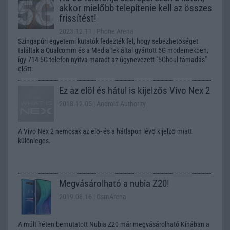
akkor mielőbb telepítenie kell az összes
frissítést!
2023.12.11
| Phone Arena
Szingapúri egyetemi kutatók fedezték fel, hogy sebezhetőséget
találtak a Qualcomm és a MediaTek által gyártott 5G modemekben,
így 714 5G telefon nyitva maradt az úgynevezett "5Ghoul támadás"
előtt.
Ez az elöl és hátul is kijelzős Vivo Nex 2
2018.12.05
| Android Authority
A Vivo Nex 2 nemcsak az elő- és a hátlapon lévő kijelző miatt
különleges.
Megvásárolható a nubia Z20!
2019.08.16
| GsmArena
A múlt héten bemutatott Nubia Z20 már megvásárolható Kínában a