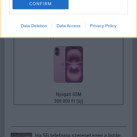
CONFIRM
Nyugati GSM
435.000 Ft (új)
Data Deletion
Data Access
Privacy Policy
Apple iPhone 16 Plus
Nyugati GSM
300.000 Ft (új)
Ha 5G telefonja szerepel ezen a listán,