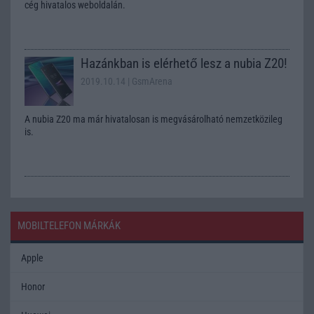
cég hivatalos weboldalán.
Hazánkban is elérhető lesz a nubia Z20!
2019.10.14
| GsmArena
A nubia Z20 ma már hivatalosan is megvásárolható nemzetközileg
is.
MOBILTELEFON MÁRKÁK
Apple
Honor