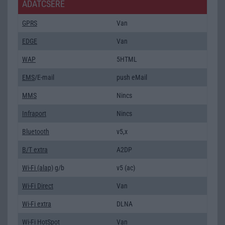
ADATCSERE
GPRS
Van
EDGE
Van
WAP
5HTML
EMS
/E-mail
push eMail
MMS
Nincs
Infraport
Nincs
Bluetooth
v5,x
B/T extra
A2DP
Wi-Fi (alap)
g/b
v5 (ac)
Wi-Fi Direct
Van
Wi-Fi extra
DLNA
Wi-Fi HotSpot
Van