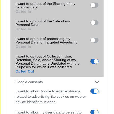
not limited to your visit or usage behaviour. You may click to
I want to opt-out of the Sharing of my
Flight mode
Van
personal data.
grant or deny consent to Google and its third-party tags to
Opted In
use your data for below specified purposes in below Google
Terület
Globális
consent section.
I want to opt-out of the Sale of my
Personal Data.
Funkciók
DTS HD sound
Opted In
Brand
Nincs
I want to opt-out of processing my
Personal Data for Targeted Advertising.
Védelem
Nincs
Opted In
Limited Edition
Nincs
I want to opt-out of Collection, Use,
Retention, Sale, and/or Sharing of my
SAR
Nincs publikus adat!
Personal Data that Is Unrelated with the
Purposes for which it was collected.
N/A = Nincs adat. Legutóbbi frissítés: 2026-07-13 19:00:00
Opted Out
Google consents
I want to allow Google to enable storage
related to advertising like cookies on web or
device identifiers in apps.
Új és Használt GSM kiemelt ajánlatok
I want to allow my user data to be sent to