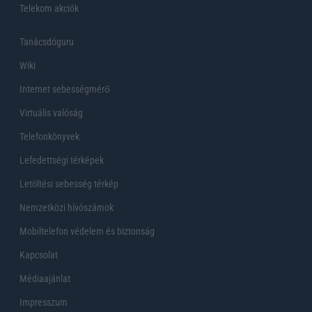
Telekom akciók
Tanácsdóguru
Wiki
Internet sebességmérő
Virtuális valóság
Telefonkönyvek
Lefedettségi térképek
Letöltési sebesség térkép
Nemzetközi hívószámok
Mobiltelefon védelem és biztonság
Kapcsolat
Médiaajánlat
Impresszum