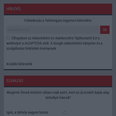
HÍRLEVÉL
Feliratkozás a Telefonguru ingyenes hírlevelére
OK
Elfogadom az
Adatvédelmi és Adatkezelési Tájékoztatót
Ezt a
webhelyet a reCAPTCHA védi. A Google
adatvédelmi irányelve
és a
szolgáltatási feltételek
érvényesek.
Korábbi hírlevelek
SZAVAZÁS
Megérné Önnek telefont váltani csak azért, mert az új modell dupla alap
tárhellyel érkezik?
Igen, a tárhely nagyon fontos