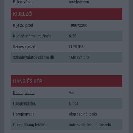
Billentyűzet
touchscreen
KIJELZŐ
Kijelző pixel
1080*2280
Kijelző méret - col/inch
6.26
Színes kijelző
LTPS IPS
Színárnyalatok száma db
16m (24 bit)
HANG ÉS KÉP
Kihangositás
Van
Hangvezérlés
Nincs
Hangjegyzet
alap szolgáltatás
Csengőhang letöltés
univerzális letöltés kezelõ