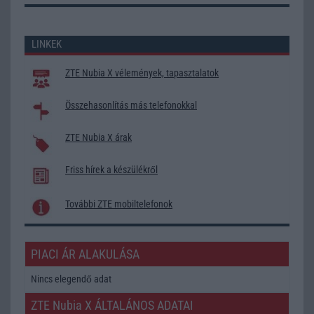
LINKEK
ZTE Nubia X vélemények, tapasztalatok
Összehasonlítás más telefonokkal
ZTE Nubia X árak
Friss hírek a készülékről
További ZTE mobiltelefonok
PIACI ÁR ALAKULÁSA
Nincs elegendő adat
ZTE Nubia X ÁLTALÁNOS ADATAI