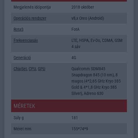
Megjelenés időpontja
2018 október
Operációs rendszer
v8,x Oreo (Android)
RotaS
FotA
Frekvenciasáv
LTE, HSPA, Ev-Do, CDMA, GSM
4 sáv
Generáció
4G
ChipSet
,
CPU
,
GPU
Qualcomm SDM845
Snapdragon 845 (10 nm), 8
magos (4*2,65 GHz Kryo 385
Gold & 4*1,8 GHz Kryo 385
Silver), Adreno 630
MÉRETEK
Súly g
181
Méret mm
155*74*9