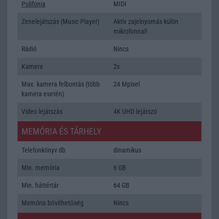
Polifonia
MIDI
Zenelejátszás (Music Player)
Aktív zajelnyomás külön
mikrofonnal!
Rádió
Nincs
Kamera
2x
Max. kamera felbontás (több
24 Mpixel
kamera esetén)
Video lejátszás
4K UHD lejátszó
MEMÓRIA ÉS TÁRHELY
Telefonkönyv db
dinamikus
Min. memória
6 GB
Min. háttértár
64 GB
Memória bővíthetőség
Nincs