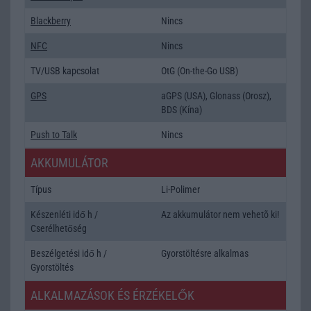
Blackberry
Nincs
NFC
Nincs
TV/USB kapcsolat
OtG (On-the-Go USB)
GPS
aGPS (USA), Glonass (Orosz),
BDS (Kína)
Push to Talk
Nincs
AKKUMULÁTOR
Típus
Li-Polimer
Készenléti idő h /
Az akkumulátor nem vehetõ ki!
Cserélhetőség
Beszélgetési idő h /
Gyorstöltésre alkalmas
Gyorstöltés
ALKALMAZÁSOK ÉS ÉRZÉKELŐK