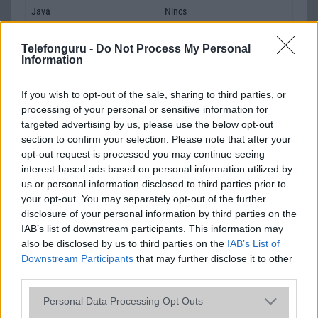
Java
Nincs
Flash
/
Ujjlenyomat olvasó
Fingerprint sensor
Telefonguru -
Do Not Process My Personal
Information
SNS integráció
alap szolgáltatás
Organizer
alap szolgáltatás
If you wish to opt-out of the sale, sharing to third parties, or
processing of your personal or sensitive information for
T9 szótár
alkalmazás független szótár
targeted advertising by us, please use the below opt-out
section to confirm your selection. Please note that after your
Office alkalmazások
DV = Document viewer (Word,
Excel, PowerPoint, PDF)
opt-out request is processed you may continue seeing
interest-based ads based on personal information utilized by
Iránytũ
ecompass
us or personal information disclosed to third parties prior to
your opt-out. You may separately opt-out of the further
Extrák
Nincs
disclosure of your personal information by third parties on the
IAB’s list of downstream participants. This information may
EGYÉB
also be disclosed by us to third parties on the
IAB’s List of
Downstream Participants
that may further disclose it to other
Vibra jelzés
Van
third parties.
SIM típus
nanoSIM
Please note that this website/app uses one or more Google
Personal Data Processing Opt Outs
SIM-ek száma
2
services and may gather and store information including but