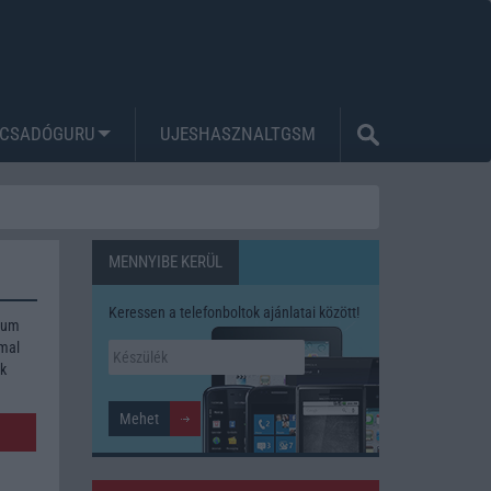
CSADÓGURU
UJESHASZNALTGSM
MENNYIBE KERÜL
Keressen a telefonboltok ajánlatai között!
imum
mmal
ék