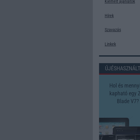
Kiemelt ajánlatok
Hírek
Szavazás
Linkek
ÚJÉSHASZNÁL
Hol és mennyi
kapható egy 
Blade V7?