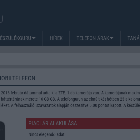
KÉSZÜLÉKGURU
HÍREK
TELEFON ÁRAK
TANÁ
MOBILTELEFON
t 2016 február dátummal adta ki a ZTE. 1 db kamerája van. A kamerájának max
A háttértárának mérete 16 GB GB. A telefongurun az elmúlt két hétben 23 alkalo
léket. A felhasználói szavazatok alapján összesítve 5.00 pontot kapott. A készül
PIACI ÁR ALAKULÁSA
Nincs elegendő adat