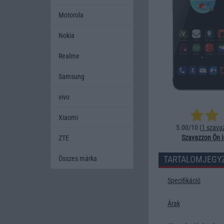
Motorola
Nokia
Realme
Samsung
vivo
Xiaomi
5.00/10 (
1 szava
Szavazzon Ön i
ZTE
TARTALOMJEGY
Összes márka
Specifikáció
Árak