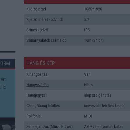
Kijelző pixel
1080*1920
Kijelző méret - col/inch
5.2
Színes kijelző
IPS
Színárnyalatok száma db
16m (24 bit)
HANG ÉS KÉP
TGSM
Kihangositás
Van
ért
Hangvezérlés
Nincs
ZTE
Hangjegyzet
alap szolgáltatás
Csengőhang letöltés
univerzális letöltés kezelõ
Polifonia
MIDI
Zenelejátszás (Music Player)
Aktív zajelnyomás külön