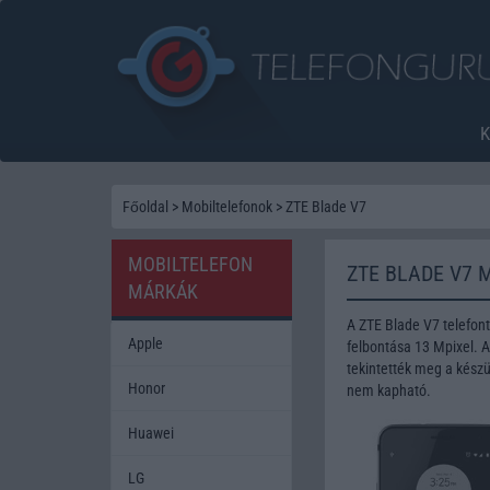
Főoldal
>
Mobiltelefonok
>
ZTE Blade V7
MOBILTELEFON
ZTE BLADE V7 
MÁRKÁK
A ZTE Blade V7 telefon
Apple
felbontása 13 Mpixel. 
tekintették meg a készü
Honor
nem kapható.
Huawei
LG