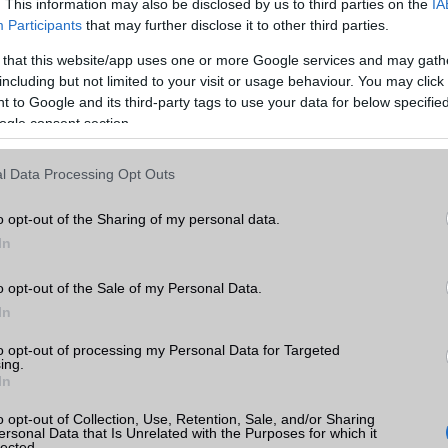
. This information may also be disclosed by us to third parties on the
IA
EDGE
Van
Participants
that may further disclose it to other third parties.
WAP
5HTML
 that this website/app uses one or more Google services and may gath
7
including but not limited to your visit or usage behaviour. You may click 
k
EMS
/E-mail
push eMail
 to Google and its third-party tags to use your data for below specifi
ogle consent section.
MMS
Van
tás
kkal
Infraport
Nincs
l Data Processing Opt Outs
 árak
Bluetooth
v4,x
o opt-out of the Sharing of my personal data.
B/T extra
A2DP
In
Wi-Fi (alap)
g/b
v4 (n)
o opt-out of the Sale of my Personal Data.
Wi-Fi Direct
Van
In
ok
Wi-Fi extra
Nincs
to opt-out of processing my Personal Data for Targeted
ing.
In
Wi-Fi HotSpot
Van
Blackberry
Nincs
o opt-out of Collection, Use, Retention, Sale, and/or Sharing
ersonal Data that Is Unrelated with the Purposes for which it
lected.