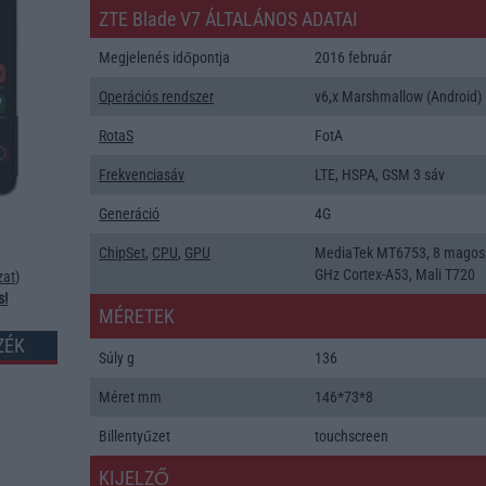
ZTE Blade V7 ÁLTALÁNOS ADATAI
Megjelenés időpontja
2016 február
Operációs rendszer
v6,x Marshmallow (Android)
RotaS
FotA
Frekvenciasáv
LTE, HSPA, GSM 3 sáv
Generáció
4G
ChipSet
,
CPU
,
GPU
MediaTek MT6753, 8 magos
GHz Cortex-A53, Mali T720
zat
)
s!
MÉRETEK
ZÉK
Súly g
136
Méret mm
146*73*8
Billentyűzet
touchscreen
KIJELZŐ