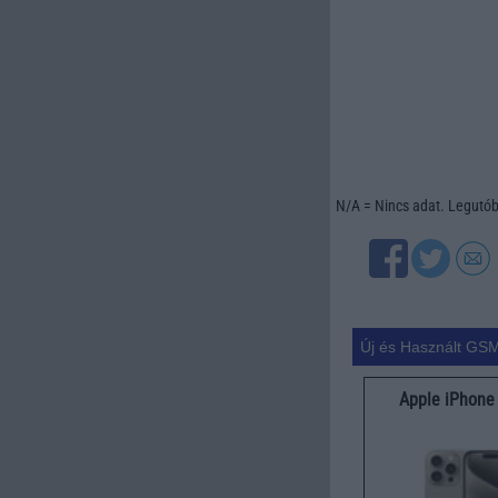
N/A = Nincs adat. Legutóbb
Új és Használt GSM
Apple iPhone