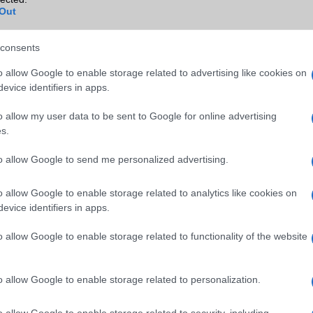
NFC
Nincs
Out
TV/USB kapcsolat
Nincs
consents
GPS
aGPS (USA)
o allow Google to enable storage related to advertising like cookies on
Push to Talk
Nincs
evice identifiers in apps.
AKKUMULÁTOR
o allow my user data to be sent to Google for online advertising
s.
Típus
Li-Ion
Készenléti idő h /
Nincs publikus adat!
to allow Google to send me personalized advertising.
Cserélhetőség
o allow Google to enable storage related to analytics like cookies on
Beszélgetési idő h /
Nincs publikus adat!
evice identifiers in apps.
Gyorstöltés
o allow Google to enable storage related to functionality of the website
ALKALMAZÁSOK ÉS ÉRZÉKELŐK
Java
Nincs
o allow Google to enable storage related to personalization.
Flash
/
Ujjlenyomat olvasó
Nincs
o allow Google to enable storage related to security, including