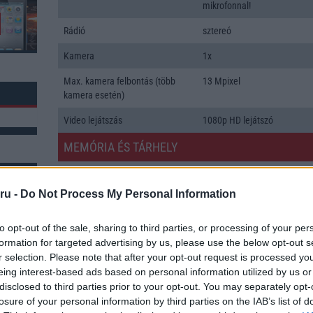
mikrofonnal!
Rádió
sztereó
Kamera
1x
Max. kamera felbontás (több
13 Mpixel
kamera esetén)
Video lejátszás
1080p HD lejátszó
MEMÓRIA ÉS TÁRHELY
Telefonkönyv db
dinamikus
ru -
Do Not Process My Personal Information
Min. memória
2 GB
Min. háttértár
16 GB
k: 1
to opt-out of the sale, sharing to third parties, or processing of your per
formation for targeted advertising by us, please use the below opt-out s
Memória bővíthetőség
T-Flash/microSD
r selection. Please note that after your opt-out request is processed y
eing interest-based ads based on personal information utilized by us or
ADATCSERE
disclosed to third parties prior to your opt-out. You may separately opt-
losure of your personal information by third parties on the IAB’s list of
GPRS
Van