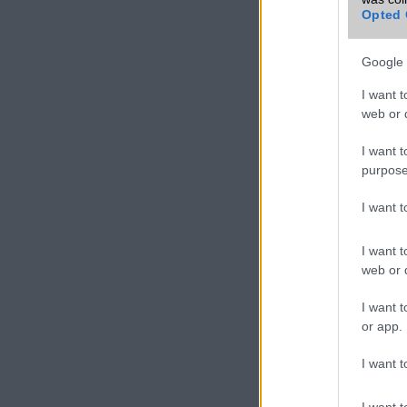
Opted 
Google 
I want t
web or d
I want t
purpose
I want 
I want t
web or d
I want t
or app.
I want t
I want t