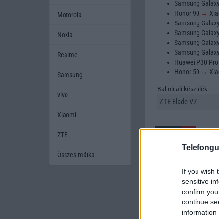
Samsung Galax
Honor 90
↔
Xia
Motorola
Samsung Galax
Samsung Galax
Nokia
Samsung Galax
Samsung Galax
Realme
Huawei P30 Pr
Honor 50
↔
Xia
Samsung
Bal oldali készülék:
vivo
Xiaomi
ZTE
Telefongu
Összes márka
If you wish 
A mobiltelefonok kivála
sensitive in
készüléket szeretnének
confirm you
amikor két készüléket h
continue se
mobiltelefont, és segí
information 