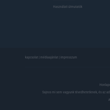
Használati útmutatók
kapcsolat
|
médiaajánlat
|
impresszum
Honlapu
Sajnos mi sem vagyunk tévedhetetlenek, és az ada
A