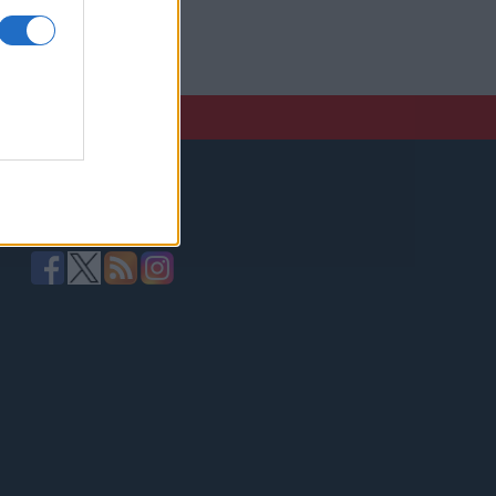
elző,
Kövessen minket!