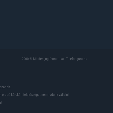
2000 © Minden jog fenntartva - Telefonguru.hu
pszanak.
 eredő károkért felelősséget nem tudunk vállalni.
s!