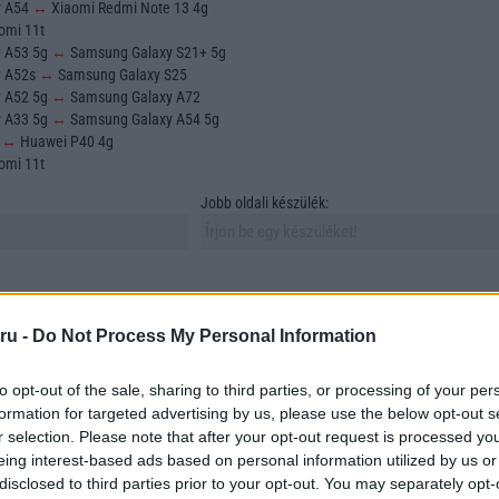
y A54
↔
Xiaomi Redmi Note 13 4g
omi 11t
y A53 5g
↔
Samsung Galaxy S21+ 5g
y A52s
↔
Samsung Galaxy S25
y A52 5g
↔
Samsung Galaxy A72
y A33 5g
↔
Samsung Galaxy A54 5g
o
↔
Huawei P40 4g
omi 11t
Jobb oldali készülék:
ru -
Do Not Process My Personal Information
to opt-out of the sale, sharing to third parties, or processing of your per
sztása és összehasonlítása az egyik legfontosabb feladat azok számára, akik új
formation for targeted advertising by us, please use the below opt-out s
 vásárolni. A mobiltelefonok sokfélesége azonban számos szempontot vonz mag
r selection. Please note that after your opt-out request is processed y
asonlítunk össze. Ebben a cikkben összehasonlítunk két szabadon választott
eing interest-based ads based on personal information utilized by us or
tünk megtalálni azokat az elemeket, amelyek a döntésünket meghatározzák.
disclosed to third parties prior to your opt-out. You may separately opt-