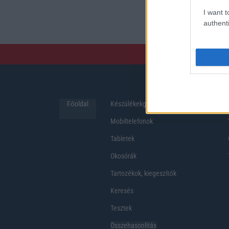
preferenciákkal rendelk
I want t
hosszabb üzemidő, hat
authenti
Főoldal
Készülékekguru
Hirek
Mobiltelefonok
Tabletek
Okosórák
Tartozékok, kiegeszítők
Keresés
Tesztek
Összehasonlítás