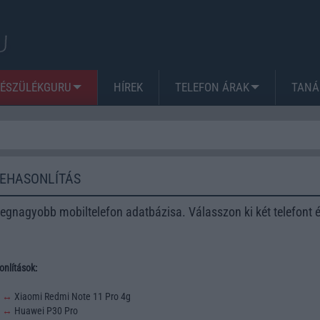
KÉSZÜLÉKGURU
HÍREK
TELEFON ÁRAK
TANÁ
ZEHASONLÍTÁS
egnagyobb mobiltelefon adatbázisa. Válasszon ki két telefont 
nlítások:
3
↔
Xiaomi Redmi Note 11 Pro 4g
2
↔
Huawei P30 Pro