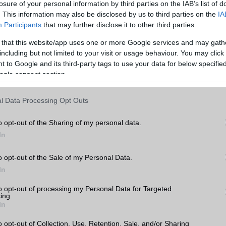
losure of your personal information by third parties on the IAB’s list of
hasonlítása előtt érdemes átgondolni, hogy mire is használnánk a készüléket. Ha
. This information may also be disclosed by us to third parties on the
IA
ználjuk, akkor például fontos lehet a nagy kijelző és a hosszú akkumulátor-
Participants
that may further disclose it to other third parties.
 érdekel, hogy a legújabb és legjobb kamerával rendelkező készüléket szeretnéd,
 that this website/app uses one or more Google services and may gath
including but not limited to your visit or usage behaviour. You may click 
, amikor két mobiltelefont hasonlítunk össze, az ár. A mobiltelefonok széles
 to Google and its third-party tags to use your data for below specifi
ezért fontos, hogy az árakat összehasonlítsuk, és kiválasszuk a legjobb értéket ny
ogle consent section.
tt figyelembe kell vennünk a készülék belső hardverét, amely befolyásolja a készü
l Data Processing Opt Outs
am az egyik legfontosabb tényező, amikor egy mobiltelefont választunk. Az
azt jelenti, hogy mennyi időt tölt a készülék akkumulátora a használat és a töltés
o opt-out of the Sharing of my personal data.
ntos azok számára, akik sokat utaznak, vagy sok időt töltenek el útközben. Az
In
méretének és az energiatakarékos funkcióknak köszönhetően egyes készülékek
az üzemidőt, mint mások.
o opt-out of the Sale of my Personal Data.
s nagyon fontos tényező. A készülékek operációs rendszere befolyásolja a készül
In
ató alkalmazások körét. Az Apple iOS és az Android rendszerrel rendelkező készü
Apple iOS rendszerrel rendelkező készülékek szigorúbb biztonsági szabályokkal é
to opt-out of processing my Personal Data for Targeted
ing.
elkeznek.
In
is meghatározó a választásnál. Az alapvetően a processzor és a memória mérete
o opt-out of Collection, Use, Retention, Sale, and/or Sharing