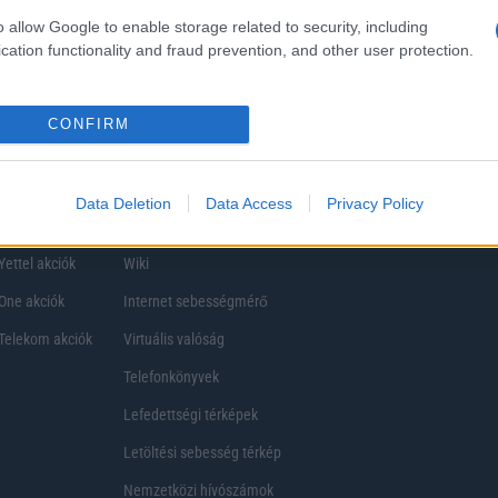
ezik, így a választásuk eltérhet. Azonban azok, akik számára fontos a nagyobb kij
o allow Google to enable storage related to security, including
ékony
cation functionality and fraud prevention, and other user protection.
CONFIRM
Data Deletion
Data Access
Privacy Policy
Telefon Árak
Tanácsdóguru
UjesHasznaltGSM
Yettel akciók
Wiki
One akciók
Internet sebességmérő
Telekom akciók
Virtuális valóság
Telefonkönyvek
Lefedettségi térképek
Letöltési sebesség térkép
Nemzetközi hívószámok