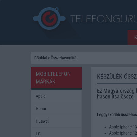
Főoldal
>
Összehasonlítás
MOBILTELEFON
KÉSZÜLÉK ÖSS
MÁRKÁK
Ez Magyarország l
hasonlítsa össze!
Apple
Honor
Leggyakoribb összehaso
Huawei
Apple Iphone 1
Apple Iphone 1
LG