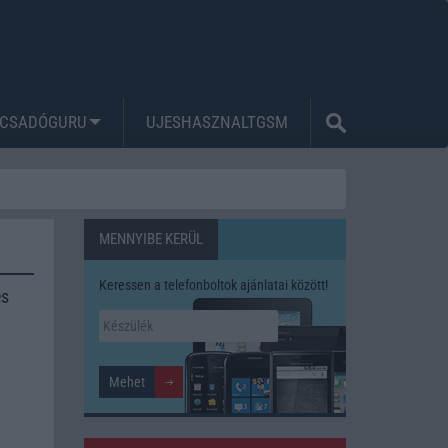
CSADÓGURU
UJESHASZNALTGSM
MENNYIBE KERÜL
Keressen a telefonboltok ajánlatai között!
és