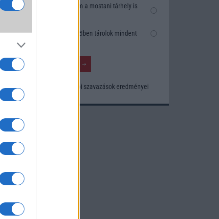
k
Nem, nekem a mostani tárhely is
szésre
elég
Inkább felhőben tárolok mindent
nősége
tos
Korábbi szavazások eredményei
khoz.
ó
kusak
knak.