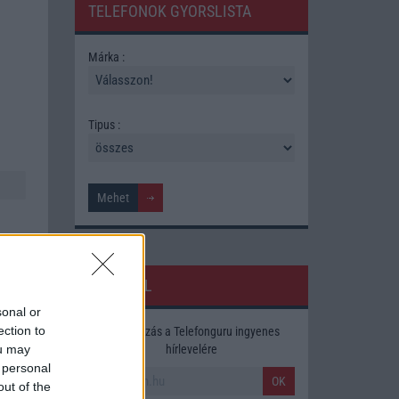
TELEFONOK GYORSLISTA
Márka :
Tipus :
HÍRLEVÉL
sonal or
ection to
Feliratkozás a Telefonguru ingyenes
ára,
hírlevelére
ou may
 personal
OK
out of the