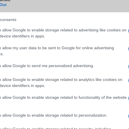
Wi-Fi extra
Nincs
Out
Wi-Fi HotSpot
alap szolgáltatás
consents
Blackberry
Nincs
o allow Google to enable storage related to advertising like cookies on
NFC
Nincs
evice identifiers in apps.
TV/USB kapcsolat
2,x Type-C
o allow my user data to be sent to Google for online advertising
s.
GPS
aGPS (USA), Glonass (Orosz)
BDS (Kína), Galileo (EU)
to allow Google to send me personalized advertising.
Push to Talk
Nincs
o allow Google to enable storage related to analytics like cookies on
AKKUMULÁTOR
evice identifiers in apps.
Típus
Li-Polimer
o allow Google to enable storage related to functionality of the website
Készenléti idő h /
Az akkumulátor nem vehetõ 
Cserélhetőség
o allow Google to enable storage related to personalization.
Beszélgetési idő h /
18W-os gyorstöltés
Gyorstöltés
o allow Google to enable storage related to security, including