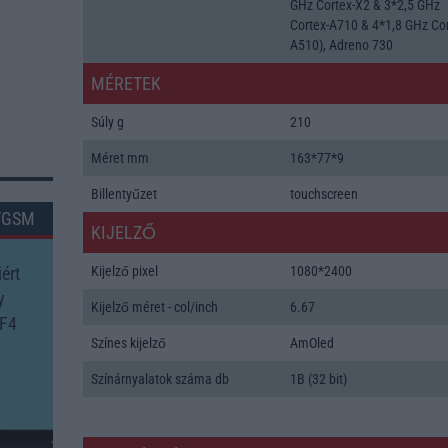
GHz Cortex-X2 & 3*2,5 GHz
Cortex-A710 & 4*1,8 GHz Cor
A510), Adreno 730
MÉRETEK
Súly g
210
Méret mm
163*77*9
Billentyűzet
touchscreen
TGSM
KIJELZŐ
ért
Kijelző pixel
1080*2400
y
Kijelző méret - col/inch
6.67
 F4
Színes kijelző
AmOled
Színárnyalatok száma db
1B (32 bit)