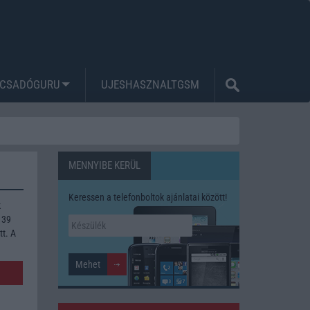
CSADÓGURU
UJESHASZNALTGSM
MENNYIBE KERÜL
Keressen a telefonboltok ajánlatai között!
k
 39
tt. A