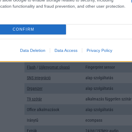
Típus
Li-Polimer
cation functionality and fraud prevention, and other user protection.
Készenléti idő h /
Az akkumulátor nem vehetõ 
Cserélhetőség
Beszélgetési idő h /
120W-os gyorstöltés
CONFIRM
Gyorstöltés
ALKALMAZÁSOK ÉS ÉRZÉKELŐK
Data Deletion
Data Access
Privacy Policy
Java
Nincs
Flash
/
Ujjlenyomat olvasó
Fingerprint sensor
SNS integráció
alap szolgáltatás
Organizer
alap szolgáltatás
T9 szótár
alkalmazás független szótár
Office alkalmazások
alap szolgáltatás
Iránytũ
ecompass
Extrák
24-bit/192kHz audio