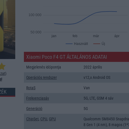
100 000
50 000
jan
feb
már
ápr
Új
Használt
Xiaomi Poco F4 GT ÁLTALÁNOS ADATAI
Megjelenés időpontja
2022 április
zat
)
Operációs rendszer
v12,x Android OS
s!
RotaS
Van
ZÉK
Frekvenciasáv
5G, LTE, GSM 4 sáv
Generáció
5G
ChipSet
,
CPU
,
GPU
Qualcomm SM8450 Snapdr
8 Gen 1 (4 nm), 8 magos (1*