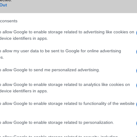
B/T extra
A2DP
Out
Wi-Fi (alap)
g/b
v6 (ax)
consents
Wi-Fi Direct
Van
o allow Google to enable storage related to advertising like cookies on
Wi-Fi extra
Nincs
evice identifiers in apps.
Wi-Fi HotSpot
Van
o allow my user data to be sent to Google for online advertising
s.
Blackberry
Nincs
NFC
Van
to allow Google to send me personalized advertising.
TV/USB kapcsolat
OtG (On-the-Go USB)
o allow Google to enable storage related to analytics like cookies on
evice identifiers in apps.
GPS
aGPS (USA), Glonass (Orosz)
BDS (Kína), Galileo (EU), QZ
o allow Google to enable storage related to functionality of the website
(Japán), NavIC (India, új)
Push to Talk
Nincs
o allow Google to enable storage related to personalization.
AKKUMULÁTOR
o allow Google to enable storage related to security, including