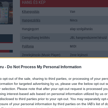
HANG ÉS KÉP
Kihangositás
Van
Hangvezérlés
Nincs
Hangjegyzet
alap szolgáltatás
Csengőhang letöltés
JBL hangrendszerrel készül
Polifonia
MIDI
Zenelejátszás (Music Player)
Zene lejátszó
Rádió
Nincs
ru -
Do Not Process My Personal Information
Kamera
3x
to opt-out of the sale, sharing to third parties, or processing of your per
Max. kamera felbontás (több
64 Mpixel
formation for targeted advertising by us, please use the below opt-out s
k: 14
kamera esetén)
r selection. Please note that after your opt-out request is processed y
eing interest-based ads based on personal information utilized by us or
Video lejátszás
4K UHD lejátszó
disclosed to third parties prior to your opt-out. You may separately opt-
MEMÓRIA ÉS TÁRHELY
losure of your personal information by third parties on the IAB’s list of