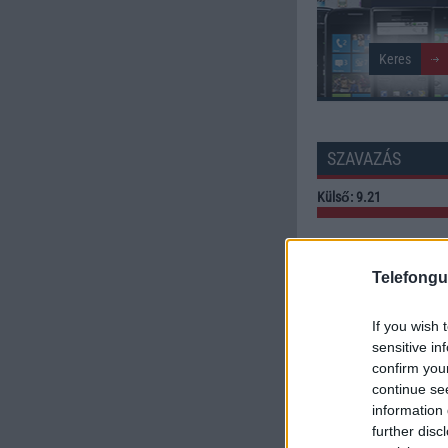
SZAVAZÁS
Külső: 9.21
Tudás: 8.79
Telefongu
Minőség: 8.86
If you wish 
sensitive in
Értékelés: 8.95 | Szavazato
confirm you
Szavazzon Ön is!
continue se
information 
further disc