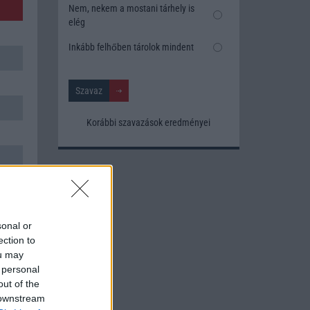
Nem, nekem a mostani tárhely is
elég
Inkább felhőben tárolok mindent
Korábbi szavazások eredményei
sonal or
ection to
ou may
 personal
out of the
 downstream