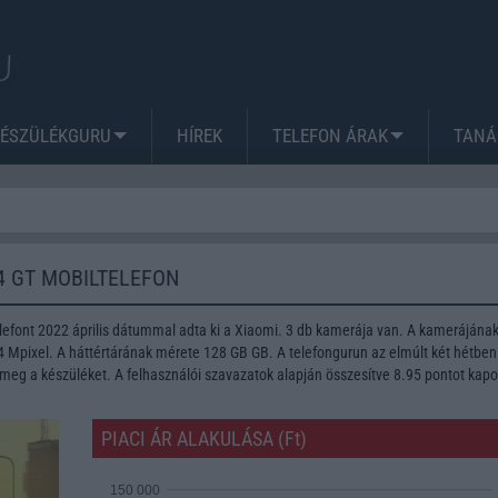
KÉSZÜLÉKGURU
HÍREK
TELEFON ÁRAK
TANÁ
4 GT MOBILTELEFON
lefont 2022 április dátummal adta ki a Xiaomi. 3 db kamerája van. A kamerájána
Mpixel. A háttértárának mérete 128 GB GB. A telefongurun az elmúlt két hétben
meg a készüléket. A felhasználói szavazatok alapján összesítve 8.95 pontot kapo
PIACI ÁR ALAKULÁSA (Ft)
150 000