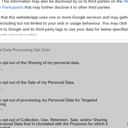
. This information may also be disclosed by us to third parties on the
IA
Telefonkönyv db
dinamikus
Participants
that may further disclose it to other third parties.
Min. memória
8 GB
 that this website/app uses one or more Google services and may gath
including but not limited to your visit or usage behaviour. You may click 
 F4 GT
Min. háttértár
128 GB
 to Google and its third-party tags to use your data for below specifi
k
ogle consent section.
Memória bővíthetőség
Nincs
tás
ADATCSERE
l Data Processing Opt Outs
kkal
GPRS
Van
o opt-out of the Sharing of my personal data.
 F4 GT
EDGE
Van
In
WAP
5HTML
o opt-out of the Sale of my Personal Data.
In
EMS
/E-mail
push eMail
mi
to opt-out of processing my Personal Data for Targeted
MMS
Nincs
ing.
ok
In
Infraport
Van
o opt-out of Collection, Use, Retention, Sale, and/or Sharing
Bluetooth
v5,x
ersonal Data that Is Unrelated with the Purposes for which it
lected.