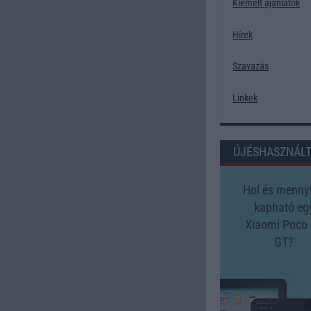
Kiemelt ajánlatok
Hírek
Szavazás
Linkek
ÚJÉSHASZNÁL
Hol és mennyi
kapható eg
Xiaomi Poco
GT?