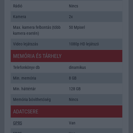
Rádió
Nincs
Kamera
2x
Max. kamera felbontás (több
50 Mpixel
kamera esetén)
Video lejátszás
1080p HD lejátszó
MEMÓRIA ÉS TÁRHELY
Telefonkönyv db
dinamikus
Min. memória
8 GB
Min. háttértár
128 GB
Memória bővíthetőség
Nincs
ADATCSERE
GPRS
Van