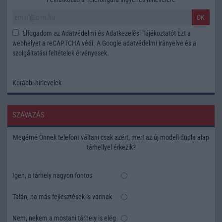
OK
Elfogadom az
Adatvédelmi és Adatkezelési Tájékoztatót
Ezt a
webhelyet a reCAPTCHA védi. A Google
adatvédelmi irányelve
és a
szolgáltatási feltételek
érvényesek.
Korábbi hírlevelek
SZAVAZÁS
Megérné Önnek telefont váltani csak azért, mert az új modell dupla alap
tárhellyel érkezik?
Igen, a tárhely nagyon fontos
Talán, ha más fejlesztések is vannak
Nem, nekem a mostani tárhely is elég