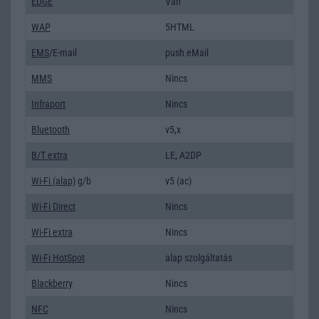
EDGE
Van
WAP
5HTML
EMS
/E-mail
push eMail
MMS
Nincs
Infraport
Nincs
Bluetooth
v5,x
B/T extra
LE, A2DP
Wi-Fi (alap)
g/b
v5 (ac)
Wi-Fi Direct
Nincs
Wi-Fi extra
Nincs
Wi-Fi HotSpot
alap szolgáltatás
Blackberry
Nincs
NFC
Nincs