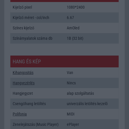
Kijelző pixel
1080*2400
Kijelző méret - col/inch
6.67
Színes kijelző
AmOled
Színárnyalatok száma db
1B (32 bit)
HANG ÉS KÉP
Kihangositás
Van
Hangvezérlés
Nincs
Hangjegyzet
alap szolgáltatás
Csengőhang letöltés
univerzális letöltés kezelõ
Polifonia
MIDI
Zenelejátszás (Music Player)
ePlayer