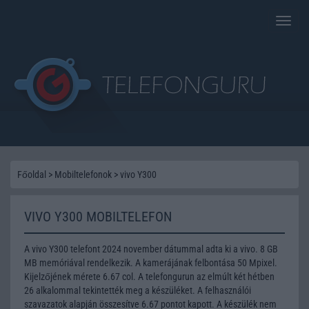
Toggle
naviga
Főoldal
>
Mobiltelefonok
>
vivo Y300
VIVO Y300 MOBILTELEFON
A vivo Y300 telefont 2024 november dátummal adta ki a vivo. 8 GB
MB memóriával rendelkezik. A kamerájának felbontása 50 Mpixel.
Kijelzőjének mérete 6.67 col. A telefongurun az elmúlt két hétben
26 alkalommal tekintették meg a készüléket. A felhasználói
szavazatok alapján összesítve 6.67 pontot kapott. A készülék nem