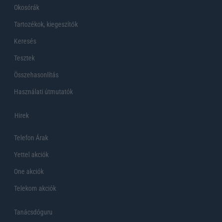
Okosórák
Tartozékok, kiegeszítők
Keresés
Tesztek
Összehasonlítás
Használati útmutatók
Hirek
Telefon Árak
Yettel akciók
One akciók
Telekom akciók
Tanácsdóguru