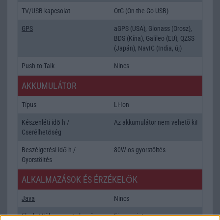
TV/USB kapcsolat
OtG (On-the-Go USB)
GPS
aGPS (USA), Glonass (Orosz),
BDS (Kína), Galileo (EU), QZSS
(Japán), NavIC (India, új)
Push to Talk
Nincs
AKKUMULÁTOR
Típus
Li-Ion
Készenléti idő h /
Az akkumulátor nem vehetõ ki!
Cserélhetőség
Beszélgetési idő h /
80W-os gyorstöltés
Gyorstöltés
ALKALMAZÁSOK ÉS ÉRZÉKELŐK
Java
Nincs
Flash
/
Ujjlenyomat olvasó
Fingerprint sensor