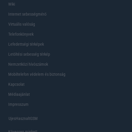
Wiki
Internet sebességmérő
Virtuális valóság
Telefonkönyvek
Lefedettségi térképek
Letöltési sebesség térkép
Nemzetközi hívószámok
Mobiltelefon védelem és biztonság
Kapcsolat
Médiaajánlat
Impresszum
UjesHasznaltGSM
Kövessen minket!