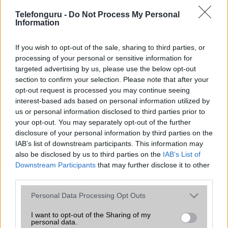
Telefonguru -
SNS integráció
Do Not Process My Personal
alap szolgáltatás
Information
Organizer
alap szolgáltatás
If you wish to opt-out of the sale, sharing to third parties, or
T9 szótár
alkalmazás független szótár
processing of your personal or sensitive information for
targeted advertising by us, please use the below opt-out
Office alkalmazások
alap szolgáltatás
section to confirm your selection. Please note that after your
Iránytũ
ecompass
opt-out request is processed you may continue seeing
interest-based ads based on personal information utilized by
Extrák
Nincs
us or personal information disclosed to third parties prior to
your opt-out. You may separately opt-out of the further
EGYÉB
disclosure of your personal information by third parties on the
IAB’s list of downstream participants. This information may
Vibra jelzés
alap szolgáltatás
also be disclosed by us to third parties on the
IAB’s List of
SIM típus
nanoSIM
Downstream Participants
that may further disclose it to other
third parties.
SIM-ek száma
2
Please note that this website/app uses one or more Google
Personal Data Processing Opt Outs
Flight mode
Van
services and may gather and store information including but
not limited to your visit or usage behaviour. You may click to
I want to opt-out of the Sharing of my
Terület
India
personal data.
grant or deny consent to Google and its third-party tags to