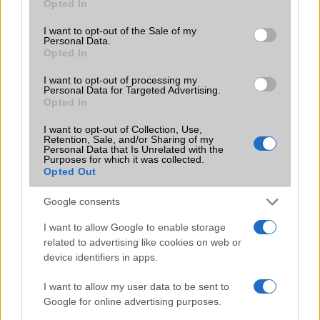
Opted In
use your data for below specified purposes in below Google
Funkciók
HDR
consent section.
I want to opt-out of the Sale of my
Brand
Nincs
Personal Data.
Opted In
Védelem
IP64
I want to opt-out of processing my
Personal Data for Targeted Advertising.
Limited Edition
Nincs
Opted In
SAR
0,99
I want to opt-out of Collection, Use,
N/A = Nincs adat. Legutóbbi frissítés: 2026-07-13 19:00:00
Retention, Sale, and/or Sharing of my
Personal Data that Is Unrelated with the
Purposes for which it was collected.
Opted Out
Google consents
I want to allow Google to enable storage
related to advertising like cookies on web or
Új és Használt GSM kiemelt ajánlatok
device identifiers in apps.
Apple iPhone 15 Pro Max
I want to allow my user data to be sent to
Google for online advertising purposes.