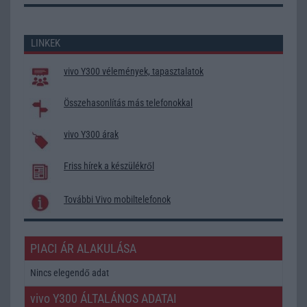
LINKEK
vivo Y300 vélemények, tapasztalatok
Összehasonlítás más telefonokkal
vivo Y300 árak
Friss hírek a készülékről
További Vivo mobiltelefonok
PIACI ÁR ALAKULÁSA
Nincs elegendő adat
vivo Y300 ÁLTALÁNOS ADATAI