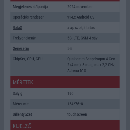
Megjelenés időpontja
2024 november
Operációs rendszer
v14,x Android OS
RotaS
alap szolgáltatás
Frekvenciasáv
5G, LTE, GSM 4 sáv
Generáció
5G
ChipSet
,
CPU
,
GPU
Qualcomm Snapdragon 4 Gen
2 (4 nm), 8 mag, max 2,2 GHz,
Adreno 613
MÉRETEK
Súly g
190
Méret mm
164*76*8
Billentyűzet
touchscreen
KIJELZŐ