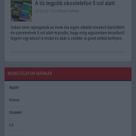
A tíz legjobb okostelefon 5 col alatt
2015.02.10
| Phone Arena
Sokan nem rajonganak az évek óta egyre inkább növekvõ kijelzõkért
és szeretnének 5 col alatt maradni, hogy még egyszerûen kezelhetõ
legyen egy kézzel a mobil és akár a zsebbe is gond nélkül beférjen.
MOBILTELEFON MÁRKÁK
Apple
Honor
Huawei
LG