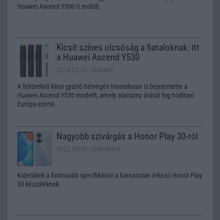
Huawei Ascend Y300 II mobilt.
Kicsit színes olcsóság a fiataloknak: itt
a Huawei Ascend Y530
2014.02.03
| Huawei
A feltörekvõ kínai gyártó hétvégén hivatalosan is bejelentette a
Huawei Ascend Y530 modellt, amely alacsony árával fog hódítani
Európa-szerte.
Nagyobb szivárgás a Honor Play 30-ról
2022.05.02
| GsmArena
Kiderültek a fontosabb specifikációi a hamarosan érkező Honor Play
30 készüléknek.