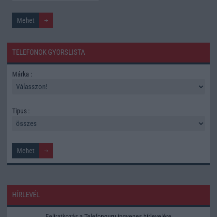
TELEFONOK GYORSLISTA
Márka :
Tipus :
HÍRLEVÉL
Feliratkozás a Telefonguru ingyenes hírlevelére