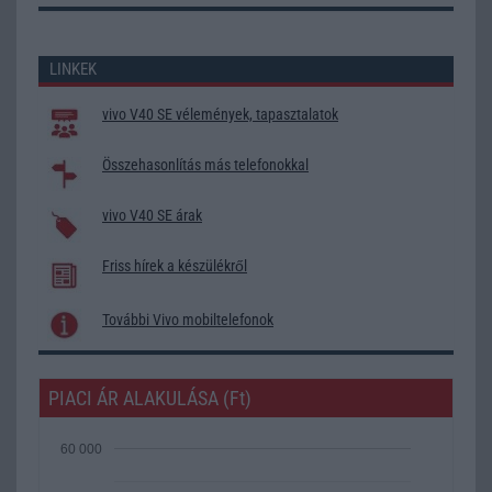
LINKEK
vivo V40 SE vélemények, tapasztalatok
Összehasonlítás más telefonokkal
vivo V40 SE árak
Friss hírek a készülékről
További Vivo mobiltelefonok
PIACI ÁR ALAKULÁSA (Ft)
60 000