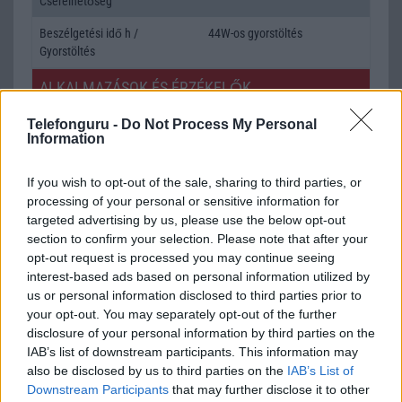
Cserélhetőség
Beszélgetési idő h /
44W-os gyorstöltés
Gyorstöltés
ALKALMAZÁSOK ÉS ÉRZÉKELŐK
Java
Nincs
Telefonguru -
Do Not Process My Personal
Information
Flash
/
Ujjlenyomat olvasó
Fingerprint sensor
If you wish to opt-out of the sale, sharing to third parties, or
SNS integráció
alap szolgáltatás
processing of your personal or sensitive information for
Organizer
alap szolgáltatás
targeted advertising by us, please use the below opt-out
section to confirm your selection. Please note that after your
T9 szótár
alkalmazás független szótár
opt-out request is processed you may continue seeing
interest-based ads based on personal information utilized by
Office alkalmazások
alap szolgáltatás
us or personal information disclosed to third parties prior to
your opt-out. You may separately opt-out of the further
Iránytũ
ecompass
disclosure of your personal information by third parties on the
Extrák
24-bit/192kHz audio
IAB’s list of downstream participants. This information may
also be disclosed by us to third parties on the
IAB’s List of
EGYÉB
Downstream Participants
that may further disclose it to other