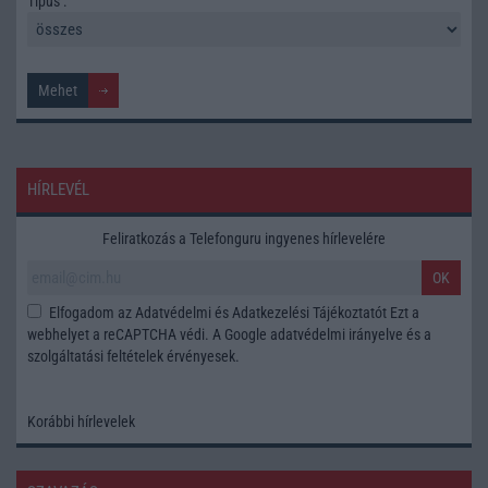
Tipus :
HÍRLEVÉL
Feliratkozás a Telefonguru ingyenes hírlevelére
OK
Elfogadom az
Adatvédelmi és Adatkezelési Tájékoztatót
Ezt a
webhelyet a reCAPTCHA védi. A Google
adatvédelmi irányelve
és a
szolgáltatási feltételek
érvényesek.
Korábbi hírlevelek