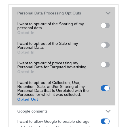
third parties.
Vibra jelzés
alap szolgáltatás
Please note that this website/app uses one or more Google
Personal Data Processing Opt Outs
SIM típus
nanoSIM
services and may gather and store information including but
not limited to your visit or usage behaviour. You may click to
I want to opt-out of the Sharing of my
SIM-ek száma
2
personal data.
grant or deny consent to Google and its third-party tags to
Opted In
use your data for below specified purposes in below Google
Flight mode
Van
consent section.
I want to opt-out of the Sale of my
Terület
Globális
Personal Data.
Opted In
Funkciók
HDR
I want to opt-out of processing my
Brand
SE - egy adott kereskedelmi
Personal Data for Targeted Advertising.
Opted In
terület igényéhez igazított
speciális változat!
I want to opt-out of Collection, Use,
Retention, Sale, and/or Sharing of my
Védelem
IP54
Personal Data that Is Unrelated with the
Purposes for which it was collected.
Limited Edition
Nincs
Opted Out
SAR
Nincs publikus adat!
Google consents
N/A = Nincs adat. Legutóbbi frissítés: 2026-07-13 19:00:00
I want to allow Google to enable storage