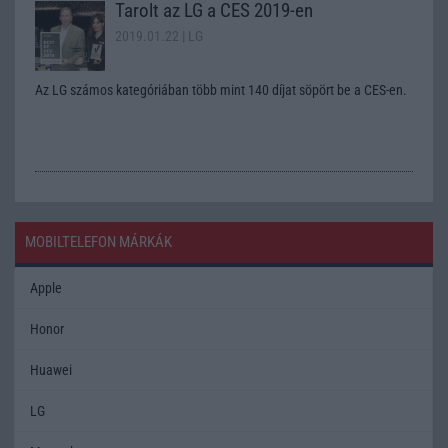
Tarolt az LG a CES 2019-en
2019.01.22
| LG
Az LG számos kategóriában több mint 140 díjat söpört be a CES-en.
MOBILTELEFON MÁRKÁK
Apple
Honor
Huawei
LG