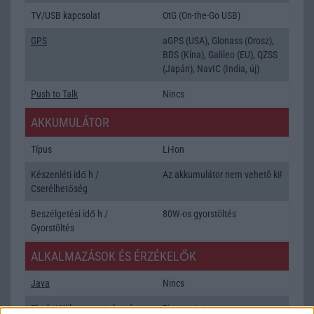
TV/USB kapcsolat
OtG (On-the-Go USB)
GPS
aGPS (USA), Glonass (Orosz),
BDS (Kína), Galileo (EU), QZSS
(Japán), NavIC (India, új)
Push to Talk
Nincs
AKKUMULÁTOR
Típus
Li-Ion
Készenléti idő h /
Az akkumulátor nem vehetõ ki!
Cserélhetőség
Beszélgetési idő h /
80W-os gyorstöltés
Gyorstöltés
ALKALMAZÁSOK ÉS ÉRZÉKELŐK
Java
Nincs
Flash
/
Ujjlenyomat olvasó
Fingerprint sensor