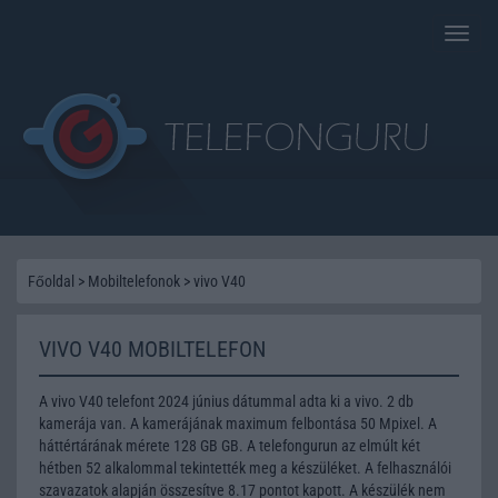
Toggle
naviga
Főoldal
>
Mobiltelefonok
>
vivo V40
VIVO V40 MOBILTELEFON
A vivo V40 telefont 2024 június dátummal adta ki a vivo. 2 db
kamerája van. A kamerájának maximum felbontása 50 Mpixel. A
háttértárának mérete 128 GB GB. A telefongurun az elmúlt két
hétben 52 alkalommal tekintették meg a készüléket. A felhasználói
szavazatok alapján összesítve 8.17 pontot kapott. A készülék nem