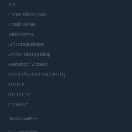
Wiki
Internet sebességmérő
Virtuális valóság
Telefonkönyvek
Lefedettségi térképek
Letöltési sebesség térkép
Nemzetközi hívószámok
Mobiltelefon védelem és biztonság
Kapcsolat
Médiaajánlat
Impresszum
UjesHasznaltGSM
Kövessen minket!