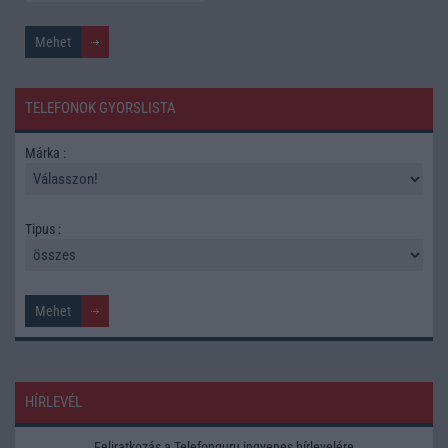
TELEFONOK GYORSLISTA
Márka :
Tipus :
HÍRLEVÉL
Feliratkozás a Telefonguru ingyenes hírlevelére