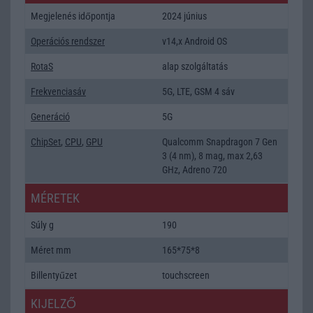
Megjelenés időpontja
2024 június
Operációs rendszer
v14,x Android OS
RotaS
alap szolgáltatás
Frekvenciasáv
5G, LTE, GSM 4 sáv
Generáció
5G
ChipSet
,
CPU
,
GPU
Qualcomm Snapdragon 7 Gen
3 (4 nm), 8 mag, max 2,63
GHz, Adreno 720
MÉRETEK
Súly g
190
Méret mm
165*75*8
Billentyűzet
touchscreen
KIJELZŐ