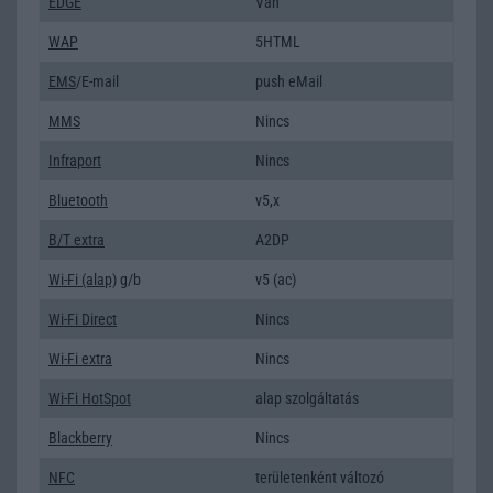
EDGE
Van
WAP
5HTML
EMS
/E-mail
push eMail
MMS
Nincs
Infraport
Nincs
Bluetooth
v5,x
B/T extra
A2DP
Wi-Fi (alap)
g/b
v5 (ac)
Wi-Fi Direct
Nincs
Wi-Fi extra
Nincs
Wi-Fi HotSpot
alap szolgáltatás
Blackberry
Nincs
NFC
területenként változó