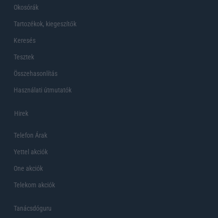
Okosórák
Tartozékok, kiegeszítők
Keresés
Tesztek
Összehasonlítás
Használati útmutatók
Hirek
Telefon Árak
Yettel akciók
One akciók
Telekom akciók
Tanácsdóguru