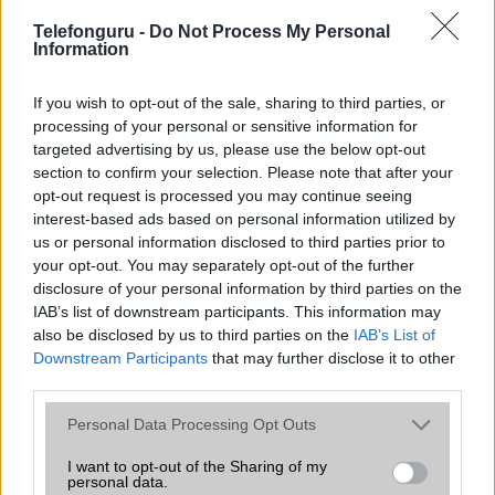
Telefonguru -
SNS integráció
Do Not Process My Personal
alap szolgáltatás
Information
Organizer
alap szolgáltatás
If you wish to opt-out of the sale, sharing to third parties, or
T9 szótár
alkalmazás független szótár
processing of your personal or sensitive information for
targeted advertising by us, please use the below opt-out
Office alkalmazások
alap szolgáltatás
section to confirm your selection. Please note that after your
Iránytũ
ecompass
opt-out request is processed you may continue seeing
interest-based ads based on personal information utilized by
Extrák
Nincs
us or personal information disclosed to third parties prior to
your opt-out. You may separately opt-out of the further
EGYÉB
disclosure of your personal information by third parties on the
IAB’s list of downstream participants. This information may
Vibra jelzés
alap szolgáltatás
also be disclosed by us to third parties on the
IAB’s List of
SIM típus
nanoSIM
Downstream Participants
that may further disclose it to other
third parties.
SIM-ek száma
2
Please note that this website/app uses one or more Google
Personal Data Processing Opt Outs
Flight mode
Van
services and may gather and store information including but
not limited to your visit or usage behaviour. You may click to
I want to opt-out of the Sharing of my
Terület
Globális
personal data.
grant or deny consent to Google and its third-party tags to