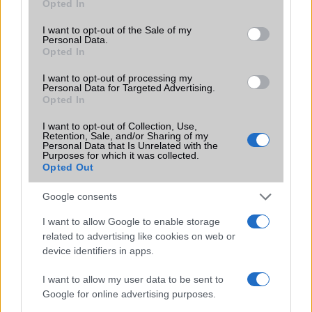
Opted In
use your data for below specified purposes in below Google
Funkciók
Zeiss optikával szerelve!
consent section.
I want to opt-out of the Sale of my
Brand
Nincs
Personal Data.
Opted In
Védelem
IP69
I want to opt-out of processing my
Personal Data for Targeted Advertising.
Limited Edition
Nincs
Opted In
SAR
1,14
I want to opt-out of Collection, Use,
N/A = Nincs adat. Legutóbbi frissítés: 2026-07-13 19:00:00
Retention, Sale, and/or Sharing of my
Personal Data that Is Unrelated with the
Purposes for which it was collected.
Opted Out
Google consents
I want to allow Google to enable storage
related to advertising like cookies on web or
Új és Használt GSM kiemelt ajánlatok
device identifiers in apps.
Apple iPhone 14 Pro Max
I want to allow my user data to be sent to
Google for online advertising purposes.