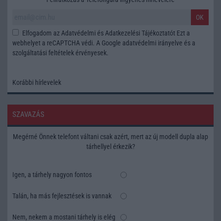
OK
Elfogadom az
Adatvédelmi és Adatkezelési Tájékoztatót
Ezt a
webhelyet a reCAPTCHA védi. A Google
adatvédelmi irányelve
és a
szolgáltatási feltételek
érvényesek.
Korábbi hírlevelek
SZAVAZÁS
Megérné Önnek telefont váltani csak azért, mert az új modell dupla alap
tárhellyel érkezik?
Igen, a tárhely nagyon fontos
Talán, ha más fejlesztések is vannak
Nem, nekem a mostani tárhely is elég