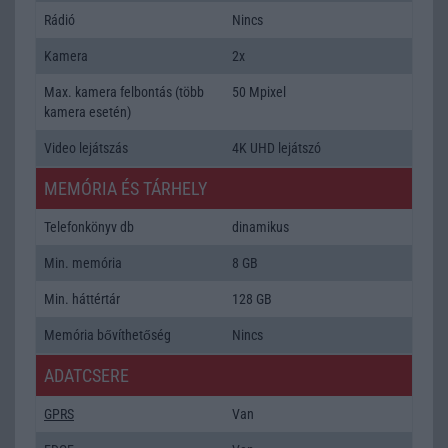
Rádió
Nincs
Kamera
2x
Max. kamera felbontás (több
50 Mpixel
kamera esetén)
Video lejátszás
4K UHD lejátszó
MEMÓRIA ÉS TÁRHELY
Telefonkönyv db
dinamikus
Min. memória
8 GB
Min. háttértár
128 GB
Memória bővíthetőség
Nincs
ADATCSERE
GPRS
Van