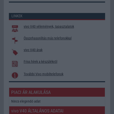
LINKEK
vivo V40 vélemények, tapasztalatok
Összehasonlítás más telefonokkal
vivo V40 árak
Friss hírek a készülékről
További Vivo mobiltelefonok
PIACI ÁR ALAKULÁSA
Nincs elegendő adat
vivo V40 ÁLTALÁNOS ADATAI