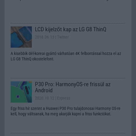
LCD kijelzőt kap az LG G8 ThinQ
2018.06.13
| Twitter
A kisebbik dél-koreai gyártó várhatóan 4K felbontással hozza el az
LG G8 ThinQ okostelefont.
P30 Pro: HarmonyOS-re frissül az
Android
2020.10.12
| Express
Egy friss hír szerint a Huawei P30 Pro tulajdonosai Harmony OS-re
kell, hogy váltsanak, ha meg akarják kapni a friss funkciókat.