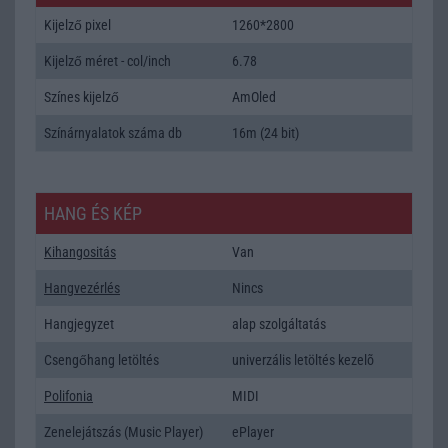
Kijelző pixel
1260*2800
Kijelző méret - col/inch
6.78
Színes kijelző
AmOled
Színárnyalatok száma db
16m (24 bit)
HANG ÉS KÉP
Kihangositás
Van
Hangvezérlés
Nincs
Hangjegyzet
alap szolgáltatás
Csengőhang letöltés
univerzális letöltés kezelõ
Polifonia
MIDI
Zenelejátszás (Music Player)
ePlayer