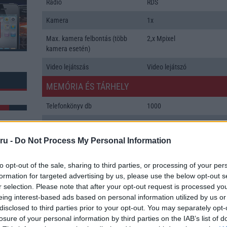
Rádió
RDS
Kamera
1x
Max. kamera felbontás (több
2,x Mpixel
kamera esetén)
Video lejátszás
Video lejátszó
MEMÓRIA ÉS TÁRHELY
Telefonkönyv db
1000
Min. memória
12 MB
ru -
Do Not Process My Personal Information
Min. háttértár
Nincs
Memória bővíthetőség
M2 (MS micro)
to opt-out of the sale, sharing to third parties, or processing of your per
formation for targeted advertising by us, please use the below opt-out s
k: 57
ADATCSERE
r selection. Please note that after your opt-out request is processed y
eing interest-based ads based on personal information utilized by us or
GPRS
Van
disclosed to third parties prior to your opt-out. You may separately opt-
EDGE
Van
losure of your personal information by third parties on the IAB’s list of