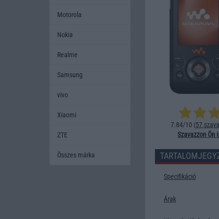
Motorola
Nokia
Realme
Samsung
vivo
Xiaomi
7.84/10 (
57 szava
Szavazzon Ön i
ZTE
TARTALOMJEGY
Összes márka
Specifikáció
Árak