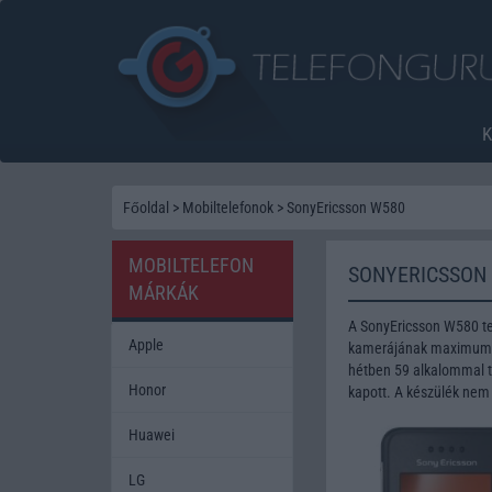
Főoldal
>
Mobiltelefonok
>
SonyEricsson W580
MOBILTELEFON
SONYERICSSON
MÁRKÁK
A SonyEricsson W580 te
Apple
kamerájának maximum fe
hétben 59 alkalommal te
Honor
kapott. A készülék nem
Huawei
LG