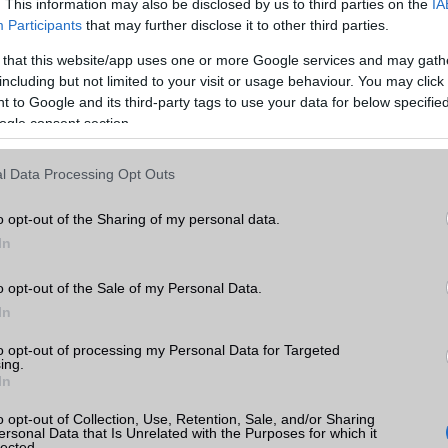
. This information may also be disclosed by us to third parties on the
IA
WAP
v2,x
Participants
that may further disclose it to other third parties.
EMS
/E-mail
eMail
 that this website/app uses one or more Google services and may gath
including but not limited to your visit or usage behaviour. You may click 
n W580
MMS
Van
 to Google and its third-party tags to use your data for below specifi
k
ogle consent section.
Infraport
Nincs
tás
Bluetooth
v2,x
l Data Processing Opt Outs
kkal
B/T extra
A2DP
o opt-out of the Sharing of my personal data.
n W580
Wi-Fi (alap)
g/b
Nincs
In
Wi-Fi Direct
Nincs
o opt-out of the Sale of my Personal Data.
Wi-Fi extra
Nincs
In
Wi-Fi HotSpot
Nincs
to opt-out of processing my Personal Data for Targeted
ing.
Blackberry
Nincs
In
ok
NFC
Nincs
o opt-out of Collection, Use, Retention, Sale, and/or Sharing
ersonal Data that Is Unrelated with the Purposes for which it
lected.