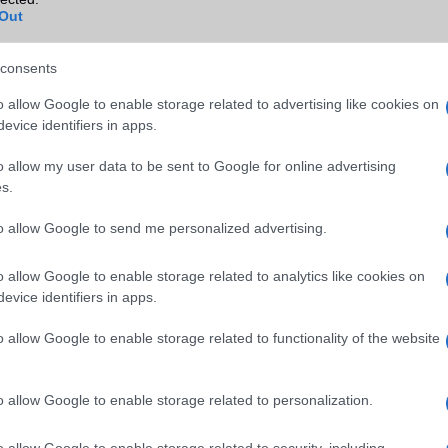
TV/USB kapcsolat
Nincs
Out
GPS
nincs
consents
Push to Talk
Nincs
o allow Google to enable storage related to advertising like cookies on
AKKUMULÁTOR
evice identifiers in apps.
Típus
Li-Polimer
o allow my user data to be sent to Google for online advertising
s.
Készenléti idő h /
370
Cserélhetőség
to allow Google to send me personalized advertising.
Beszélgetési idő h /
9
Gyorstöltés
o allow Google to enable storage related to analytics like cookies on
evice identifiers in apps.
ALKALMAZÁSOK ÉS ÉRZÉKELŐK
o allow Google to enable storage related to functionality of the website
Java
2,x MIDP
Flash
/
Ujjlenyomat olvasó
Nincs
o allow Google to enable storage related to personalization.
SNS integráció
Nincs
o allow Google to enable storage related to security, including