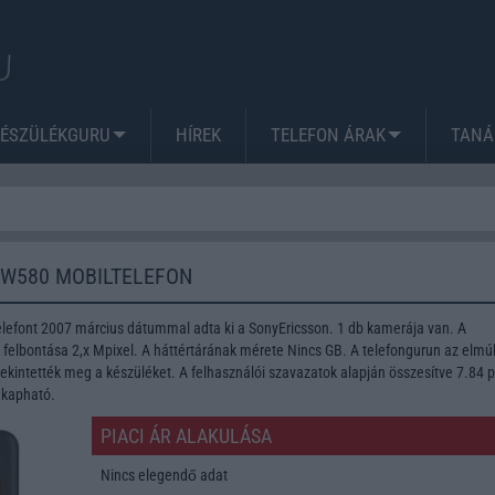
KÉSZÜLÉKGURU
HÍREK
TELEFON ÁRAK
TANÁ
 W580 MOBILTELEFON
lefont 2007 március dátummal adta ki a SonyEricsson. 1 db kamerája van. A
lbontása 2,x Mpixel. A háttértárának mérete Nincs GB. A telefongurun az elmúl
kintették meg a készüléket. A felhasználói szavazatok alapján összesítve 7.84 
 kapható.
PIACI ÁR ALAKULÁSA
Nincs elegendő adat