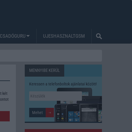
CSADÓGURU
UJESHASZNALTGSM
MENNYIBE KERÜL
Keressen a telefonboltok ajánlatai között!
t két
pontot