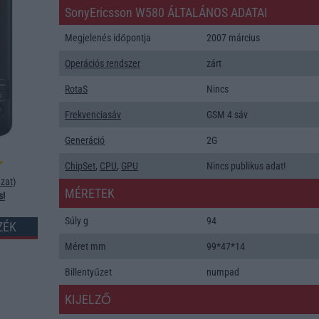
SonyEricsson W580 ÁLTALÁNOS ADATAI
Megjelenés időpontja
2007 március
Operációs rendszer
zárt
RotaS
Nincs
Frekvenciasáv
GSM 4 sáv
Generáció
2G
ChipSet
,
CPU
,
GPU
Nincs publikus adat!
zat
)
MÉRETEK
s!
Súly g
94
ZÉK
Méret mm
99*47*14
Billentyűzet
numpad
KIJELZŐ