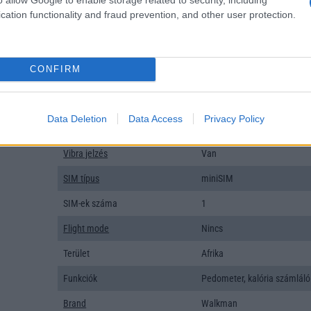
Organizer
Van
cation functionality and fraud prevention, and other user protection.
T9 szótár
Van
Office alkalmazások
Nincs
CONFIRM
Iránytũ
Nincs
Extrák
Composer
Data Deletion
Data Access
Privacy Policy
EGYÉB
Vibra jelzés
Van
SIM típus
miniSIM
SIM-ek száma
1
Flight mode
Nincs
Terület
Afrika
Funkciók
Pedometer, kalória számláló
Brand
Walkman