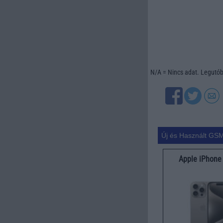
N/A = Nincs adat. Legutóbb
Új és Használt GSM
Apple iPhone