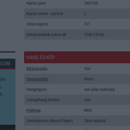
Kijelző pixel
240*320
Kijelző méret - col/inch
2
Színes kijelző
TFT
Színárnyalatok száma db
256k (18 bit)
HANG ÉS KÉP
TGSM
Kihangositás
Van
ért
Hangvezérlés
Nincs
y
Hangjegyzet
van (alap tudással)
on
Csengőhang letöltés
Van
Polifonia
MIDI
Zenelejátszás (Music Player)
Zene lejátszó