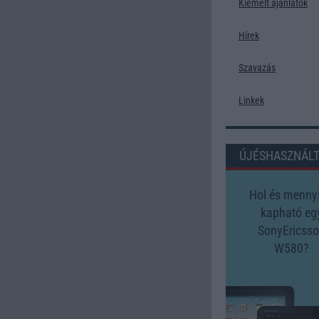
Kiemelt ajánlatok
Hírek
Szavazás
Linkek
ÚJÉSHASZNÁL
Hol és mennyi
kapható eg
SonyEricss
W580?