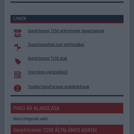
LINKEK
SonyEricsson T250 vélemények, tapasztalatok
Összehasonlítás más telefonokkal
SonyEricsson T250 árak
Friss hírek a készülékről
További SonyEricsson mobiltelefonok
PIACI ÁR ALAKULÁSA
Nincs elegendő adat
SonyEricsson T250 ÁLTALÁNOS ADATAI