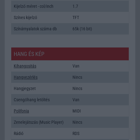
Kijelző méret - col/inch
1.7
Színes kijelző
TFT
Színárnyalatok száma db
65k (16 bit)
HANG ÉS KÉP
Kihangositás
Van
Hangvezérlés
Nincs
Hangjegyzet
Nincs
Csengőhang letöltés
Van
Polifonia
MIDI
Zenelejátszás (Music Player)
Nincs
Rádió
RDS