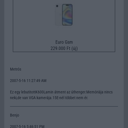
Euro Gsm
229.000 Ft (új)
Metrós
2007-5-16 11:27:49 AM
Ez egy lebutitottK600i,amin átment az úthenger.Memóriája nincs
neki,de van VGA kamerája.15E-nél többet nem ér.
Benjo
2007-5-16 5:46:51 PM