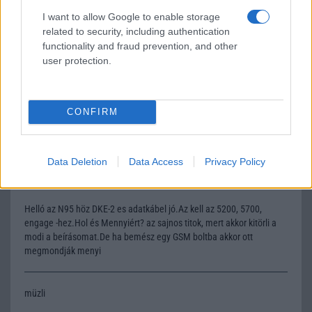
I want to allow Google to enable storage
2007-11-12 10:54:52 AM
related to security, including authentication
functionality and fraud prevention, and other
hát olvasgatva a hozzászólásokat irta valaki a csatlakoztathato Gps
user protection.
t!hát ennek a telnek a kijelzõ nagyon kicsi ehhez!amugy minden
gyárto csinál olcso teleket h mindenkinek elérhetõ legyen!formailag
ez naon jo!de akkor inkább már k750 i!aknek sms re meg hivásra kell
tök jo!illetve a java játékok mms...de aki jó telt akar az vegyen mást!
CONFIRM
TAPÉTA
Data Deletion
Data Access
Privacy Policy
2007-11-15 7:19:34 PM
Helló az N95 höz DKE-2 es adatkábel jó.Az kell az 5200, 5700,
engage -hez.Hol és Mennyiért? az sajnos titok, mert akkor kitörli a
modi a beírásomat.De ha bemész egy GSM boltba akkor ott
megmondják menyi
müzli