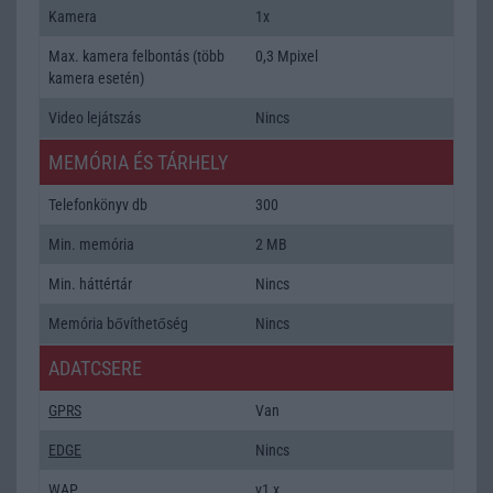
Kamera
1x
Max. kamera felbontás (több
0,3 Mpixel
kamera esetén)
Video lejátszás
Nincs
MEMÓRIA ÉS TÁRHELY
Telefonkönyv db
300
Min. memória
2 MB
Min. háttértár
Nincs
Memória bővíthetőség
Nincs
ADATCSERE
GPRS
Van
EDGE
Nincs
WAP
v1,x