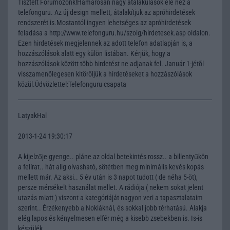
Tisztelt Forumozónk!Hamarosan nagy átalakulások elé néz a
telefonguru. Az új design mellett, átalakítjuk az apróhirdetések
rendszerét is.Mostantól ingyen lehetséges az apróhirdetések
feladása a http://www.telefonguru.hu/szolg/hirdetesek.asp oldalon.
Ezen hirdetések megjelennek az adott telefon adatlapján is, a
hozzászólások alatt egy külön listában. Kérjük, hogy a
hozzászólások között több hirdetést ne adjanak fel. Január 1-jétõl
visszamenõlegesen kitöröljük a hirdetéseket a hozzászólások
közül.Üdvözlettel:Telefonguru csapata
LatyakHal
2013-1-24 19:30:17
A kijelzője gyenge.. pláne az oldal betekintés rossz.. a billentyűkön
a felírat.. hát alig olvasható, sötétben meg minimális kevés kopás
mellett már. Az aksi.. 5 év után is 3 napot tudott ( de néha 5-öt),
persze mérsékelt használat mellet. A rádiója ( nekem sokat jelent
utazás miatt ) viszont a kategóriáját nagyon veri a tapasztalataim
szerint.. Érzékenyebb a Nokiáknál, és sokkal jobb térhatású. Alakja
elég lapos és kényelmesen elfér még a kisebb zsebekben is. Is-is
készülék.