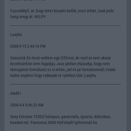
Csocsi!Mp3.-at ,hogy lehet kicsalni belõle ,mert infrán ,csak polis
hang megy át .HELP!!
Luxyhu
2008-3-15 2:44:16 PM
Sziasztok.Én most vedtem egy t250-est, de mp3-at nem akarja
kezelni(infrán nem fogadja), Java játékot elutasítja, hogy nem
támogatott formátum( ez is infrán, jad és jar formátumnál).Valaki
tudna segíteni hogy csikarjak rá +játékot.Üdv.:Luxyhu
elad01
2008-4-4 9:46:23 AM
Sony Ericsson T250i2 hónapos, garanciális, újszerû, dobozban,
headset-tel. Pannonos.9000 HUFelad01@freemail.hu