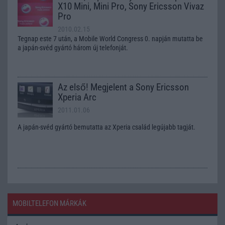
X10 Mini, Mini Pro, Sony Ericsson Vivaz
Pro
2010.02.15
Tegnap este 7 után, a Mobile World Congress 0. napján mutatta be
a japán-svéd gyártó három új telefonját.
Az első! Megjelent a Sony Ericsson
Xperia Arc
2011.01.06
A japán-svéd gyártó bemutatta az Xperia család legújabb tagját.
MOBILTELEFON MÁRKÁK