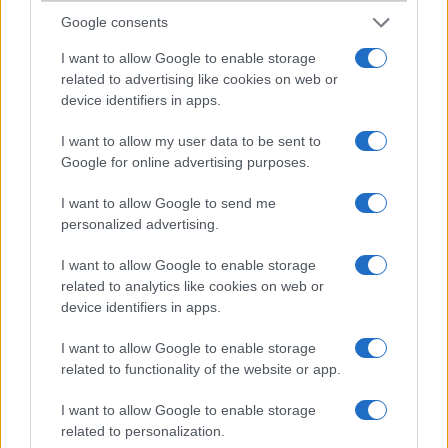
Vki árulja el, hogy ez a vacak miért kerül 32 ezer ropiba függetlenül?
Google consents
Meg asszem kártyásan is a pannonnál elég drága, max 12 ropcsit ha
ér. Xar az egész.
I want to allow Google to enable storage
related to advertising like cookies on web or
device identifiers in apps.
Razi
I want to allow my user data to be sent to
2007-11-6 1:06:41 PM
Google for online advertising purposes.
hi. nekem tökéletes teló lenne. mp3-at tud akkor, meg hány MB
I want to allow Google to send me
tolható rá, csak csengõhangnak kellenének? kérem erõsítsen meg
personalized advertising.
valaki. mert ettõl függ, hogy megveszem-e.
I want to allow Google to enable storage
balu00
related to analytics like cookies on web or
device identifiers in apps.
2007-11-8 2:45:05 PM
I want to allow Google to enable storage
Sziasztok!!Nem tudjatok,h milyen adatkábelt lehet csatlakoztatni
related to functionality of the website or app.
hozzá??És hol lehet,mennyiért kapni???Elõre is thnx a választ!!!!b
I want to allow Google to enable storage
related to personalization.
nokia 4ever