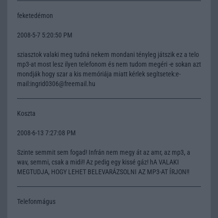
feketedémon
2008-5-7 5:20:50 PM
sziasztok valaki meg tudná nekem mondani tényleg játszik ez a telo
mp3-at most lesz ilyen telefonom és nem tudom megéri -e sokan azt
mondják hogy szar a kis memóriája miatt kérlek segítsetek:e-
mail:ingrid0306@freemail.hu
Koszta
2008-6-13 7:27:08 PM
Szinte semmit sem fogad! Infrán nem megy át az amr, az mp3, a
wav, semmi, csak a midi!! Az pedig egy kissé gáz! hA VALAKI
MEGTUDJA, HOGY LEHET BELEVARÁZSOLNI AZ MP3-AT ÍRJON!!
Telefonmágus