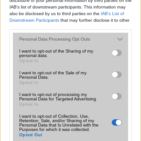
disclosure of your personal information by third parties on the
2007-6-4 12:12:12 AM
IAB’s list of downstream participants. This information may
also be disclosed by us to third parties on the
IAB’s List of
Hi!Mp3-at tud,hiba nem írták ide.De azon kívül meg az alsó
Downstream Participants
that may further disclose it to other
kategóriában kell terjeszkednie a cégnek,de ez szerintem még ott is
third parties.
xar.Nagyon gyenge az egész.
Please note that this website/app uses one or more Google
Personal Data Processing Opt Outs
services and may gather and store information including but
drsanyo
not limited to your visit or usage behaviour. You may click to
I want to opt-out of the Sharing of my
personal data.
grant or deny consent to Google and its third-party tags to
2007-6-18 12:19:35 PM
Opted In
use your data for below specified purposes in below Google
consent section.
Hát skacok, a SE megint alkotott egy nagyot. Ez egy alsó-közép kat.
I want to opt-out of the Sale of my
Personal Data.
teló. Nincs beépített GPS, VISZONT a SE kitalálta a csatlakoztatható
Opted In
GPS-vevõt, a mi többek között ezzel a tellával is kompatibilis. Ha
megfelelõen fog mûködni és az ára sem lesz elszállva, akkor ez egy
I want to opt-out of processing my
tuti megoldás.
Personal Data for Targeted Advertising.
Opted In
I want to opt-out of Collection, Use,
Jano
Retention, Sale, and/or Sharing of my
Personal Data that Is Unrelated with the
Purposes for which it was collected.
2007-10-19 10:47:36 AM
Opted Out