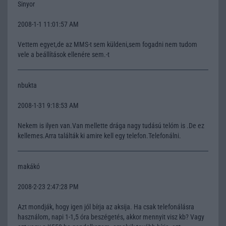
Sinyor
2008-1-1 11:01:57 AM
Vettem egyet,de az MMS-t sem küldeni,sem fogadni nem tudom
vele a beállítások ellenére sem.-t
nbukta
2008-1-31 9:18:53 AM
Nekem is ilyen van.Van mellette drága nagy tudású telóm is .De ez
kellemes.Arra találták ki amire kell egy telefon.Telefonálni.
makákó
2008-2-23 2:47:28 PM
Azt mondják, hogy igen jól bírja az aksija. Ha csak telefonálásra
használom, napi 1-1,5 óra beszégetés, akkor mennyit visz kb? Vagy