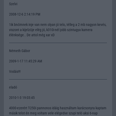
Szelvi
2008-12-6 2:14:19 PM
1ik bnőmnek inje van nem olyan jó telo, télleg a 2 mb nagyon kevés,
viszont a kijelzője elég jó, k310i-nél jobb szintugya kamera
élénksége.. De attol még xar xD
Németh Gábor
2009-1-17 11:45:29 AM
Vodás!!!
eladó
2010-1-3 19:03:45
4000-ezerért T-250i pannonos idáig használtam karácsonyra kaptam
másik telot én meg voltam vele elégedve szupi teló aksi 6-nap