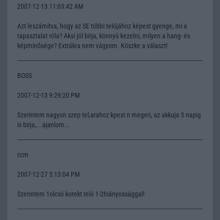
2007-12-13 11:03:42 AM
Azt leszámítva, hogy az SE többi telójához képest gyenge, mi a
tapasztalat róla? Aksi jól bírja, könnyû kezelni, milyen a hang- és
képminõsége? Extrákra nem vágyom. Köszke a választ!
BOSS
2007-12-13 9:29:20 PM
Szerintem nagyon szep tel,arahoz kpest n megeri, az akkuja 5 napig
is birja,...ajanlom...
ccm
2007-12-27 5:13:04 PM
Szerintem 1olcsó korekt teló 1-2hiányossággal!