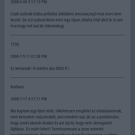
2008-6-30 5:17:13 PM
Csak szólnák hiába próbálsz átküldeni amr,wav,mp3-mat mert nem
kezeli. De ezt tudnod kéne mert egy olyan oldalra Írtál ahol le is van
Írva hogy mit tud de tökmindegy.
T250
2008-7-5 11:01:38 PM
Ez lemaradt ! A telefon ára 5000 ft !
Barbara
2008-7-17 4:17:11 PM
Ma kaptam egy ilyen telót, tökéletesen emgfelel az elvárásaimnak,
nem kerestem csúcsmobilt, ami mindent tud, de az a problémám,
hogy zenét akarok rárakni és azt írja ki, hogy nem támogatott
fájltípus. Ez miért lehet? Természetesen a zene méretét
lecsökkentettem, illetve csengõhang formába kivágtam a refrént,