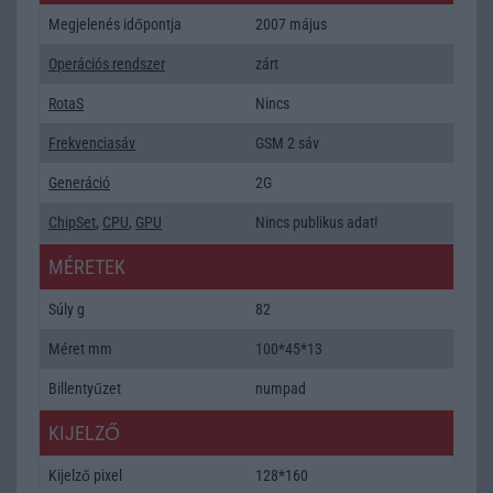
Megjelenés időpontja
2007 május
Operációs rendszer
zárt
RotaS
Nincs
Frekvenciasáv
GSM 2 sáv
Generáció
2G
ChipSet
,
CPU
,
GPU
Nincs publikus adat!
MÉRETEK
Súly g
82
Méret mm
100*45*13
Billentyűzet
numpad
KIJELZŐ
Kijelző pixel
128*160