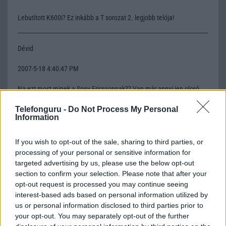
Lebutított K600i? Ez inkább a T sorozat 2. legjobb telója!
Dévid
2007-5-18 4:40:47 PM
Na ezt most minek a Sony Ericssonnak?? Van már annyi ien olcsó
telója
Telefonguru -
Do Not Process My Personal
Information
Jake
If you wish to opt-out of the sale, sharing to third parties, or
2007-5-18 4:42:02 PM
processing of your personal or sensitive information for
targeted advertising by us, please use the below opt-out
Azé egy bõvíthetõség elférhetett volna.Akár MSPRODUO,vagy
section to confirm your selection. Please note that after your
M2.Na meg MP3.
opt-out request is processed you may continue seeing
interest-based ads based on personal information utilized by
us or personal information disclosed to third parties prior to
letugoo
your opt-out. You may separately opt-out of the further