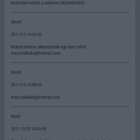
használat melett.a számom-06204924923.
diesel
2011-2-2 14:05:42
Nekem kellene alkatrésznek egy ilyen teló!!!
mas:coldbaka@hotmail.com
diesel
2011-2-2 14:06:55
msn:coldbaka@hotmail.com
Mod1
2011-12-23 14:40:00