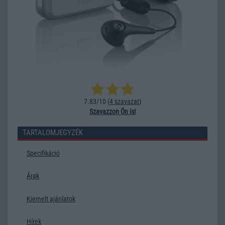
7.83/10 (
4 szavazat
)
Szavazzon Ön is!
TARTALOMJEGYZÉK
Specifikáció
Árak
Kiemelt ajánlatok
Hírek