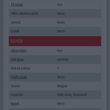
T9 szótár
Van
Office alkalmazások
Nincs
Iránytũ
Nincs
Extrák
Nincs
EGYÉB
Vibra jelzés
Van
SIM típus
miniSIM
SIM-ek száma
1
Flight mode
Nincs
Terület
Magyar
Funkciók
Slide show, Stopwatch
Brand
Nincs