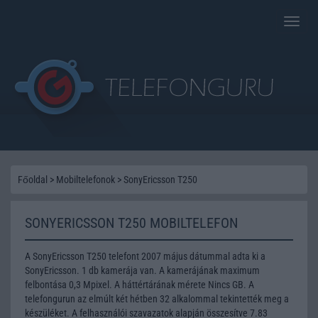
Toggle
naviga
Főoldal
>
Mobiltelefonok
>
SonyEricsson T250
SONYERICSSON T250 MOBILTELEFON
A SonyEricsson T250 telefont 2007 május dátummal adta ki a
SonyEricsson. 1 db kamerája van. A kamerájának maximum
felbontása 0,3 Mpixel. A háttértárának mérete Nincs GB. A
telefongurun az elmúlt két hétben 32 alkalommal tekintették meg a
készüléket. A felhasználói szavazatok alapján összesítve 7.83