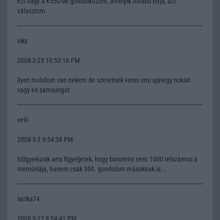
ezt vagy a K550-be gondolkozom, amelyik tovább bírja, azt
választom.
viky
2008-2-23 10:53:16 PM
ilyen mobilom van nekem de szeretnek venni vmi ujategy nokiat
vagy es samsungot
velõ
2008-3-2 9:54:38 PM
hölgyekurak arra figyeljetek, hogy baromira nem 1000 telszámos a
memóriája, hanem csak 300. gondolom másoknak is...
lacika74
2008-3-12 8:54:41 PM