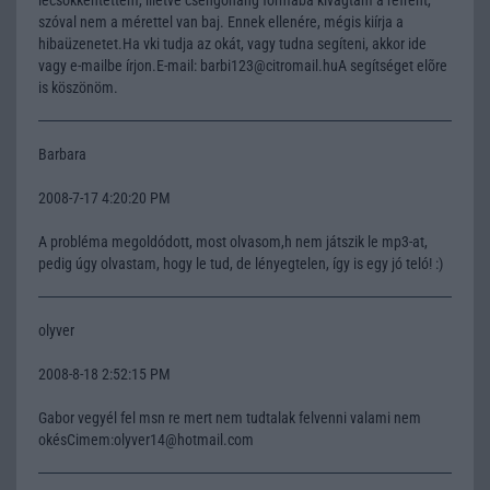
szóval nem a mérettel van baj. Ennek ellenére, mégis kiírja a
hibaüzenetet.Ha vki tudja az okát, vagy tudna segíteni, akkor ide
vagy e-mailbe írjon.E-mail: barbi123@citromail.huA segítséget elõre
is köszönöm.
Barbara
2008-7-17 4:20:20 PM
A probléma megoldódott, most olvasom,h nem játszik le mp3-at,
pedig úgy olvastam, hogy le tud, de lényegtelen, így is egy jó teló! :)
olyver
2008-8-18 2:52:15 PM
Gabor vegyél fel msn re mert nem tudtalak felvenni valami nem
okésCimem:olyver14@hotmail.com