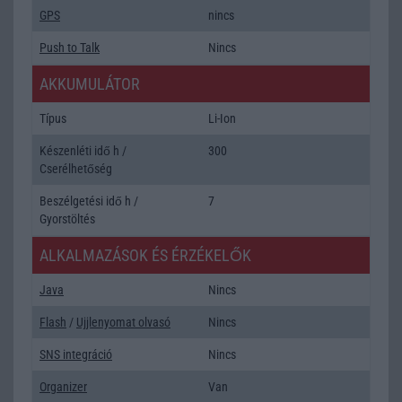
GPS
nincs
Push to Talk
Nincs
AKKUMULÁTOR
Típus
Li-Ion
Készenléti idő h /
300
Cserélhetőség
Beszélgetési idő h /
7
Gyorstöltés
ALKALMAZÁSOK ÉS ÉRZÉKELŐK
Java
Nincs
Flash
/
Ujjlenyomat olvasó
Nincs
SNS integráció
Nincs
Organizer
Van