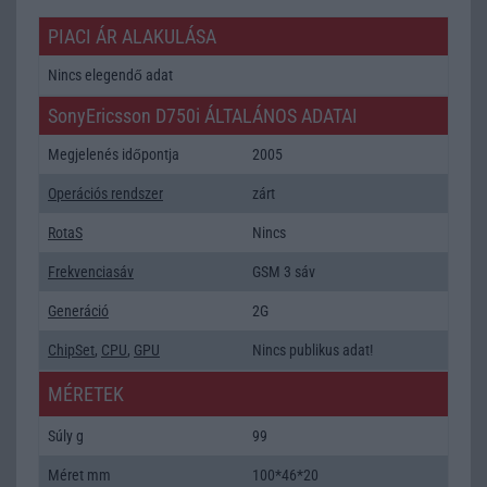
PIACI ÁR ALAKULÁSA
Nincs elegendő adat
SonyEricsson D750i ÁLTALÁNOS ADATAI
Megjelenés időpontja
2005
Operációs rendszer
zárt
RotaS
Nincs
Frekvenciasáv
GSM 3 sáv
Generáció
2G
ChipSet
,
CPU
,
GPU
Nincs publikus adat!
MÉRETEK
Súly g
99
Méret mm
100*46*20