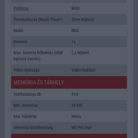
Polifonia
MIDI
Zenelejátszás (Music Player)
Zene lejátszó
Rádió
RDS
Kamera
1x
Max. kamera felbontás (több
2,x Mpixel
kamera esetén)
Video lejátszás
Video lejátszó
MEMÓRIA ÉS TÁRHELY
Telefonkönyv db
510
Min. memória
38 MB
Min. háttértár
Nincs
Memória bővíthetőség
MS Pro Duo