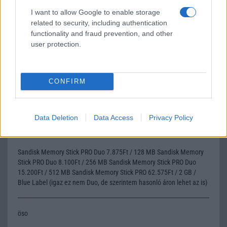
viszonyítva.
I want to allow Google to enable storage
related to security, including authentication
functionality and fraud prevention, and other
tsaba
user protection.
2005-7-2 11:11:39 PM
www.depo.huSandisk Memory Stick PRO Duo 1GB 31.250Ft
CONFIRM
tsaba
Data Deletion
Data Access
Privacy Policy
2005-7-2 11:21:35 PM
Sandisk Memory Stick PRO Duo 7.875Ft / 128 MB Sandisk Memory
Stick PRO Duo 8.100Ft / 256 MB Sandisk Memory Stick PRO Duo
15.200Ft / 512 MB Sandisk Memory Stick PRO 62.575Ft / 2 GB /
Blue Label (igaz ez nem Duo, de szerintem hasonló áron lehet az is)
öso