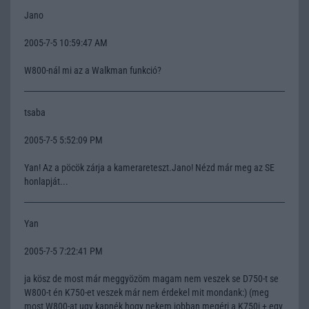
Jano
2005-7-5 10:59:47 AM
W800-nál mi az a Walkman funkció?
tsaba
2005-7-5 5:52:09 PM
Yan! Az a pöcök zárja a kamerareteszt.Jano! Nézd már meg az SE
honlapját...
Yan
2005-7-5 7:22:41 PM
ja kösz de most már meggyözöm magam nem veszek se D750-t se
W800-t én K750-et veszek már nem érdekel mit mondank:) (meg
most W800-at ugy kapnék hogy nekem jobban megéri a K750i + egy