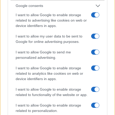
Google consents
DjNorbi
I want to allow Google to enable storage
2005-7-2 1:19:43 PM
related to advertising like cookies on web or
device identifiers in apps.
Mennyi ez a Telo ? ? ? ? ? ?
I want to allow my user data to be sent to
Google for online advertising purposes.
takacsja
I want to allow Google to send me
2005-7-2 2:19:15 PM
personalized advertising.
kb 80000ft
I want to allow Google to enable storage
related to analytics like cookies on web or
Ck.
device identifiers in apps.
2005-7-2 6:51:04 PM
I want to allow Google to enable storage
related to functionality of the website or app.
GSM-boltokba kicsivel olcsóbb a K750-nél. Én kb. 2 hete fogtam
egyet a kezemben, hát sokkal jobb a kamera-retesze mint a K750-
I want to allow Google to enable storage
nek. Sokkal minöségibb a retesz. A K750-esem lassan már több,
related to personalization.
mint 1 hónapos, elég jó, csak a retesze gyengusz a D750-hez