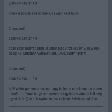
2005-7-3 7:02:37 AM
Ennek is pocsék a navigombja, és vajon ez is fagy?
ChaosLord(
2005-7-3 5:01:27 PM
2055 3.DIK NEGYEDÉBEN JELENIK MEG A "ZENEGÉP" a SE W800i
DE EZ KB. MIKORRA VÁRHATÓ JÚLI, AUG, SZEPT. -EN???
ChaosLord(
2005-7-3 5:07:11 PM
A SE W800i pannonos lesz mert ugy hallotam nem lenne rossz mert
a Vodát + a T-mobilt ugy sem szeretem.Úgy látszik várnom kell még
egy kis idõt :(( de már nyáron itt lesz ez biztos !! és lecsapokrá :))