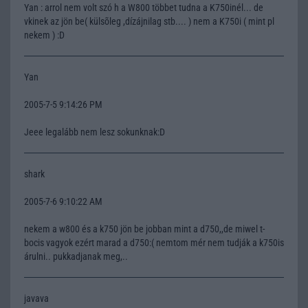
Yan : arrol nem volt szó h a W800 többet tudna a K750inél... de
vkinek az jön be( külsõleg ,dízájnilag stb.... ) nem a K750i ( mint pl
nekem ) :D
Yan
2005-7-5 9:14:26 PM
Jeee legalább nem lesz sokunknak:D
shark
2005-7-6 9:10:22 AM
nekem a w800 és a k750 jön be jobban mint a d750,,de miwel t-
bocis vagyok ezért marad a d750:( nemtom mér nem tudják a k750is
árulni.. pukkadjanak meg,..
javava