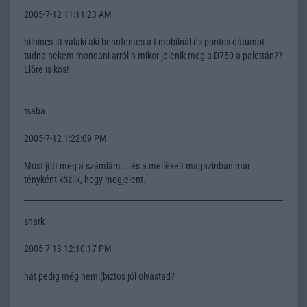
2005-7-12 11:11:23 AM
hi!nincs itt valaki aki bennfentes a t-mobilnál és pontos dátumot
tudna nekem mondani arról h mikor jelenik meg a D750 a palettán??
Elõre is kös!
tsaba
2005-7-12 1:22:09 PM
Most jött meg a számlám... és a mellékelt magazinban már
tényként közlik, hogy megjelent.
shark
2005-7-13 12:10:17 PM
hát pedig még nem:(biztos jól olvastad?