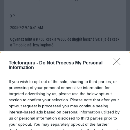
XP
2005-7-2 9:15:41 AM
Ugyanaz mint a K750i csak a W800 desingjét használva; Hja és csak
a T-mobile-nál lesz kapható.
Telefonguru -
Fülesmackó
Do Not Process My Personal
Information
2005-7-2 10:21:26 AM
If you wish to opt-out of the sale, sharing to third parties, or
Ez a K750i T-mobile-os változata, csak a hátulja egy kicsit
processing of your personal or sensitive information for
más.Remélem így lesz:SonyEricsson W800i-Pannon Nem
targeted advertising by us, please use the below opt-out
biztosSonyEricsson D750i-T-mobile Még nem j +SonyEricsson K750i-
section to confirm your selection. Please note that after your
Vodafone Megjelent
opt-out request is processed you may continue seeing
interest-based ads based on personal information utilized by
us or personal information disclosed to third parties prior to
ChaosLord(
your opt-out. You may separately opt-out of the further