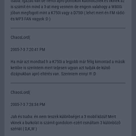
tsaba: Igazad van de néhol apró pontokon különböznek és vkinek az
is számít én mind a 3-at meg venném de engem valahogy a W800i
jóban megfogott mint a K750i vagy a D750i ( lehet mert én FM rádió
és MP3 FAN vagyok :D )
ChaosLord(
2005-7-3 7:20:41 PM
Ha már azt mondtad h a K750i a legjobb már félig kimontad a másik
kettõre is szerintem mert teljesen ugyan azt tudják de külsõ
dizájnukban apró eltérés van. Szerintem ennyi !!! :D
ChaosLord(
2005-7-3 7:28:34 PM
Jah és tsaba: én nem teszek különbséget a 3 mobil közül! Mert
vkinek a burkolat is számít gondolom ezért csináltam 3 különbözõ
szériát ( D,K,W )