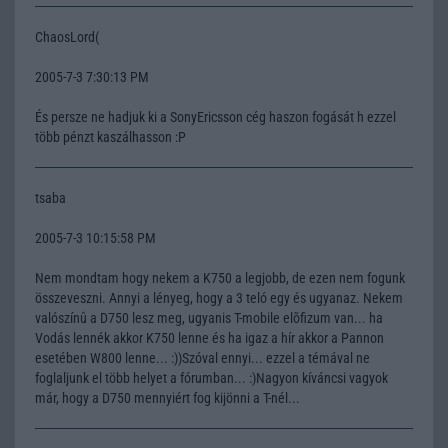
ChaosLord(
2005-7-3 7:30:13 PM
És persze ne hadjuk ki a SonyEricsson cég haszon fogását h ezzel
több pénzt kaszálhasson :P
tsaba
2005-7-3 10:15:58 PM
Nem mondtam hogy nekem a K750 a legjobb, de ezen nem fogunk
összeveszni. Annyi a lényeg, hogy a 3 teló egy és ugyanaz. Nekem
valószínû a D750 lesz meg, ugyanis T-mobile elõfizum van... ha
Vodás lennék akkor K750 lenne és ha igaz a hír akkor a Pannon
esetében W800 lenne... :))Szóval ennyi... ezzel a témával ne
foglaljunk el több helyet a fórumban... :)Nagyon kíváncsi vagyok
már, hogy a D750 mennyiért fog kijönni a T-nél...