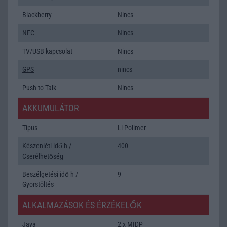
Blackberry
Nincs
NFC
Nincs
TV/USB kapcsolat
Nincs
GPS
nincs
Push to Talk
Nincs
AKKUMULÁTOR
Típus
Li-Polimer
Készenléti idő h /
400
Cserélhetőség
Beszélgetési idő h /
9
Gyorstöltés
ALKALMAZÁSOK ÉS ÉRZÉKELŐK
Java
2,x MIDP