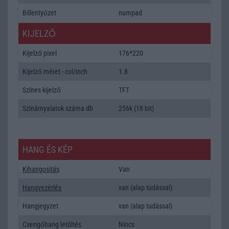
Billentyűzet
numpad
KIJELZŐ
Kijelző pixel
176*220
Kijelző méret - col/inch
1.8
Színes kijelző
TFT
Színárnyalatok száma db
256k (18 bit)
HANG ÉS KÉP
Kihangositás
Van
Hangvezérlés
van (alap tudással)
Hangjegyzet
van (alap tudással)
Csengőhang letöltés
Nincs