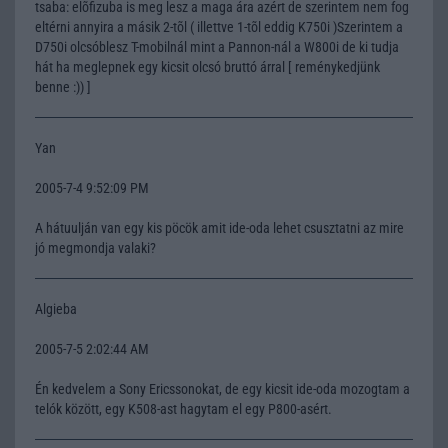
tsaba: elõfizuba is meg lesz a maga ára azért de szerintem nem fog
eltérni annyira a másik 2-tõl ( illettve 1-tõl eddig K750i )Szerintem a
D750i olcsóblesz T-mobilnál mint a Pannon-nál a W800i de ki tudja
hát ha meglepnek egy kicsit olcsó bruttó árral [ reménykedjünk
benne :)) ]
Yan
2005-7-4 9:52:09 PM
A hátuulján van egy kis pöcök amit ide-oda lehet csusztatni az mire
jó megmondja valaki?
Algieba
2005-7-5 2:02:44 AM
Én kedvelem a Sony Ericssonokat, de egy kicsit ide-oda mozogtam a
telók között, egy K508-ast hagytam el egy P800-asért.