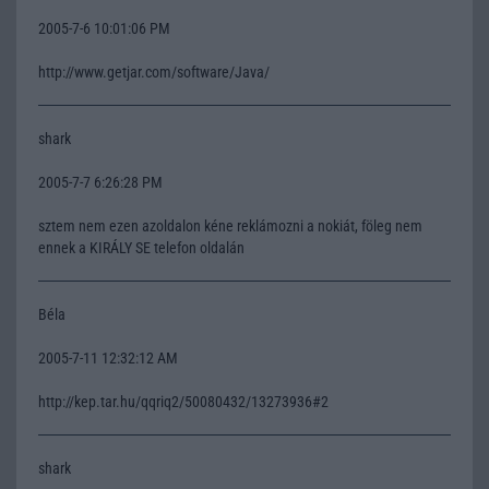
2005-7-6 10:01:06 PM
http://www.getjar.com/software/Java/
shark
2005-7-7 6:26:28 PM
sztem nem ezen azoldalon kéne reklámozni a nokiát, föleg nem
ennek a KIRÁLY SE telefon oldalán
Béla
2005-7-11 12:32:12 AM
http://kep.tar.hu/qqriq2/50080432/13273936#2
shark