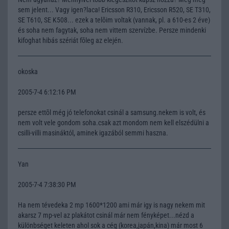
sem jelent... Vagy igen?laca! Ericsson R310, Ericsson R520, SE T310,
SE T610, SE K508... ezek a telõim voltak (vannak, pl. a 610-es 2 éve)
és soha nem fagytak, soha nem vittem szervízbe. Persze mindenki
kifoghat hibás szériát fõleg az elején.
okoska
2005-7-4 6:12:16 PM
persze ettõl még jó telefonokat csinál a samsung.nekem is volt, és
nem volt vele gondom soha.csak azt mondom nem kell elszédülni a
csilli-villi masináktól, aminek igazából semmi haszna.
Yan
2005-7-4 7:38:30 PM
Ha nem tévedeka 2 mp 1600*1200 ami már igy is nagy nekem mit
akarsz 7 mp-vel az plakátot csinál már nem fényképet...nézd a
különbséget keleten ahol sok a cég (korea,japán,kina) már most 6