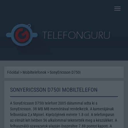
Toggle
naviga
Főoldal
>
Mobiltelefonok
>
SonyEricsson D750i
SONYERICSSON D750I MOBILTELEFON
A SonyEricsson D750i telefont 2005 dátummal adta ki a
SonyEricsson. 38 MB MB memóriával rendelkezik. A kamerájának
felbontása 2,x Mpixel. Kijelzőjének mérete 1.8 col. A telefongurun
az elmúlt két hétben 56 alkalommal tekintették meg a készüléket. A
felhasználói szavazatok alapján összesítve 7.69 pontot kapott. A