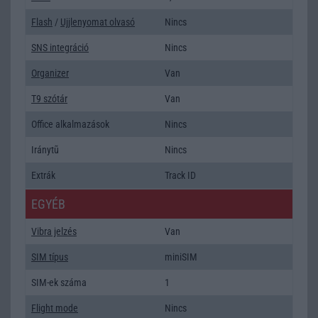
Flash
/
Ujjlenyomat olvasó
Nincs
SNS integráció
Nincs
Organizer
Van
T9 szótár
Van
Office alkalmazások
Nincs
Iránytũ
Nincs
Extrák
Track ID
EGYÉB
Vibra jelzés
Van
SIM típus
miniSIM
SIM-ek száma
1
Flight mode
Nincs