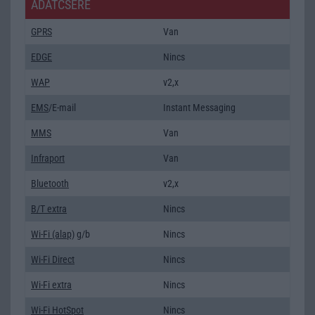
ADATCSERE
GPRS
Van
EDGE
Nincs
WAP
v2,x
EMS
/E-mail
Instant Messaging
MMS
Van
Infraport
Van
Bluetooth
v2,x
B/T extra
Nincs
Wi-Fi (alap)
g/b
Nincs
Wi-Fi Direct
Nincs
Wi-Fi extra
Nincs
Wi-Fi HotSpot
Nincs