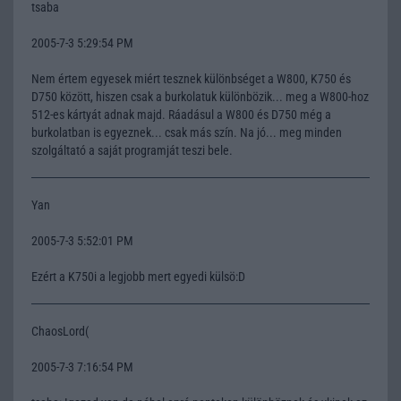
tsaba
2005-7-3 5:29:54 PM
Nem értem egyesek miért tesznek különbséget a W800, K750 és
D750 között, hiszen csak a burkolatuk különbözik... meg a W800-hoz
512-es kártyát adnak majd. Ráadásul a W800 és D750 még a
burkolatban is egyeznek... csak más szín. Na jó... meg minden
szolgáltató a saját programját teszi bele.
Yan
2005-7-3 5:52:01 PM
Ezért a K750i a legjobb mert egyedi külsö:D
ChaosLord(
2005-7-3 7:16:54 PM