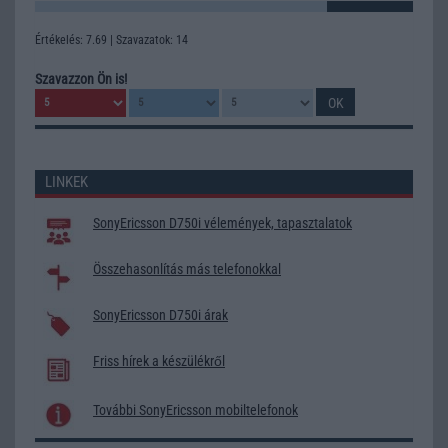
Értékelés: 7.69 | Szavazatok: 14
Szavazzon Ön is!
LINKEK
SonyEricsson D750i vélemények, tapasztalatok
Összehasonlítás más telefonokkal
SonyEricsson D750i árak
Friss hírek a készülékről
További SonyEricsson mobiltelefonok