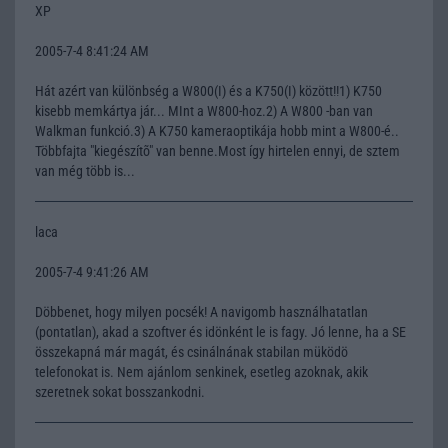
XP
2005-7-4 8:41:24 AM
Hát azért van különbség a W800(I) és a K750(I) között!!1) K750
kisebb memkártya jár... MInt a W800-hoz.2) A W800 -ban van
Walkman funkció.3) A K750 kameraoptikája hobb mint a W800-é..
Többfajta "kiegészítõ" van benne.Most így hirtelen ennyi, de sztem
van még több is...
laca
2005-7-4 9:41:26 AM
Döbbenet, hogy milyen pocsék! A navigomb használhatatlan
(pontatlan), akad a szoftver és idönként le is fagy. Jó lenne, ha a SE
összekapná már magát, és csinálnának stabilan müködö
telefonokat is. Nem ajánlom senkinek, esetleg azoknak, akik
szeretnek sokat bosszankodni.