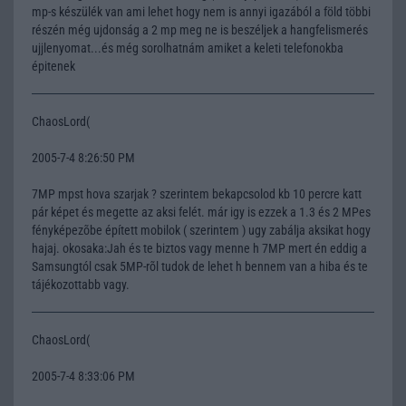
mp-s készülék van ami lehet hogy nem is annyi igazából a föld többi
részén még ujdonság a 2 mp meg ne is beszéljek a hangfelismerés
ujjlenyomat...és még sorolhatnám amiket a keleti telefonokba
épitenek
ChaosLord(
2005-7-4 8:26:50 PM
7MP mpst hova szarjak ? szerintem bekapcsolod kb 10 percre katt
pár képet és megette az aksi felét. már igy is ezzek a 1.3 és 2 MPes
fényképezõbe épített mobilok ( szerintem ) ugy zabálja aksikat hogy
hajaj. okosaka:Jah és te biztos vagy menne h 7MP mert én eddig a
Samsungtól csak 5MP-rõl tudok de lehet h bennem van a hiba és te
tájékozottabb vagy.
ChaosLord(
2005-7-4 8:33:06 PM