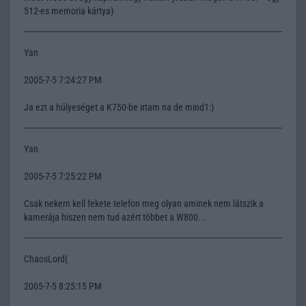
512-es memoria kártya)
Yan
2005-7-5 7:24:27 PM
Ja ezt a hülyeséget a K750-be irtam na de mind1:)
Yan
2005-7-5 7:25:22 PM
Csak nekem kell fekete telefon meg olyan aminek nem látszik a
kamerája hiszen nem tud azért többet a W800...
ChaosLord(
2005-7-5 8:25:15 PM