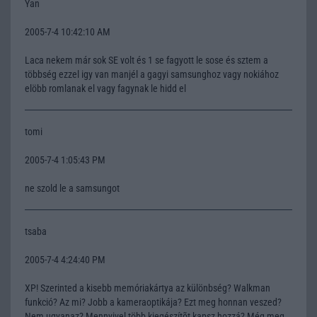
Yan
2005-7-4 10:42:10 AM
Laca nekem már sok SE volt és 1 se fagyott le sose és sztem a
többség ezzel igy van manjél a gagyi samsunghoz vagy nokiához
elöbb romlanak el vagy fagynak le hidd el
tomi
2005-7-4 1:05:43 PM
ne szold le a samsungot
tsaba
2005-7-4 4:24:40 PM
XP! Szerinted a kisebb memóriakártya az különbség? Walkman
funkció? Az mi? Jobb a kameraoptikája? Ezt meg honnan veszed?
Nem ugyanaz? Mennyivel több kiegészítõt kapsz hozzá? Még meg