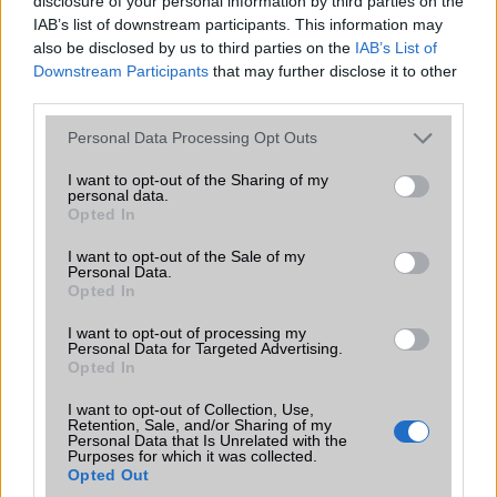
disclosure of your personal information by third parties on the
2005-7-2 11:23:42 AM
IAB’s list of downstream participants. This information may
also be disclosed by us to third parties on the
IAB’s List of
Fülesmackó: A proféta beszéljen belõled jo lene ha a W800i
Downstream Participants
that may further disclose it to other
pannonos lenne de lehet h várok addig míg függetlenül meg lesz :)
third parties.
Please note that this website/app uses one or more Google
Personal Data Processing Opt Outs
ChaosLord(
services and may gather and store information including but
not limited to your visit or usage behaviour. You may click to
I want to opt-out of the Sharing of my
2005-7-2 11:31:33 AM
personal data.
grant or deny consent to Google and its third-party tags to
Opted In
use your data for below specified purposes in below Google
Jó dobás volt a SonyEricsson-tól szerintem, mert 3 különbözõ
consent section.
dizájnú mobil mondjuk h majdnem ugyanazzal a tudással és így az
I want to opt-out of the Sale of my
Personal Data.
ember kiválaszthatja az ízlésének a megfelelõt. Én személy szerint
Opted In
W800i-t választanám mert nagyon mp3 és FM rádió "örült" vagyok :))
I want to opt-out of processing my
Personal Data for Targeted Advertising.
tsaba
Opted In
I want to opt-out of Collection, Use,
2005-7-2 12:50:39 PM
Retention, Sale, and/or Sharing of my
Personal Data that Is Unrelated with the
már csak az a kérdés hogy mikor kaphatjuk meg és mennyiért.
Purposes for which it was collected.
Opted Out