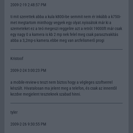
2009-2-19 2:48:57 PM
ti mit szerettek abba a kula k800i-be semmit nem ér inkább a k750i-
met megtartom minthogy vegyek egy olyat.nyissátok már ki a
szemeteket ez a teó megeszi reggelire azt a retrót 19000ft már csak
egy nagy 0 a kamera is kb 2 mp nek felel meg csak parasztvakítás
abba a 3,2mp-s kamera.ebbe meg van arcfelismerõ progi
Kristoof
2009-2-24 3:00:23 PM
a mobile-review-s teszt nem biztos hogy a végleges szoftverrel
készült. Hivatalosan ma jelent meg a telefon, és csak az innentõl
kezdve megjelent teszteknek szabad hinni.
tyler
2009-2-26 9:30:55 PM