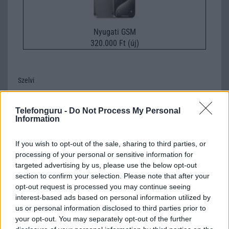
Nyugati GSM
320.000 Ft (új)
Szelvi
2008-12-11 4:01:37 PM
Telefonguru -
Do Not Process My Personal
Information
Igen! teljesült a váágyam! elértem azt h az 1. vok :) 1 ébként rohadt
jó telonak tűnik:)
If you wish to opt-out of the sale, sharing to third parties, or
processing of your personal or sensitive information for
Leee
targeted advertising by us, please use the below opt-out
section to confirm your selection. Please note that after your
2008-12-11 11:51:41 PM
opt-out request is processed you may continue seeing
interest-based ads based on personal information utilized by
Ez egy k800-as színvonal, mert én nem látok semmit amivel többet
us or personal information disclosed to third parties prior to
tudna. Persze majd kijön drágán, és a birkák megveszik, ahelyett
your opt-out. You may separately opt-out of the further
hogy fillérekért k800-ast vennének.