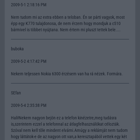
2009-5-1 2:18:16 PM
Nem tudom mi az extra ebben a teloban. Én se párti vagyok, most
épp egy K770 tulajdonosa, de nem érzem hogy mondjuk a c510
bármivel is többet nyújtana. Nem értem mi pluszt tettek bele....
buboka
2009-5-2 4:17:42 PM
Nekem teljessen Nokia 6300 érzésem van ha rá nézek. Formára.
SEfan
2009-5-4 2:35:38 PM
Hali!Nekem nagyon bejön ez a telefon kinézetre,meg tudásra
is,szerintem ezzel a telefonnal az átlagfelhasználókat célozták.
Szóval nem kell tõle mindent elvárni.Amúgy a reklámját nem tudom
hogy láttátok-e de az nagyon ott van,a keresztapából vettek egy két