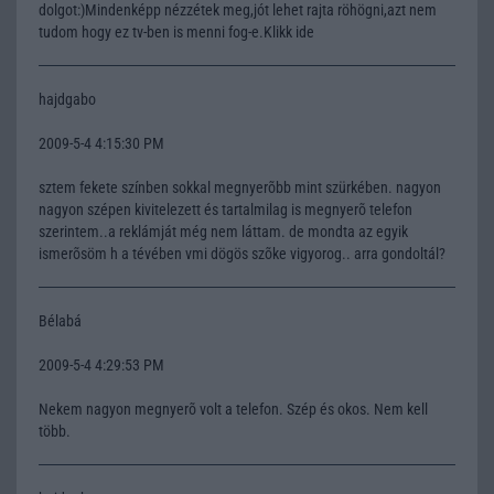
dolgot:)Mindenképp nézzétek meg,jót lehet rajta röhögni,azt nem
tudom hogy ez tv-ben is menni fog-e.Klikk ide
hajdgabo
2009-5-4 4:15:30 PM
sztem fekete színben sokkal megnyerõbb mint szürkében. nagyon
nagyon szépen kivitelezett és tartalmilag is megnyerõ telefon
szerintem..a reklámját még nem láttam. de mondta az egyik
ismerõsöm h a tévében vmi dögös szõke vigyorog.. arra gondoltál?
Bélabá
2009-5-4 4:29:53 PM
Nekem nagyon megnyerõ volt a telefon. Szép és okos. Nem kell
több.