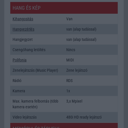
HANG ÉS KÉP
Kihangositás
Van
Hangvezérlés
van (alap tudással)
Hangjegyzet
van (alap tudással)
Csengőhang letöltés
Nincs
Polifonia
MIDI
Zenelejátszás (Music Player)
Zene lejátszó
Rádió
RDS
Kamera
1x
Max. kamera felbontás (több
3,x Mpixel
kamera esetén)
Video lejátszás
480i HD ready lejátszó