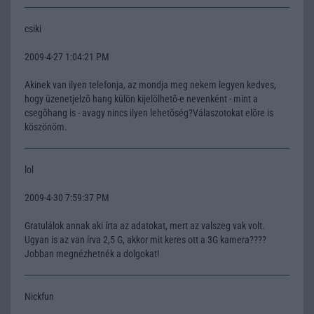
csiki
2009-4-27 1:04:21 PM
Akinek van ilyen telefonja, az mondja meg nekem legyen kedves,
hogy üzenetjelzõ hang külön kijelölhetõ-e nevenként - mint a
csegõhang is - avagy nincs ilyen lehetõség?Válaszotokat elõre is
köszönöm.
lol
2009-4-30 7:59:37 PM
Gratulálok annak aki írta az adatokat, mert az valszeg vak volt.
Ugyan is az van írva 2,5 G, akkor mit keres ott a 3G kamera????
Jobban megnézhetnék a dolgokat!
Nickfun