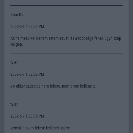
Bom Kar
2009-5-6 4:32:22 PM
Az ne mszürke, hanem sztem ezüst, és a többsége fehér, úgyh szép
kis gép.
tyler
2009-5-7 1:02:52 PM
ok! akkor ezüst! de nem fekete, nem olyan kellene :(
tyler
2009-5-7 1:03:35 PM
szóval, nekem fekete kellene! :)sorry