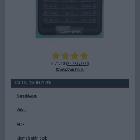
8.71/10 (
22 szavazat
)
Szavazzon Ön is!
TARTALOMJEGYZÉK
Specifikáció
Video
Árak
Kiemelt ajánlatok