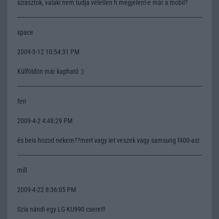
sziasztok, valaki nem tudja véletlen h megjelent-e már a mobil?
space
2009-3-12 10:54:31 PM
Külföldön már kapható :)
feri
2009-4-2 4:48:29 PM
és beis hozod nekem??mert vagy iet veszek vagy samsung f400-ast
mill
2009-4-22 8:36:05 PM
Szia nándi egy LG KU990 csere!!!