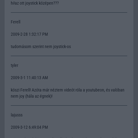
hi!az ott joystick középen???
Ferell
2009-2-28 1:32:17 PM
tudomásom szerint nem joystick-os
tyler
2009-3-1 11:40:13 AM
köszi Ferell! Azóta már néztem videót róla a youtubeon, és valóban
nem joy (hála az égnek)!
lajusss
2009-3-12 6:49:04 PM