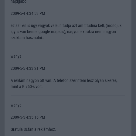
hajdgabo
2009-5-4 4:34:53 PM
ez az!! én is úgy vagyok vele, h tudja azt amit tudnia kell, (mondjuk
így is van benne google maps is), nagyon extrákra nem nagyon
szoktam használni..
wanya
2009-5-5 4:33:21 PM
A reklám nagyon ott van. A telefon szerintem lesz olyan sikeres,
mint a K 750-s volt.
wanya
2009-5-5 4:35:16 PM
Gratula SEfan a reklámhoz.