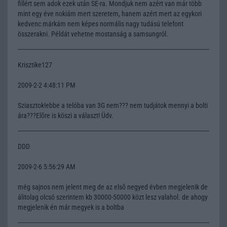
fillért sem adok ezek után SE-ra. Mondjuk nem azért van már több
mint egy éve nokiám mert szeretem, hanem azért mert az egykori
kedvenc márkám nem képes normális nagy tudású telefont
összerakni. Példát vehetne mostanság a samsungról.
Krisztike127
2009-2-2 4:48:11 PM
Sziasztok!ebbe a telóba van 3G nem??? nem tudjátok mennyi a bolti
ára???Elõre is köszi a választ! Üdv.
DDD
2009-2-6 5:56:29 AM
még sajnos nem jelent meg de az elsõ negyed évben megjelenik de
álitolag olcsó szerintem kb 30000-50000 közt lesz valahol. de ahogy
megjelenik én már megyek is a boltba