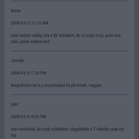
kovax
2009-5-6 11:11:52 AM
nem voltam eddig oda a SE telcsikért, de ez szép és jó, pont arra
való, amire nekem kell
Jencike
2009-5-6 3:17:26 PM
Megnéztem én is a tesztfotókat és jók lettek. nagyon.
tyler
2009-5-6 3:19:02 PM
van t-mobilnál, de csak szürkében :(legalábbis a T oldalán csak azt
írja