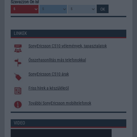
Szavazzon Ön is!
LINKEK
SonyEricsson C510 vélemények, tapasztalatok
Összehasonlítás más telefonokkal
SonyEricsson C510 árak
Friss hírek a készülékről
További SonyEricsson mobiltelefonok
VIDEO