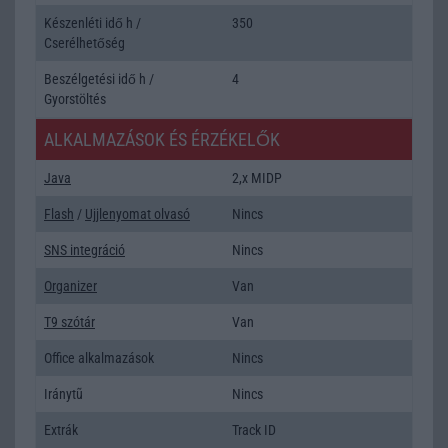
Készenléti idő h /
350
Cserélhetőség
Beszélgetési idő h /
4
Gyorstöltés
ALKALMAZÁSOK ÉS ÉRZÉKELŐK
Java
2,x MIDP
Flash
/
Ujjlenyomat olvasó
Nincs
SNS integráció
Nincs
Organizer
Van
T9 szótár
Van
Office alkalmazások
Nincs
Iránytũ
Nincs
Extrák
Track ID