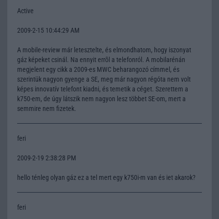
Active
2009-2-15 10:44:29 AM
A mobile-review már letesztelte, és elmondhatom, hogy iszonyat
gáz képeket csinál. Na ennyit errõl a telefonról. A mobilarénán
megjelent egy cikk a 2009-es MWC beharangozó címmel, és
szerintük nagyon gyenge a SE, meg már nagyon régóta nem volt
képes innovatív telefont kiadni, és temetik a céget. Szerettem a
k750-em, de úgy látszik nem nagyon lesz többet SE-om, mert a
semmire nem fizetek.
feri
2009-2-19 2:38:28 PM
hello ténleg olyan gáz ez a tel mert egy k750i-m van és iet akarok?
feri