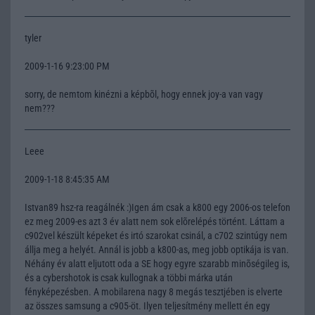
tyler
2009-1-16 9:23:00 PM
sorry, de nemtom kinézni a képbõl, hogy ennek joy-a van vagy
nem???
Leee
2009-1-18 8:45:35 AM
Istvan89 hsz-ra reagálnék :)Igen ám csak a k800 egy 2006-os telefon
ez meg 2009-es azt 3 év alatt nem sok elõrelépés történt. Láttam a
c902vel készült képeket és irtó szarokat csinál, a c702 szintúgy nem
állja meg a helyét. Annál is jobb a k800-as, meg jobb optikája is van.
Néhány év alatt eljutott oda a SE hogy egyre szarabb minõségileg is,
és a cybershotok is csak kullognak a többi márka után
fényképezésben. A mobilarena nagy 8 megás tesztjében is elverte
az összes samsung a c905-öt. Ilyen teljesítmény mellett én egy