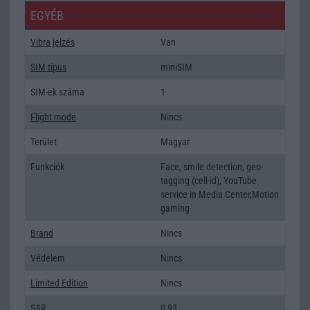
EGYÉB
Vibra jelzés
Van
SIM típus
miniSIM
SIM-ek száma
1
Flight mode
Nincs
Terület
Magyar
Funkciók
Face, smile detection, geo-
tagging (cell-id), YouTube
service in Media Center,Motion
gaming
Brand
Nincs
Védelem
Nincs
Limited Edition
Nincs
SAR
0,93