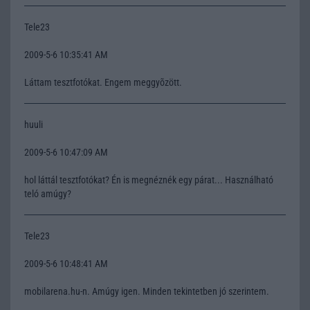
Tele23
2009-5-6 10:35:41 AM
Láttam tesztfotókat. Engem meggyõzött.
huuli
2009-5-6 10:47:09 AM
hol láttál tesztfotókat? Én is megnéznék egy párat... Használható
teló amúgy?
Tele23
2009-5-6 10:48:41 AM
mobilarena.hu-n. Amúgy igen. Minden tekintetben jó szerintem.