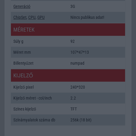
Generáció
3G
ChipSet
,
CPU
,
GPU
Nincs publikus adat!
MÉRETEK
Súly g
92
Méret mm
107*47*13
Billentyűzet
numpad
KIJELZŐ
Kijelző pixel
240*320
Kijelző méret - col/inch
2.2
Színes kijelző
TFT
Színárnyalatok száma db
256k (18 bit)