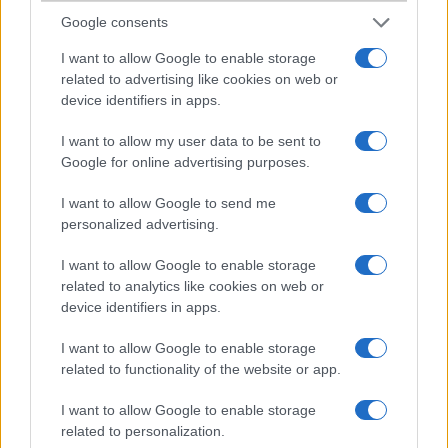
megapixel???amúgy én megelégednék egy olyan telefonnal amibe
Google consents
van 2megapixel meg wifi azt jóvan:D szerintem az infra a mai
világban már egy elfeledett dolog, ez egy belépõ volt h azért mégis
I want to allow Google to enable storage
legyen valami de bluetooth-t már egy raknak egy 15000 forintos
related to advertising like cookies on web or
mobilba is.szerintem az a telefon még egy olyan a sok közül ami
device identifiers in apps.
már 1x megjelent csak kiadják máskülsõvel, de szerintem ebben a
telefonban van valami amit mi még nem is tudunk:)
I want to allow my user data to be sent to
Google for online advertising purposes.
Cosmo
I want to allow Google to send me
personalized advertising.
2008-12-17 12:18:56 PM
I want to allow Google to enable storage
Tényleg nem értem mit fikáztok, végre nincs joy, mint az általatok
annyira istenített k800-ban. És biztosan sokkal jobb minõségû a
related to analytics like cookies on web or
kijelzõje, ami 2.2"
device identifiers in apps.
I want to allow Google to enable storage
roteir
related to functionality of the website or app.
2008-12-25 11:30:11 PM
I want to allow Google to enable storage
related to personalization.
kis kulombseg..3G nincs ebben, a kijelzoje meg nem jobb a K800-