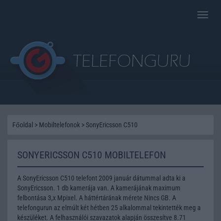
Toggle
naviga
Főoldal
>
Mobiltelefonok
>
SonyEricsson C510
SONYERICSSON C510 MOBILTELEFON
A SonyEricsson C510 telefont 2009 január dátummal adta ki a
SonyEricsson. 1 db kamerája van. A kamerájának maximum
felbontása 3,x Mpixel. A háttértárának mérete Nincs GB. A
telefongurun az elmúlt két hétben 25 alkalommal tekintették meg a
készüléket. A felhasználói szavazatok alapján összesítve 8.71