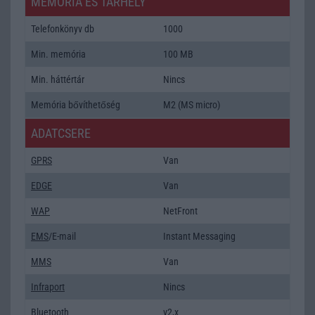
MEMÓRIA ÉS TÁRHELY
Telefonkönyv db
1000
Min. memória
100 MB
Min. háttértár
Nincs
Memória bővíthetőség
M2 (MS micro)
ADATCSERE
GPRS
Van
EDGE
Van
WAP
NetFront
EMS
/E-mail
Instant Messaging
MMS
Van
Infraport
Nincs
Bluetooth
v2,x