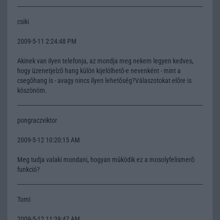
csiki
2009-5-11 2:24:48 PM
Akinek van ilyen telefonja, az mondja meg nekem legyen kedves,
hogy üzenetjelzõ hang külön kijelölhetõ-e nevenként - mint a
csegõhang is - avagy nincs ilyen lehetõség?Válaszotokat elõre is
köszönöm.
pongraczviktor
2009-5-12 10:20:15 AM
Meg tudja valaki mondani, hogyan mûködik ez a mosolyfelismerõ
funkció?
Tomi
2009-5-12 11:29:47 AM