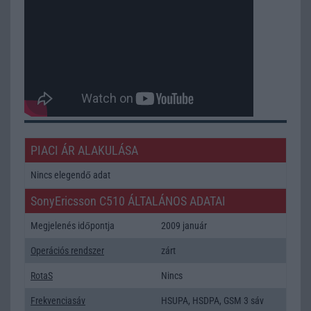
PIACI ÁR ALAKULÁSA
Nincs elegendő adat
SonyEricsson C510 ÁLTALÁNOS ADATAI
Megjelenés időpontja
2009 január
Operációs rendszer
zárt
RotaS
Nincs
Frekvenciasáv
HSUPA, HSDPA, GSM 3 sáv