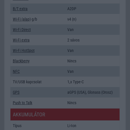
B/T extra
A2DP
Wi-Fi (alap)
g/b
v4 (n)
Wi-Fi Direct
Van
Wi-Fi extra
2 sávos
Wi-Fi HotSpot
Van
Blackberry
Nincs
NFC
Van
TV/USB kapcsolat
1,x Type-C
GPS
aGPS (USA), Glonass (Orosz)
Push to Talk
Nincs
AKKUMULÁTOR
Típus
Li-Ion