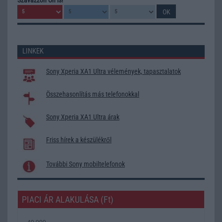
LINKEK
Sony Xperia XA1 Ultra vélemények, tapasztalatok
Összehasonlítás más telefonokkal
Sony Xperia XA1 Ultra árak
Friss hírek a készülékről
További Sony mobiltelefonok
PIACI ÁR ALAKULÁSA (Ft)