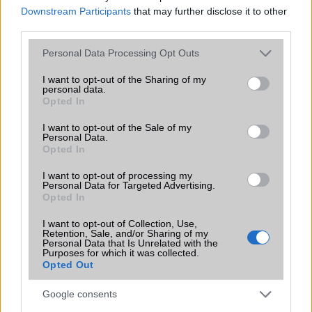
Downstream Participants
that may further disclose it to other
third parties.
EGYÉB
Please note that this website/app uses one or more Google
Personal Data Processing Opt Outs
Vibra jelzés
Van
services and may gather and store information including but
not limited to your visit or usage behaviour. You may click to
I want to opt-out of the Sharing of my
SIM típus
nanoSIM
personal data.
grant or deny consent to Google and its third-party tags to
Opted In
SIM-ek száma
2
use your data for below specified purposes in below Google
consent section.
I want to opt-out of the Sale of my
Flight mode
Van
Personal Data.
Opted In
Terület
Magyar
I want to opt-out of processing my
Funkciók
Photo/video editor
Personal Data for Targeted Advertising.
Opted In
Brand
Ultra - a legteljesebb
felszereltségû és
I want to opt-out of Collection, Use,
Retention, Sale, and/or Sharing of my
funkcionalitású változat!
Personal Data that Is Unrelated with the
Purposes for which it was collected.
Védelem
Nincs
Opted Out
Limited Edition
Nincs
Google consents
SAR
1,30