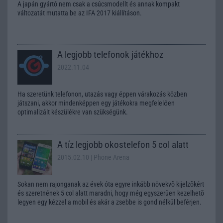
A japán gyártó nem csak a csúcsmodellt és annak kompakt
változatát mutatta be az IFA 2017 kiállításon.
A legjobb telefonok játékhoz
2022.11.04
Ha szeretünk telefonon, utazás vagy éppen várakozás közben
játszani, akkor mindenképpen egy játékokra megfelelően
optimalizált készülékre van szükségünk.
A tíz legjobb okostelefon 5 col alatt
2015.02.10
| Phone Arena
Sokan nem rajonganak az évek óta egyre inkább növekvõ kijelzõkért
és szeretnének 5 col alatt maradni, hogy még egyszerûen kezelhetõ
legyen egy kézzel a mobil és akár a zsebbe is gond nélkül beférjen.