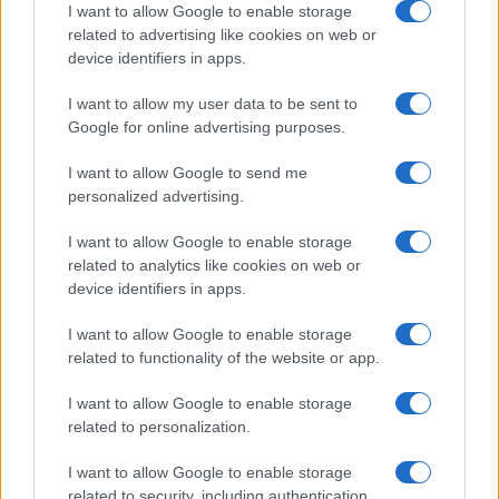
I want to allow Google to enable storage
N/A = Nincs adat. Legutóbbi frissítés: 2026-07-13 19:00:00
related to advertising like cookies on web or
device identifiers in apps.
I want to allow my user data to be sent to
Google for online advertising purposes.
I want to allow Google to send me
personalized advertising.
Új és Használt GSM kiemelt ajánlatok
I want to allow Google to enable storage
Apple iPhone Air
related to analytics like cookies on web or
device identifiers in apps.
I want to allow Google to enable storage
related to functionality of the website or app.
I want to allow Google to enable storage
related to personalization.
Euro Gsm
I want to allow Google to enable storage
related to security, including authentication
312.000 Ft (új)