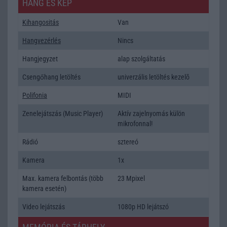
HANG ÉS KÉP
Kihangositás
Van
Hangvezérlés
Nincs
Hangjegyzet
alap szolgáltatás
Csengőhang letöltés
univerzális letöltés kezelõ
Polifonia
MIDI
Zenelejátszás (Music Player)
Aktív zajelnyomás külön
mikrofonnal!
Rádió
sztereó
Kamera
1x
Max. kamera felbontás (több
23 Mpixel
kamera esetén)
Video lejátszás
1080p HD lejátszó