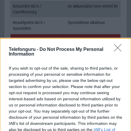
Készenléti idő h /
Az akkumulátor nem vehetõ ki!
Cserélhetőség
Beszélgetési idő h /
Gyorstöltésre alkalmas
Gyorstöltés
ALKALMAZÁSOK ÉS ÉRZÉKELŐK
Telefonguru -
Do Not Process My Personal
Java
Nincs
Information
Flash
/
Ujjlenyomat olvasó
Nincs
If you wish to opt-out of the sale, sharing to third parties, or
SNS integráció
alap szolgáltatás
processing of your personal or sensitive information for
targeted advertising by us, please use the below opt-out
Organizer
alap szolgáltatás
section to confirm your selection. Please note that after your
opt-out request is processed you may continue seeing
T9 szótár
alkalmazás független szótár
interest-based ads based on personal information utilized by
Office alkalmazások
DV = Document viewer (Word,
us or personal information disclosed to third parties prior to
Excel, PowerPoint, PDF)
your opt-out. You may separately opt-out of the further
disclosure of your personal information by third parties on the
Iránytũ
ecompass
IAB’s list of downstream participants. This information may
also be disclosed by us to third parties on the
IAB’s List of
Extrák
Nincs