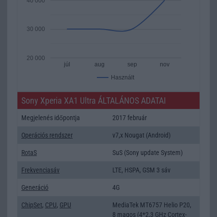
40 000
30 000
20 000
júl
aug
sep
nov
Használt
Sony Xperia XA1 Ultra ÁLTALÁNOS ADATAI
Megjelenés időpontja
2017 február
Operációs rendszer
v7,x Nougat (Android)
RotaS
SuS (Sony update System)
Frekvenciasáv
LTE, HSPA, GSM 3 sáv
Generáció
4G
ChipSet
,
CPU
,
GPU
MediaTek MT6757 Helio P20,
8 magos (4*2,3 GHz Cortex-