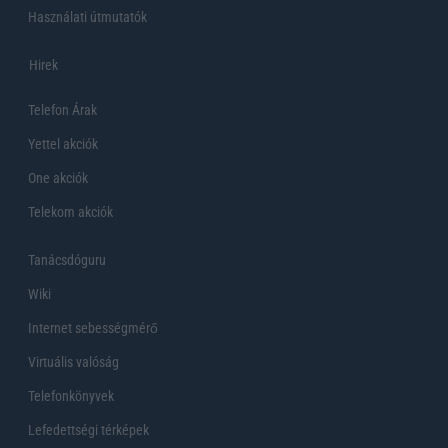
Használati útmutatók
Hirek
Telefon Árak
Yettel akciók
One akciók
Telekom akciók
Tanácsdóguru
Wiki
Internet sebességmérő
Virtuális valóság
Telefonkönyvek
Lefedettségi térképek