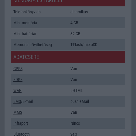
MEMÓRIA ÉS TÁRHELY
Telefonkönyv db
dinamikus
Min. memória
4 GB
Min. háttértár
32 GB
Memória bővíthetőség
T-Flash/microSD
ADATCSERE
GPRS
Van
EDGE
Van
WAP
5HTML
EMS
/E-mail
push eMail
MMS
Van
Infraport
Nincs
Bluetooth
v4,x