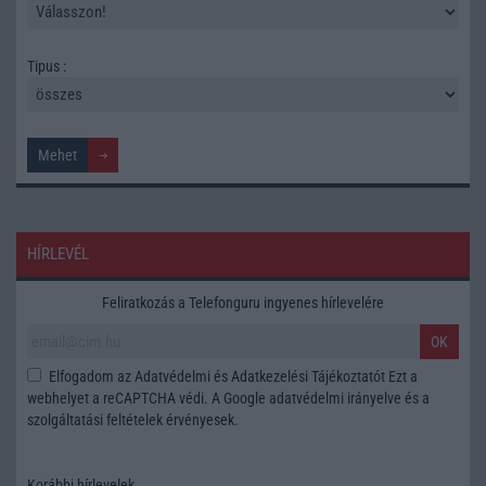
Tipus :
HÍRLEVÉL
Feliratkozás a Telefonguru ingyenes hírlevelére
OK
Elfogadom az
Adatvédelmi és Adatkezelési Tájékoztatót
Ezt a
webhelyet a reCAPTCHA védi. A Google
adatvédelmi irányelve
és a
szolgáltatási feltételek
érvényesek.
Korábbi hírlevelek