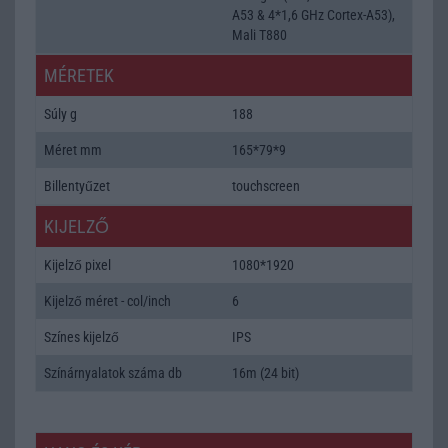
A53 & 4*1,6 GHz Cortex-A53),
Mali T880
MÉRETEK
Súly g
188
Méret mm
165*79*9
Billentyűzet
touchscreen
KIJELZŐ
Kijelző pixel
1080*1920
Kijelző méret - col/inch
6
Színes kijelző
IPS
Színárnyalatok száma db
16m (24 bit)