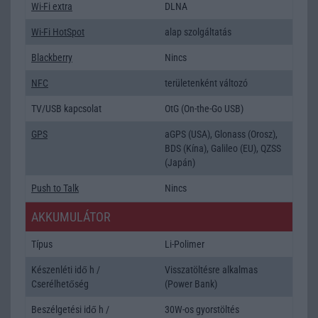
Wi-Fi extra
DLNA
Wi-Fi HotSpot
alap szolgáltatás
Blackberry
Nincs
NFC
területenként változó
TV/USB kapcsolat
OtG (On-the-Go USB)
GPS
aGPS (USA), Glonass (Orosz),
BDS (Kína), Galileo (EU), QZSS
(Japán)
Push to Talk
Nincs
AKKUMULÁTOR
Típus
Li-Polimer
Készenléti idő h /
Visszatöltésre alkalmas
Cserélhetőség
(Power Bank)
Beszélgetési idő h /
30W-os gyorstöltés