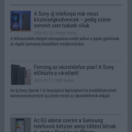
A Sony új telefonjai már most
közönségkedvencek – pedig szinte
semmit sem tudunk róluk
2026.02.13
| Phone Arena
A felhasználók elsöprő támogatása esélyt adhat a japán gyártónak
az Apple-Samsung duopólium megbontására.
Forrong az okostelefon piac! A Sony
előhúzta a váratlant!
2024.05.17
| GSM Aréna
Az új Sony Xperia 1 VI lenyűgöző kijelzőjével és továbbfejlesztett
kamerarendszerével új szintre emeli az okostelefonok világát.
Az EU adatai szerint a Samsung
telefonok kétszer annyi töltést bírnak