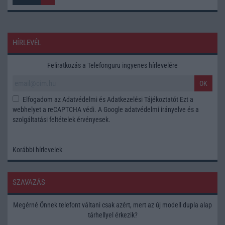
HÍRLEVÉL
Feliratkozás a Telefonguru ingyenes hírlevelére
OK
Elfogadom az
Adatvédelmi és Adatkezelési Tájékoztatót
Ezt a
webhelyet a reCAPTCHA védi. A Google
adatvédelmi irányelve
és a
szolgáltatási feltételek
érvényesek.
Korábbi hírlevelek
SZAVAZÁS
Megérné Önnek telefont váltani csak azért, mert az új modell dupla alap
tárhellyel érkezik?