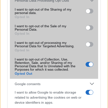
Personal Data Processing Opt Outs
SIM típus
eSIM
services and may gather and store information including but
not limited to your visit or usage behaviour. You may click to
I want to opt-out of the Sharing of my
SIM-ek száma
2
personal data.
grant or deny consent to Google and its third-party tags to
Opted In
Flight mode
Van
use your data for below specified purposes in below Google
consent section.
I want to opt-out of the Sale of my
Terület
Globális
Personal Data.
Opted In
Funkciók
Nincs
I want to opt-out of processing my
Brand
Nincs
Personal Data for Targeted Advertising.
Opted In
Védelem
IP68
I want to opt-out of Collection, Use,
Limited Edition
Nincs
Retention, Sale, and/or Sharing of my
Personal Data that Is Unrelated with the
Purposes for which it was collected.
SAR
1,40
Opted Out
N/A = Nincs adat. Legutóbbi frissítés: 2026-07-13 19:00:00
Google consents
I want to allow Google to enable storage
related to advertising like cookies on web or
device identifiers in apps.