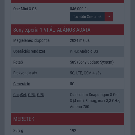
One Mini 3 GB
546 000 Ft
Sony Xperia 1 VI ÁLTALÁNOS ADATAI
Megjelenés időpontja
2024 május
Operációs rendszer
v14,x Android OS
RotaS
SuS (Sony update System)
Frekvenciasáv
5G, LTE, GSM 4 sáv
Generáció
5G
ChipSet
,
CPU
,
GPU
Qualcomm Snapdragon 8 Gen
3 (4 nm), 8 mag, max 3,3 GHz,
Adreno 750
MÉRETEK
Súly g
192