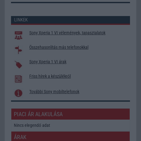
LINKEK
Sony Xperia 1 VI vélemények, tapasztalatok
Összehasonlítás más telefonokkal
Sony Xperia 1 VI árak
Friss hírek a készülékről
További Sony mobiltelefonok
PIACI ÁR ALAKULÁSA
Nincs elegendő adat
ÁRAK