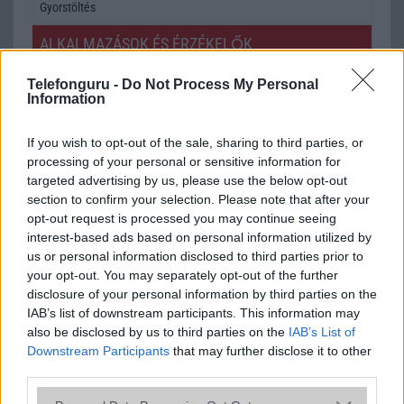
Gyorstöltés
ALKALMAZÁSOK ÉS ÉRZÉKELŐK
Java
Nincs
Telefonguru -
Do Not Process My Personal
Information
Flash
/
Ujjlenyomat olvasó
Fingerprint sensor
If you wish to opt-out of the sale, sharing to third parties, or
SNS integráció
alap szolgáltatás
processing of your personal or sensitive information for
Organizer
alap szolgáltatás
targeted advertising by us, please use the below opt-out
section to confirm your selection. Please note that after your
T9 szótár
alkalmazás független szótár
opt-out request is processed you may continue seeing
interest-based ads based on personal information utilized by
Office alkalmazások
alap szolgáltatás
us or personal information disclosed to third parties prior to
Iránytũ
ecompass
your opt-out. You may separately opt-out of the further
disclosure of your personal information by third parties on the
Extrák
24-bit/192kHz audio
IAB’s list of downstream participants. This information may
also be disclosed by us to third parties on the
IAB’s List of
EGYÉB
Downstream Participants
that may further disclose it to other
third parties.
Vibra jelzés
alap szolgáltatás
Please note that this website/app uses one or more Google