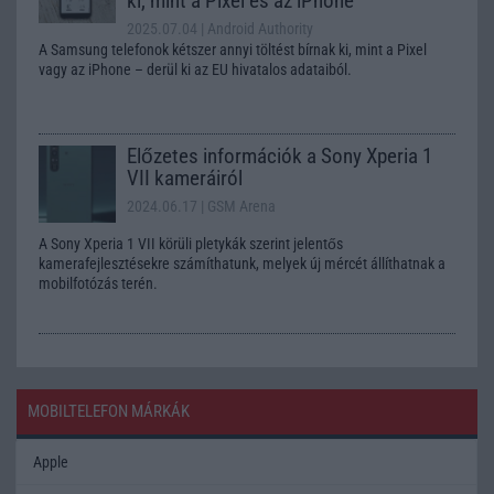
ki, mint a Pixel és az iPhone
2025.07.04
| Android Authority
A Samsung telefonok kétszer annyi töltést bírnak ki, mint a Pixel
vagy az iPhone – derül ki az EU hivatalos adataiból.
Előzetes információk a Sony Xperia 1
VII kameráiról
2024.06.17
| GSM Arena
A Sony Xperia 1 VII körüli pletykák szerint jelentős
kamerafejlesztésekre számíthatunk, melyek új mércét állíthatnak a
mobilfotózás terén.
MOBILTELEFON MÁRKÁK
Apple