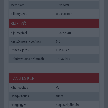
Méret mm
162*74*9
Billentyűzet
touchscreen
KIJELZŐ
Kijelző pixel
1080*2340
Kijelző méret - col/inch
6.5
Színes kijelző
LTPO Oled
Színárnyalatok száma db
1B (32 bit)
HANG ÉS KÉP
Kihangositás
Van
Hangvezérlés
Nincs
Hangjegyzet
alap szolgáltatás