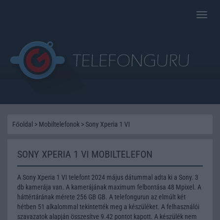
Toggle
naviga
Főoldal
>
Mobiltelefonok
>
Sony Xperia 1 VI
SONY XPERIA 1 VI MOBILTELEFON
A Sony Xperia 1 VI telefont 2024 május dátummal adta ki a Sony. 3
db kamerája van. A kamerájának maximum felbontása 48 Mpixel. A
háttértárának mérete 256 GB GB. A telefongurun az elmúlt két
hétben 51 alkalommal tekintették meg a készüléket. A felhasználói
szavazatok alapján összesítve 9.42 pontot kapott. A készülék nem