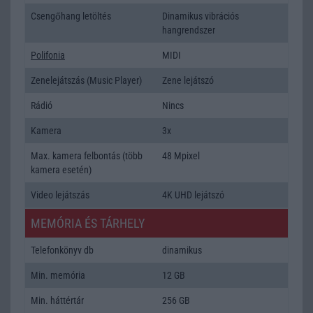
Csengőhang letöltés
Dinamikus vibrációs
hangrendszer
Polifonia
MIDI
Zenelejátszás (Music Player)
Zene lejátszó
Rádió
Nincs
Kamera
3x
Max. kamera felbontás (több
48 Mpixel
kamera esetén)
Video lejátszás
4K UHD lejátszó
MEMÓRIA ÉS TÁRHELY
Telefonkönyv db
dinamikus
Min. memória
12 GB
Min. háttértár
256 GB