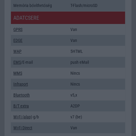
Memória bővíthetőség
T-Flash/microSD
ADATCSERE
GPRS
Van
EDGE
Van
WAP
5HTML
EMS
/E-mail
push eMail
MMS
Nincs
Infraport
Nincs
Bluetooth
v5,x
B/T extra
A2DP
Wi-Fi (alap)
g/b
v7 (be)
Wi-Fi Direct
Van