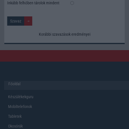
Inkább felhőben tárolok mindent
Korábbi szavazások eredményei
Főoldal
Készülékekguru
Mobiltelefonok
Tabletek
Okosórák