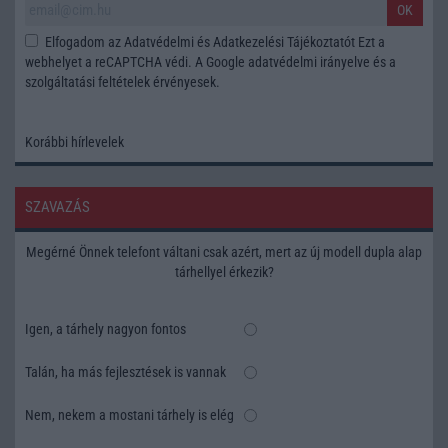
OK
Elfogadom az
Adatvédelmi és Adatkezelési Tájékoztatót
Ezt a
webhelyet a reCAPTCHA védi. A Google
adatvédelmi irányelve
és a
szolgáltatási feltételek
érvényesek.
Korábbi hírlevelek
SZAVAZÁS
Megérné Önnek telefont váltani csak azért, mert az új modell dupla alap
tárhellyel érkezik?
Igen, a tárhely nagyon fontos
Talán, ha más fejlesztések is vannak
Nem, nekem a mostani tárhely is elég