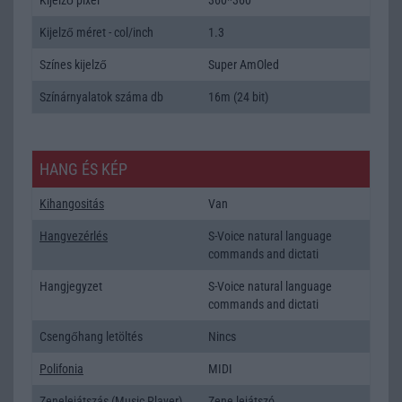
Kijelző méret - col/inch
1.3
Színes kijelző
Super AmOled
Színárnyalatok száma db
16m (24 bit)
HANG ÉS KÉP
Kihangositás
Van
Hangvezérlés
S-Voice natural language
commands and dictati
Hangjegyzet
S-Voice natural language
commands and dictati
Csengőhang letöltés
Nincs
Polifonia
MIDI
Zenelejátszás (Music Player)
Zene lejátszó