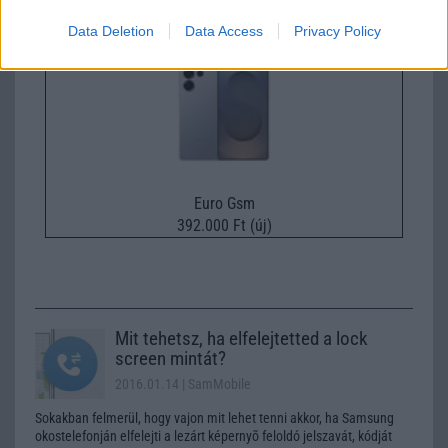
Samsung Galaxy S26 Ultra
Data Deletion
Data Access
Privacy Policy
Euro Gsm
392.000 Ft (új)
Mit tehetsz, ha elfelejtetted a lock
screen mintát?
2016.01.14
| SamMobile
Sokakban felmerül, hogy vajon mit lehet tenni akkor, ha Samsung
okostelefonján elfelejti a lezárt képernyõ feloldó jelszavát, kódját