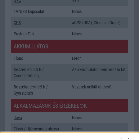
NFC
Van
TV/USB kapcsolat
Nincs
GPS
aGPS (USA), Glonass (Orosz)
Push to Talk
Nincs
AKKUMULÁTOR
Típus
Li-Ion
Készenléti idő h /
Az akkumulátor nem vehetõ ki!
Cserélhetőség
Beszélgetési idő h /
Vezeték nélkül tölthetõ!
Gyorstöltés
ALKALMAZÁSOK ÉS ÉRZÉKELŐK
Java
Nincs
Flash
/
Ujjlenyomat olvasó
Nincs