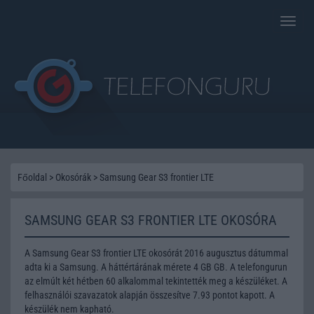
Toggle
naviga
Főoldal
>
Okosórák
>
Samsung Gear S3 frontier LTE
SAMSUNG GEAR S3 FRONTIER LTE OKOSÓRA
A Samsung Gear S3 frontier LTE okosórát 2016 augusztus dátummal
adta ki a Samsung. A háttértárának mérete 4 GB GB. A telefongurun
az elmúlt két hétben 60 alkalommal tekintették meg a készüléket. A
felhasználói szavazatok alapján összesítve 7.93 pontot kapott. A
készülék nem kapható.