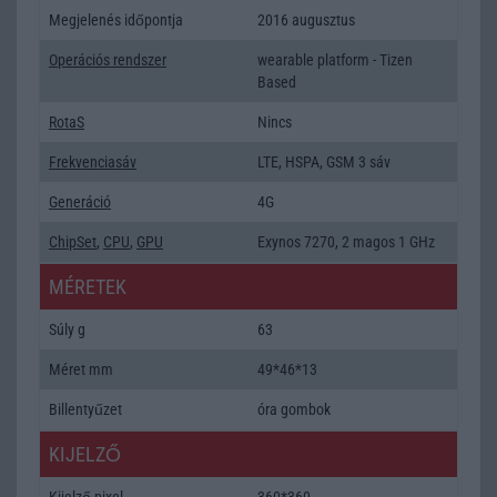
Megjelenés időpontja
2016 augusztus
Operációs rendszer
wearable platform - Tizen
Based
RotaS
Nincs
Frekvenciasáv
LTE, HSPA, GSM 3 sáv
Generáció
4G
ChipSet
,
CPU
,
GPU
Exynos 7270, 2 magos 1 GHz
MÉRETEK
Súly g
63
Méret mm
49*46*13
Billentyűzet
óra gombok
KIJELZŐ
Kijelző pixel
360*360