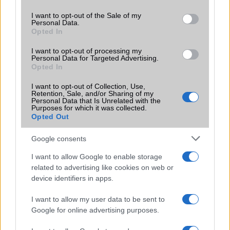
use your data for below specified purposes in below Google
consent section.
Brand
SmartWatch
I want to opt-out of the Sale of my
Personal Data.
Opted In
Védelem
IP68
I want to opt-out of processing my
Limited Edition
Nincs
Personal Data for Targeted Advertising.
Opted In
SAR
0,75
N/A = Nincs adat. Legutóbbi frissítés: 2026-07-13 19:00:00
I want to opt-out of Collection, Use,
Retention, Sale, and/or Sharing of my
Personal Data that Is Unrelated with the
Purposes for which it was collected.
Opted Out
Google consents
I want to allow Google to enable storage
related to advertising like cookies on web or
Új és Használt GSM kiemelt ajánlatok
device identifiers in apps.
Samsung Galaxy S26
I want to allow my user data to be sent to
Google for online advertising purposes.