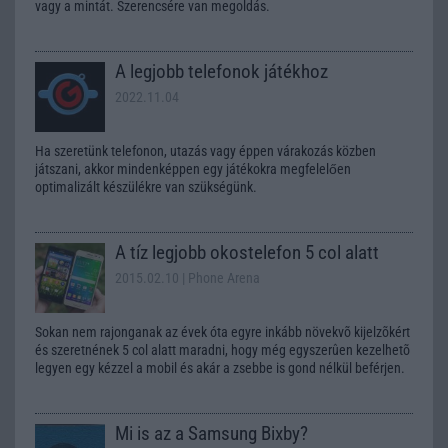
vagy a mintát. Szerencsére van megoldás.
A legjobb telefonok játékhoz
2022.11.04
Ha szeretünk telefonon, utazás vagy éppen várakozás közben
játszani, akkor mindenképpen egy játékokra megfelelően
optimalizált készülékre van szükségünk.
A tíz legjobb okostelefon 5 col alatt
2015.02.10
| Phone Arena
Sokan nem rajonganak az évek óta egyre inkább növekvõ kijelzõkért
és szeretnének 5 col alatt maradni, hogy még egyszerûen kezelhetõ
legyen egy kézzel a mobil és akár a zsebbe is gond nélkül beférjen.
Mi is az a Samsung Bixby?