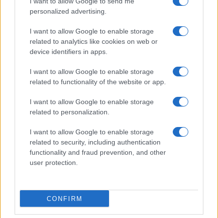
I want to allow Google to send me
personalized advertising.
I want to allow Google to enable storage
related to analytics like cookies on web or
device identifiers in apps.
Nelly GSM
245.000 Ft (új)
I want to allow Google to enable storage
related to functionality of the website or app.
Samsung Galaxy S25 Ultra
I want to allow Google to enable storage
related to personalization.
I want to allow Google to enable storage
related to security, including authentication
functionality and fraud prevention, and other
user protection.
Nelly GSM
245.000 Ft (használt)
CONFIRM