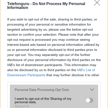
SNS integráció
Nincs
Telefonguru -
Do Not Process My Personal
Information
Organizer
Nincs
T9 szótár
Nincs
If you wish to opt-out of the sale, sharing to third parties, or
processing of your personal or sensitive information for
Office alkalmazások
Nincs
targeted advertising by us, please use the below opt-out
section to confirm your selection. Please note that after your
Iránytũ
Nincs
opt-out request is processed you may continue seeing
Extrák
Nincs
interest-based ads based on personal information utilized by
us or personal information disclosed to third parties prior to
EGYÉB
your opt-out. You may separately opt-out of the further
disclosure of your personal information by third parties on the
Vibra jelzés
Van
IAB’s list of downstream participants. This information may
also be disclosed by us to third parties on the
IAB’s List of
SIM típus
eSIM
Downstream Participants
that may further disclose it to other
third parties.
SIM-ek száma
0
Please note that this website/app uses one or more Google
Flight mode
Van
Personal Data Processing Opt Outs
services and may gather and store information including but
Terület
Globális
not limited to your visit or usage behaviour. You may click to
I want to opt-out of the Sharing of my
personal data.
grant or deny consent to Google and its third-party tags to
Opted In
Funkciók
Photo viewer