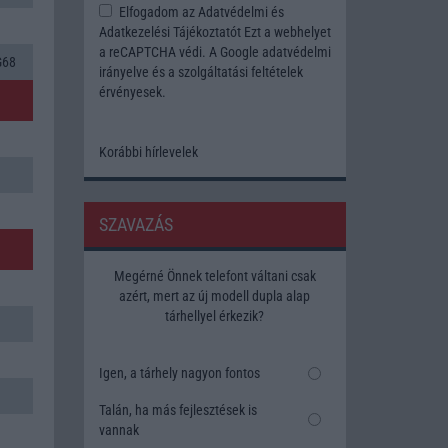
Elfogadom az
Adatvédelmi és
Adatkezelési Tájékoztatót
Ezt a webhelyet
a reCAPTCHA védi. A Google
adatvédelmi
G68
irányelve
és a
szolgáltatási feltételek
érvényesek.
Korábbi hírlevelek
SZAVAZÁS
Megérné Önnek telefont váltani csak
azért, mert az új modell dupla alap
tárhellyel érkezik?
Igen, a tárhely nagyon fontos
Talán, ha más fejlesztések is
vannak