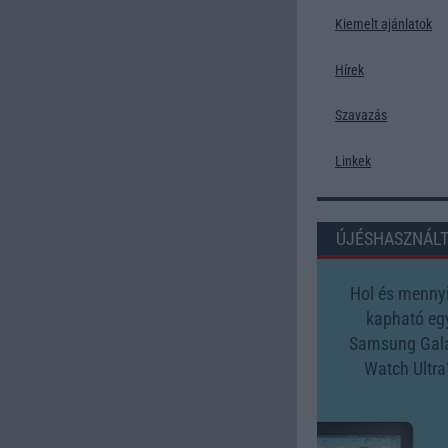
Kiemelt ajánlatok
Hírek
Szavazás
Linkek
ÚJÉSHASZNÁL
Hol és mennyi
kapható eg
Samsung Gal
Watch Ultra