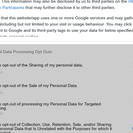
. This information may also be disclosed by us to third parties on the
IA
Participants
that may further disclose it to other third parties.
Telefonkönyv db
Nincs
 that this website/app uses one or more Google services and may gath
Min. memória
2 GB
including but not limited to your visit or usage behaviour. You may click 
 to Google and its third-party tags to use your data for below specifi
axy
Min. háttértár
32 GB
ogle consent section.
Memória bővíthetőség
Nincs
k
l Data Processing Opt Outs
ADATCSERE
tás
kkal
o opt-out of the Sharing of my personal data.
GPRS
Van
In
axy
EDGE
Van
árak
o opt-out of the Sale of my Personal Data.
WAP
Nincs
In
EMS
/E-mail
push eMail
to opt-out of processing my Personal Data for Targeted
ing.
MMS
Nincs
In
sung
Infraport
Nincs
o opt-out of Collection, Use, Retention, Sale, and/or Sharing
ersonal Data that Is Unrelated with the Purposes for which it
Bluetooth
v5,x
lected.