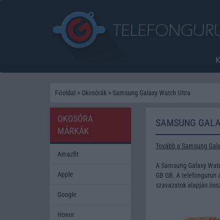
Főoldal
>
Okosórák
>
Samsung Galaxy Watch Ultra
OKOSÓRA
SAMSUNG GALA
MÁRKÁK
Tovább a Samsung Galax
Amazfit
A Samsung Galaxy Watch
Apple
GB GB. A telefongurun a
szavazatok alapján össz
Google
Honor