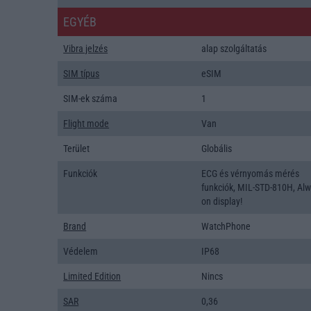
EGYÉB
Vibra jelzés
alap szolgáltatás
SIM típus
eSIM
SIM-ek száma
1
Flight mode
Van
Terület
Globális
Funkciók
ECG és vérnyomás mérés
funkciók, MIL-STD-810H, Alw
on display!
Brand
WatchPhone
Védelem
IP68
Limited Edition
Nincs
SAR
0,36