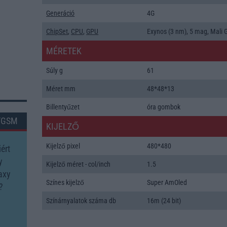
Generáció
4G
ChipSet
,
CPU
,
GPU
Exynos (3 nm), 5 mag, Mali 
MÉRETEK
Súly g
61
Méret mm
48*48*13
Billentyűzet
óra gombok
TGSM
KIJELZŐ
Kijelző pixel
480*480
ért
y
Kijelző méret - col/inch
1.5
axy
Színes kijelző
Super AmOled
?
Színárnyalatok száma db
16m (24 bit)