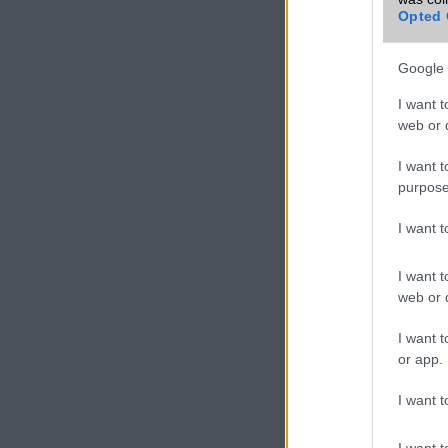
Opted 
Google 
I want t
web or d
I want t
purpose
I want 
I want t
web or d
I want t
or app.
I want t
I want t