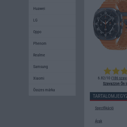
Huawei
LG
Oppo
Phenom
Realme
Samsung
6.82/10 (
186 szav
Xiaomi
Szavazzon Ön i
Összes márka
TARTALOMJEGY
Specifikáció
Árak