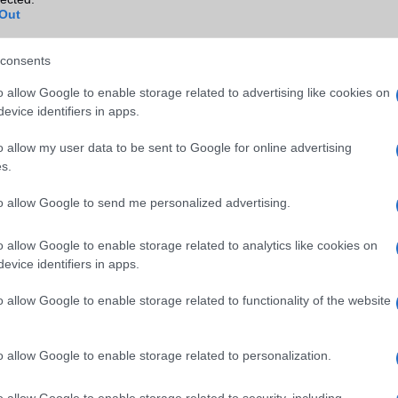
Out
B/T extra
A2DP
Wi-Fi (alap)
g/b
v4 (n)
consents
Wi-Fi Direct
Nincs
o allow Google to enable storage related to advertising like cookies on
evice identifiers in apps.
Wi-Fi extra
2 sávos
o allow my user data to be sent to Google for online advertising
Wi-Fi HotSpot
Nincs
s.
Blackberry
Nincs
to allow Google to send me personalized advertising.
NFC
területenként változó
o allow Google to enable storage related to analytics like cookies on
TV/USB kapcsolat
Nincs
evice identifiers in apps.
GPS
aGPS (USA), Glonass (Orosz)
BDS (Kína), Galileo (EU)
o allow Google to enable storage related to functionality of the website
Push to Talk
Nincs
o allow Google to enable storage related to personalization.
AKKUMULÁTOR
o allow Google to enable storage related to security, including