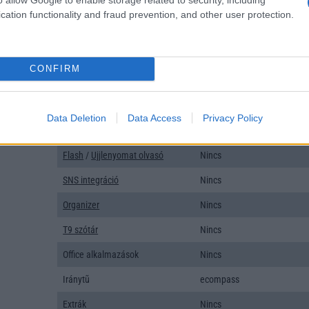
Típus
Li-Ion
cation functionality and fraud prevention, and other user protection.
Készenléti idő h /
Az akkumulátor nem vehetõ 
Cserélhetőség
Beszélgetési idő h /
10W-os gyorstöltés
CONFIRM
Gyorstöltés
ALKALMAZÁSOK ÉS ÉRZÉKELŐK
Data Deletion
Data Access
Privacy Policy
Java
Nincs
Flash
/
Ujjlenyomat olvasó
Nincs
SNS integráció
Nincs
Organizer
Nincs
T9 szótár
Nincs
Office alkalmazások
Nincs
Iránytũ
ecompass
Extrák
Nincs