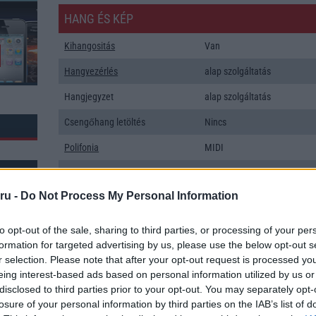
HANG ÉS KÉP
Kihangositás
Van
Hangvezérlés
alap szolgáltatás
Hangjegyzet
alap szolgáltatás
Csengőhang letöltés
Nincs
Polifonia
MIDI
Zenelejátszás (Music Player)
Zene lejátszó
ru -
Do Not Process My Personal Information
Rádió
Nincs
Kamera
Nincs
to opt-out of the sale, sharing to third parties, or processing of your per
formation for targeted advertising by us, please use the below opt-out s
Max. kamera felbontás (több
Nincs
r selection. Please note that after your opt-out request is processed y
k: 186
kamera esetén)
eing interest-based ads based on personal information utilized by us or
Video lejátszás
Nincs
disclosed to third parties prior to your opt-out. You may separately opt-
losure of your personal information by third parties on the IAB’s list of
MEMÓRIA ÉS TÁRHELY