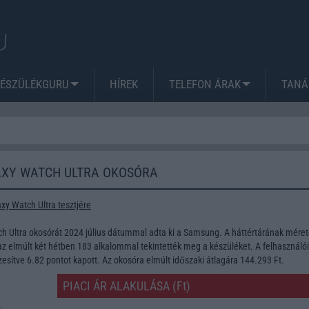
KÉSZÜLÉKGURU
HÍREK
TELEFON ÁRAK
TANÁ
XY WATCH ULTRA OKOSÓRA
y Watch Ultra tesztjére
 Ultra okosórát 2024 július dátummal adta ki a Samsung. A háttértárának méret
z elmúlt két hétben 183 alkalommal tekintették meg a készüléket. A felhasználói
esítve 6.82 pontot kapott. Az okosóra elmúlt időszaki átlagára 144.293 Ft.
PIACI ÁR ALAKULÁSA (Ft)