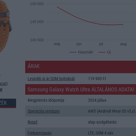
150 000
145 000
140 000
máj
jún
júl
aug
Új
Használt
ÁRAK
Legjobb új ár GSM boltoknál
119 900 Ft
azat
)
Samsung Galaxy Watch Ultra ÁLTALÁNOS ADATAI
s!
Megjelenés időpontja
2024 július
ZÉK
Operációs rendszer
AW5 (Android Wear OS v5,x)
RotaS
alap szolgáltatás
Frekvenciasáv
LTE, GSM 4 sáv