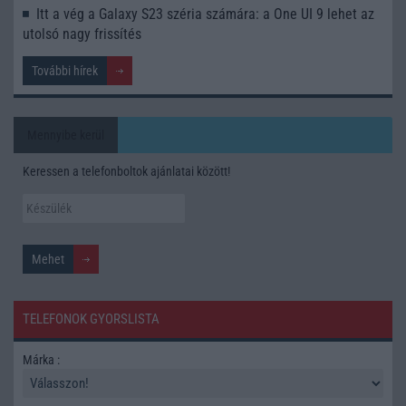
Itt a vég a Galaxy S23 széria számára: a One UI 9 lehet az
utolsó nagy frissítés
További hírek
Mennyibe kerül
Keressen a telefonboltok ajánlatai között!
TELEFONOK GYORSLISTA
Márka :