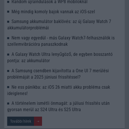
Random újraindulások a WP8 mobiloknál
Még mindig komoly bajok vannak az iOS-szel
Samsung akkumulátor baklövés: az új Galaxy Watch 7
akkumulátorproblémái
Nem vagy egyedül - más Galaxy Watch7-felhasználók is
szellemvibrációra panaszkodnak
A Galaxy Watch Ultra lenyűgöző, de egyben bosszantó
pontja: az akkumulátor
A Samsung csendben kijavította a One UI 7 merülési
problémáját a 2025 júniusi frissítéssel?
Ne ess pánikba: az iOS 26 miatti akku probléma csak
ideiglenes!
A történelem ismétli önmagát: a júliusi frissítés után
gyorsan merül az S24 Ultra és S25 Ultra
További hírek