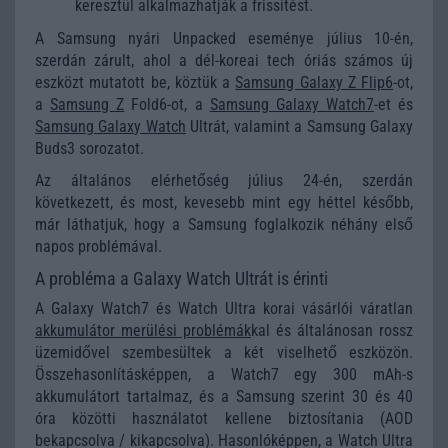
keresztül alkalmazhatják a frissítést.
A Samsung nyári Unpacked eseménye július 10-én,
szerdán zárult, ahol a dél-koreai tech óriás számos új
eszközt mutatott be, köztük a
Samsung Galaxy Z Flip6
-ot,
a
Samsung Z
Fold6-ot, a
Samsung Galaxy Watch7
-et és
Samsung Galaxy Watch
Ultrát, valamint a Samsung Galaxy
Buds3 sorozatot.
Az általános elérhetőség július 24-én, szerdán
következett, és most, kevesebb mint egy héttel később,
már láthatjuk, hogy a Samsung foglalkozik néhány első
napos problémával.
A probléma a Galaxy Watch Ultrát is érinti
A Galaxy Watch7 és Watch Ultra korai vásárlói váratlan
akkumulátor merülési problémák
kal és általánosan rossz
üzemidővel szembesültek a két viselhető eszközön.
Összehasonlításképpen, a Watch7 egy 300 mAh-s
akkumulátort tartalmaz, és a Samsung szerint 30 és 40
óra közötti használatot kellene biztosítania (AOD
bekapcsolva / kikapcsolva). Hasonlóképpen, a Watch Ultra