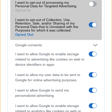
I want to opt-out of processing my
Számos népszerű Samsung Galaxy
Personal Data for Targeted Advertising.
Opted In
készülék kimarad a One UI 9
frissítésből – itt a lista az érintett
I want to opt-out of Collection, Use,
modellekről
Retention, Sale, and/or Sharing of my
Personal Data that Is Unrelated with the
2026.06.30
| Phone Arena
Purposes for which it was collected.
A One UI 9 érkezése új mesterséges intelligencia-
Opted Out
funkciókat és továbbfejlesztett kezelőfelületet hoz,
azonban több korábbi csúcskategóriás és középkategóriás
Google consents
Galaxy készülék számára ez lesz az út vége.
I want to allow Google to enable storage
iPhone 18 bemutató dátum - ekkor
related to advertising like cookies on web or
rántja le a leplet az Apple az új
device identifiers in apps.
csúcsmobilokról
2026.06.29
| Phone Arena
I want to allow my user data to be sent to
A szeptemberi eseményen az iPhone 18 Pro modellek
Google for online advertising purposes.
mellett a régóta pletykált hajlítható iPhone Ultra is
bemutatkozhat, miközben az áremelésekről szóló
I want to allow Google to send me
találgatások továbbra is beárnyékolják a rajtot.
personalized advertising.
Az Android rejtett automatizmusai: hat
I want to allow Google to enable storage
funkció, amely észrevétlenül könnyíti
related to analytics like cookies on web or