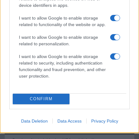
meg a mindennapokat
device identifiers in apps.
2026.06.14
| Android Police
I want to allow Google to enable storage
Sok felhasználó külön alkalmazásokra esküszik, pedig az
related to functionality of the website or app.
Android már évek óta olyan intelligens funkciókat kínál,
amelyek maguktól dolgoznak a háttérben.
I want to allow Google to enable storage
related to personalization.
Ez a rejtett Samsung funkció teljesen
megváltoztatja a mobilhasználatot –
I want to allow Google to enable storage
sokan mégsem tudnak róla
related to security, including authentication
2026.07.12
| Android Central
functionality and fraud prevention, and other
Az Edge Panel az egyik leghasznosabb funkció, amely
user protection.
jelentősen felgyorsítja a mindennapi használatot,
miközben a Pixel telefonokból továbbra is hiányzik.
CONFIRM
Data Deletion
Data Access
Privacy Policy
KAPCSOLÓDÓ HÍREK