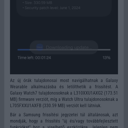
Az új órák tulajdonosai most navigálhatnak a Galaxy
Wearable alkalmazásba és letölthetik a frissítést. A
Galaxy Watch7 tulajdonosoknak a L310XXU1AXG2 (173.51
MB) firmware verziót, míg a Watch Ultra tulajdonosoknak a
L705FXXU1AXFB (330.59 MB) verziót kell látniuk.
Bár a Samsung frissítési jegyzetei túl általánosak, azt
mondják, hogy a frissítés "új és/vagy továbbfejlesztett
funkciókat" hoz a viselhető eszközökre. Jelenleg nem