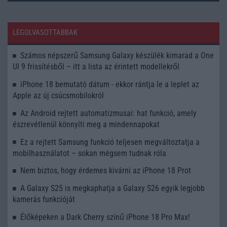
LEGOLVASOTTABBAK
Számos népszerű Samsung Galaxy készülék kimarad a One
UI 9 frissítésből – itt a lista az érintett modellekről
iPhone 18 bemutató dátum - ekkor rántja le a leplet az
Apple az új csúcsmobilokról
Az Android rejtett automatizmusai: hat funkció, amely
észrevétlenül könnyíti meg a mindennapokat
Ez a rejtett Samsung funkció teljesen megváltoztatja a
mobilhasználatot – sokan mégsem tudnak róla
Nem biztos, hogy érdemes kivárni az iPhone 18 Prot
A Galaxy S25 is megkaphatja a Galaxy S26 egyik legjobb
kamerás funkcióját
Élőképeken a Dark Cherry színű iPhone 18 Pro Max!