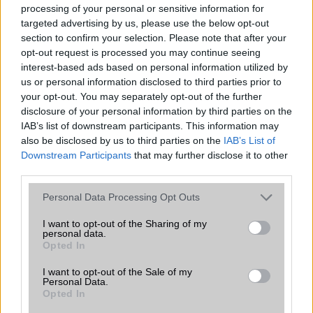
processing of your personal or sensitive information for
targeted advertising by us, please use the below opt-out
section to confirm your selection. Please note that after your
Euro Gsm
opt-out request is processed you may continue seeing
267.000 Ft (új)
interest-based ads based on personal information utilized by
us or personal information disclosed to third parties prior to
your opt-out. You may separately opt-out of the further
Samsung Galaxy S26
disclosure of your personal information by third parties on the
IAB’s list of downstream participants. This information may
also be disclosed by us to third parties on the
IAB’s List of
Downstream Participants
that may further disclose it to other
third parties.
Please note that this website/app uses one or more Google
Personal Data Processing Opt Outs
services and may gather and store information including but
not limited to your visit or usage behaviour. You may click to
I want to opt-out of the Sharing of my
personal data.
Nelly GSM
grant or deny consent to Google and its third-party tags to
Opted In
245.000 Ft (új)
use your data for below specified purposes in below Google
consent section.
I want to opt-out of the Sale of my
Personal Data.
Opted In