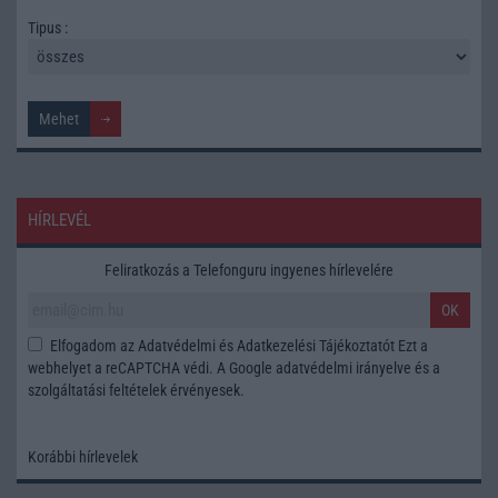
Tipus :
HÍRLEVÉL
Feliratkozás a Telefonguru ingyenes hírlevelére
OK
Elfogadom az
Adatvédelmi és Adatkezelési Tájékoztatót
Ezt a
webhelyet a reCAPTCHA védi. A Google
adatvédelmi irányelve
és a
szolgáltatási feltételek
érvényesek.
Korábbi hírlevelek