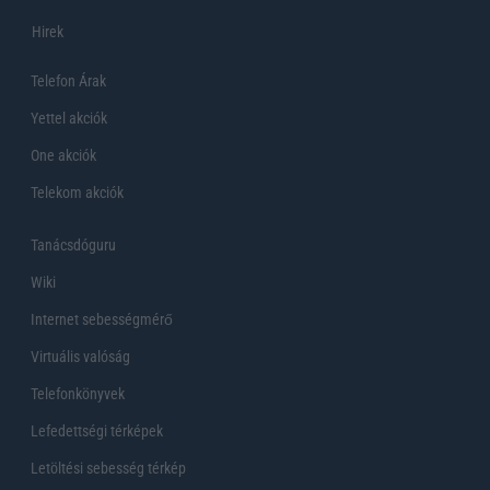
Hirek
Telefon Árak
Yettel akciók
One akciók
Telekom akciók
Tanácsdóguru
Wiki
Internet sebességmérő
Virtuális valóság
Telefonkönyvek
Lefedettségi térképek
Letöltési sebesség térkép