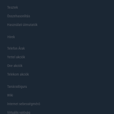
Tesztek
Összehasonlítás
Használati útmutatók
Hirek
Telefon Árak
Yettel akciók
One akciók
Telekom akciók
Tanácsdóguru
Wiki
Internet sebességmérő
Virtuális valóság