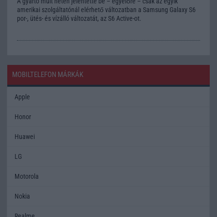
A gyártó múlt héten jelentette be – egyelőre – csak az egyik
amerikai szolgáltatónál elérhető változatban a Samsung Galaxy S6
por-, ütés- és vízálló változatát, az S6 Active-ot.
MOBILTELEFON MÁRKÁK
Apple
Honor
Huawei
LG
Motorola
Nokia
Realme