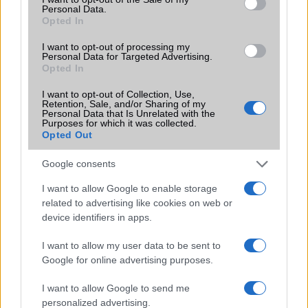
Personal Data.
Iránytũ
ecompass
Opted In
Extrák
ANT+ support
I want to opt-out of processing my
Personal Data for Targeted Advertising.
EGYÉB
Opted In
I want to opt-out of Collection, Use,
Vibra jelzés
Van
Retention, Sale, and/or Sharing of my
Personal Data that Is Unrelated with the
SIM típus
microSIM
Purposes for which it was collected.
Opted Out
SIM-ek száma
1
Google consents
Flight mode
Van
I want to allow Google to enable storage
Terület
Magyar
related to advertising like cookies on web or
device identifiers in apps.
Funkciók
Smart stay, Smart pause,
Smart scroll, Air gestures,
I want to allow my user data to be sent to
Dropbox (50 GB cloud storage),
Google for online advertising purposes.
Image/video editor
Brand
Nincs
I want to allow Google to send me
personalized advertising.