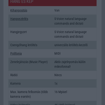
HANG ÉS KÉP
Kihangositás
Van
Hangvezérlés
S-Voice natural language
commands and dictati
Hangjegyzet
S-Voice natural language
commands and dictati
Csengőhang letöltés
univerzális letöltés kezelõ
Polifonia
MIDI
Zenelejátszás (Music Player)
Aktív zajelnyomás külön
mikrofonnal!
Rádió
Nincs
Kamera
1x
Max. kamera felbontás (több
16 Mpixel
kamera esetén)
Video lejátszás
4K UHD lejátszó