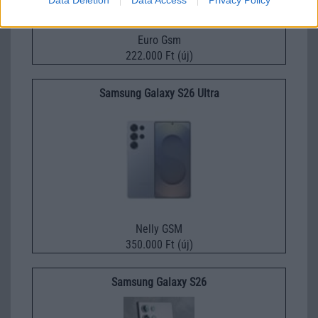
Euro Gsm
222.000 Ft (új)
Samsung Galaxy S26 Ultra
Nelly GSM
350.000 Ft (új)
Samsung Galaxy S26