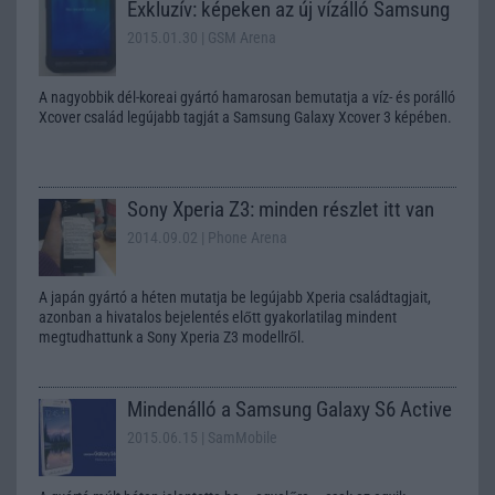
Exkluzív: képeken az új vízálló Samsung
2015.01.30
| GSM Arena
A nagyobbik dél-koreai gyártó hamarosan bemutatja a víz- és porálló
Xcover család legújabb tagját a Samsung Galaxy Xcover 3 képében.
Sony Xperia Z3: minden részlet itt van
2014.09.02
| Phone Arena
A japán gyártó a héten mutatja be legújabb Xperia családtagjait,
azonban a hivatalos bejelentés előtt gyakorlatilag mindent
megtudhattunk a Sony Xperia Z3 modellről.
Mindenálló a Samsung Galaxy S6 Active
2015.06.15
| SamMobile