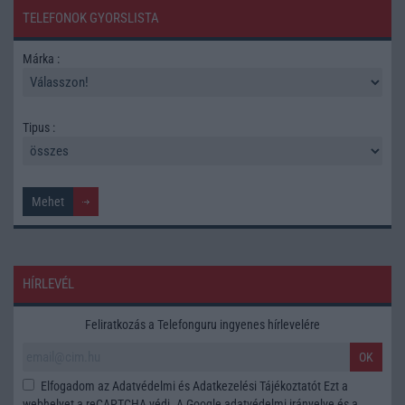
TELEFONOK GYORSLISTA
Márka :
Tipus :
HÍRLEVÉL
Feliratkozás a Telefonguru ingyenes hírlevelére
OK
Elfogadom az
Adatvédelmi és Adatkezelési Tájékoztatót
Ezt a
webhelyet a reCAPTCHA védi. A Google
adatvédelmi irányelve
és a