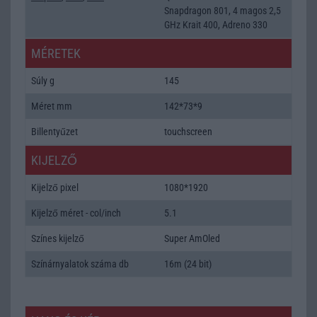
Snapdragon 801, 4 magos 2,5
GHz Krait 400, Adreno 330
MÉRETEK
Súly g
145
Méret mm
142*73*9
Billentyűzet
touchscreen
KIJELZŐ
Kijelző pixel
1080*1920
Kijelző méret - col/inch
5.1
Színes kijelző
Super AmOled
Színárnyalatok száma db
16m (24 bit)