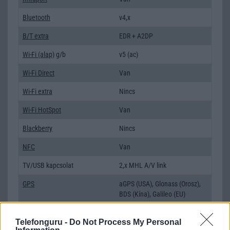
Bluetooth
v4,x
B/T extra
EDR + A2DP
Wi-Fi (alap)
g/b
v5 (ac)
Wi-Fi Direct
Van
Wi-Fi extra
Nincs
Wi-Fi HotSpot
Van
Blackberry
Nincs
NFC
Van
TV/USB kapcsolat
2,x MHL A/V link
GPS
aGPS (USA), Glonass (Orosz),
BDS (Kína), Galileo (EU)
Push to Talk
Nincs
Telefonguru -
Do Not Process My Personal