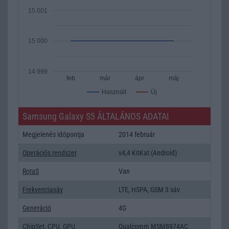
15 001
15 000
14 999
feb
már
ápr
máj
Új
Használt
Samsung Galaxy S5 ÁLTALÁNOS ADATAI
Megjelenés időpontja
2014 február
Operációs rendszer
v4,4 KitKat (Android)
RotaS
Van
Frekvenciasáv
LTE, HSPA, GSM 3 sáv
Generáció
4G
ChipSet
,
CPU
,
GPU
Qualcomm MSM8974AC