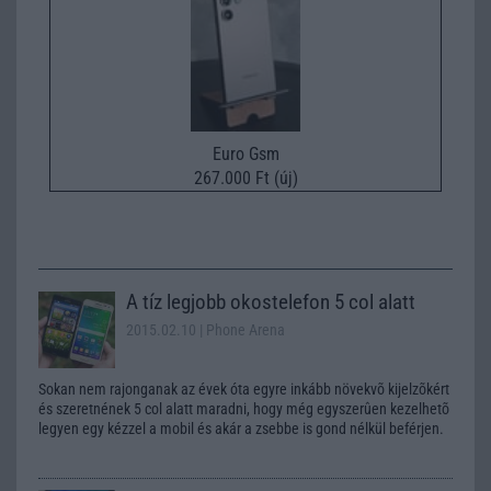
Euro Gsm
267.000 Ft (új)
A tíz legjobb okostelefon 5 col alatt
2015.02.10
| Phone Arena
Sokan nem rajonganak az évek óta egyre inkább növekvõ kijelzõkért
és szeretnének 5 col alatt maradni, hogy még egyszerûen kezelhetõ
legyen egy kézzel a mobil és akár a zsebbe is gond nélkül beférjen.