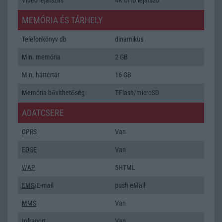
MEMÓRIA ÉS TÁRHELY
Telefonkönyv db
dinamikus
Min. memória
2 GB
Min. háttértár
16 GB
Memória bővíthetőség
T-Flash/microSD
ADATCSERE
GPRS
Van
EDGE
Van
WAP
5HTML
EMS
/E-mail
push eMail
MMS
Van
Infraport
Van