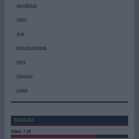
Specifikáció
Video
Árak
Kiemelt ajánlatok
Hírek
Szavazás
Linkek
SZAVAZÁS
Külső: 7.26