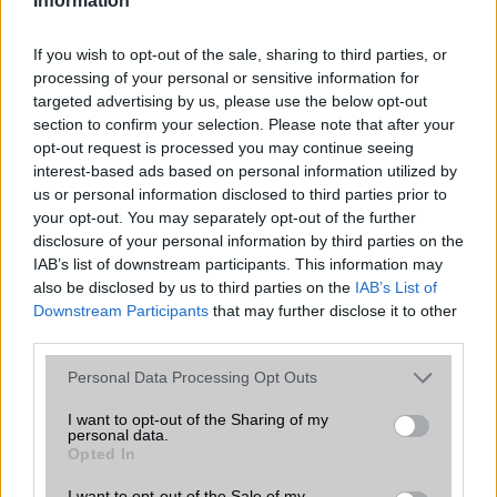
Information
AKKUMULÁTOR
Típus
Li-Ion
If you wish to opt-out of the sale, sharing to third parties, or
processing of your personal or sensitive information for
Készenléti idő h /
390
targeted advertising by us, please use the below opt-out
Cserélhetőség
section to confirm your selection. Please note that after your
opt-out request is processed you may continue seeing
Beszélgetési idő h /
Vezeték nélkül tölthetõ!
interest-based ads based on personal information utilized by
Gyorstöltés
us or personal information disclosed to third parties prior to
ALKALMAZÁSOK ÉS ÉRZÉKELŐK
your opt-out. You may separately opt-out of the further
disclosure of your personal information by third parties on the
Java
Nincs
IAB’s list of downstream participants. This information may
also be disclosed by us to third parties on the
IAB’s List of
Flash
/
Ujjlenyomat olvasó
Fingerprint sensor
Downstream Participants
that may further disclose it to other
third parties.
SNS integráció
van (alap tudással)
Please note that this website/app uses one or more Google
Personal Data Processing Opt Outs
Organizer
van (alap tudással)
services and may gather and store information including but
not limited to your visit or usage behaviour. You may click to
I want to opt-out of the Sharing of my
T9 szótár
Van
personal data.
grant or deny consent to Google and its third-party tags to
Opted In
Office alkalmazások
DV = Document viewer (Word,
use your data for below specified purposes in below Google
Excel, PowerPoint, PDF)
consent section.
I want to opt-out of the Sale of my