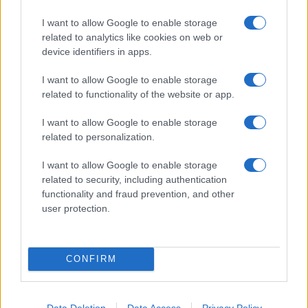
Védelem
Nincs
I want to allow Google to enable storage
Limited Edition
Nincs
related to analytics like cookies on web or
SAR
device identifiers in apps.
1,58
N/A = Nincs adat. Legutóbbi frissítés: 2026-07-13 19:00:00
I want to allow Google to enable storage
related to functionality of the website or app.
I want to allow Google to enable storage
related to personalization.
I want to allow Google to enable storage
related to security, including authentication
Új és Használt GSM kiemelt ajánlatok
functionality and fraud prevention, and other
user protection.
Samsung Galaxy S25
CONFIRM
Data Deletion
Data Access
Privacy Policy