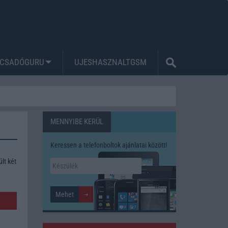
CSADÓGURU
UJESHASZNALTGSM
MENNYIBE KERÜL
Keressen a telefonboltok ajánlatai között!
lt két