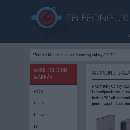
Főoldal
>
Mobiltelefonok
>
Samsung Galaxy S22 5G
MOBILTELEFON
SAMSUNG GALA
MÁRKÁK
A Samsung Galaxy S22 5
Apple
kamerájának maximum fe
hétben 782 alkalommal 
Honor
pontot kapott. A telefo
Huawei
LG