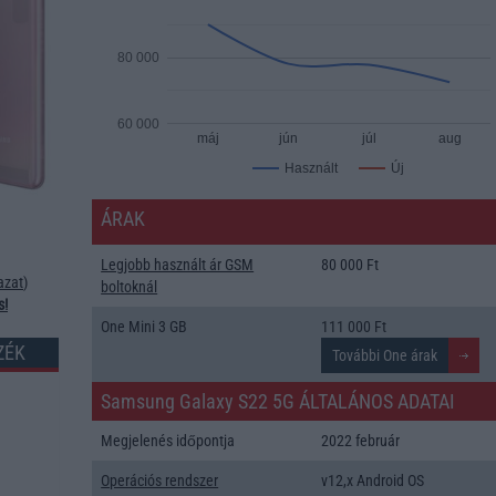
80 000
60 000
máj
jún
júl
aug
Új
Használt
ÁRAK
Legjobb használt ár GSM
80 000 Ft
azat
)
boltoknál
s!
One Mini 3 GB
111 000 Ft
ZÉK
Samsung Galaxy S22 5G ÁLTALÁNOS ADATAI
Megjelenés időpontja
2022 február
Operációs rendszer
v12,x Android OS