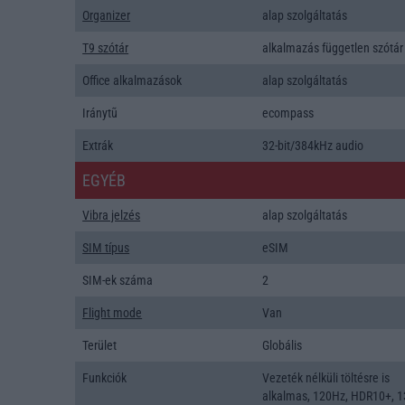
Organizer
alap szolgáltatás
T9 szótár
alkalmazás független szótár
Office alkalmazások
alap szolgáltatás
Iránytũ
ecompass
Extrák
32-bit/384kHz audio
EGYÉB
Vibra jelzés
alap szolgáltatás
SIM típus
eSIM
SIM-ek száma
2
Flight mode
Van
Terület
Globális
Funkciók
Vezeték nélküli töltésre is
alkalmas, 120Hz, HDR10+, 