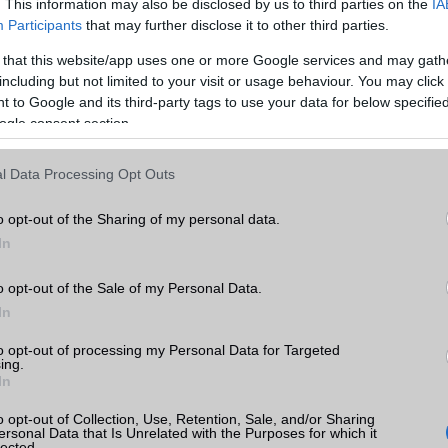
Rádió
sztereó
. This information may also be disclosed by us to third parties on the
IA
Participants
that may further disclose it to other third parties.
Kamera
3x
 that this website/app uses one or more Google services and may gath
Max. kamera felbontás (több
50 Mpixel
including but not limited to your visit or usage behaviour. You may click 
axy
kamera esetén)
 to Google and its third-party tags to use your data for below specifi
ogle consent section.
Video lejátszás
8K UHD+ lejátszó
k
MEMÓRIA ÉS TÁRHELY
l Data Processing Opt Outs
tás
kkal
Telefonkönyv db
dinamikus
o opt-out of the Sharing of my personal data.
axy
Min. memória
8 GB
In
Min. háttértár
128 GB
o opt-out of the Sale of my Personal Data.
In
Memória bővíthetőség
Nincs
to opt-out of processing my Personal Data for Targeted
ADATCSERE
sung
ing.
In
ok
GPRS
Van
o opt-out of Collection, Use, Retention, Sale, and/or Sharing
EDGE
Van
ersonal Data that Is Unrelated with the Purposes for which it
lected.