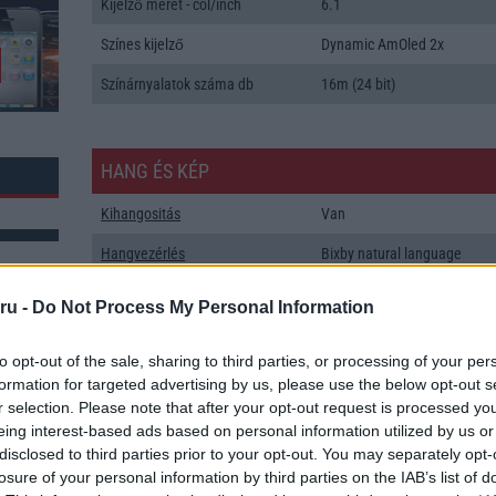
Kijelző méret - col/inch
6.1
Színes kijelző
Dynamic AmOled 2x
Színárnyalatok száma db
16m (24 bit)
HANG ÉS KÉP
Kihangositás
Van
Hangvezérlés
Bixby natural language
commands and dictation
ru -
Do Not Process My Personal Information
Hangjegyzet
Bixby natural language
commands and dictation
to opt-out of the sale, sharing to third parties, or processing of your per
Csengőhang letöltés
AKG hangrendszer
formation for targeted advertising by us, please use the below opt-out s
k: 193
r selection. Please note that after your opt-out request is processed y
Polifonia
MIDI
eing interest-based ads based on personal information utilized by us or
disclosed to third parties prior to your opt-out. You may separately opt-
Zenelejátszás (Music Player)
Zene lejátszó
losure of your personal information by third parties on the IAB’s list of