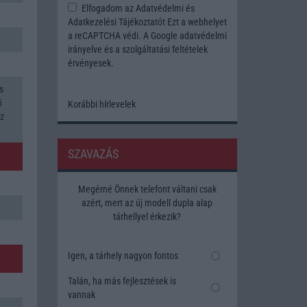
Elfogadom az
Adatvédelmi és
Adatkezelési Tájékoztatót
Ezt a webhelyet
a reCAPTCHA védi. A Google
adatvédelmi
irányelve
és a
szolgáltatási feltételek
érvényesek.
s
5
Korábbi hírlevelek
Hz
SZAVAZÁS
Megérné Önnek telefont váltani csak
azért, mert az új modell dupla alap
tárhellyel érkezik?
Igen, a tárhely nagyon fontos
Talán, ha más fejlesztések is
vannak