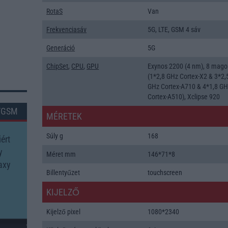
RotaS
Van
Frekvenciasáv
5G, LTE, GSM 4 sáv
Generáció
5G
ChipSet
,
CPU
,
GPU
Exynos 2200 (4 nm), 8 mago
(1*2,8 GHz Cortex-X2 & 3*2,
GHz Cortex-A710 & 4*1,8 G
Cortex-A510), Xclipse 920
TGSM
MÉRETEK
Súly g
168
ért
y
Méret mm
146*71*8
axy
Billentyűzet
touchscreen
KIJELZŐ
Kijelző pixel
1080*2340