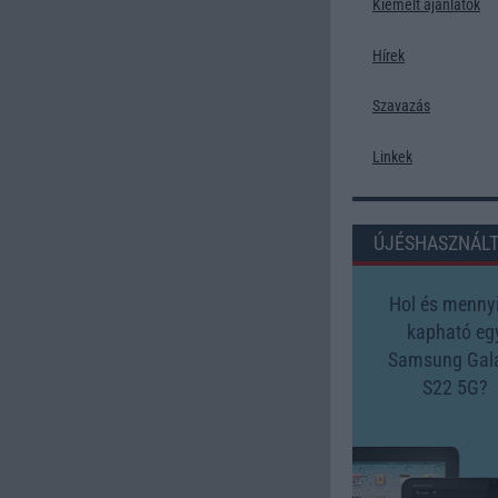
Kiemelt ajánlatok
Hírek
Szavazás
Linkek
ÚJÉSHASZNÁL
Hol és mennyi
kapható eg
Samsung Gal
S22 5G?