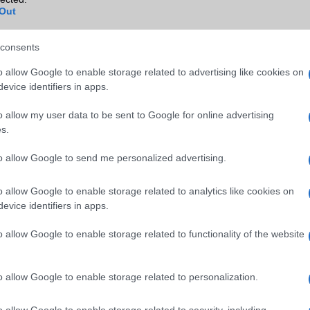
WAP
5HTML
Out
EMS
/E-mail
push eMail
consents
MMS
Nincs
o allow Google to enable storage related to advertising like cookies on
Infraport
Nincs
evice identifiers in apps.
Bluetooth
v5,x
o allow my user data to be sent to Google for online advertising
s.
B/T extra
A2DP
to allow Google to send me personalized advertising.
Wi-Fi (alap)
g/b
v6 (ax)
Wi-Fi Direct
Van
o allow Google to enable storage related to analytics like cookies on
evice identifiers in apps.
Wi-Fi extra
Nincs
o allow Google to enable storage related to functionality of the website
Wi-Fi HotSpot
Van
Blackberry
Nincs
o allow Google to enable storage related to personalization.
NFC
Van
TV/USB kapcsolat
OtG (On-the-Go USB)
o allow Google to enable storage related to security, including