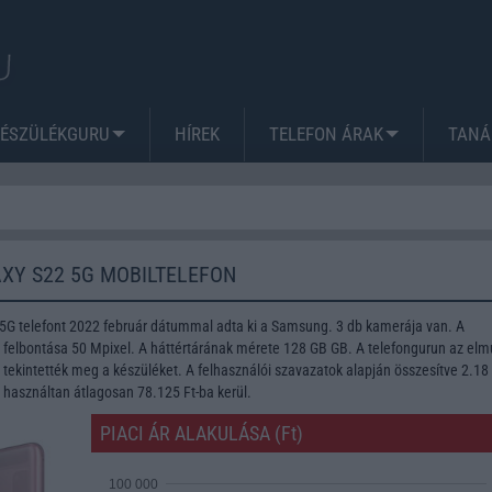
KÉSZÜLÉKGURU
HÍREK
TELEFON ÁRAK
TANÁ
XY S22 5G MOBILTELEFON
G telefont 2022 február dátummal adta ki a Samsung. 3 db kamerája van. A
lbontása 50 Mpixel. A háttértárának mérete 128 GB GB. A telefongurun az elmú
tekintették meg a készüléket. A felhasználói szavazatok alapján összesítve 2.18
n használtan átlagosan 78.125 Ft-ba kerül.
PIACI ÁR ALAKULÁSA (Ft)
100 000