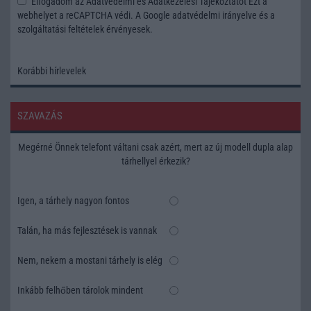
Elfogadom az
Adatvédelmi és Adatkezelési Tájékoztatót
Ezt a
webhelyet a reCAPTCHA védi. A Google
adatvédelmi irányelve
és a
szolgáltatási feltételek
érvényesek.
Korábbi hírlevelek
SZAVAZÁS
Megérné Önnek telefont váltani csak azért, mert az új modell dupla alap
tárhellyel érkezik?
Igen, a tárhely nagyon fontos
Talán, ha más fejlesztések is vannak
Nem, nekem a mostani tárhely is elég
Inkább felhőben tárolok mindent