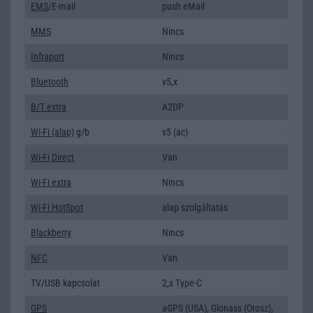
EMS
/E-mail
push eMail
MMS
Nincs
Infraport
Nincs
Bluetooth
v5,x
B/T extra
A2DP
Wi-Fi (alap)
g/b
v5 (ac)
Wi-Fi Direct
Van
Wi-Fi extra
Nincs
Wi-Fi HotSpot
alap szolgáltatás
Blackberry
Nincs
NFC
Van
TV/USB kapcsolat
2,x Type-C
GPS
aGPS (USA), Glonass (Orosz),