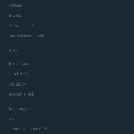
Keresés
Tesztek
Összehasonlítás
Használati útmutatók
Hirek
Telefon Árak
Yettel akciók
One akciók
Telekom akciók
Tanácsdóguru
Wiki
Internet sebességmérő