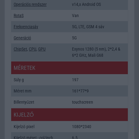
Operációs rendszer
v14,x Android OS
RotaS
Van
Frekvenciasáv
5G, LTE, GSM 4 sáv
Generáció
5G
ChipSet
,
CPU
,
GPU
Exynos 1280 (5 nm), 2*2,4 &
6*2 GHz, Mali G68
MÉRETEK
Súly g
197
Méret mm
161*77*9
Billentyűzet
touchscreen
KIJELZŐ
Kijelző pixel
1080*2340
Kijelző méret - col/inch
6.5