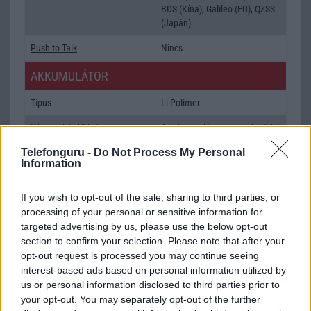
BDS (Kína), Galileo (EU), QZSS
(Japán)
Push to Talk
Nincs
AKKUMULÁTOR
Típus
Li-Polimer
Készenléti idő h /
Az akkumulátor nem vehetõ ki!
Cserélhetőség
Telefonguru -
Do Not Process My Personal
Information
Beszélgetési idő h /
25W-os gyorstöltés
Gyorstöltés
If you wish to opt-out of the sale, sharing to third parties, or
ALKALMAZÁSOK ÉS ÉRZÉKELŐK
processing of your personal or sensitive information for
targeted advertising by us, please use the below opt-out
Java
Nincs
section to confirm your selection. Please note that after your
opt-out request is processed you may continue seeing
Flash
/
Ujjlenyomat olvasó
Fingerprint sensor
interest-based ads based on personal information utilized by
us or personal information disclosed to third parties prior to
SNS integráció
alap szolgáltatás
your opt-out. You may separately opt-out of the further
Organizer
alap szolgáltatás