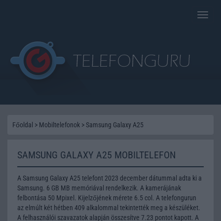
Toggle
naviga
Főoldal
>
Mobiltelefonok
>
Samsung Galaxy A25
SAMSUNG GALAXY A25 MOBILTELEFON
A Samsung Galaxy A25 telefont 2023 december dátummal adta ki a
Samsung. 6 GB MB memóriával rendelkezik. A kamerájának
felbontása 50 Mpixel. Kijelzőjének mérete 6.5 col. A telefongurun
az elmúlt két hétben 409 alkalommal tekintették meg a készüléket.
A felhasználói szavazatok alapján összesítve 7.23 pontot kapott. A