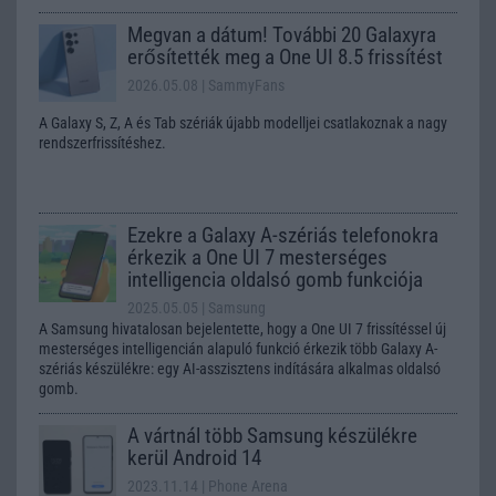
Megvan a dátum! További 20 Galaxyra
erősítették meg a One UI 8.5 frissítést
2026.05.08
| SammyFans
A Galaxy S, Z, A és Tab szériák újabb modelljei csatlakoznak a nagy
rendszerfrissítéshez.
Ezekre a Galaxy A-szériás telefonokra
érkezik a One UI 7 mesterséges
intelligencia oldalsó gomb funkciója
2025.05.05
| Samsung
A Samsung hivatalosan bejelentette, hogy a One UI 7 frissítéssel új
mesterséges intelligencián alapuló funkció érkezik több Galaxy A-
szériás készülékre: egy AI-asszisztens indítására alkalmas oldalsó
gomb.
A vártnál több Samsung készülékre
kerül Android 14
2023.11.14
| Phone Arena