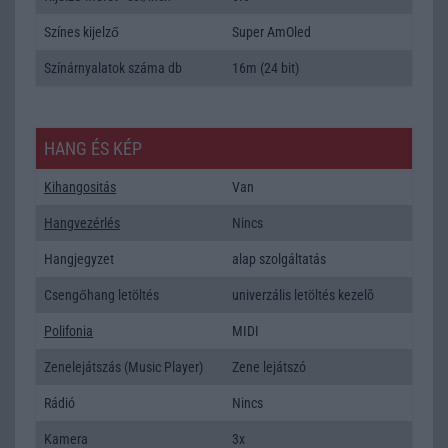
Színes kijelző
Super AmOled
Színárnyalatok száma db
16m (24 bit)
HANG ÉS KÉP
Kihangositás
Van
Hangvezérlés
Nincs
Hangjegyzet
alap szolgáltatás
Csengőhang letöltés
univerzális letöltés kezelõ
Polifonia
MIDI
Zenelejátszás (Music Player)
Zene lejátszó
Rádió
Nincs
Kamera
3x