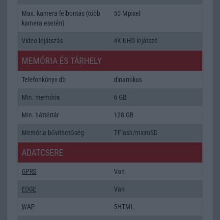
Max. kamera felbontás (több
50 Mpixel
kamera esetén)
Video lejátszás
4K UHD lejátszó
MEMÓRIA ÉS TÁRHELY
Telefonkönyv db
dinamikus
Min. memória
6 GB
Min. háttértár
128 GB
Memória bővíthetőség
T-Flash/microSD
ADATCSERE
GPRS
Van
EDGE
Van
WAP
5HTML