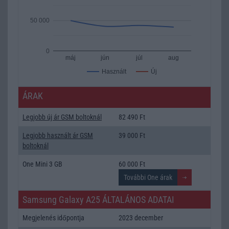
50 000
0
máj
jún
júl
aug
Új
Használt
ÁRAK
Legjobb új ár GSM boltoknál
82 490 Ft
Legjobb használt ár GSM
39 000 Ft
boltoknál
One Mini 3 GB
60 000 Ft
Samsung Galaxy A25 ÁLTALÁNOS ADATAI
Megjelenés időpontja
2023 december