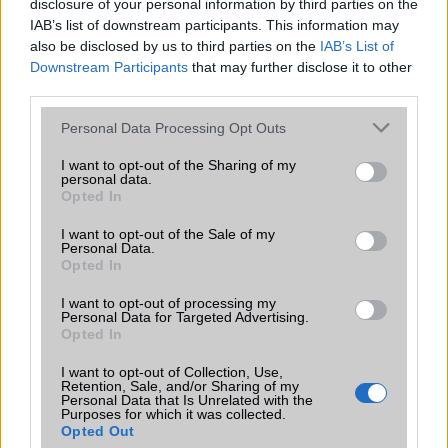
disclosure of your personal information by third parties on the
IAB’s list of downstream participants. This information may
T9 szótár
alkalmazás független szótár
also be disclosed by us to third parties on the
IAB’s List of
Downstream Participants
that may further disclose it to other
Office alkalmazások
alap szolgáltatás
third parties.
Iránytũ
ecompass
Please note that this website/app uses one or more Google
Personal Data Processing Opt Outs
Extrák
Nincs
services and may gather and store information including but
not limited to your visit or usage behaviour. You may click to
I want to opt-out of the Sharing of my
personal data.
EGYÉB
grant or deny consent to Google and its third-party tags to
Opted In
use your data for below specified purposes in below Google
Vibra jelzés
alap szolgáltatás
consent section.
I want to opt-out of the Sale of my
Personal Data.
SIM típus
nanoSIM
Opted In
SIM-ek száma
2
I want to opt-out of processing my
Personal Data for Targeted Advertising.
Flight mode
Van
Opted In
Terület
Globális
I want to opt-out of Collection, Use,
Retention, Sale, and/or Sharing of my
Personal Data that Is Unrelated with the
Funkciók
HDR
Purposes for which it was collected.
Opted Out
Brand
Nincs