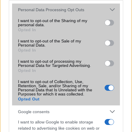
Please note that this website/app uses one or more Google
Personal Data Processing Opt Outs
services and may gather and store information including but
A Samsung Galaxy A55 prémium dizájnt
kap (fotókkal)
not limited to your visit or usage behaviour. You may click to
I want to opt-out of the Sharing of my
personal data.
grant or deny consent to Google and its third-party tags to
2024.01.03
| SamMobile
Opted In
use your data for below specified purposes in below Google
Lehet, hogy a Galaxy S24 lesz az a telefon, amely a
consent section.
I want to opt-out of the Sale of my
következő pár hétben minden figyelmet magára von, de a
Personal Data.
Opted In
Samsungnak más fontos készülékei is készülnek, mint
például a Galaxy A55.
I want to opt-out of processing my
Personal Data for Targeted Advertising.
Samsung Galaxy márciusi frissítés:
Opted In
ezek a készülékek kapják meg
I want to opt-out of Collection, Use,
2025.03.25
| 9to5Google
Retention, Sale, and/or Sharing of my
Personal Data that Is Unrelated with the
Samsung, Galaxy, One UI 7, Android, biztonsági frissítés,
Purposes for which it was collected.
Galaxy S25, Galaxy Z Fold, Galaxy A széria
Opted Out
Google consents
A Galaxy A55 kijelzője feltörli a padlót
I want to allow Google to enable storage
az A54-gyel és az S23 FE-vel
related to advertising like cookies on web or