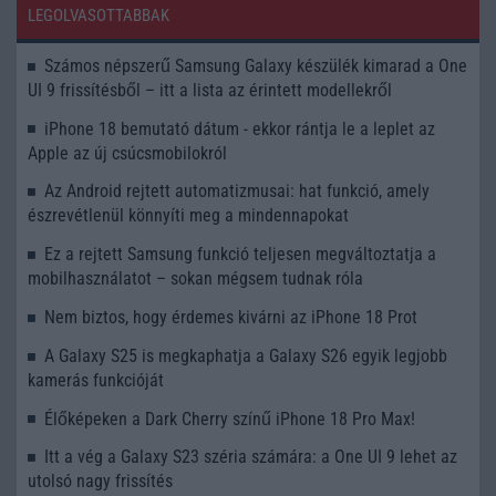
LEGOLVASOTTABBAK
Számos népszerű Samsung Galaxy készülék kimarad a One
UI 9 frissítésből – itt a lista az érintett modellekről
iPhone 18 bemutató dátum - ekkor rántja le a leplet az
Apple az új csúcsmobilokról
Az Android rejtett automatizmusai: hat funkció, amely
észrevétlenül könnyíti meg a mindennapokat
Ez a rejtett Samsung funkció teljesen megváltoztatja a
mobilhasználatot – sokan mégsem tudnak róla
Nem biztos, hogy érdemes kivárni az iPhone 18 Prot
A Galaxy S25 is megkaphatja a Galaxy S26 egyik legjobb
kamerás funkcióját
Élőképeken a Dark Cherry színű iPhone 18 Pro Max!
Itt a vég a Galaxy S23 széria számára: a One UI 9 lehet az
utolsó nagy frissítés