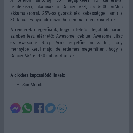
A telefon állítólag 50 megapixeles fő kamerával
rendelkezik, akárcsak a Galaxy A54, és 5000 mAh-s
akkumulátorral, 25W-os gyorstöltési sebességgel, amit a
3C tanúsítványának köszönhetően már megerősítettek.
A renderek megerősítik, hogy a telefon legalább három
színben lesz elérhető: Awesome Iceblue, Awesome Lilac
és Awesome Navy.
Arról egyelőre nincs hír, hogy
mennyibe kerül majd, de érdemes megemlíteni, hogy a
Galaxy A54-et 450 dollárért adták.
A cikkhez kapcsolódó linkek:
SamMobile