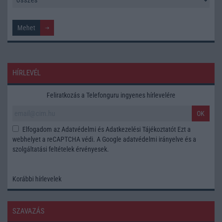
HÍRLEVÉL
Feliratkozás a Telefonguru ingyenes hírlevelére
OK
Elfogadom az
Adatvédelmi és Adatkezelési Tájékoztatót
Ezt a
webhelyet a reCAPTCHA védi. A Google
adatvédelmi irányelve
és a
szolgáltatási feltételek
érvényesek.
Korábbi hírlevelek
SZAVAZÁS