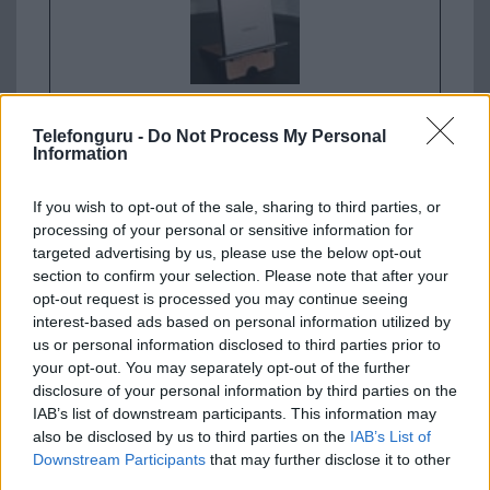
Euro Gsm
267.000 Ft (új)
Telefonguru -
Do Not Process My Personal
Information
Apple iPhone 14 Pro Max
If you wish to opt-out of the sale, sharing to third parties, or
processing of your personal or sensitive information for
targeted advertising by us, please use the below opt-out
section to confirm your selection. Please note that after your
opt-out request is processed you may continue seeing
interest-based ads based on personal information utilized by
us or personal information disclosed to third parties prior to
your opt-out. You may separately opt-out of the further
disclosure of your personal information by third parties on the
Nyugati GSM
IAB’s list of downstream participants. This information may
250.000 Ft (használt)
also be disclosed by us to third parties on the
IAB’s List of
Downstream Participants
that may further disclose it to other
third parties.