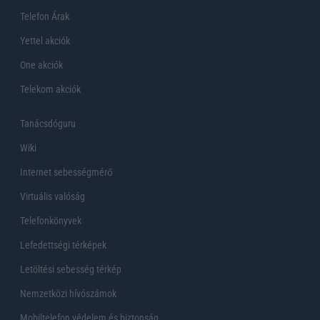
Telefon Árak
Yettel akciók
One akciók
Telekom akciók
Tanácsdóguru
Wiki
Internet sebességmérő
Virtuális valóság
Telefonkönyvek
Lefedettségi térképek
Letöltési sebesség térkép
Nemzetközi hívószámok
Mobiltelefon védelem és biztonság