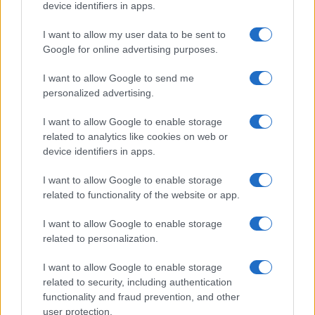
device identifiers in apps.
2024.03.21
| SamMobile
A Samsung új Galaxy A55 számos fejlesztést hoz a Galaxy
I want to allow my user data to be sent to
A54-hez képest, de a hivatalos adatlapokat nézve azt
Google for online advertising purposes.
gondolhatnánk, hogy a kijelző nem tartozik ezek közé.
I want to allow Google to send me
personalized advertising.
A Samsung hivatalosan is
megerősítette a One UI 7
I want to allow Google to enable storage
megjelenésének idejét
related to analytics like cookies on web or
2025.03.05
| Android Headlines
device identifiers in apps.
A Samsung ma hivatalosan is megerősítette a One UI 7
frissítés megjelenési időkeretét, bár a modellenkénti
I want to allow Google to enable storage
konkrét dátum továbbra is hiányzik.
related to functionality of the website or app.
I want to allow Google to enable storage
related to personalization.
I want to allow Google to enable storage
KAPCSOLÓDÓ HÍREK
related to security, including authentication
functionality and fraud prevention, and other
user protection.
A Google megerősíti a Samsung Galaxy A35