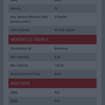
Kamera
2x
Max. kamera felbontás (több
50 Mpixel
kamera esetén)
Video lejátszás
4K UHD lejátszó
MEMÓRIA ÉS TÁRHELY
Telefonkönyv db
dinamikus
Min. memória
8 GB
Min. háttértár
128 GB
Memória bővíthetőség
Nincs
ADATCSERE
GPRS
Van
EDGE
Van