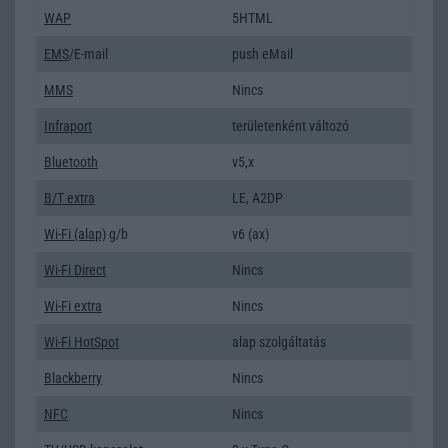
WAP
5HTML
EMS
/E-mail
push eMail
MMS
Nincs
Infraport
területenként változó
Bluetooth
v5,x
B/T extra
LE, A2DP
Wi-Fi (alap)
g/b
v6 (ax)
Wi-Fi Direct
Nincs
Wi-Fi extra
Nincs
Wi-Fi HotSpot
alap szolgáltatás
Blackberry
Nincs
NFC
Nincs