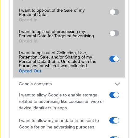
use your data for below specified purposes in below Google
Brand
Pro - emelt szintû és
consent section.
I want to opt-out of the Sale of my
felszereltségû változat!
Personal Data.
Opted In
Védelem
IP66
I want to opt-out of processing my
Limited Edition
Nincs
Personal Data for Targeted Advertising.
Opted In
SAR
Nincs publikus adat!
I want to opt-out of Collection, Use,
N/A = Nincs adat. Legutóbbi frissítés: 2026-07-13 19:00:00
Retention, Sale, and/or Sharing of my
Personal Data that Is Unrelated with the
Purposes for which it was collected.
Opted Out
Google consents
I want to allow Google to enable storage
related to advertising like cookies on web or
Új és Használt GSM kiemelt ajánlatok
device identifiers in apps.
Samsung Galaxy S26 Ultra
I want to allow my user data to be sent to
Google for online advertising purposes.