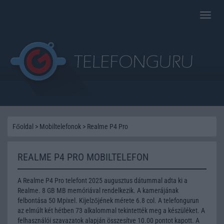
Toggle
naviga
Főoldal
>
Mobiltelefonok
>
Realme P4 Pro
REALME P4 PRO MOBILTELEFON
A Realme P4 Pro telefont 2025 augusztus dátummal adta ki a
Realme. 8 GB MB memóriával rendelkezik. A kamerájának
felbontása 50 Mpixel. Kijelzőjének mérete 6.8 col. A telefongurun
az elmúlt két hétben 73 alkalommal tekintették meg a készüléket. A
felhasználói szavazatok alapján összesítve 10.00 pontot kapott. A