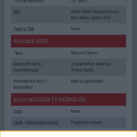
TV/USB kapcsolat
2,x Type-C
GPS
aGPS (USA), Glonass (Orosz),
BDS (Kína), Galileo (EU)
Push to Talk
Nincs
AKKUMULÁTOR
Típus
Silicium-Carbon
Készenléti idő h /
Visszatöltésre alkalmas
Cserélhetőség
(Power Bank)
Beszélgetési idő h /
80W-os gyorstöltés
Gyorstöltés
ALKALMAZÁSOK ÉS ÉRZÉKELŐK
Java
Nincs
Flash
/
Ujjlenyomat olvasó
Fingerprint sensor
SNS integráció
alap szolgáltatás