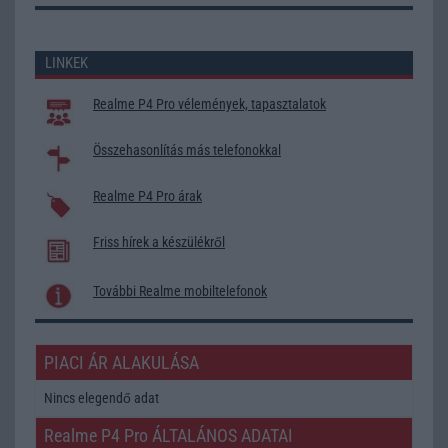
LINKEK
Realme P4 Pro vélemények, tapasztalatok
Összehasonlítás más telefonokkal
Realme P4 Pro árak
Friss hírek a készülékről
További Realme mobiltelefonok
PIACI ÁR ALAKULÁSA
Nincs elegendő adat
Realme P4 Pro ÁLTALÁNOS ADATAI