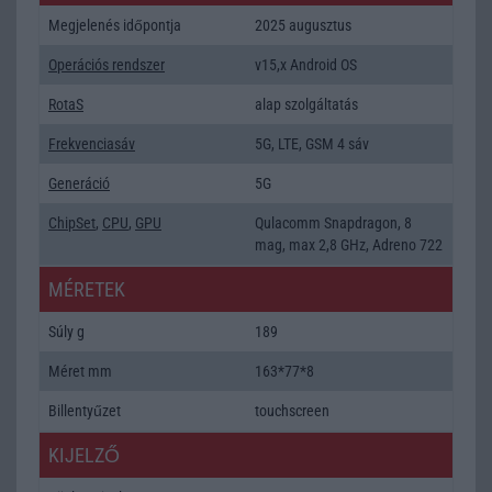
Megjelenés időpontja
2025 augusztus
Operációs rendszer
v15,x Android OS
RotaS
alap szolgáltatás
Frekvenciasáv
5G, LTE, GSM 4 sáv
Generáció
5G
ChipSet
,
CPU
,
GPU
Qulacomm Snapdragon, 8
mag, max 2,8 GHz, Adreno 722
MÉRETEK
Súly g
189
Méret mm
163*77*8
Billentyűzet
touchscreen
KIJELZŐ