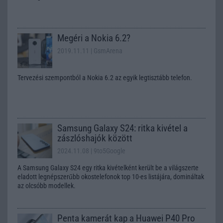
Megéri a Nokia 6.2?
2019.11.11
| GsmArena
Tervezési szempontból a Nokia 6.2 az egyik legtisztább telefon.
Samsung Galaxy S24: ritka kivétel a
zászlóshajók között
2024.11.08
| 9to5Google
A Samsung Galaxy S24 egy ritka kivételként került be a világszerte
eladott legnépszerűbb okostelefonok top 10-es listájára, domináltak
az olcsóbb modellek.
Penta kamerát kap a Huawei P40 Pro