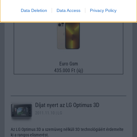
Apple iPhone 16 Pro Max
Data Deletion
Data Access
Privacy Policy
Euro Gsm
435.000 Ft (új)
Díjat nyert az LG Optimus 3D
2011.11.10
| LG
Az LG Optimus 3D a szemüveg nélküli 3D technológiáért érdemelte
ki a rangos elismerést.