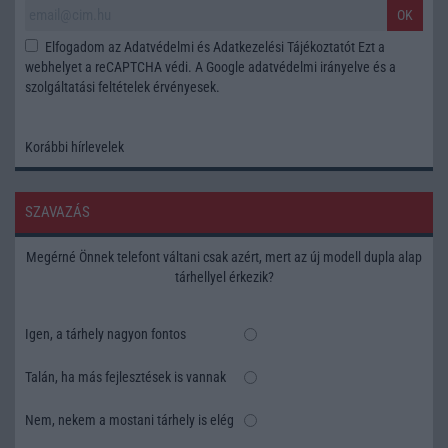
OK
Elfogadom az
Adatvédelmi és Adatkezelési Tájékoztatót
Ezt a
webhelyet a reCAPTCHA védi. A Google
adatvédelmi irányelve
és a
szolgáltatási feltételek
érvényesek.
Korábbi hírlevelek
SZAVAZÁS
Megérné Önnek telefont váltani csak azért, mert az új modell dupla alap
tárhellyel érkezik?
Igen, a tárhely nagyon fontos
Talán, ha más fejlesztések is vannak
Nem, nekem a mostani tárhely is elég