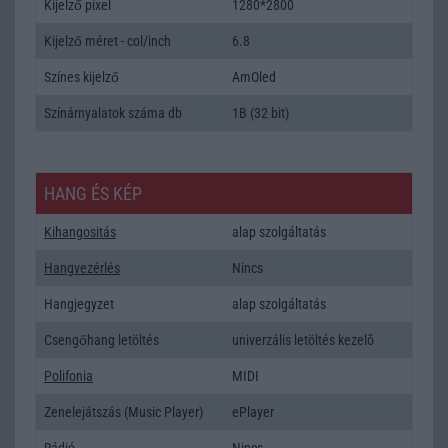
Kijelző pixel
1280*2800
Kijelző méret - col/inch
6.8
Színes kijelző
AmOled
Színárnyalatok száma db
1B (32 bit)
HANG ÉS KÉP
Kihangositás
alap szolgáltatás
Hangvezérlés
Nincs
Hangjegyzet
alap szolgáltatás
Csengőhang letöltés
univerzális letöltés kezelõ
Polifonia
MIDI
Zenelejátszás (Music Player)
ePlayer
Rádió
Nincs