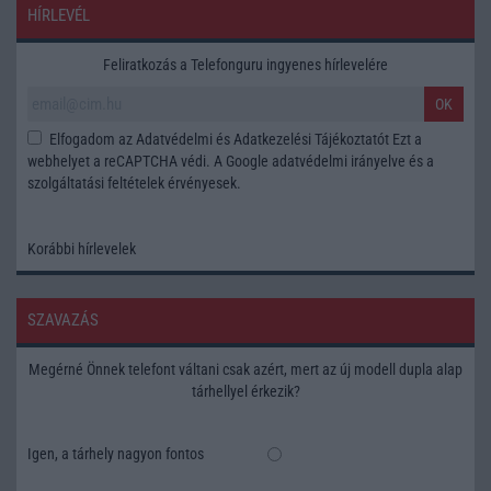
HÍRLEVÉL
Feliratkozás a Telefonguru ingyenes hírlevelére
OK
Elfogadom az
Adatvédelmi és Adatkezelési Tájékoztatót
Ezt a
webhelyet a reCAPTCHA védi. A Google
adatvédelmi irányelve
és a
szolgáltatási feltételek
érvényesek.
Korábbi hírlevelek
SZAVAZÁS
Megérné Önnek telefont váltani csak azért, mert az új modell dupla alap
tárhellyel érkezik?
Igen, a tárhely nagyon fontos