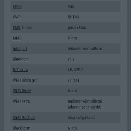
EDGE
Van
WAP
5HTML
EMS
/E-mail
push eMail
MMS
Nincs
Infraport
területenként változó
Bluetooth
v6,x
B/T extra
LE, A2DP
Wi-Fi (alap)
g/b
v7 (be)
Wi-Fi Direct
Nincs
Wi-Fi extra
területenként változó
(alacsonyabb verzió)
Wi-Fi HotSpot
alap szolgáltatás
Blackberry
Nincs