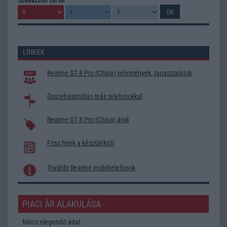
LINKEK
Realme GT 8 Pro (China) vélemények, tapasztalatok
Összehasonlítás más telefonokkal
Realme GT 8 Pro (China) árak
Friss hírek a készülékről
További Realme mobiltelefonok
PIACI ÁR ALAKULÁSA
Nincs elegendő adat