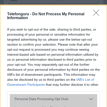
Flash
/
Ujjlenyomat olvasó
Fingerprint sensor
Telefonguru -
Do Not Process My Personal
SNS integráció
alap szolgáltatás
Information
Organizer
alap szolgáltatás
If you wish to opt-out of the sale, sharing to third parties, or
T9 szótár
alkalmazás független szótár
processing of your personal or sensitive information for
targeted advertising by us, please use the below opt-out
Office alkalmazások
alap szolgáltatás
section to confirm your selection. Please note that after your
opt-out request is processed you may continue seeing
Iránytũ
ecompass
interest-based ads based on personal information utilized by
Extrák
Nincs
us or personal information disclosed to third parties prior to
your opt-out. You may separately opt-out of the further
EGYÉB
disclosure of your personal information by third parties on the
IAB’s list of downstream participants. This information may
Vibra jelzés
alap szolgáltatás
also be disclosed by us to third parties on the
IAB’s List of
Downstream Participants
that may further disclose it to other
SIM típus
nanoSIM
third parties.
SIM-ek száma
2
Please note that this website/app uses one or more Google
Personal Data Processing Opt Outs
services and may gather and store information including but
Flight mode
Van