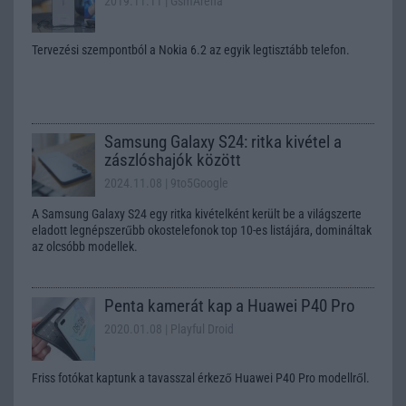
2019.11.11
| GsmArena
Tervezési szempontból a Nokia 6.2 az egyik legtisztább telefon.
Samsung Galaxy S24: ritka kivétel a
zászlóshajók között
2024.11.08
| 9to5Google
A Samsung Galaxy S24 egy ritka kivételként került be a világszerte
eladott legnépszerűbb okostelefonok top 10-es listájára, domináltak
az olcsóbb modellek.
Penta kamerát kap a Huawei P40 Pro
2020.01.08
| Playful Droid
Friss fotókat kaptunk a tavasszal érkező Huawei P40 Pro modellről.