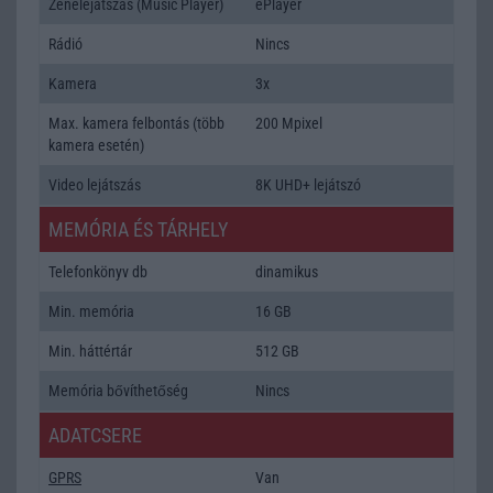
Zenelejátszás (Music Player)
ePlayer
Rádió
Nincs
Kamera
3x
Max. kamera felbontás (több
200 Mpixel
kamera esetén)
Video lejátszás
8K UHD+ lejátszó
MEMÓRIA ÉS TÁRHELY
Telefonkönyv db
dinamikus
Min. memória
16 GB
Min. háttértár
512 GB
Memória bővíthetőség
Nincs
ADATCSERE
GPRS
Van