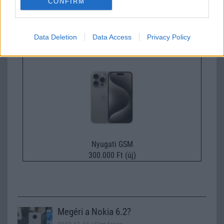
CONFIRM
Nyugati GSM
280.000 Ft (új)
Data Deletion
Data Access
Privacy Policy
Apple iPhone 15 Pro
Nyugati GSM
300.000 Ft (új)
Megéri a Nokia 6.2?