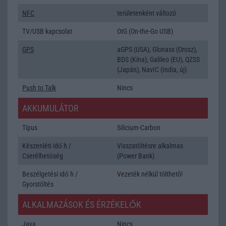
NFC
területenként változó
TV/USB kapcsolat
OtG (On-the-Go USB)
GPS
aGPS (USA), Glonass (Orosz),
BDS (Kína), Galileo (EU), QZSS
(Japán), NavIC (India, új)
Push to Talk
Nincs
AKKUMULÁTOR
Típus
Silicium-Carbon
Készenléti idő h /
Visszatöltésre alkalmas
Cserélhetőség
(Power Bank)
Beszélgetési idő h /
Vezeték nélkül tölthetõ!
Gyorstöltés
ALKALMAZÁSOK ÉS ÉRZÉKELŐK
Java
Nincs