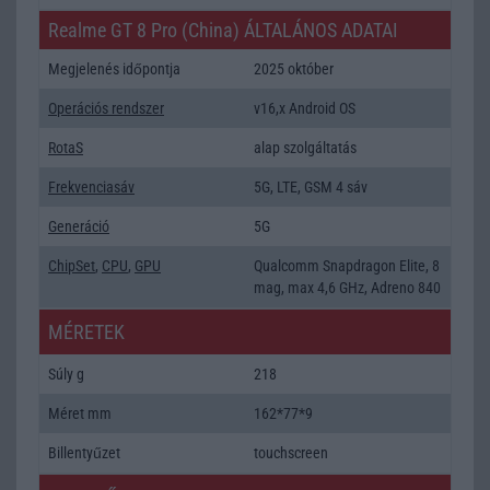
Realme GT 8 Pro (China) ÁLTALÁNOS ADATAI
Megjelenés időpontja
2025 október
Operációs rendszer
v16,x Android OS
RotaS
alap szolgáltatás
Frekvenciasáv
5G, LTE, GSM 4 sáv
Generáció
5G
ChipSet
,
CPU
,
GPU
Qualcomm Snapdragon Elite, 8
mag, max 4,6 GHz, Adreno 840
MÉRETEK
Súly g
218
Méret mm
162*77*9
Billentyűzet
touchscreen