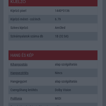
KIJELZŐ
Kijelző pixel
1440*3136
Kijelző méret - col/inch
6.79
Színes kijelző
AmOled
Színárnyalatok száma db
1B (32 bit)
HANG ÉS KÉP
Kihangositás
alap szolgáltatás
Hangvezérlés
Nincs
Hangjegyzet
alap szolgáltatás
Csengőhang letöltés
Dolby Vision
Polifonia
MIDI