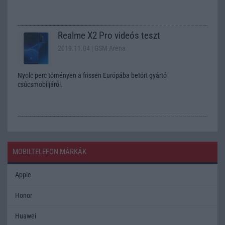
Realme X2 Pro videós teszt
2019.11.04
| GSM Arena
Nyolc perc töményen a frissen Európába betört gyártó
csúcsmobiljáról.
MOBILTELEFON MÁRKÁK
Apple
Honor
Huawei