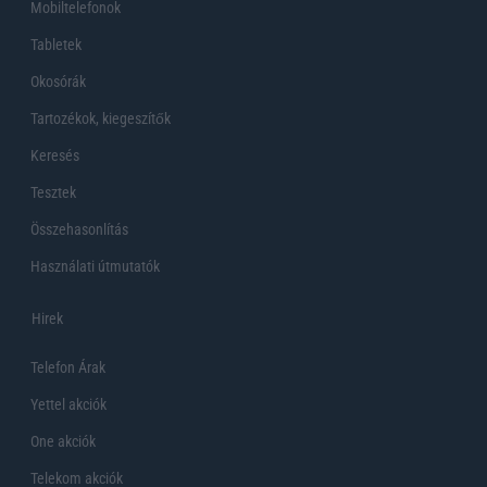
Mobiltelefonok
Tabletek
Okosórák
Tartozékok, kiegeszítők
Keresés
Tesztek
Összehasonlítás
Használati útmutatók
Hirek
Telefon Árak
Yettel akciók
One akciók
Telekom akciók