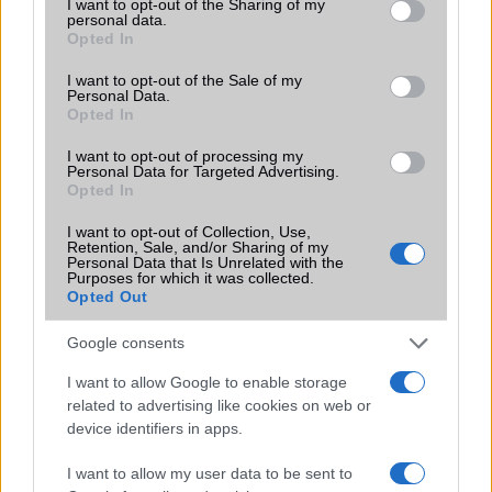
not limited to your visit or usage behaviour. You may click to
I want to opt-out of the Sharing of my
personal data.
Terület
Kína
grant or deny consent to Google and its third-party tags to
Opted In
use your data for below specified purposes in below Google
Funkciók
Mohs level 4
consent section.
I want to opt-out of the Sale of my
Personal Data.
Brand
Pro - emelt szintû és
Opted In
felszereltségû változat!
I want to opt-out of processing my
Védelem
IP69
Personal Data for Targeted Advertising.
Opted In
Limited Edition
Nincs
I want to opt-out of Collection, Use,
SAR
1,27
Retention, Sale, and/or Sharing of my
Personal Data that Is Unrelated with the
N/A = Nincs adat. Legutóbbi frissítés: 2026-07-13 19:00:00
Purposes for which it was collected.
Opted Out
Google consents
I want to allow Google to enable storage
related to advertising like cookies on web or
device identifiers in apps.
Új és Használt GSM kiemelt ajánlatok
I want to allow my user data to be sent to