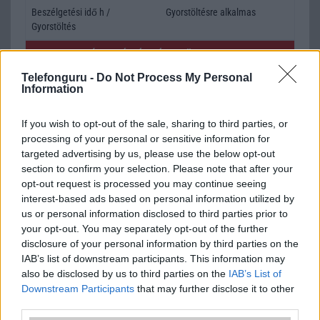
Beszélgetési idő h /
Gyorstöltésre alkalmas
Gyorstöltés
ALKALMAZÁSOK ÉS ÉRZÉKELŐK
Telefonguru -
Do Not Process My Personal
Java
Nincs
Information
Flash
/
Ujjlenyomat olvasó
Fingerprint sensor
If you wish to opt-out of the sale, sharing to third parties, or
SNS integráció
alap szolgáltatás
processing of your personal or sensitive information for
targeted advertising by us, please use the below opt-out
Organizer
alap szolgáltatás
section to confirm your selection. Please note that after your
opt-out request is processed you may continue seeing
T9 szótár
alkalmazás független szótár
interest-based ads based on personal information utilized by
Office alkalmazások
alap szolgáltatás
us or personal information disclosed to third parties prior to
your opt-out. You may separately opt-out of the further
Iránytũ
ecompass
disclosure of your personal information by third parties on the
IAB’s list of downstream participants. This information may
Extrák
Nincs
also be disclosed by us to third parties on the
IAB’s List of
Downstream Participants
that may further disclose it to other
EGYÉB
third parties.
Vibra jelzés
alap szolgáltatás