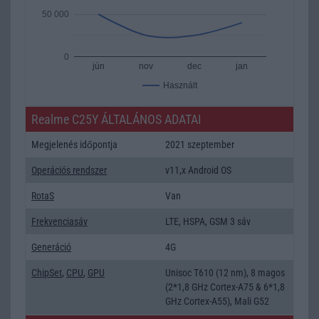
50 000
0
jún
nov
dec
jan
Használt
Realme C25Y ÁLTALÁNOS ADATAI
Megjelenés időpontja
2021 szeptember
Operációs rendszer
v11,x Android OS
RotaS
Van
Frekvenciasáv
LTE, HSPA, GSM 3 sáv
Generáció
4G
ChipSet
,
CPU
,
GPU
Unisoc T610 (12 nm), 8 magos
(2*1,8 GHz Cortex-A75 & 6*1,8
GHz Cortex-A55), Mali G52