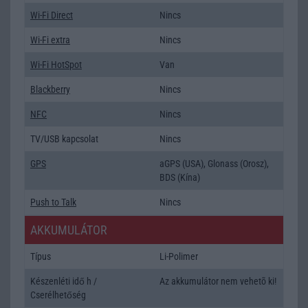
Wi-Fi Direct
Nincs
Wi-Fi extra
Nincs
Wi-Fi HotSpot
Van
Blackberry
Nincs
NFC
Nincs
TV/USB kapcsolat
Nincs
GPS
aGPS (USA), Glonass (Orosz),
BDS (Kína)
Push to Talk
Nincs
AKKUMULÁTOR
Típus
Li-Polimer
Készenléti idő h /
Az akkumulátor nem vehetõ ki!
Cserélhetőség