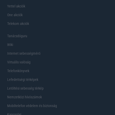
Yettel akciók
One akciók
Telekom akciók
Tanácsdóguru
Wiki
Internet sebességmérő
Virtuális valóság
Telefonkönyvek
Lefedettségi térképek
Letöltési sebesség térkép
Nemzetközi hívószámok
Mobiltelefon védelem és biztonság
Kapcsolat