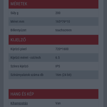
MÉRETEK
Súly g
200
Méret mm
165*76*10
Billentyűzet
touchscreen
KIJELZŐ
Kijelző pixel
720*1600
Kijelző méret - col/inch
6.5
Színes kijelző
IPS
Színárnyalatok száma db
16m (24 bit)
HANG ÉS KÉP
Kihangositás
Van