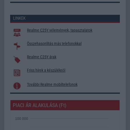
LINKEK
Realme C25Y vélemények, tapasztalatok
Összehasonlítás más telefonokkal
Realme C25Y árak
Friss hírek a készülékről
További Realme mobiltelefonok
PIACI ÁR ALAKULÁSA (Ft)
100 000