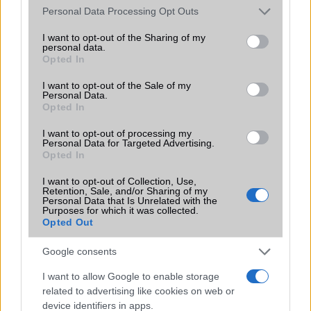
Please note that this website/app uses one or more Google
Personal Data Processing Opt Outs
services and may gather and store information including but
SIM típus
nanoSIM
not limited to your visit or usage behaviour. You may click to
I want to opt-out of the Sharing of my
personal data.
SIM-ek száma
2
grant or deny consent to Google and its third-party tags to
Opted In
use your data for below specified purposes in below Google
Flight mode
Van
consent section.
I want to opt-out of the Sale of my
Personal Data.
Terület
India
Opted In
Funkciók
420 nits (normál)
I want to opt-out of processing my
Personal Data for Targeted Advertising.
Brand
Nincs
Opted In
Védelem
Nincs
I want to opt-out of Collection, Use,
Retention, Sale, and/or Sharing of my
Limited Edition
Nincs
Personal Data that Is Unrelated with the
Purposes for which it was collected.
Opted Out
SAR
Nincs publikus adat!
N/A = Nincs adat. Legutóbbi frissítés: 2026-07-13 19:00:00
Google consents
I want to allow Google to enable storage
related to advertising like cookies on web or
device identifiers in apps.