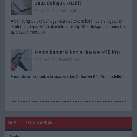
zászlóshajók között
2024.11.08
| 9to5Google
A Samsung Galaxy S24 egy ritka kivételként került be a világszerte
eladott legnépszerűbb okostelefonok top 10-es listájára, domináltak
az olcsóbb modellek.
Penta kamerát kap a Huawei P40 Pro
2020.01.08
| Playful Droid
Friss fotókat kaptunk a tavasszal érkező Huawei P40 Pro modellről.
MOBILTELEFON MÁRKÁK
Apple