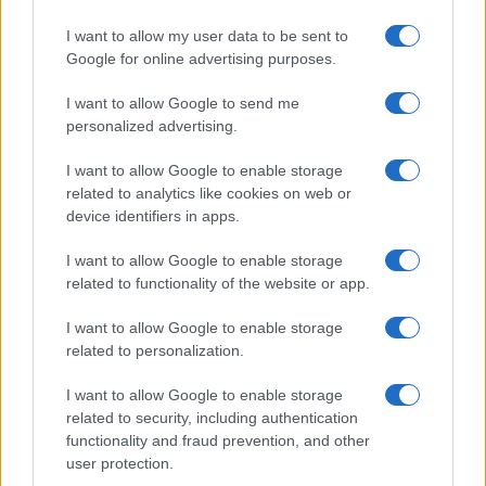
I want to allow my user data to be sent to
Google for online advertising purposes.
Új és Használt GSM kiemelt ajánlatok
I want to allow Google to send me
Apple iPhone 15 Pro Max
personalized advertising.
I want to allow Google to enable storage
related to analytics like cookies on web or
device identifiers in apps.
I want to allow Google to enable storage
related to functionality of the website or app.
I want to allow Google to enable storage
Nyugati GSM
related to personalization.
320.000 Ft (új)
I want to allow Google to enable storage
Apple Watch Series 11
related to security, including authentication
functionality and fraud prevention, and other
user protection.