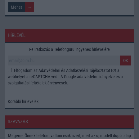
HÍRLEVÉL
Feliratkozás a Telefonguru ingyenes hírlevelére
OK
Elfogadom az
Adatvédelmi és Adatkezelési Tájékoztatót
Ezt a
webhelyet a reCAPTCHA védi. A Google
adatvédelmi irányelve
és a
szolgáltatási feltételek
érvényesek.
Korábbi hírlevelek
SZAVAZÁS
Megérné Önnek telefont váltani csak azért, mert az új modell dupla alap