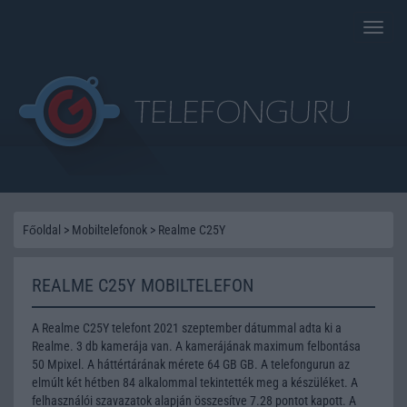
Toggle
naviga
Főoldal
>
Mobiltelefonok
>
Realme C25Y
REALME C25Y MOBILTELEFON
A Realme C25Y telefont 2021 szeptember dátummal adta ki a
Realme. 3 db kamerája van. A kamerájának maximum felbontása
50 Mpixel. A háttértárának mérete 64 GB GB. A telefongurun az
elmúlt két hétben 84 alkalommal tekintették meg a készüléket. A
felhasználói szavazatok alapján összesítve 7.28 pontot kapott. A