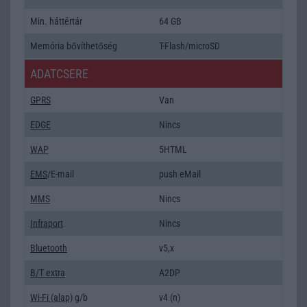
Min. háttértár
64 GB
Memória bővíthetőség
T-Flash/microSD
ADATCSERE
GPRS
Van
EDGE
Nincs
WAP
5HTML
EMS
/E-mail
push eMail
MMS
Nincs
Infraport
Nincs
Bluetooth
v5,x
B/T extra
A2DP
Wi-Fi (alap)
g/b
v4 (n)