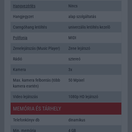
Hangvezérlés
Nincs
Hangjegyzet
alap szolgáltatás
Csengőhang letöltés
univerzális letöltés kezelõ
Polifonia
MIDI
Zenelejátszás (Music Player)
Zene lejátszó
Rádió
sztereó
Kamera
3x
Max. kamera felbontás (több
50 Mpixel
kamera esetén)
Video lejátszás
1080p HD lejátszó
MEMÓRIA ÉS TÁRHELY
Telefonkönyv db
dinamikus
Min. memória
4 GB