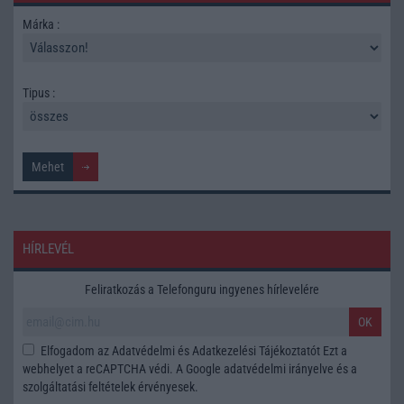
Márka :
Tipus :
HÍRLEVÉL
Feliratkozás a Telefonguru ingyenes hírlevelére
OK
Elfogadom az
Adatvédelmi és Adatkezelési Tájékoztatót
Ezt a
webhelyet a reCAPTCHA védi. A Google
adatvédelmi irányelve
és a
szolgáltatási feltételek
érvényesek.