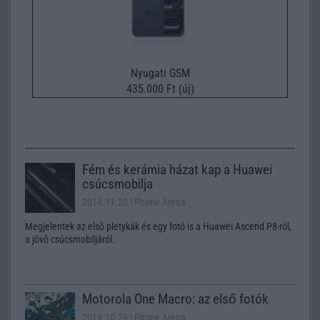
Nyugati GSM
435.000 Ft (új)
Fém és kerámia házat kap a Huawei
csúcsmobilja
2014.11.20
| Phone Arena
Megjelentek az elsõ pletykák és egy fotó is a Huawei Ascend P8-ról,
a jövõ csúcsmobiljáról.
Motorola One Macro: az első fotók
2019.10.29
| Phone Arena