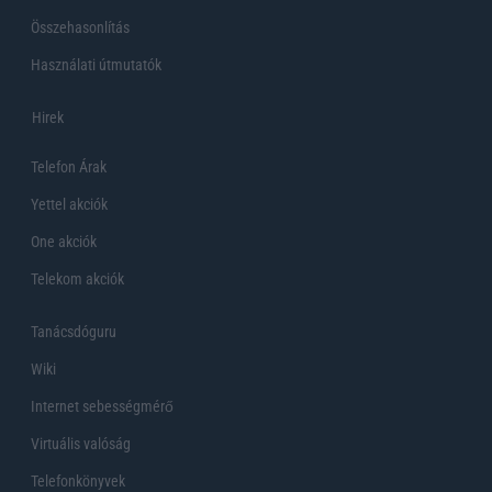
Összehasonlítás
Használati útmutatók
Hirek
Telefon Árak
Yettel akciók
One akciók
Telekom akciók
Tanácsdóguru
Wiki
Internet sebességmérő
Virtuális valóság
Telefonkönyvek