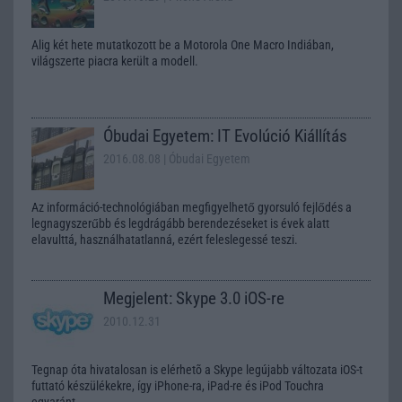
Alig két hete mutatkozott be a Motorola One Macro Indiában,
világszerte piacra került a modell.
Óbudai Egyetem: IT Evolúció Kiállítás
2016.08.08
| Óbudai Egyetem
Az információ-technológiában megfigyelhető gyorsuló fejlődés a
legnagyszerűbb és legdrágább berendezéseket is évek alatt
elavulttá, használhatatlanná, ezért feleslegessé teszi.
Megjelent: Skype 3.0 iOS-re
2010.12.31
Tegnap óta hivatalosan is elérhetõ a Skype legújabb változata iOS-t
futtató készülékekre, így iPhone-ra, iPad-re és iPod Touchra
egyaránt.