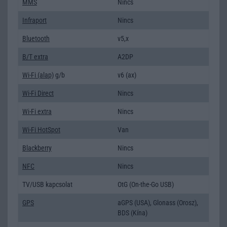
MMS
Nincs
Infraport
Nincs
Bluetooth
v5,x
B/T extra
A2DP
Wi-Fi (alap)
g/b
v6 (ax)
Wi-Fi Direct
Nincs
Wi-Fi extra
Nincs
Wi-Fi HotSpot
Van
Blackberry
Nincs
NFC
Nincs
TV/USB kapcsolat
OtG (On-the-Go USB)
GPS
aGPS (USA), Glonass (Orosz),
BDS (Kína)