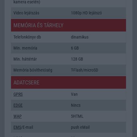
kamera esetén)
Video lejátszás
1080p HD lejátszó
MEMÓRIA ÉS TÁRHELY
Telefonkönyv db
dinamikus
Min. memória
6 GB
Min. háttértár
128 GB
Memória bővíthetőség
T-Flash/microSD
ADATCSERE
GPRS
Van
EDGE
Nincs
WAP
5HTML
EMS
/E-mail
push eMail