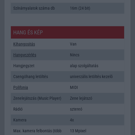
Színárnyalatok száma db
16m (24 bit)
HANG ÉS KÉP
Kihangositás
Van
Hangvezérlés
Nincs
Hangjegyzet
alap szolgáltatás
Csengőhang letöltés
univerzális letöltés kezelõ
Polifonia
MIDI
Zenelejátszás (Music Player)
Zene lejátszó
Rádió
sztereó
Kamera
4x
Max. kamera felbontás (több
13 Mpixel