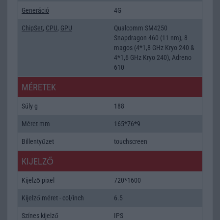
Generáció
4G
ChipSet
,
CPU
,
GPU
Qualcomm SM4250
Snapdragon 460 (11 nm), 8
magos (4*1,8 GHz Kryo 240 &
4*1,6 GHz Kryo 240), Adreno
610
MÉRETEK
Súly g
188
Méret mm
165*76*9
Billentyűzet
touchscreen
KIJELZŐ
Kijelző pixel
720*1600
Kijelző méret - col/inch
6.5
Színes kijelző
IPS