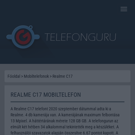
Toggle
naviga
Főoldal
>
Mobiltelefonok
>
Realme C17
REALME C17 MOBILTELEFON
A Realme C17 telefont 2020 szeptember dátummal adta ki a
Realme. 4 db kamerája van. A kamerájának maximum felbontása
13 Mpixel. A háttértárának mérete 128 GB GB. A telefongurun az
elmúlt két hétben 34 alkalommal tekintették meg a készüléket. A
felhasználói szavazatok alapján összesítve 6.67 pontot kapott. A