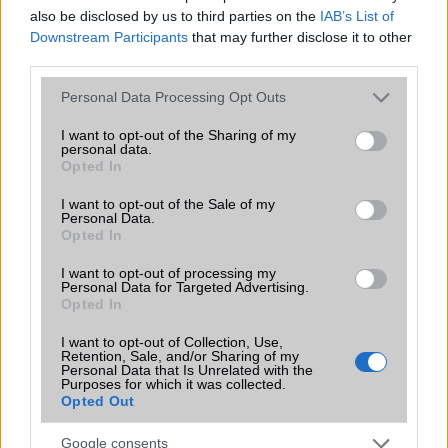
Office alkalmazások
alap szolgáltatás
also be disclosed by us to third parties on the
IAB’s List of
Downstream Participants
that may further disclose it to other
Iránytũ
ecompass
third parties.
Extrák
Nincs
Please note that this website/app uses one or more Google
Personal Data Processing Opt Outs
services and may gather and store information including but
EGYÉB
not limited to your visit or usage behaviour. You may click to
I want to opt-out of the Sharing of my
personal data.
grant or deny consent to Google and its third-party tags to
Vibra jelzés
alap szolgáltatás
Opted In
use your data for below specified purposes in below Google
SIM típus
nanoSIM
consent section.
I want to opt-out of the Sale of my
Personal Data.
SIM-ek száma
2
Opted In
Flight mode
Van
I want to opt-out of processing my
Personal Data for Targeted Advertising.
Opted In
Terület
Globális
Funkciók
90Hz frissítési gyakoriság
I want to opt-out of Collection, Use,
Retention, Sale, and/or Sharing of my
Personal Data that Is Unrelated with the
Brand
Nincs
Purposes for which it was collected.
Opted Out
Védelem
Nincs
Google consents