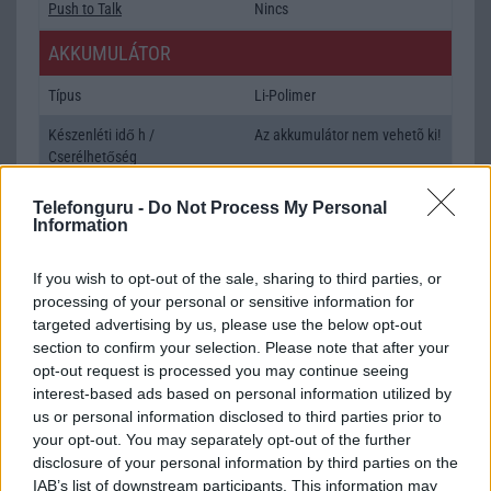
Push to Talk
Nincs
AKKUMULÁTOR
Típus
Li-Polimer
Készenléti idő h /
Az akkumulátor nem vehetõ ki!
Cserélhetőség
Beszélgetési idő h /
Gyorstöltésre alkalmas
Telefonguru -
Do Not Process My Personal
Gyorstöltés
Information
ALKALMAZÁSOK ÉS ÉRZÉKELŐK
If you wish to opt-out of the sale, sharing to third parties, or
processing of your personal or sensitive information for
Java
Nincs
targeted advertising by us, please use the below opt-out
Flash
/
Ujjlenyomat olvasó
Fingerprint sensor
section to confirm your selection. Please note that after your
opt-out request is processed you may continue seeing
SNS integráció
alap szolgáltatás
interest-based ads based on personal information utilized by
us or personal information disclosed to third parties prior to
Organizer
alap szolgáltatás
your opt-out. You may separately opt-out of the further
disclosure of your personal information by third parties on the
T9 szótár
alkalmazás független szótár
IAB’s list of downstream participants. This information may