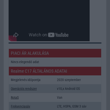
PIACI ÁR ALAKULÁSA
Nincs elegendő adat
Realme C17 ÁLTALÁNOS ADATAI
Megjelenés időpontja
2020 szeptember
Operációs rendszer
v10,x Android OS
RotaS
Van
Frekvenciasáv
LTE, HSPA, GSM 3 sáv