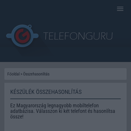
Toggle
naviga
Főoldal
>
Összehasonlítás
KÉSZÜLÉK ÖSSZEHASONLÍTÁS
Ez Magyarország legnagyobb mobiltelefon
adatbázisa. Válasszon ki két telefont és hasonlítsa
össze!