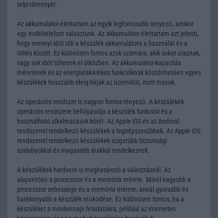
teljesítményét.
Az akkumulátor-élettartam az egyik legfontosabb tényező, amikor
egy mobiltelefont választunk. Az akkumulátor-élettartam azt jelenti,
hogy mennyi időt tölt a készülék akkumulátora a használat és a
töltés között. Ez különösen fontos azok számára, akik sokat utaznak,
vagy sok időt töltenek el útközben. Az akkumulátor-kapacitás
méretének és az energiatakarékos funkcióknak köszönhetően egyes
készülékek hosszabb ideig bírják az üzemidőt, mint mások.
Az operációs rendszer is nagyon fontos tényező. A készülékek
operációs rendszere befolyásolja a készülék funkcióit és a
használható alkalmazások körét. Az Apple iOS és az Android
rendszerrel rendelkező készülékek a legnépszerűbbek. Az Apple iOS
rendszerrel rendelkező készülékek szigorúbb biztonsági
szabályokkal és magasabb árakkal rendelkeznek.
A készülékek hardvere is meghatározó a választásnál. Az
alapvetően a processzor és a memória mérete. Minél nagyobb a
processzor sebessége és a memória mérete, annál gyorsabb és
hatékonyabb a készülék működése. Ez különösen fontos, ha a
készüléket a mindennapi feladatokra, például az internetes