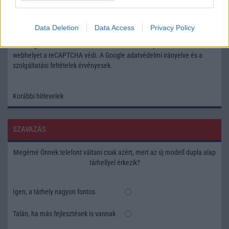
Feliratkozás a Telefonguru ingyenes hírlevelére
Data Deletion
Data Access
Privacy Policy
OK
Elfogadom az
Adatvédelmi és Adatkezelési Tájékoztatót
Ezt a
webhelyet a reCAPTCHA védi. A Google
adatvédelmi irányelve
és a
szolgáltatási feltételek
érvényesek.
Korábbi hírlevelek
SZAVAZÁS
Megérné Önnek telefont váltani csak azért, mert az új modell dupla alap
tárhellyel érkezik?
Igen, a tárhely nagyon fontos
Talán, ha más fejlesztések is vannak