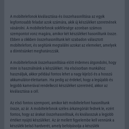
A mobiltelefonok kiválasztása és összehasonlítása az egyik
legfontosabb feladat azok számára, akik új készüléket szeretnének
vásárolni. A mobiltelefonok sokfélesége azonban számos
szempontot vonz magára, amikor két készüléket hasonlítunk össze.
Ebben a cikkben összehasonlítunk két szabadon választott
mobiltelefont, és segítünk megtalálni azokat az elemeket, amelyek
a döntésünket meghatározzák.
A mobiltelefonok összehasonlítása előtt érdemes átgondolni, hogy
mire is használnánk a készüléket. Ha elsősorban munkához
használjuk, akkor például fontos lehet a nagy kijelző és a hosszú
akkumulátor-élettartam. Ha pedig az érdekel, hogy a legújabb és
legjobb kamerával rendelkező készüléket szeretnéd, akkor az
kiválasztása a cél.
Az első fontos szempont, amikor két mobiltelefont hasonlítunk
össze, az ár. A mobiltelefonok széles árkategóriát fednek le, ezért
fontos, hogy az árakat összehasonlítsuk, és kiválasszuk a legjobb
értéket nyújtó készüléket. Az ár mellett figyelembe kell vennünk a
készülék belső hardverét, amely befolyásolja a készülék