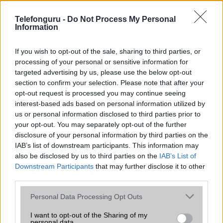
az operációs rendszer, a hardver, a kamera, az adatvédelem és a
kialakítás szempontjából döntő fontosságú lehet. Ezek a
Telefonguru -
Do Not Process My Personal
szempontok kritikusak ahhoz, hogy megtaláljuk azokat a
Information
mobiltelefonokat, amelyek megfelelnek az igényeinknek és
elvárásainknak.
If you wish to opt-out of the sale, sharing to third parties, or
processing of your personal or sensitive information for
Végül azt is fontos tudni, hogy a mobiltelefonok összehasonlítása
targeted advertising by us, please use the below opt-out
során minden felhasználó egyéni preferenciákkal rendelkezik, így a
section to confirm your selection. Please note that after your
választásuk eltérhet. Azonban azok, akik számára fontos a nagyobb
opt-out request is processed you may continue seeing
kijelző, hosszabb üzemidő, hatékony
interest-based ads based on personal information utilized by
us or personal information disclosed to third parties prior to
your opt-out. You may separately opt-out of the further
MOBILTELEFON MÁRKÁK
disclosure of your personal information by third parties on the
IAB’s list of downstream participants. This information may
Apple
also be disclosed by us to third parties on the
IAB’s List of
Downstream Participants
that may further disclose it to other
Honor
third parties.
Please note that this website/app uses one or more Google
Huawei
Personal Data Processing Opt Outs
services and may gather and store information including but
LG
not limited to your visit or usage behaviour. You may click to
I want to opt-out of the Sharing of my
personal data.