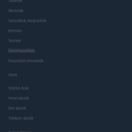
Tabletek
Okosórák
Tartozékok, kiegeszítők
Keresés
Tesztek
Összehasonlítás
Használati útmutatók
Hirek
Telefon Árak
Yettel akciók
One akciók
Telekom akciók