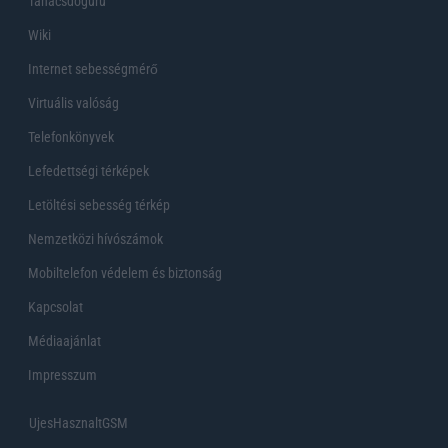
Tanácsdóguru
Wiki
Internet sebességmérő
Virtuális valóság
Telefonkönyvek
Lefedettségi térképek
Letöltési sebesség térkép
Nemzetközi hívószámok
Mobiltelefon védelem és biztonság
Kapcsolat
Médiaajánlat
Impresszum
UjesHasznaltGSM