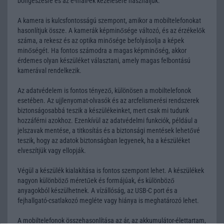
böngészésre és az e-mail-ek kezelésére használjuk.
A kamera is kulcsfontosságú szempont, amikor a mobiltelefonokat
hasonlítjuk össze. A kamerák képminősége változó, és az érzékelők
száma, a rekesz és az optika minősége befolyásolja a képek
minőségét. Ha fontos számodra a magas képminőség, akkor
érdemes olyan készüléket választani, amely magas felbontású
kamerával rendelkezik.
Az adatvédelem is fontos tényező, különösen a mobiltelefonok
esetében. Az ujjlenyomat-olvasók és az arcfelismerési rendszerek
biztonságosabbá teszik a készülékeinket, mert csak mi tudunk
hozzáférni azokhoz. Ezenkívül az adatvédelmi funkciók, például a
jelszavak mentése, a titkosítás és a biztonsági mentések lehetővé
teszik, hogy az adatok biztonságban legyenek, ha a készüléket
elveszítjük vagy ellopják.
Végül a készülék kialakítása is fontos szempont lehet. A készülékek
nagyon különböző méretűek és formájúak, és különböző
anyagokból készülhetnek. A vízállóság, az USB-C port és a
fejhallgató-csatlakozó megléte vagy hiánya is meghatározó lehet.
A mobiltelefonok összehasonlítása az ár, az akkumulátor-élettartam,