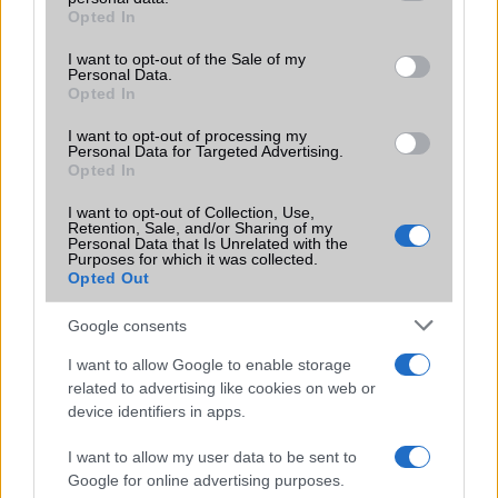
grant or deny consent to Google and its third-party tags to
Opted In
Motorola
use your data for below specified purposes in below Google
consent section.
I want to opt-out of the Sale of my
Nokia
Personal Data.
Opted In
Realme
I want to opt-out of processing my
Personal Data for Targeted Advertising.
Samsung
Opted In
Vivo
I want to opt-out of Collection, Use,
Retention, Sale, and/or Sharing of my
Personal Data that Is Unrelated with the
Xiaomi
Purposes for which it was collected.
Opted Out
ZTE
Google consents
Összes márka
I want to allow Google to enable storage
related to advertising like cookies on web or
device identifiers in apps.
Mennyibe kerül
I want to allow my user data to be sent to
Keressen a telefonboltok ajánlatai között!
Google for online advertising purposes.