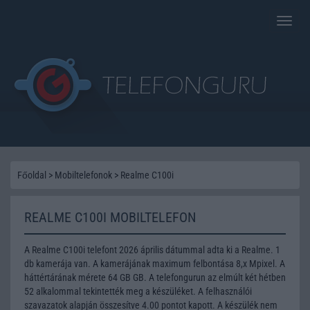
Toggle
naviga
Főoldal
>
Mobiltelefonok
>
Realme C100i
REALME C100I MOBILTELEFON
A Realme C100i telefont 2026 április dátummal adta ki a Realme. 1
db kamerája van. A kamerájának maximum felbontása 8,x Mpixel. A
háttértárának mérete 64 GB GB. A telefongurun az elmúlt két hétben
52 alkalommal tekintették meg a készüléket. A felhasználói
szavazatok alapján összesítve 4.00 pontot kapott. A készülék nem