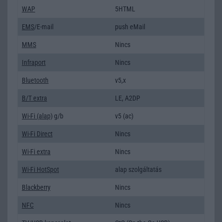
WAP
5HTML
EMS
/E-mail
push eMail
MMS
Nincs
Infraport
Nincs
Bluetooth
v5,x
B/T extra
LE, A2DP
Wi-Fi (alap)
g/b
v5 (ac)
Wi-Fi Direct
Nincs
Wi-Fi extra
Nincs
Wi-Fi HotSpot
alap szolgáltatás
Blackberry
Nincs
NFC
Nincs