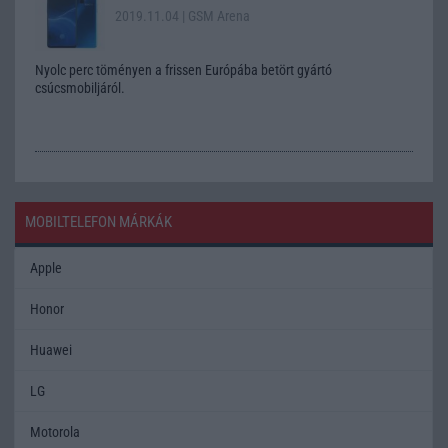
2019.11.04
| GSM Arena
Nyolc perc töményen a frissen Európába betört gyártó
csúcsmobiljáról.
MOBILTELEFON MÁRKÁK
Apple
Honor
Huawei
LG
Motorola