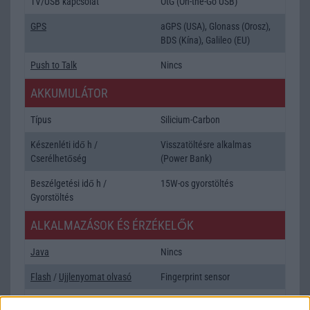
TV/USB kapcsolat
OtG (On-the-Go USB)
GPS
aGPS (USA), Glonass (Orosz),
BDS (Kína), Galileo (EU)
Push to Talk
Nincs
AKKUMULÁTOR
Típus
Silicium-Carbon
Készenléti idő h /
Visszatöltésre alkalmas
Cserélhetőség
(Power Bank)
Beszélgetési idő h /
15W-os gyorstöltés
Gyorstöltés
ALKALMAZÁSOK ÉS ÉRZÉKELŐK
Java
Nincs
Flash
/
Ujjlenyomat olvasó
Fingerprint sensor
SNS integráció
alap szolgáltatás