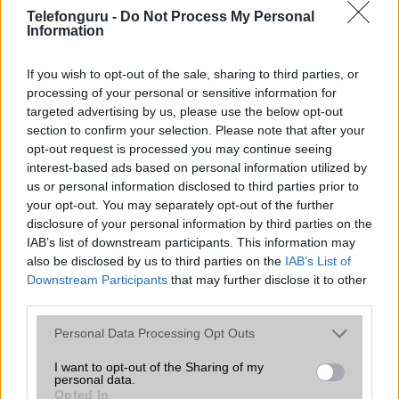
Telefonguru -
Do Not Process My Personal
Organizer
alap szolgáltatás
Information
T9 szótár
alkalmazás független szótár
If you wish to opt-out of the sale, sharing to third parties, or
Office alkalmazások
alap szolgáltatás
processing of your personal or sensitive information for
targeted advertising by us, please use the below opt-out
Iránytũ
ecompass
section to confirm your selection. Please note that after your
opt-out request is processed you may continue seeing
Extrák
Nincs
interest-based ads based on personal information utilized by
EGYÉB
us or personal information disclosed to third parties prior to
your opt-out. You may separately opt-out of the further
Vibra jelzés
alap szolgáltatás
disclosure of your personal information by third parties on the
IAB’s list of downstream participants. This information may
SIM típus
nanoSIM
also be disclosed by us to third parties on the
IAB’s List of
Downstream Participants
that may further disclose it to other
SIM-ek száma
2
third parties.
Flight mode
Van
Please note that this website/app uses one or more Google
Personal Data Processing Opt Outs
services and may gather and store information including but
Terület
Globális
not limited to your visit or usage behaviour. You may click to
I want to opt-out of the Sharing of my
personal data.
Funkciók
Kibírja, ha 2 méter magasból
grant or deny consent to Google and its third-party tags to
Opted In
leejtik!