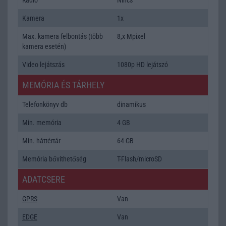
Kamera
1x
Max. kamera felbontás (több
8,x Mpixel
kamera esetén)
Video lejátszás
1080p HD lejátszó
MEMÓRIA ÉS TÁRHELY
Telefonkönyv db
dinamikus
Min. memória
4 GB
Min. háttértár
64 GB
Memória bővíthetőség
T-Flash/microSD
ADATCSERE
GPRS
Van
EDGE
Van