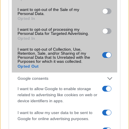
use your data for below specified purposes in below Google
consent section.
I want to opt-out of the Sale of my
Brand
Nincs
Personal Data.
Opted In
Védelem
IP64
I want to opt-out of processing my
Limited Edition
Nincs
Personal Data for Targeted Advertising.
Opted In
SAR
Nincs publikus adat!
I want to opt-out of Collection, Use,
N/A = Nincs adat. Legutóbbi frissítés: 2026-07-13 19:00:00
Retention, Sale, and/or Sharing of my
Personal Data that Is Unrelated with the
Purposes for which it was collected.
Opted Out
Google consents
I want to allow Google to enable storage
related to advertising like cookies on web or
Új és Használt GSM kiemelt ajánlatok
device identifiers in apps.
Apple iPhone 17
I want to allow my user data to be sent to
Google for online advertising purposes.