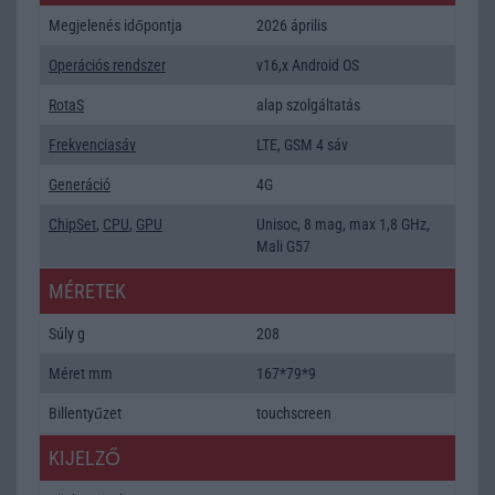
Megjelenés időpontja
2026 április
Operációs rendszer
v16,x Android OS
RotaS
alap szolgáltatás
Frekvenciasáv
LTE, GSM 4 sáv
Generáció
4G
ChipSet
,
CPU
,
GPU
Unisoc, 8 mag, max 1,8 GHz,
Mali G57
MÉRETEK
Súly g
208
Méret mm
167*79*9
Billentyűzet
touchscreen
KIJELZŐ