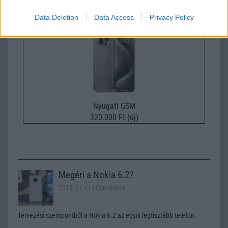
Apple iPhone 15 Pro Max
Data Deletion
Data Access
Privacy Policy
Nyugati GSM
320.000 Ft (új)
Megéri a Nokia 6.2?
2019.11.11
| GsmArena
Tervezési szempontból a Nokia 6.2 az egyik legtisztább telefon.