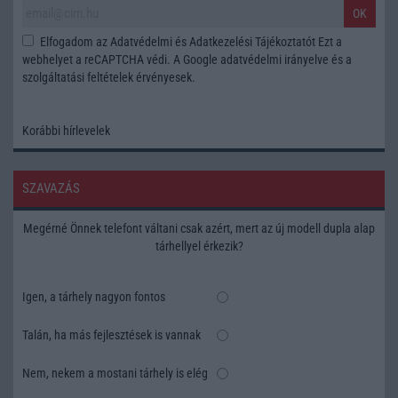
OK
Elfogadom az
Adatvédelmi és Adatkezelési Tájékoztatót
Ezt a
webhelyet a reCAPTCHA védi. A Google
adatvédelmi irányelve
és a
szolgáltatási feltételek
érvényesek.
Korábbi hírlevelek
SZAVAZÁS
Megérné Önnek telefont váltani csak azért, mert az új modell dupla alap
tárhellyel érkezik?
Igen, a tárhely nagyon fontos
Talán, ha más fejlesztések is vannak
Nem, nekem a mostani tárhely is elég