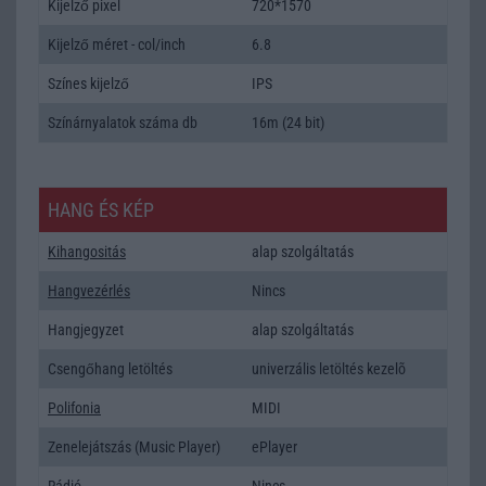
Kijelző pixel
720*1570
Kijelző méret - col/inch
6.8
Színes kijelző
IPS
Színárnyalatok száma db
16m (24 bit)
HANG ÉS KÉP
Kihangositás
alap szolgáltatás
Hangvezérlés
Nincs
Hangjegyzet
alap szolgáltatás
Csengőhang letöltés
univerzális letöltés kezelõ
Polifonia
MIDI
Zenelejátszás (Music Player)
ePlayer
Rádió
Nincs