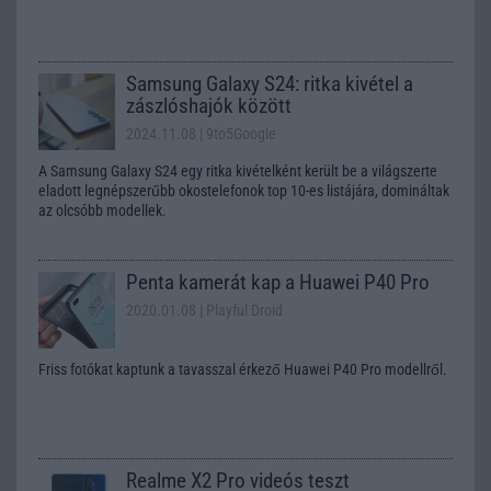
Samsung Galaxy S24: ritka kivétel a
zászlóshajók között
2024.11.08
| 9to5Google
A Samsung Galaxy S24 egy ritka kivételként került be a világszerte
eladott legnépszerűbb okostelefonok top 10-es listájára, domináltak
az olcsóbb modellek.
Penta kamerát kap a Huawei P40 Pro
2020.01.08
| Playful Droid
Friss fotókat kaptunk a tavasszal érkező Huawei P40 Pro modellről.
Realme X2 Pro videós teszt