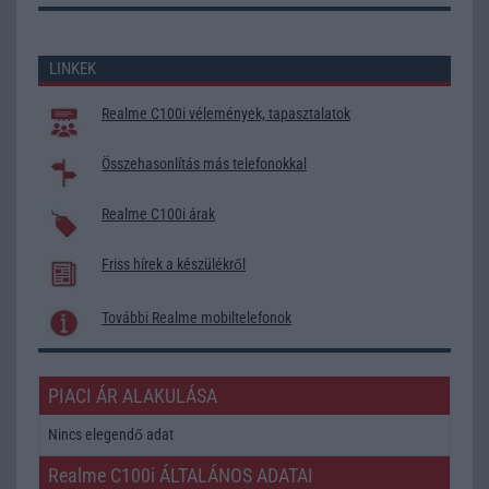
LINKEK
Realme C100i vélemények, tapasztalatok
Összehasonlítás más telefonokkal
Realme C100i árak
Friss hírek a készülékről
További Realme mobiltelefonok
PIACI ÁR ALAKULÁSA
Nincs elegendő adat
Realme C100i ÁLTALÁNOS ADATAI