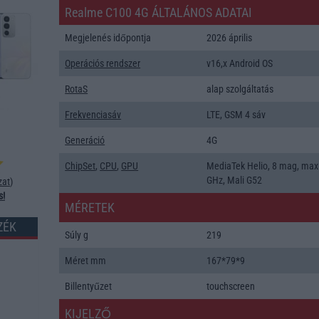
Realme C100 4G ÁLTALÁNOS ADATAI
Megjelenés időpontja
2026 április
Operációs rendszer
v16,x Android OS
RotaS
alap szolgáltatás
Frekvenciasáv
LTE, GSM 4 sáv
Generáció
4G
ChipSet
,
CPU
,
GPU
MediaTek Helio, 8 mag, max
GHz, Mali G52
zat
)
s!
MÉRETEK
ZÉK
Súly g
219
Méret mm
167*79*9
Billentyűzet
touchscreen
KIJELZŐ