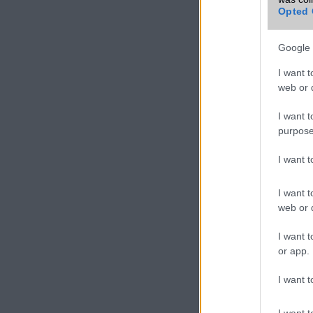
Opted 
Google 
I want t
web or d
I want t
purpose
I want 
I want t
web or d
I want t
or app.
I want t
I want t