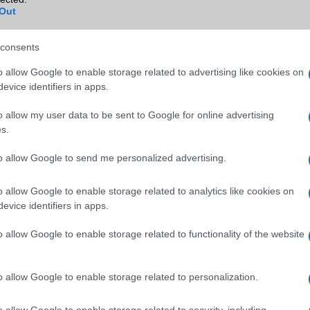
Out
TV/USB kapcsolat
OtG (On-the-Go USB)
GPS
aGPS (USA), Glonass (Orosz)
consents
BDS (Kína), Galileo (EU), QZ
(Japán)
o allow Google to enable storage related to advertising like cookies on
evice identifiers in apps.
Push to Talk
Nincs
o allow my user data to be sent to Google for online advertising
AKKUMULÁTOR
s.
Típus
Silicium-Carbon
to allow Google to send me personalized advertising.
Készenléti idő h /
Visszatöltésre alkalmas (Po
Cserélhetőség
Bank)
o allow Google to enable storage related to analytics like cookies on
evice identifiers in apps.
Beszélgetési idő h /
15W-os gyorstöltés
Gyorstöltés
o allow Google to enable storage related to functionality of the website
ALKALMAZÁSOK ÉS ÉRZÉKELŐK
o allow Google to enable storage related to personalization.
Java
Nincs
Flash
/
Ujjlenyomat olvasó
Fingerprint sensor
o allow Google to enable storage related to security, including