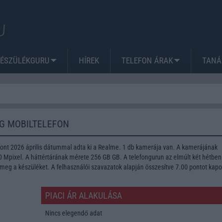
KÉSZÜLÉKGURU
HÍREK
TELEFON ÁRAK
TANÁ
G MOBILTELEFON
ont 2026 április dátummal adta ki a Realme. 1 db kamerája van. A kamerájának
Mpixel. A háttértárának mérete 256 GB GB. A telefongurun az elmúlt két hétben
meg a készüléket. A felhasználói szavazatok alapján összesítve 7.00 pontot kapo
PIACI ÁR ALAKULÁSA
Nincs elegendő adat