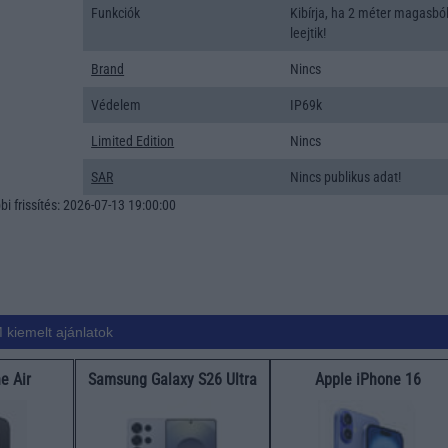
Funkciók
Kibírja, ha 2 méter magasbó
leejtik!
Brand
Nincs
Védelem
IP69k
Limited Edition
Nincs
SAR
Nincs publikus adat!
i frissítés: 2026-07-13 19:00:00
 kiemelt ajánlatok
e Air
Samsung Galaxy S26 Ultra
Apple iPhone 16