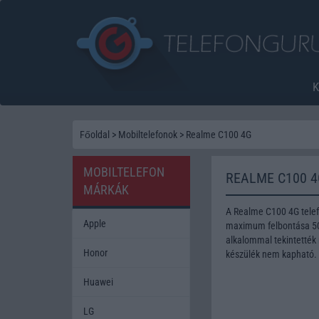
Főoldal
>
Mobiltelefonok
>
Realme C100 4G
MOBILTELEFON
REALME C100 4
MÁRKÁK
A Realme C100 4G telef
Apple
maximum felbontása 50 
alkalommal tekintették 
Honor
készülék nem kapható.
Huawei
LG