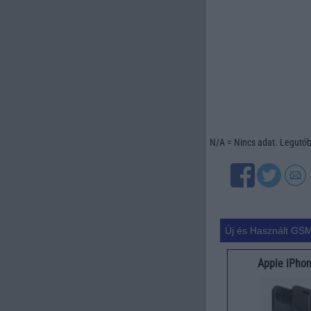
N/A = Nincs adat. Legutóbb
Új és Használt GSM
Apple iPhon