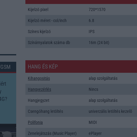
Kijelző pixel
720*1570
Kijelző méret - col/inch
6.8
Színes kijelző
IPS
Színárnyalatok száma db
16m (24 bit)
HANG ÉS KÉP
TGSM
Kihangositás
alap szolgáltatás
ért
Hangvezérlés
Nincs
y
4G?
Hangjegyzet
alap szolgáltatás
Csengőhang letöltés
univerzális letöltés kezelõ
Polifonia
MIDI
Zenelejátszás (Music Player)
ePlayer