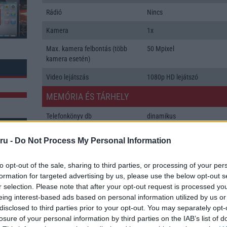
Rádió
Nincs
Kamera
1x
Max. kamera felbontás (több
50 Mpixel
kamera esetén)
Video lejátszás
1080p HD lejátszó
MEMÓRIA ÉS TÁRHELY
Telefonkönyv db
dinamikus
Min. memória
8 GB
ru -
Do Not Process My Personal Information
Min. háttértár
256 GB
k: 1
to opt-out of the sale, sharing to third parties, or processing of your per
Memória bővíthetőség
T-Flash/microSD
formation for targeted advertising by us, please use the below opt-out s
r selection. Please note that after your opt-out request is processed y
ADATCSERE
eing interest-based ads based on personal information utilized by us or
disclosed to third parties prior to your opt-out. You may separately opt-
GPRS
Van
losure of your personal information by third parties on the IAB’s list of