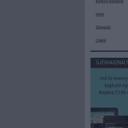
Kiemelt ajánlatok
Hírek
Szavazás
Linkek
ÚJÉSHASZNÁL
Hol és mennyi
kapható eg
Realme C100 