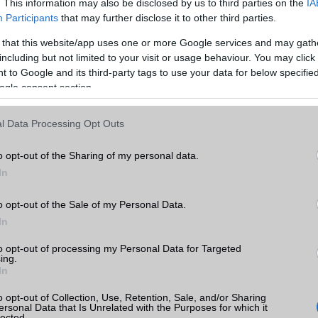
EDGE
Van
. This information may also be disclosed by us to third parties on the
IA
Participants
that may further disclose it to other third parties.
WAP
5HTML
 that this website/app uses one or more Google services and may gath
 4G
EMS
/E-mail
push eMail
including but not limited to your visit or usage behaviour. You may click 
k
 to Google and its third-party tags to use your data for below specifi
MMS
Nincs
ogle consent section.
tás
Infraport
Nincs
kkal
l Data Processing Opt Outs
Bluetooth
v5,x
 4G
B/T extra
LE, A2DP
o opt-out of the Sharing of my personal data.
In
Wi-Fi (alap)
g/b
v5 (ac)
o opt-out of the Sale of my Personal Data.
Wi-Fi Direct
Nincs
In
lme
Wi-Fi extra
Nincs
ok
to opt-out of processing my Personal Data for Targeted
Wi-Fi HotSpot
alap szolgáltatás
ing.
In
Blackberry
Nincs
o opt-out of Collection, Use, Retention, Sale, and/or Sharing
ersonal Data that Is Unrelated with the Purposes for which it
NFC
területenként változó
lected.