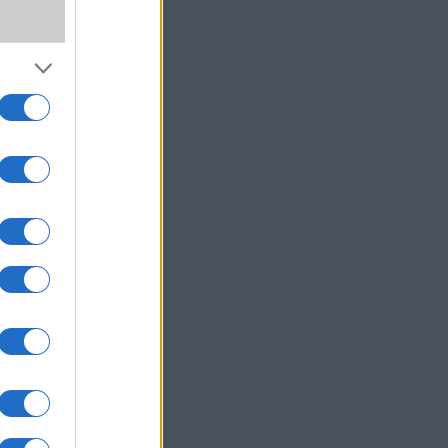
,
SS
wer