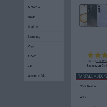
Motorola
Nokia
Realme
Samsung
Vivo
Xiaomi
7.00/10 (
1 szava
Szavazzon Ön i
ZTE
TARTALOMJEGY
Összes márka
Specifikáció
Árak