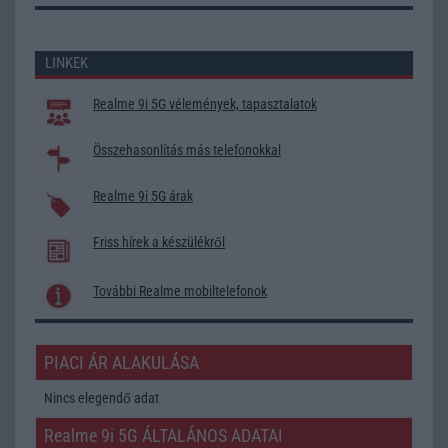
LINKEK
Realme 9i 5G vélemények, tapasztalatok
Összehasonlítás más telefonokkal
Realme 9i 5G árak
Friss hírek a készülékről
További Realme mobiltelefonok
PIACI ÁR ALAKULÁSA
Nincs elegendő adat
Realme 9i 5G ÁLTALÁNOS ADATAI