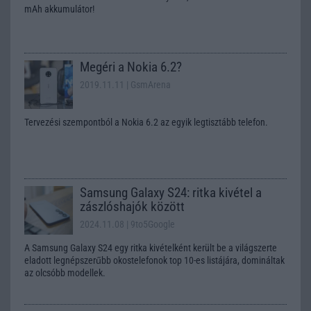
mAh akkumulátor!
Megéri a Nokia 6.2?
2019.11.11
| GsmArena
Tervezési szempontból a Nokia 6.2 az egyik legtisztább telefon.
Samsung Galaxy S24: ritka kivétel a
zászlóshajók között
2024.11.08
| 9to5Google
A Samsung Galaxy S24 egy ritka kivételként került be a világszerte
eladott legnépszerűbb okostelefonok top 10-es listájára, domináltak
az olcsóbb modellek.