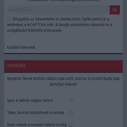
OK
Elfogadom az
Adatvédelmi és Adatkezelési Tájékoztatót
Ezt a
webhelyet a reCAPTCHA védi. A Google
adatvédelmi irányelve
és a
szolgáltatási feltételek
érvényesek.
Korábbi hírlevelek
SZAVAZÁS
Megérné Önnek telefont váltani csak azért, mert az új modell dupla alap
tárhellyel érkezik?
Igen, a tárhely nagyon fontos
Talán, ha más fejlesztések is vannak
Nem, nekem a mostani tárhely is elég