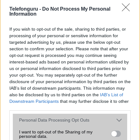
Telefonguru -
SNS integráció
Do Not Process My Personal
alap szolgáltatás
Information
Organizer
alap szolgáltatás
If you wish to opt-out of the sale, sharing to third parties, or
T9 szótár
alkalmazás független szótár
processing of your personal or sensitive information for
targeted advertising by us, please use the below opt-out
Office alkalmazások
alap szolgáltatás
section to confirm your selection. Please note that after your
Iránytũ
ecompass
opt-out request is processed you may continue seeing
interest-based ads based on personal information utilized by
Extrák
Nincs
us or personal information disclosed to third parties prior to
your opt-out. You may separately opt-out of the further
EGYÉB
disclosure of your personal information by third parties on the
IAB’s list of downstream participants. This information may
Vibra jelzés
alap szolgáltatás
also be disclosed by us to third parties on the
IAB’s List of
SIM típus
nanoSIM
Downstream Participants
that may further disclose it to other
third parties.
SIM-ek száma
2
Please note that this website/app uses one or more Google
Personal Data Processing Opt Outs
Flight mode
Van
services and may gather and store information including but
not limited to your visit or usage behaviour. You may click to
I want to opt-out of the Sharing of my
Terület
Globális
personal data.
grant or deny consent to Google and its third-party tags to