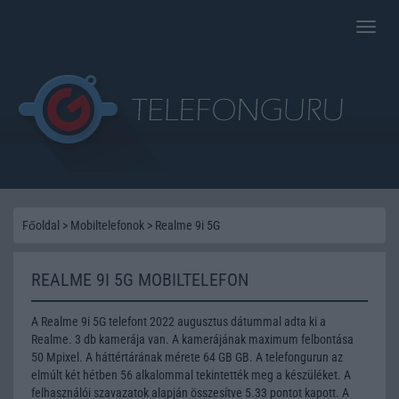
Toggle
naviga
Főoldal
>
Mobiltelefonok
>
Realme 9i 5G
REALME 9I 5G MOBILTELEFON
A Realme 9i 5G telefont 2022 augusztus dátummal adta ki a
Realme. 3 db kamerája van. A kamerájának maximum felbontása
50 Mpixel. A háttértárának mérete 64 GB GB. A telefongurun az
elmúlt két hétben 56 alkalommal tekintették meg a készüléket. A
felhasználói szavazatok alapján összesítve 5.33 pontot kapott. A