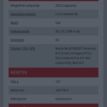
Megjelenés időpontja
2022 augusztus
Operációs rendszer
v12,x Android OS
RotaS
Van
Frekvenciasáv
5G, LTE, GSM 4 sáv
Generáció
5G
ChipSet
,
CPU
,
GPU
MediaTek MT6833P Dimensity
810 (6 nm), 8 magos (2*2,4
GHz Cortex-A76 & 6*2 GHz
Cortex-A55), Mali G57
MÉRETEK
Súly g
187
Méret mm
165*76*9
Billentyűzet
touchscreen