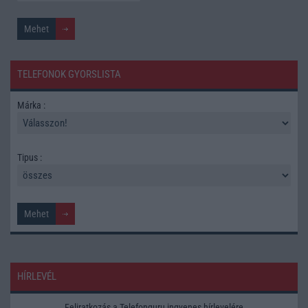
TELEFONOK GYORSLISTA
Márka :
Tipus :
HÍRLEVÉL
Feliratkozás a Telefonguru ingyenes hírlevelére