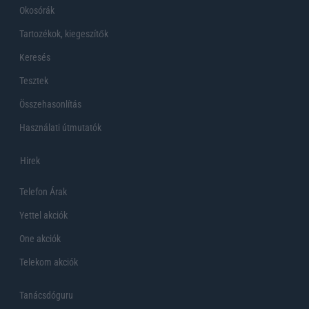
Okosórák
Tartozékok, kiegeszítők
Keresés
Tesztek
Összehasonlítás
Használati útmutatók
Hirek
Telefon Árak
Yettel akciók
One akciók
Telekom akciók
Tanácsdóguru