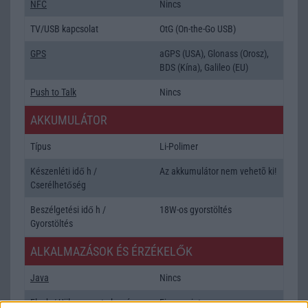
NFC
Nincs
TV/USB kapcsolat
OtG (On-the-Go USB)
GPS
aGPS (USA), Glonass (Orosz),
BDS (Kína), Galileo (EU)
Push to Talk
Nincs
AKKUMULÁTOR
Típus
Li-Polimer
Készenléti idő h /
Az akkumulátor nem vehetõ ki!
Cserélhetőség
Beszélgetési idő h /
18W-os gyorstöltés
Gyorstöltés
ALKALMAZÁSOK ÉS ÉRZÉKELŐK
Java
Nincs
Flash
/
Ujjlenyomat olvasó
Fingerprint sensor