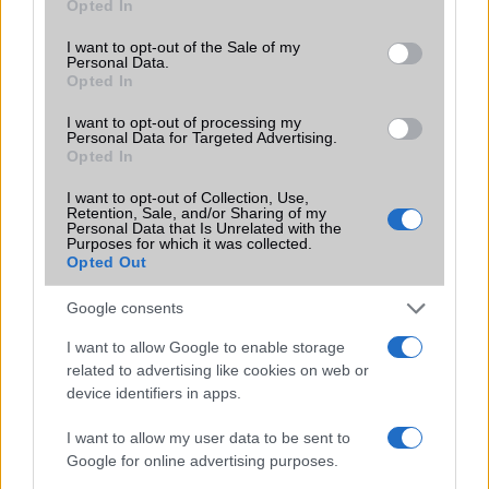
Opted In
use your data for below specified purposes in below Google
Funkciók
90Hz, 400 nits (normál)
consent section.
I want to opt-out of the Sale of my
Brand
Nincs
Personal Data.
Opted In
Védelem
Nincs
I want to opt-out of processing my
Personal Data for Targeted Advertising.
Limited Edition
Nincs
Opted In
SAR
Nincs publikus adat!
I want to opt-out of Collection, Use,
N/A = Nincs adat. Legutóbbi frissítés: 2026-07-13 19:00:00
Retention, Sale, and/or Sharing of my
Personal Data that Is Unrelated with the
Purposes for which it was collected.
Opted Out
Google consents
I want to allow Google to enable storage
related to advertising like cookies on web or
Új és Használt GSM kiemelt ajánlatok
device identifiers in apps.
Apple iPhone 15 Pro Max
I want to allow my user data to be sent to
Google for online advertising purposes.