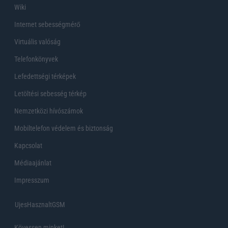
Wiki
Internet sebességmérő
Virtuális valóság
Telefonkönyvek
Lefedettségi térképek
Letöltési sebesség térkép
Nemzetközi hívószámok
Mobiltelefon védelem és biztonság
Kapcsolat
Médiaajánlat
Impresszum
UjesHasznaltGSM
Kövessen minket!