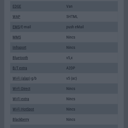
EDGE
Van
WAP
5HTML
EMS
/E-mail
push eMail
MMS
Nincs
Infraport
Nincs
Bluetooth
v5,x
B/T extra
A2DP
Wi-Fi (alap)
g/b
v5 (ac)
Wi-Fi Direct
Nincs
Wi-Fi extra
Nincs
Wi-Fi HotSpot
Nincs
Blackberry
Nincs