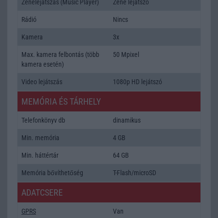
Zenelejátszás (Music Player)
Zene lejátszó
Rádió
Nincs
Kamera
3x
Max. kamera felbontás (több
50 Mpixel
kamera esetén)
Video lejátszás
1080p HD lejátszó
MEMÓRIA ÉS TÁRHELY
Telefonkönyv db
dinamikus
Min. memória
4 GB
Min. háttértár
64 GB
Memória bővíthetőség
T-Flash/microSD
ADATCSERE
GPRS
Van