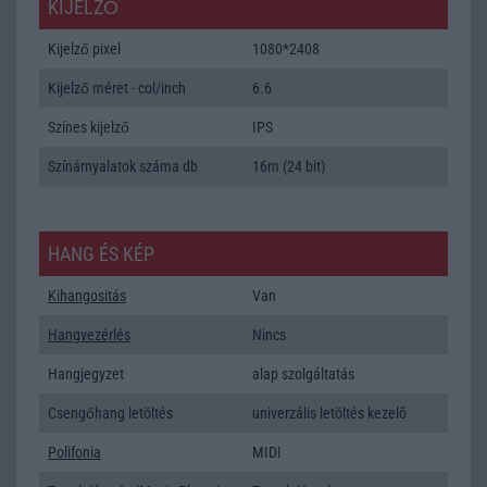
KIJELZŐ
Kijelző pixel
1080*2408
Kijelző méret - col/inch
6.6
Színes kijelző
IPS
Színárnyalatok száma db
16m (24 bit)
HANG ÉS KÉP
Kihangositás
Van
Hangvezérlés
Nincs
Hangjegyzet
alap szolgáltatás
Csengőhang letöltés
univerzális letöltés kezelõ
Polifonia
MIDI