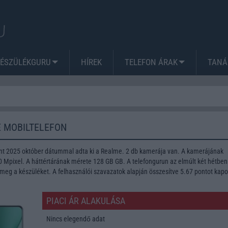
KÉSZÜLÉKGURU
HÍREK
TELEFON ÁRAK
TANÁ
E MOBILTELEFON
ont 2025 október dátummal adta ki a Realme. 2 db kamerája van. A kamerájának
Mpixel. A háttértárának mérete 128 GB GB. A telefongurun az elmúlt két hétben
meg a készüléket. A felhasználói szavazatok alapján összesítve 5.67 pontot kapo
PIACI ÁR ALAKULÁSA
Nincs elegendő adat