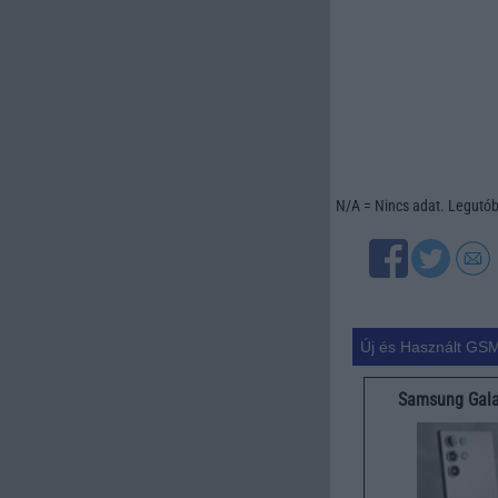
N/A = Nincs adat. Legutóbb
Új és Használt GSM
Samsung Gala