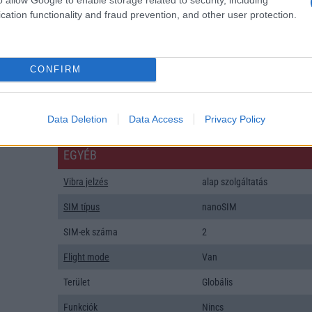
SNS integráció
alap szolgáltatás
cation functionality and fraud prevention, and other user protection.
Organizer
alap szolgáltatás
T9 szótár
alkalmazás független szótár
CONFIRM
Office alkalmazások
alap szolgáltatás
Iránytũ
ecompass
Data Deletion
Data Access
Privacy Policy
Extrák
Nincs
EGYÉB
Vibra jelzés
alap szolgáltatás
SIM típus
nanoSIM
SIM-ek száma
2
Flight mode
Van
Terület
Globális
Funkciók
Nincs