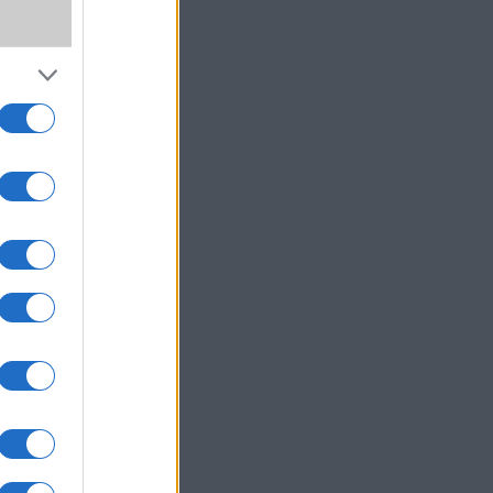
,
ki!