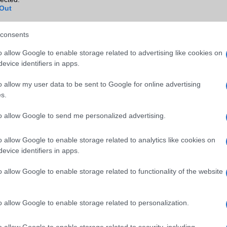
Out
TV/USB kapcsolat
2,x Type-C
GPS
aGPS (USA), Glonass (Orosz)
consents
BDS (Kína), Galileo (EU)
o allow Google to enable storage related to advertising like cookies on
Push to Talk
Nincs
evice identifiers in apps.
AKKUMULÁTOR
o allow my user data to be sent to Google for online advertising
s.
Típus
Li-Ion
Készenléti idő h /
Az akkumulátor nem vehetõ 
to allow Google to send me personalized advertising.
Cserélhetőség
o allow Google to enable storage related to analytics like cookies on
Beszélgetési idő h /
80W-os gyorstöltés
evice identifiers in apps.
Gyorstöltés
o allow Google to enable storage related to functionality of the website
ALKALMAZÁSOK ÉS ÉRZÉKELŐK
Java
Nincs
o allow Google to enable storage related to personalization.
Flash
/
Ujjlenyomat olvasó
Fingerprint sensor
o allow Google to enable storage related to security, including