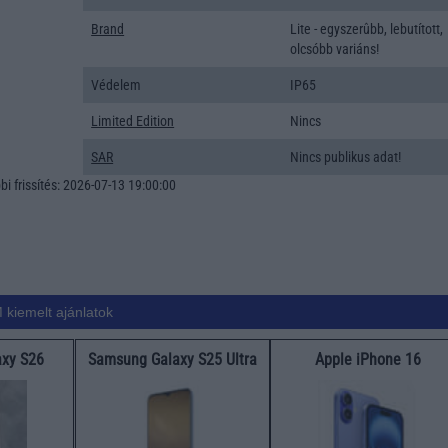
Brand
Lite - egyszerûbb, lebutított,
olcsóbb variáns!
Védelem
IP65
Limited Edition
Nincs
SAR
Nincs publikus adat!
i frissítés: 2026-07-13 19:00:00
 kiemelt ajánlatok
xy S26
Samsung Galaxy S25 Ultra
Apple iPhone 16