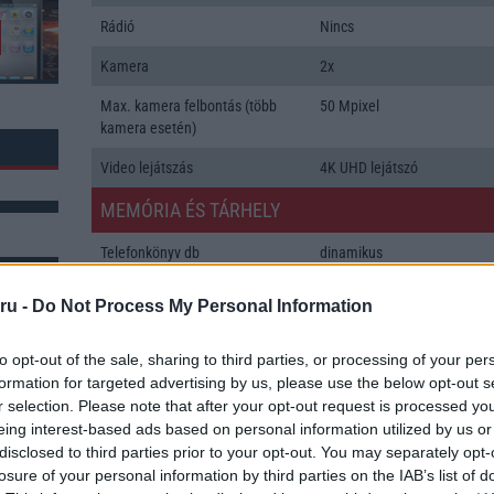
Rádió
Nincs
Kamera
2x
Max. kamera felbontás (több
50 Mpixel
kamera esetén)
Video lejátszás
4K UHD lejátszó
MEMÓRIA ÉS TÁRHELY
Telefonkönyv db
dinamikus
Min. memória
8 GB
ru -
Do Not Process My Personal Information
Min. háttértár
128 GB
k: 1
to opt-out of the sale, sharing to third parties, or processing of your per
Memória bővíthetőség
Nincs
formation for targeted advertising by us, please use the below opt-out s
r selection. Please note that after your opt-out request is processed y
ADATCSERE
eing interest-based ads based on personal information utilized by us or
disclosed to third parties prior to your opt-out. You may separately opt-
GPRS
Van
losure of your personal information by third parties on the IAB’s list of