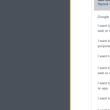
Opted 
Google 
I want t
web or d
I want t
purpose
I want 
I want t
web or d
I want t
or app.
I want t
I want t