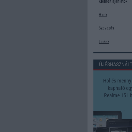
Kiemelt ajánlatok
Hírek
Szavazás
Linkek
ÚJÉSHASZNÁL
Hol és mennyi
kapható eg
Realme 15 Li