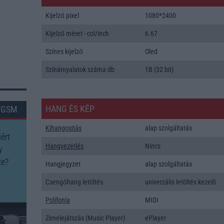
Kijelző pixel
1080*2400
Kijelző méret - col/inch
6.67
Színes kijelző
Oled
Színárnyalatok száma db
1B (32 bit)
HANG ÉS KÉP
TGSM
Kihangositás
alap szolgáltatás
ért
Hangvezérlés
Nincs
y
te?
Hangjegyzet
alap szolgáltatás
Csengőhang letöltés
univerzális letöltés kezelõ
Polifonia
MIDI
Zenelejátszás (Music Player)
ePlayer