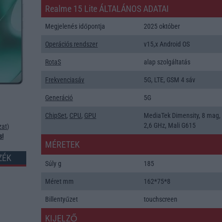
Realme 15 Lite ÁLTALÁNOS ADATAI
Megjelenés időpontja
2025 október
Operációs rendszer
v15,x Android OS
RotaS
alap szolgáltatás
Frekvenciasáv
5G, LTE, GSM 4 sáv
Generáció
5G
ChipSet
,
CPU
,
GPU
MediaTek Dimensity, 8 mag,
2,6 GHz, Mali G615
zat
)
s!
MÉRETEK
ZÉK
Súly g
185
Méret mm
162*75*8
Billentyűzet
touchscreen
KIJELZŐ