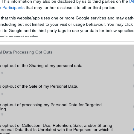
EDGE
Van
. This information may also be disclosed by us to third parties on the
IA
Participants
that may further disclose it to other third parties.
WAP
5HTML
 that this website/app uses one or more Google services and may gath
te
EMS
/E-mail
push eMail
including but not limited to your visit or usage behaviour. You may click 
k
 to Google and its third-party tags to use your data for below specifi
MMS
Nincs
ogle consent section.
tás
Infraport
területenként változó
kkal
l Data Processing Opt Outs
Bluetooth
v5,x
te
B/T extra
LE, A2DP
o opt-out of the Sharing of my personal data.
In
Wi-Fi (alap)
g/b
v5 (ac)
o opt-out of the Sale of my Personal Data.
Wi-Fi Direct
Nincs
In
lme
Wi-Fi extra
Nincs
ok
to opt-out of processing my Personal Data for Targeted
Wi-Fi HotSpot
alap szolgáltatás
ing.
In
Blackberry
Nincs
o opt-out of Collection, Use, Retention, Sale, and/or Sharing
ersonal Data that Is Unrelated with the Purposes for which it
NFC
Nincs
lected.