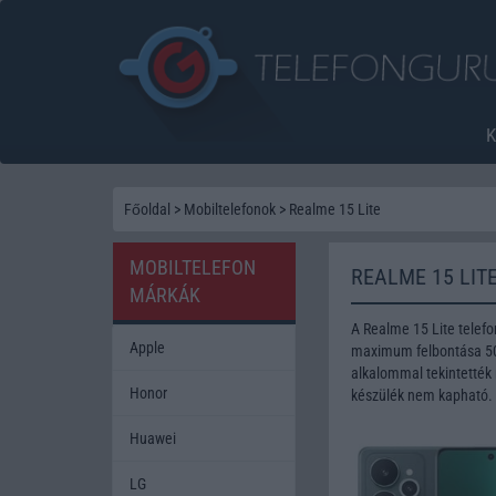
Főoldal
>
Mobiltelefonok
>
Realme 15 Lite
MOBILTELEFON
REALME 15 LIT
MÁRKÁK
A Realme 15 Lite telef
Apple
maximum felbontása 50 
alkalommal tekintették 
Honor
készülék nem kapható.
Huawei
LG