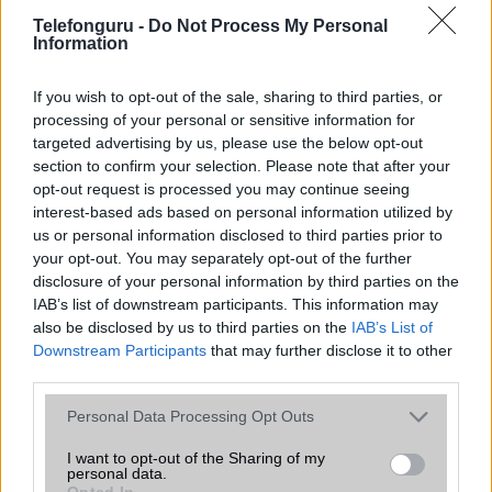
SNS integráció
alap szolgáltatás
Telefonguru -
Do Not Process My Personal
Information
Organizer
alap szolgáltatás
T9 szótár
alkalmazás független szótár
If you wish to opt-out of the sale, sharing to third parties, or
processing of your personal or sensitive information for
Office alkalmazások
alap szolgáltatás
targeted advertising by us, please use the below opt-out
section to confirm your selection. Please note that after your
Iránytũ
ecompass
opt-out request is processed you may continue seeing
Extrák
Nincs
interest-based ads based on personal information utilized by
us or personal information disclosed to third parties prior to
EGYÉB
your opt-out. You may separately opt-out of the further
disclosure of your personal information by third parties on the
Vibra jelzés
alap szolgáltatás
IAB’s list of downstream participants. This information may
also be disclosed by us to third parties on the
IAB’s List of
SIM típus
nanoSIM
Downstream Participants
that may further disclose it to other
SIM-ek száma
2
third parties.
Please note that this website/app uses one or more Google
Flight mode
Van
Personal Data Processing Opt Outs
services and may gather and store information including but
Terület
India
not limited to your visit or usage behaviour. You may click to
I want to opt-out of the Sharing of my
personal data.
grant or deny consent to Google and its third-party tags to
Funkciók
HDR10+
Opted In