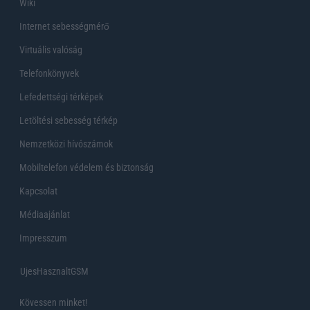
Wiki
Internet sebességmérő
Virtuális valóság
Telefonkönyvek
Lefedettségi térképek
Letöltési sebesség térkép
Nemzetközi hívószámok
Mobiltelefon védelem és biztonság
Kapcsolat
Médiaajánlat
Impresszum
UjesHasznaltGSM
Kövessen minket!