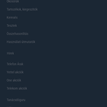
Okosórák
Tartozékok, kiegeszítők
Keresés
Tesztek
Összehasonlítás
Használati útmutatók
Hirek
Telefon Árak
Yettel akciók
One akciók
Telekom akciók
Tanácsdóguru