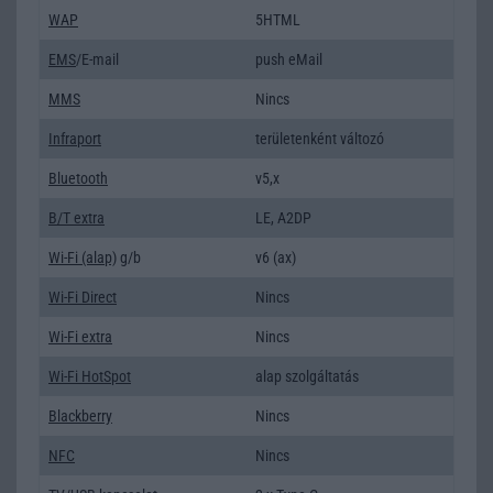
WAP
5HTML
EMS
/E-mail
push eMail
MMS
Nincs
Infraport
területenként változó
Bluetooth
v5,x
B/T extra
LE, A2DP
Wi-Fi (alap)
g/b
v6 (ax)
Wi-Fi Direct
Nincs
Wi-Fi extra
Nincs
Wi-Fi HotSpot
alap szolgáltatás
Blackberry
Nincs
NFC
Nincs