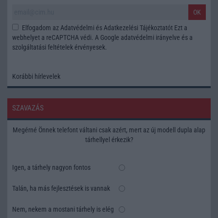
OK
Elfogadom az
Adatvédelmi és Adatkezelési Tájékoztatót
Ezt a
webhelyet a reCAPTCHA védi. A Google
adatvédelmi irányelve
és a
szolgáltatási feltételek
érvényesek.
Korábbi hírlevelek
SZAVAZÁS
Megérné Önnek telefont váltani csak azért, mert az új modell dupla alap
tárhellyel érkezik?
Igen, a tárhely nagyon fontos
Talán, ha más fejlesztések is vannak
Nem, nekem a mostani tárhely is elég