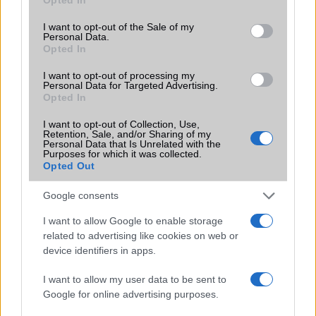
use your data for below specified purposes in below Google
consent section.
Brand
Nincs
I want to opt-out of the Sale of my
Personal Data.
Opted In
Védelem
IP69
Limited Edition
I want to opt-out of processing my
Nincs
Personal Data for Targeted Advertising.
Opted In
SAR
Nincs publikus adat!
N/A = Nincs adat. Legutóbbi frissítés: 2026-07-13 19:00:00
I want to opt-out of Collection, Use,
Retention, Sale, and/or Sharing of my
Personal Data that Is Unrelated with the
Purposes for which it was collected.
Opted Out
Google consents
I want to allow Google to enable storage
Új és Használt GSM kiemelt ajánlatok
related to advertising like cookies on web or
device identifiers in apps.
Apple iPhone 16e
I want to allow my user data to be sent to
Google for online advertising purposes.