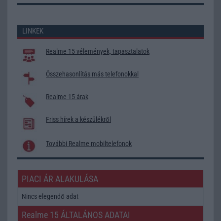
LINKEK
Realme 15 vélemények, tapasztalatok
Összehasonlítás más telefonokkal
Realme 15 árak
Friss hírek a készülékről
További Realme mobiltelefonok
PIACI ÁR ALAKULÁSA
Nincs elegendő adat
Realme 15 ÁLTALÁNOS ADATAI