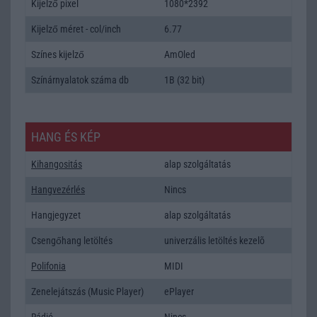
Kijelző pixel
1080*2392
Kijelző méret - col/inch
6.77
Színes kijelző
AmOled
Színárnyalatok száma db
1B (32 bit)
HANG ÉS KÉP
Kihangositás
alap szolgáltatás
Hangvezérlés
Nincs
Hangjegyzet
alap szolgáltatás
Csengőhang letöltés
univerzális letöltés kezelõ
Polifonia
MIDI
Zenelejátszás (Music Player)
ePlayer
Rádió
Nincs