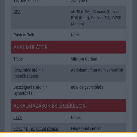
TV/USB kapcsolat
2,x Type-C
GPS
aGPS (USA), Glonass (Orosz),
BDS (Kína), Galileo (EU), QZSS
(Japán)
Push to Talk
Nincs
AKKUMULÁTOR
Típus
Silicium-Carbon
Készenléti idő h /
Az akkumulátor nem vehetõ ki!
Cserélhetőség
Beszélgetési idő h /
80W-os gyorstöltés
Gyorstöltés
ALKALMAZÁSOK ÉS ÉRZÉKELŐK
Java
Nincs
Flash
/
Ujjlenyomat olvasó
Fingerprint sensor