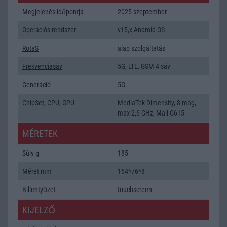
Megjelenés időpontja
2025 szeptember
Operációs rendszer
v15,x Android OS
RotaS
alap szolgáltatás
Frekvenciasáv
5G, LTE, GSM 4 sáv
Generáció
5G
ChipSet
,
CPU
,
GPU
MediaTek Dimensity, 8 mag,
max 2,6 GHz, Mali G615
MÉRETEK
Súly g
185
Méret mm
164*76*8
Billentyűzet
touchscreen
KIJELZŐ