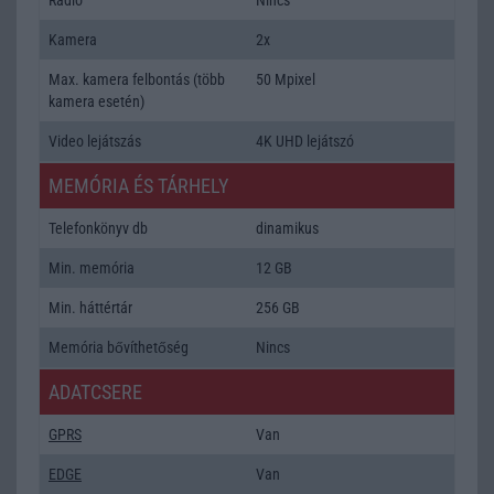
Kamera
2x
Max. kamera felbontás (több
50 Mpixel
kamera esetén)
Video lejátszás
4K UHD lejátszó
MEMÓRIA ÉS TÁRHELY
Telefonkönyv db
dinamikus
Min. memória
12 GB
Min. háttértár
256 GB
Memória bővíthetőség
Nincs
ADATCSERE
GPRS
Van
EDGE
Van