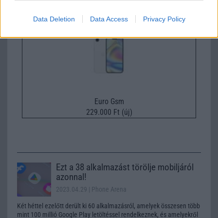
Apple iPhone 17e
Data Deletion
Data Access
Privacy Policy
Euro Gsm
229.000 Ft (új)
Ezt a 38 alkalmazást törölje mobiljáról
azonnal!
2023.04.29
| Phone Arena
Két héttel ezelőtt derült ki 60 alkalmazásról, amelyek összesen több
mint 100 millió Google Play letöltéssel rendelkeznek, és amelyekről