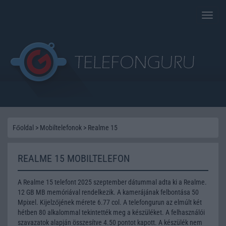
Toggle
naviga
Főoldal
>
Mobiltelefonok
>
Realme 15
REALME 15 MOBILTELEFON
A Realme 15 telefont 2025 szeptember dátummal adta ki a Realme.
12 GB MB memóriával rendelkezik. A kamerájának felbontása 50
Mpixel. Kijelzőjének mérete 6.77 col. A telefongurun az elmúlt két
hétben 80 alkalommal tekintették meg a készüléket. A felhasználói
szavazatok alapján összesítve 4.50 pontot kapott. A készülék nem