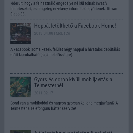
kiderült, hogy a felhasználó engedélye nélkül tolnak invazív
hirdetéseket, és rengeteg érzékeny információt gyűjtenek. Itt van
újabb 38.
Hoppá: letölthető a Facebook Home!
2013.04.08
| MoDaCo
A Facebook Home kezelőfelület négy nappal a hivatalos debütálás
előtt kipróbálható (saját felelősségre).
Gyors és soron kívüli mobiljavítás a
Telmesternél
2011.02.17
Gond van a mobiloddal és nagyon gyorsan kellene megjavítani? A
Telmester a Telefonguru háttér szervize!