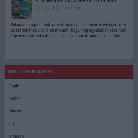
A tíz legjobb okostelefon 5 col alatt
2015.02.10
| Phone Arena
Sokan nem rajonganak az évek óta egyre inkább növekvõ kijelzõkért
és szeretnének 5 col alatt maradni, hogy még egyszerûen kezelhetõ
legyen egy kézzel a mobil és akár a zsebbe is gond nélkül beférjen.
MOBILTELEFON MÁRKÁK
Apple
Honor
Huawei
LG
Motorola