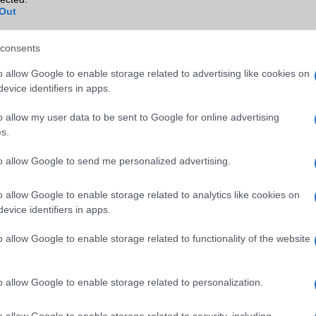
Out
Wi-Fi (alap)
g/b
v6 (ax)
Wi-Fi Direct
Nincs
consents
Wi-Fi extra
Nincs
o allow Google to enable storage related to advertising like cookies on
evice identifiers in apps.
Wi-Fi HotSpot
alap szolgáltatás
o allow my user data to be sent to Google for online advertising
Blackberry
Nincs
s.
NFC
területenként változó
to allow Google to send me personalized advertising.
TV/USB kapcsolat
2,x Type-C
o allow Google to enable storage related to analytics like cookies on
GPS
aGPS (USA), Glonass (Orosz)
evice identifiers in apps.
BDS (Kína), Galileo (EU), QZ
(Japán)
o allow Google to enable storage related to functionality of the website
Push to Talk
Nincs
AKKUMULÁTOR
o allow Google to enable storage related to personalization.
Típus
Li-Polimer
o allow Google to enable storage related to security, including