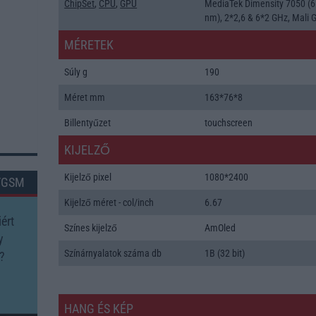
ChipSet
,
CPU
,
GPU
MediaTek Dimensity 7050 (6
nm), 2*2,6 & 6*2 GHz, Mali 
MÉRETEK
Súly g
190
Méret mm
163*76*8
Billentyűzet
touchscreen
KIJELZŐ
Kijelző pixel
1080*2400
TGSM
Kijelző méret - col/inch
6.67
ért
Színes kijelző
AmOled
y
Színárnyalatok száma db
1B (32 bit)
?
HANG ÉS KÉP