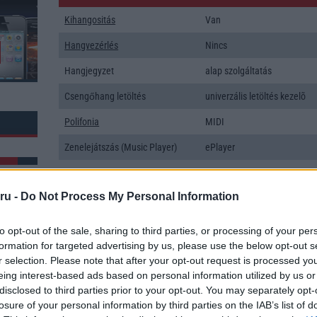
Kihangositás
Van
Hangvezérlés
Nincs
Hangjegyzet
alap szolgáltatás
Csengőhang letöltés
univerzális letöltés kezelõ
Polifonia
MIDI
Zenelejátszás (Music Player)
ePlayer
Rádió
Nincs
ru -
Do Not Process My Personal Information
Kamera
3x
Max. kamera felbontás (több
50 Mpixel
to opt-out of the sale, sharing to third parties, or processing of your per
kamera esetén)
formation for targeted advertising by us, please use the below opt-out s
k: 2
r selection. Please note that after your opt-out request is processed y
Video lejátszás
4K UHD lejátszó
eing interest-based ads based on personal information utilized by us or
MEMÓRIA ÉS TÁRHELY
disclosed to third parties prior to your opt-out. You may separately opt-
losure of your personal information by third parties on the IAB’s list of