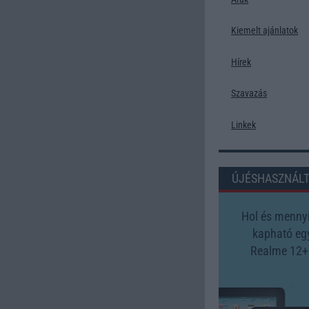
Kiemelt ajánlatok
Hírek
Szavazás
Linkek
ÚJÉSHASZNÁL
Hol és mennyi
kapható eg
Realme 12+