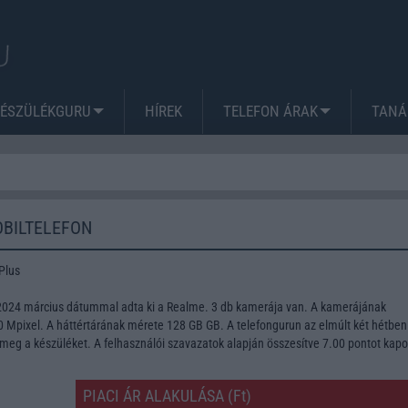
KÉSZÜLÉKGURU
HÍREK
TELEFON ÁRAK
TANÁ
OBILTELEFON
Plus
2024 március dátummal adta ki a Realme. 3 db kamerája van. A kamerájának
Mpixel. A háttértárának mérete 128 GB GB. A telefongurun az elmúlt két hétben
meg a készüléket. A felhasználói szavazatok alapján összesítve 7.00 pontot kapo
PIACI ÁR ALAKULÁSA (Ft)