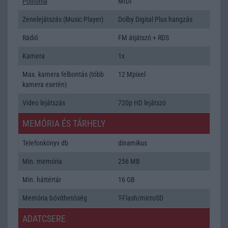
Polifonia
MIDI
Zenelejátszás (Music Player)
Dolby Digital Plus hangzás
Rádió
FM átjátszó + RDS
Kamera
1x
Max. kamera felbontás (több
12 Mpixel
kamera esetén)
Video lejátszás
720p HD lejátszó
MEMÓRIA ÉS TÁRHELY
Telefonkönyv db
dinamikus
Min. memória
256 MB
Min. háttértár
16 GB
Memória bővíthetőség
T-Flash/microSD
ADATCSERE