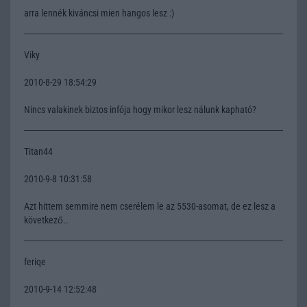
arra lennék kiváncsi mien hangos lesz :)
Viky
2010-8-29 18:54:29
Nincs valakinek biztos infója hogy mikor lesz nálunk kapható?
Titan44
2010-9-8 10:31:58
Azt hittem semmire nem cserélem le az 5530-asomat, de ez lesz a
következő..
feriqe
2010-9-14 12:52:48