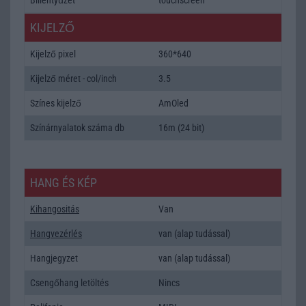
KIJELZŐ
Kijelző pixel
360*640
Kijelző méret - col/inch
3.5
Színes kijelző
AmOled
Színárnyalatok száma db
16m (24 bit)
HANG ÉS KÉP
Kihangositás
Van
Hangvezérlés
van (alap tudással)
Hangjegyzet
van (alap tudással)
Csengőhang letöltés
Nincs