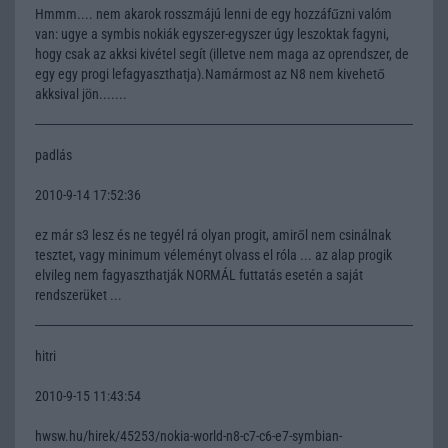
Hmmm.... nem akarok rosszmájú lenni de egy hozzáfűzni valóm
van: ugye a symbis nokiák egyszer-egyszer úgy leszoktak fagyni,
hogy csak az akksi kivétel segít (illetve nem maga az oprendszer, de
egy egy progi lefagyaszthatja).Namármost az N8 nem kivehető
akksival jön.......
padlás
2010-9-14 17:52:36
ez már s3 lesz és ne tegyél rá olyan progit, amiről nem csinálnak
tesztet, vagy minimum véleményt olvass el róla ... az alap progik
elvileg nem fagyaszthatják NORMÁL futtatás esetén a saját
rendszerüket ...
hitri
2010-9-15 11:43:54
hwsw.hu/hirek/45253/nokia-world-n8-c7-c6-e7-symbian-