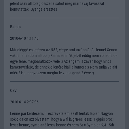
jelent csak allitolag osszel a satiot meg mar tavaj tavasszal
bemutattak. Gyenge eresztes
Babulu
2010-6-10 1:11:48
Már eléggé csereérett az N82, végre ami továbblépés lenne! Xenon
vakut nem adom alább :) Bár az érintőkijelző eddig nem vonzott, de
egye fene, megbarátkozok vele :) Az engem is zavar, hogy nincs
kameravédője, de ennek ellenére kiáll a kamera :( Nem tudja valaki
miért? Ha megveszem megint le van a gond 2 évre :)
CSV
2010-6-14 2:37:36
Lenne pár kérdésem, ill észrevételem az itt leirtak lapján:Nagyon
sok oldalon azt olvastam, hogy a wifi b/g/n-es lessz, 1 gigás proci
lessz benne, symbian3 lessz benne és nem St = Symbian 9,4 - 5th