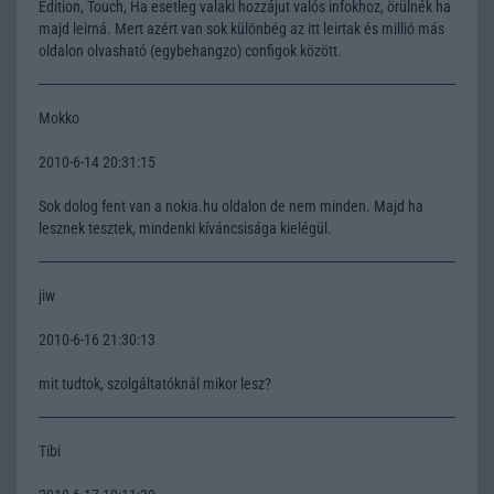
Edition, Touch, Ha esetleg valaki hozzájut valós infokhoz, örülnék ha
majd leirná. Mert azért van sok különbég az itt leirtak és millió más
oldalon olvasható (egybehangzo) configok között.
Mokko
2010-6-14 20:31:15
Sok dolog fent van a nokia.hu oldalon de nem minden. Majd ha
lesznek tesztek, mindenki kíváncsisága kielégül.
jiw
2010-6-16 21:30:13
mit tudtok, szolgáltatóknál mikor lesz?
Tibi