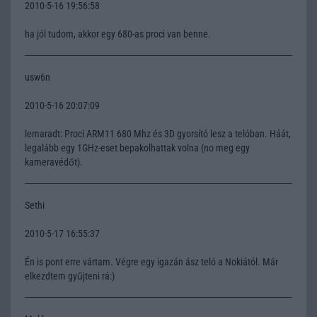
2010-5-16 19:56:58
ha jól tudom, akkor egy 680-as proci van benne.
usw6n
2010-5-16 20:07:09
lemaradt: Proci ARM11 680 Mhz és 3D gyorsító lesz a telóban. Háát,
legalább egy 1GHz-eset bepakolhattak volna (no meg egy
kameravédőt).
Sethi
2010-5-17 16:55:37
Én is pont erre vártam. Végre egy igazán ász teló a Nokiától. Már
elkezdtem gyűjteni rá:)