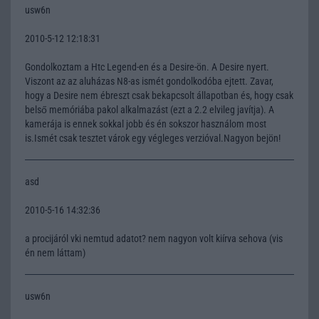
usw6n
2010-5-12 12:18:31
Gondolkoztam a Htc Legend-en és a Desire-ön. A Desire nyert.
Viszont az az aluházas N8-as ismét gondolkodóba ejtett. Zavar,
hogy a Desire nem ébreszt csak bekapcsolt állapotban és, hogy csak
belső memóriába pakol alkalmazást (ezt a 2.2 elvileg javítja). A
kamerája is ennek sokkal jobb és én sokszor használom most
is.Ismét csak tesztet várok egy végleges verzióval.Nagyon bejön!
asd
2010-5-16 14:32:36
a procijáról vki nemtud adatot? nem nagyon volt kiírva sehova (vis
én nem láttam)
usw6n