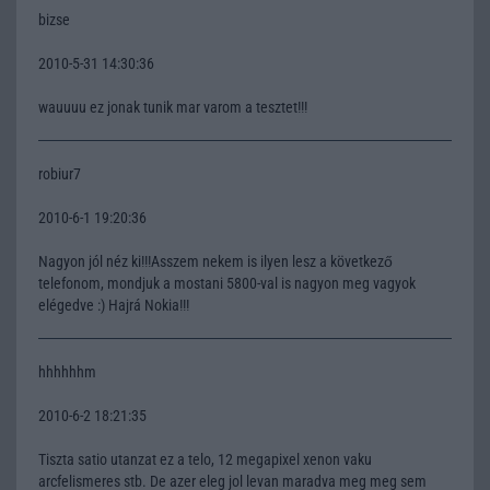
bizse
2010-5-31 14:30:36
wauuuu ez jonak tunik mar varom a tesztet!!!
robiur7
2010-6-1 19:20:36
Nagyon jól néz ki!!!Asszem nekem is ilyen lesz a következő
telefonom, mondjuk a mostani 5800-val is nagyon meg vagyok
elégedve :) Hajrá Nokia!!!
hhhhhhm
2010-6-2 18:21:35
Tiszta satio utanzat ez a telo, 12 megapixel xenon vaku
arcfelismeres stb. De azer eleg jol levan maradva meg meg sem