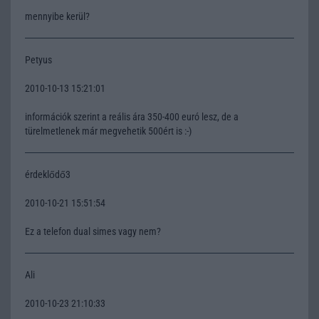
mennyibe kerül?
Petyus
2010-10-13 15:21:01
információk szerint a reális ára 350-400 euró lesz, de a
türelmetlenek már megvehetik 500ért is :-)
érdeklődő3
2010-10-21 15:51:54
Ez a telefon dual simes vagy nem?
Ali
2010-10-23 21:10:33