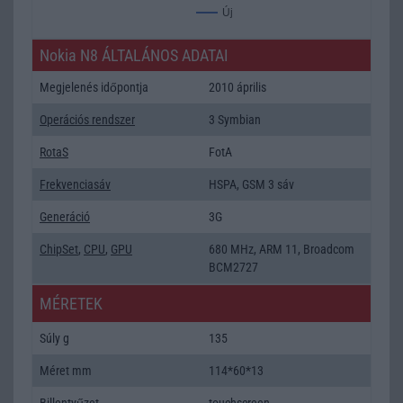
Új
Nokia N8 ÁLTALÁNOS ADATAI
Megjelenés időpontja
2010 április
Operációs rendszer
3 Symbian
RotaS
FotA
Frekvenciasáv
HSPA, GSM 3 sáv
Generáció
3G
ChipSet
,
CPU
,
GPU
680 MHz, ARM 11, Broadcom
BCM2727
MÉRETEK
Súly g
135
Méret mm
114*60*13
Billentyűzet
touchscreen