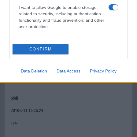
I want to allow Google to enable storage
2010-5-10 13:48:00
related to security, including authentication
functionality and fraud prevention, and other
Nem azért mert kritizálni akarok de Symbian ^3 lesz rajta.
user protection.
Mokko
CONFIRM
2010-5-10 20:43:52
JAJA az lesz rajta az tuti, de am nem kell mindent készpénznek
Data Deletion
Data Access
Privacy Policy
venni sztem mert, még egy két dolog valószínű hogy megfog
változni. (de ezalatt nem kell semmi drasztikusra gondolni)
pödi
2010-5-11 16:35:24
igaz