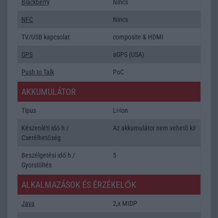
Blackberry
Nincs
NFC
Nincs
TV/USB kapcsolat
composite & HDMI
GPS
aGPS (USA)
Push to Talk
PoC
AKKUMULÁTOR
Típus
Li-Ion
Készenléti idő h /
Az akkumulátor nem vehetõ ki!
Cserélhetőség
Beszélgetési idő h /
5
Gyorstöltés
ALKALMAZÁSOK ÉS ÉRZÉKELŐK
Java
2,x MIDP