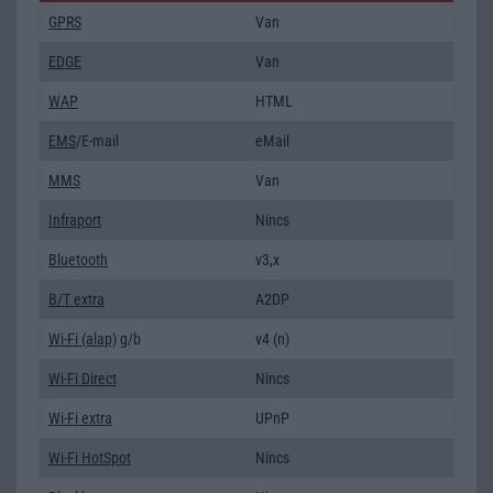
GPRS
Van
EDGE
Van
WAP
HTML
EMS
/E-mail
eMail
MMS
Van
Infraport
Nincs
Bluetooth
v3,x
B/T extra
A2DP
Wi-Fi (alap)
g/b
v4 (n)
Wi-Fi Direct
Nincs
Wi-Fi extra
UPnP
Wi-Fi HotSpot
Nincs