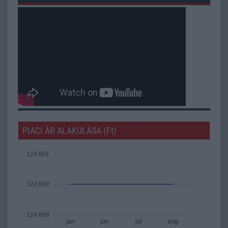
PIACI ÁR ALAKULÁSA (Ft)
124 901
124 900
124 899
jan
jún
júl
aug