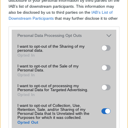
disclosure of your personal information by third parties on the
n96om van avval is meg vok elégedve de ez valahogy jobban tetcik
IAB’s list of downstream participants. This information may
also be disclosed by us to third parties on the
IAB’s List of
Downstream Participants
that may further disclose it to other
Mokko
third parties.
2010-5-6 20:48:00
Please note that this website/app uses one or more Google
Personal Data Processing Opt Outs
services and may gather and store information including but
Én 2 éve nyomom n82-vel de egy ilyenre én is befizetek, csak akkor
not limited to your visit or usage behaviour. You may click to
I want to opt-out of the Sharing of my
ha a magenta szolgáltatónál lehet majd kapni...
personal data.
grant or deny consent to Google and its third-party tags to
Opted In
use your data for below specified purposes in below Google
consent section.
Gery
I want to opt-out of the Sale of my
Personal Data.
Opted In
2010-5-7 12:47:28
I want to opt-out of processing my
Szerintem nokia meg nem gyart 12 mpx-es telefont! azzal meg
Personal Data for Targeted Advertising.
varjunk mert kell v 2 ev mire ez is piacon lesz.
Opted In
I want to opt-out of Collection, Use,
Retention, Sale, and/or Sharing of my
Nokiadriver
Personal Data that Is Unrelated with the
Purposes for which it was collected.
Opted Out
2010-5-7 15:27:53