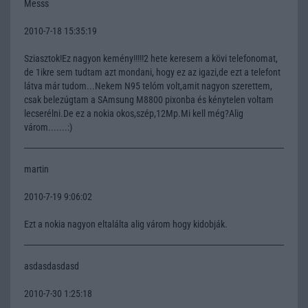
Messs
2010-7-18 15:35:19
Sziasztok!Ez nagyon kemény!!!!!2 hete keresem a kövi telefonomat,
de 1ikre sem tudtam azt mondani, hogy ez az igazi,de ezt a telefont
látva már tudom...Nekem N95 telóm volt,amit nagyon szerettem,
csak belezúgtam a SAmsung M8800 pixonba és kénytelen voltam
lecserélni.De ez a nokia okos,szép,12Mp.Mi kell még?Alig
várom.......:)
martin
2010-7-19 9:06:02
Ezt a nokia nagyon eltalálta alig várom hogy kidobják.
asdasdasdasd
2010-7-30 1:25:18