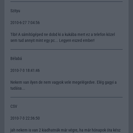
Szityu
2010-6-27 7:04:56
Tibi! A sámítógéped ne dobd ki a kukába mert ez a telefon közel
sem tud annyit mint egy pc... Legyen eszed ember!
Bélabá
2010-7-3 18:41:46
Nekem van ilyen de nem vagyok vele megelégedve. Elég gagyi a
tudása...
CSV
2010-7-3 22:36:50
jah nekem is van 2 kiadhatnák már végre, ha már hónapok óta kész