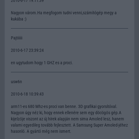
2010-6-17 19:11:39
Nagyon várom.Ha megfogom tudni venni,számítógép megy a
kukába :)
Pajtiiiii
2010-6-17 23:39:24
en ugytudom hogy 1 GHZ es a proci.
usw6n
2010-6-18 10:39:43
arm11-es 680 Mhz-es proci van benne. 3D grafikai gyorsítóval.
Nagyon úgy néz ki, hogy ennek ellenére sem egy döcögős gép.A
kijelzője viszont az új hírek alapján nem sima Amoled lesz, hanem
valami egyedileg tovább fejlesztett. A Samsung Super Amoled-jéhez
hasonló. A gyártó még nem ismert.