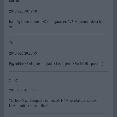
Mokko
2010-5-20 19:49:18
ha még lenne benne divX támogatás és DVB-H antenna akkor hát...
:D
Tibi
2010-5-26 20:20:53
Egyenlőre X6 elég,de meglátjuk.Legfeljebb X6ot örökli a párom :)
yuppy
2010-5-30 4:18:51
Tibi lesz Divx támogatás benne, sőt HDMI csatlakozó is amivel
közvetlenül tv-re csatolható.