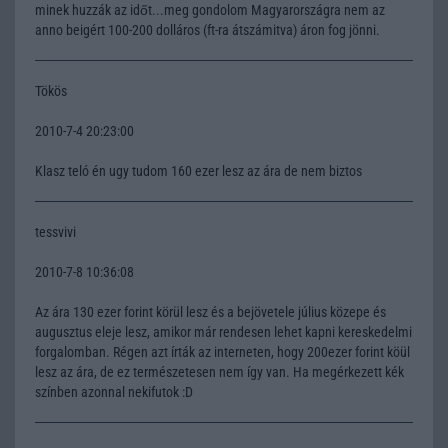
minek huzzák az időt...meg gondolom Magyarországra nem az
anno beigért 100-200 dolláros (ft-ra átszámitva) áron fog jönni.
Tökös
2010-7-4 20:23:00
Klasz teló én ugy tudom 160 ezer lesz az ára de nem biztos
tessvivi
2010-7-8 10:36:08
Az ára 130 ezer forint körül lesz és a bejövetele július közepe és
augusztus eleje lesz, amikor már rendesen lehet kapni kereskedelmi
forgalomban. Régen azt írták az interneten, hogy 200ezer forint köül
lesz az ára, de ez természetesen nem így van. Ha megérkezett kék
színben azonnal nekifutok :D