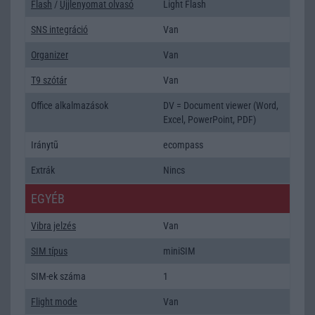
Flash
/
Ujjlenyomat olvasó
Light Flash
SNS integráció
Van
Organizer
Van
T9 szótár
Van
Office alkalmazások
DV = Document viewer (Word,
Excel, PowerPoint, PDF)
Iránytũ
ecompass
Extrák
Nincs
EGYÉB
Vibra jelzés
Van
SIM típus
miniSIM
SIM-ek száma
1
Flight mode
Van