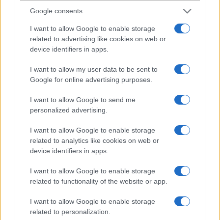
Google consents
Gerry!Miért beszélsz ostobaságokat???Éppen egy 12 MP-estelefon
fórumában!!!Nézzél körül,és gondolkozz,mielőtt valamit leírsz!
I want to allow Google to enable storage
related to advertising like cookies on web or
device identifiers in apps.
robiur7
I want to allow my user data to be sent to
2010-5-8 9:35:39
Google for online advertising purposes.
Nekem is nagyon bejön ez a telefon, én is szívesen elfogadnék egy
I want to allow Google to send me
ilyet, bár van egy 2 hónapos 5800-ám azzal is 100%-ig elégedett
personalized advertising.
vagyok.
I want to allow Google to enable storage
recko
related to analytics like cookies on web or
device identifiers in apps.
2010-5-9 21:24:16
I want to allow Google to enable storage
Még annyit, hogy nem csípem az érintőképernyős fonokat, de ezzel
related to functionality of the website or app.
kibékültem első látásra!
I want to allow Google to enable storage
related to personalization.
pödi