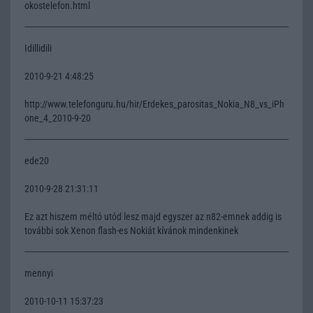
okostelefon.html
Idillidili
2010-9-21 4:48:25
http://www.telefonguru.hu/hir/Erdekes_parositas_Nokia_N8_vs_iPh
one_4_2010-9-20
ede20
2010-9-28 21:31:11
Ez azt hiszem méltó utód lesz majd egyszer az n82-emnek addig is
további sok Xenon flash-es Nokiát kívánok mindenkinek
mennyi
2010-10-11 15:37:23