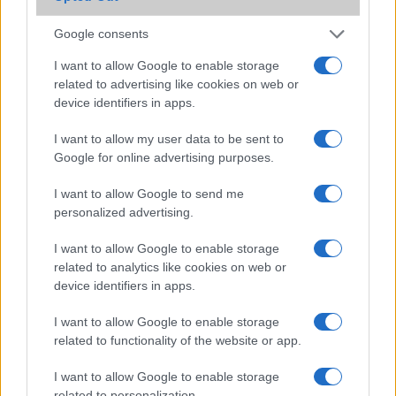
Brand
Nincs
Google consents
Védelem
Nincs
I want to allow Google to enable storage
Limited Edition
Nincs
related to advertising like cookies on web or
device identifiers in apps.
SAR
0,64
N/A = Nincs adat. Legutóbbi frissítés: 2026-07-13 19:00:00
I want to allow my user data to be sent to
Google for online advertising purposes.
I want to allow Google to send me
personalized advertising.
I want to allow Google to enable storage
related to analytics like cookies on web or
Új és Használt GSM kiemelt ajánlatok
device identifiers in apps.
Apple iPad (2025)
I want to allow Google to enable storage
related to functionality of the website or app.
I want to allow Google to enable storage
related to personalization.