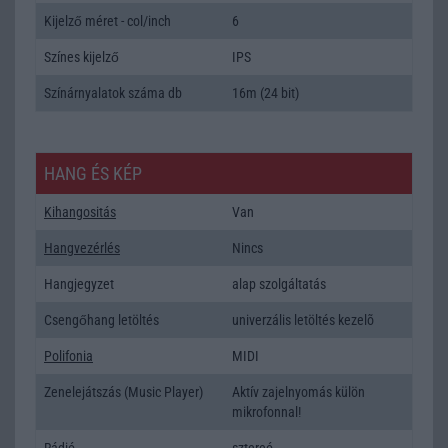
Kijelző méret - col/inch
6
Színes kijelző
IPS
Színárnyalatok száma db
16m (24 bit)
HANG ÉS KÉP
Kihangositás
Van
Hangvezérlés
Nincs
Hangjegyzet
alap szolgáltatás
Csengőhang letöltés
univerzális letöltés kezelõ
Polifonia
MIDI
Zenelejátszás (Music Player)
Aktív zajelnyomás külön
mikrofonnal!
Rádió
sztereó