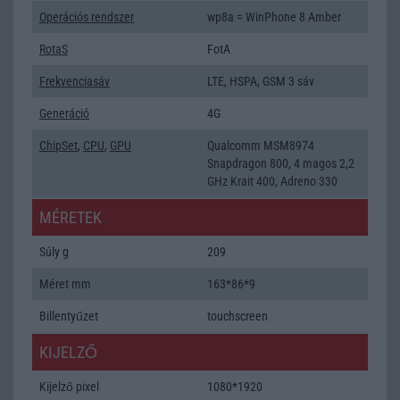
Operációs rendszer
wp8a = WinPhone 8 Amber
RotaS
FotA
Frekvenciasáv
LTE, HSPA, GSM 3 sáv
Generáció
4G
ChipSet
,
CPU
,
GPU
Qualcomm MSM8974
Snapdragon 800, 4 magos 2,2
GHz Krait 400, Adreno 330
MÉRETEK
Súly g
209
Méret mm
163*86*9
Billentyűzet
touchscreen
KIJELZŐ
Kijelző pixel
1080*1920