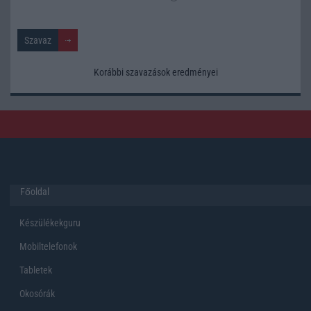
Korábbi szavazások eredményei
Főoldal
Készülékekguru
Mobiltelefonok
Tabletek
Okosórák