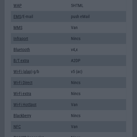
WAP
5HTML
EMS
/E-mail
push eMail
MMS
Van
Infraport
Nincs
Bluetooth
v4,x
B/T extra
A2DP
Wi-Fi (alap)
g/b
v5 (ac)
Wi-Fi Direct
Nincs
Wi-Fi extra
Nincs
Wi-Fi HotSpot
Van
Blackberry
Nincs
NFC
Van