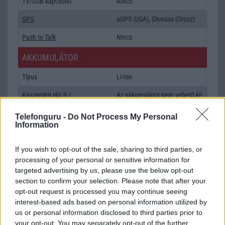
TV/USB kapcsolat
Nincs
GPS
aGPS (USA), Glonass (Orosz)
Push to Talk
Nincs
AKKUMULÁTOR
Típus
Li-Ion
Készenléti idő h /
Az akkumulátor nem vehetõ ki!
Cserélhetőség
Telefonguru -
Do Not Process My Personal
Beszélgetési idő h /
Qi vezeték nélküli töltés
Information
Gyorstöltés
If you wish to opt-out of the sale, sharing to third parties, or
ALKALMAZÁSOK ÉS ÉRZÉKELŐK
processing of your personal or sensitive information for
targeted advertising by us, please use the below opt-out
Java
Nincs
section to confirm your selection. Please note that after your
Flash
/
Ujjlenyomat olvasó
Nincs
opt-out request is processed you may continue seeing
interest-based ads based on personal information utilized by
SNS integráció
alap szolgáltatás
us or personal information disclosed to third parties prior to
your opt-out. You may separately opt-out of the further