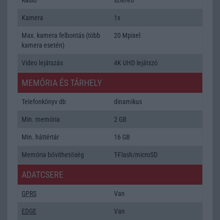
Kamera
1x
Max. kamera felbontás (több
20 Mpixel
kamera esetén)
Video lejátszás
4K UHD lejátszó
MEMÓRIA ÉS TÁRHELY
Telefonkönyv db
dinamikus
Min. memória
2 GB
Min. háttértár
16 GB
Memória bővíthetőség
T-Flash/microSD
ADATCSERE
GPRS
Van
EDGE
Van