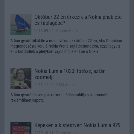
Október 22-én érkezik a Nokia phablete
és táblagépe?
2013.09.26
| Phone Arena
A finn gyártó kiküldte a meghívókat az október 22-én, Abu Dhabiban
megrendezésre kerülõ Nokia World sajtótbemutatóra, ezzel együtt
el is kezdõdtek a pletykák, vajon mit jelent be a Nokia.
Nokia Lumia 1020: fotózz, aztán
zoomolj!
2013.11.25
| GSM Arena
A finn gyártó frissen piacra került óriásmobilja sokatmondó
reklámfilmet kapott.
Képeken a kistestvér: Nokia Lumia 929
2013.10.21
| Phone Arena