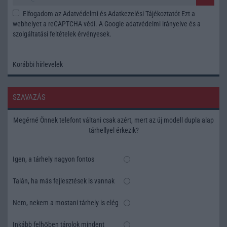
Elfogadom az
Adatvédelmi és Adatkezelési Tájékoztatót
Ezt a
webhelyet a reCAPTCHA védi. A Google
adatvédelmi irányelve
és a
szolgáltatási feltételek
érvényesek.
Korábbi hírlevelek
SZAVAZÁS
Megérné Önnek telefont váltani csak azért, mert az új modell dupla alap
tárhellyel érkezik?
Igen, a tárhely nagyon fontos
Talán, ha más fejlesztések is vannak
Nem, nekem a mostani tárhely is elég
Inkább felhőben tárolok mindent