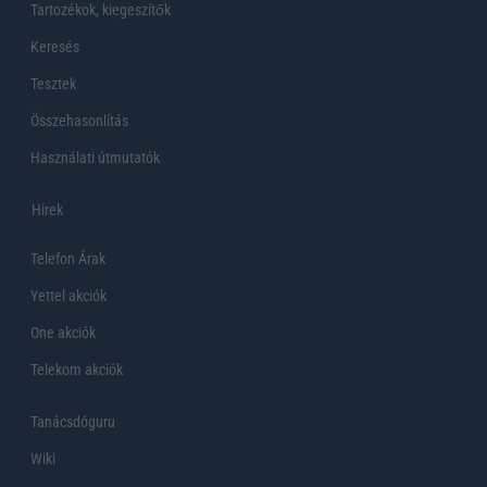
Tartozékok, kiegeszítők
Keresés
Tesztek
Összehasonlítás
Használati útmutatók
Hirek
Telefon Árak
Yettel akciók
One akciók
Telekom akciók
Tanácsdóguru
Wiki