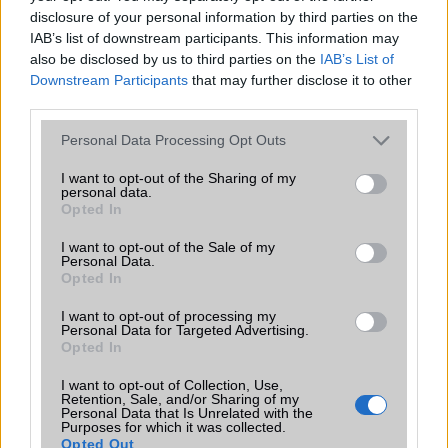
Organizer
alap szolgáltatás
disclosure of your personal information by third parties on the
IAB’s list of downstream participants. This information may
T9 szótár
alkalmazás független szótár
also be disclosed by us to third parties on the
IAB’s List of
Office alkalmazások
DV = Document viewer (Word,
Downstream Participants
that may further disclose it to other
Excel, PowerPoint, PDF)
third parties.
Iránytũ
ecompass
Please note that this website/app uses one or more Google
Personal Data Processing Opt Outs
services and may gather and store information including but
Extrák
Nincs
not limited to your visit or usage behaviour. You may click to
I want to opt-out of the Sharing of my
personal data.
grant or deny consent to Google and its third-party tags to
EGYÉB
Opted In
use your data for below specified purposes in below Google
consent section.
Vibra jelzés
I want to opt-out of the Sale of my
Van
Personal Data.
Opted In
SIM típus
nanoSIM
I want to opt-out of processing my
SIM-ek száma
1
Personal Data for Targeted Advertising.
Opted In
Flight mode
Van
I want to opt-out of Collection, Use,
Terület
Globális
Retention, Sale, and/or Sharing of my
Personal Data that Is Unrelated with the
Funkciók
Purposes for which it was collected.
Dolby Headphone
Opted Out