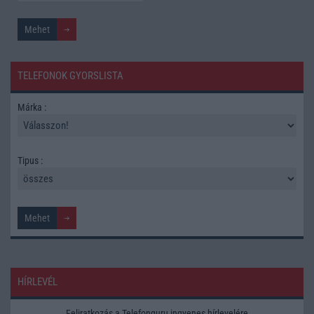
TELEFONOK GYORSLISTA
Márka :
Tipus :
HÍRLEVÉL
Feliratkozás a Telefonguru ingyenes hírlevelére