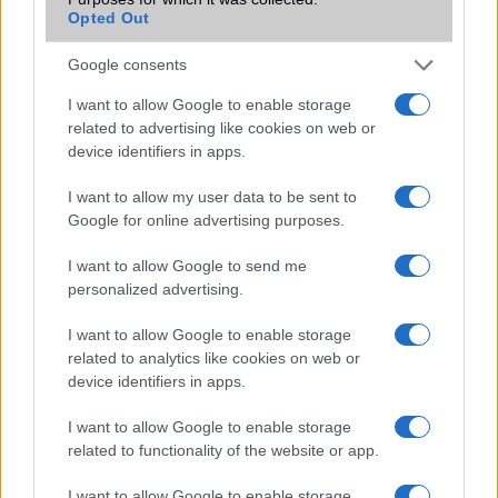
Opted Out
Funkciók
OneDrive (15 GB cloud storage)
Brand
Nincs
Google consents
Védelem
Nincs
I want to allow Google to enable storage
related to advertising like cookies on web or
Limited Edition
Nincs
device identifiers in apps.
SAR
1,23
I want to allow my user data to be sent to
N/A = Nincs adat. Legutóbbi frissítés: 2026-07-13 19:00:00
Google for online advertising purposes.
I want to allow Google to send me
personalized advertising.
I want to allow Google to enable storage
related to analytics like cookies on web or
device identifiers in apps.
Új és Használt GSM kiemelt ajánlatok
I want to allow Google to enable storage
Apple iPhone 16 Plus
related to functionality of the website or app.
I want to allow Google to enable storage