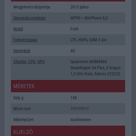
Megjelenés időpontja
2013 július
Operációs rendszer
WP80 = WinPhone 8,0
RotaS
FotA
Frekvenciasáv
LTE, HSPA, GSM 3 sáv
Generáció
4G
ChipSet
,
CPU
,
GPU
Qualcomm MSM8960
Snapdragon S4 Plus, 2 magos
1,5 GHz Krait, Adreno 225225
MÉRETEK
Súly g
158
Méret mm
131*72*11
Billentyűzet
touchscreen
KIJELZŐ