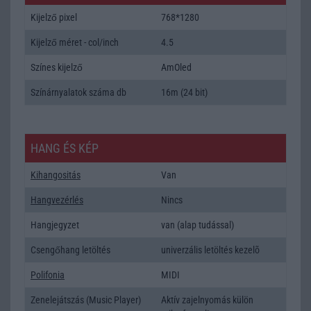
Kijelző pixel
768*1280
Kijelző méret - col/inch
4.5
Színes kijelző
AmOled
Színárnyalatok száma db
16m (24 bit)
HANG ÉS KÉP
Kihangositás
Van
Hangvezérlés
Nincs
Hangjegyzet
van (alap tudással)
Csengőhang letöltés
univerzális letöltés kezelõ
Polifonia
MIDI
Zenelejátszás (Music Player)
Aktív zajelnyomás külön