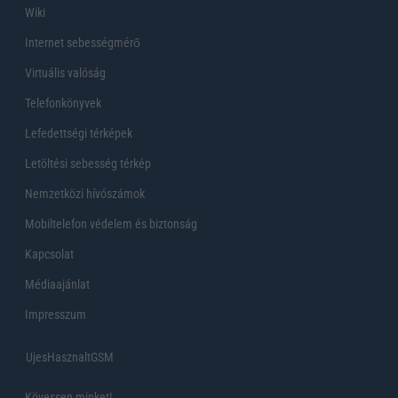
Wiki
Internet sebességmérő
Virtuális valóság
Telefonkönyvek
Lefedettségi térképek
Letöltési sebesség térkép
Nemzetközi hívószámok
Mobiltelefon védelem és biztonság
Kapcsolat
Médiaajánlat
Impresszum
UjesHasznaltGSM
Kövessen minket!