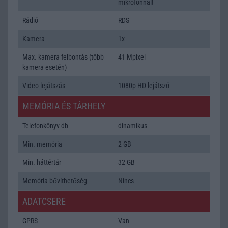
mikrofonnal!
Rádió
RDS
Kamera
1x
Max. kamera felbontás (több
41 Mpixel
kamera esetén)
Video lejátszás
1080p HD lejátszó
MEMÓRIA ÉS TÁRHELY
Telefonkönyv db
dinamikus
Min. memória
2 GB
Min. háttértár
32 GB
Memória bővíthetőség
Nincs
ADATCSERE
GPRS
Van