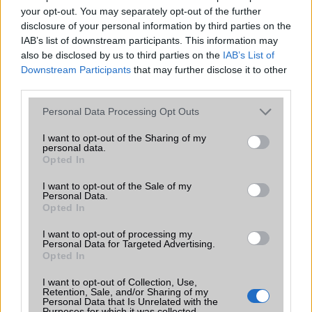
SNS integráció
van (alap tudással)
your opt-out. You may separately opt-out of the further
disclosure of your personal information by third parties on the
Organizer
van (alap tudással)
IAB’s list of downstream participants. This information may
also be disclosed by us to third parties on the
IAB’s List of
T9 szótár
alkalmazás független szótár
Downstream Participants
that may further disclose it to other
Office alkalmazások
DV = Document viewer (Word,
third parties.
Excel, PowerPoint, PDF)
Please note that this website/app uses one or more Google
Personal Data Processing Opt Outs
Iránytũ
ecompass
services and may gather and store information including but
not limited to your visit or usage behaviour. You may click to
I want to opt-out of the Sharing of my
Extrák
Nincs
personal data.
grant or deny consent to Google and its third-party tags to
Opted In
use your data for below specified purposes in below Google
EGYÉB
consent section.
I want to opt-out of the Sale of my
Personal Data.
Vibra jelzés
Van
Opted In
SIM típus
microSIM
I want to opt-out of processing my
Personal Data for Targeted Advertising.
SIM-ek száma
1
Opted In
Flight mode
Van
I want to opt-out of Collection, Use,
Retention, Sale, and/or Sharing of my
Terület
Globális
Personal Data that Is Unrelated with the
Purposes for which it was collected.