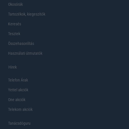
Okosórák
Tartozékok, kiegeszítők
Keresés
Tesztek
Összehasonlítás
Használati útmutatók
Hirek
Telefon Árak
Yettel akciók
One akciók
Telekom akciók
Tanácsdóguru