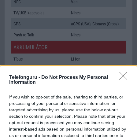
NFC
Van
TV/USB kapcsolat
Nincs
GPS
aGPS (USA), Glonass (Orosz)
Push to Talk
Nincs
AKKUMULÁTOR
Típus
Li-Ion
Készenléti idő h /
Az akkumulátor nem vehetõ ki!
Cserélhetőség
Telefonguru -
Do Not Process My Personal
Information
Beszélgetési idő h /
13
Gyorstöltés
If you wish to opt-out of the sale, sharing to third parties, or
processing of your personal or sensitive information for
ALKALMAZÁSOK ÉS ÉRZÉKELŐK
targeted advertising by us, please use the below opt-out
section to confirm your selection. Please note that after your
Java
Nincs
opt-out request is processed you may continue seeing
Flash
/
Ujjlenyomat olvasó
Nincs
interest-based ads based on personal information utilized by
us or personal information disclosed to third parties prior to