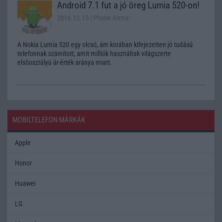
Android 7.1 fut a jó öreg Lumia 520-on!
2016.12.15
| Phone Arena
A Nokia Lumia 520 egy olcsó, ám korában kifejezetten jó tudású
telefonnak számított, amit milliók használtak világszerte
elsõosztályú ár-érték aránya miatt.
MOBILTELEFON MÁRKÁK
Apple
Honor
Huawei
LG