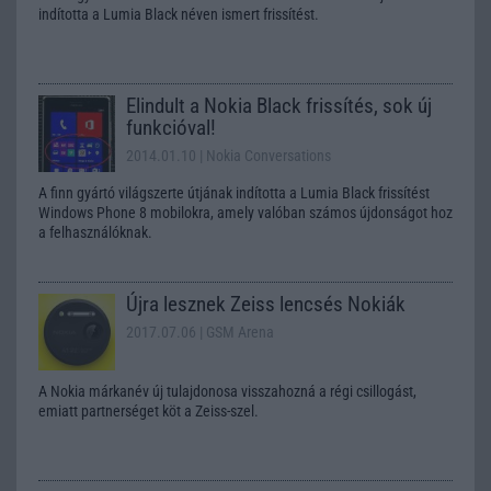
indította a Lumia Black néven ismert frissítést.
Elindult a Nokia Black frissítés, sok új
funkcióval!
2014.01.10
| Nokia Conversations
A finn gyártó világszerte útjának indította a Lumia Black frissítést
Windows Phone 8 mobilokra, amely valóban számos újdonságot hoz
a felhasználóknak.
Újra lesznek Zeiss lencsés Nokiák
2017.07.06
| GSM Arena
A Nokia márkanév új tulajdonosa visszahozná a régi csillogást,
emiatt partnerséget köt a Zeiss-szel.