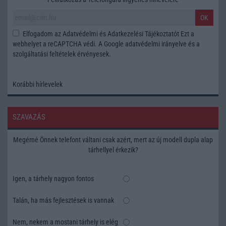
OK
Elfogadom az
Adatvédelmi és Adatkezelési Tájékoztatót
Ezt a
webhelyet a reCAPTCHA védi. A Google
adatvédelmi irányelve
és a
szolgáltatási feltételek
érvényesek.
Korábbi hírlevelek
SZAVAZÁS
Megérné Önnek telefont váltani csak azért, mert az új modell dupla alap
tárhellyel érkezik?
Igen, a tárhely nagyon fontos
Talán, ha más fejlesztések is vannak
Nem, nekem a mostani tárhely is elég