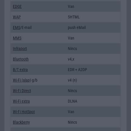
EDGE
Van
WAP
5HTML
EMS
/E-mail
push eMail
MMS
Van
Infraport
Nincs
Bluetooth
v4,x
B/T extra
EDR + A2DP
Wi-Fi (alap)
g/b
v4 (n)
Wi-Fi Direct
Nincs
Wi-Fi extra
DLNA
Wi-Fi HotSpot
Van
Blackberry
Nincs