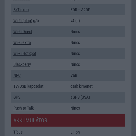
B/T extra
EDR + A2DP
Wi-Fi (alap)
g/b
v4 (n)
Wi-Fi Direct
Nincs
Wi-Fi extra
Nincs
Wi-Fi HotSpot
Nincs
Blackberry
Nincs
NFC
Van
TV/USB kapcsolat
csak kimenet
GPS
aGPS (USA)
Push to Talk
Nincs
AKKUMULÁTOR
Típus
Li-Ion