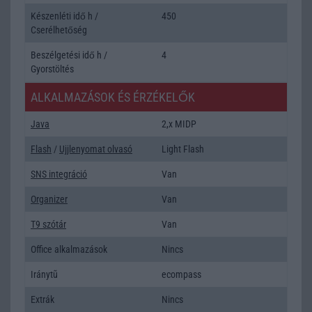
Készenléti idő h /
450
Cserélhetőség
Beszélgetési idő h /
4
Gyorstöltés
ALKALMAZÁSOK ÉS ÉRZÉKELŐK
Java
2,x MIDP
Flash
/
Ujjlenyomat olvasó
Light Flash
SNS integráció
Van
Organizer
Van
T9 szótár
Van
Office alkalmazások
Nincs
Iránytũ
ecompass
Extrák
Nincs