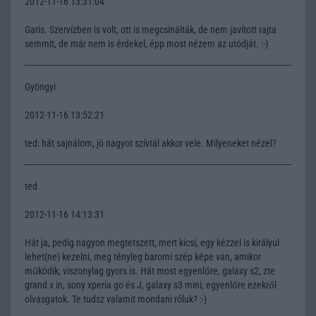
2012-11-16 13:31:04
Garis. Szervízben is volt, ott is megcsinálták, de nem javított rajta
semmit, de már nem is érdekel, épp most nézem az utódját. :-)
Gyöngyi
2012-11-16 13:52:21
ted: hát sajnálom, jó nagyot szívtál akkor vele. Milyeneket nézel?
ted
2012-11-16 14:13:31
Hát ja, pedig nagyon megtetszett, mert kicsi, egy kézzel is királyul
lehet(ne) kezelni, meg tényleg baromi szép képe van, amikor
működik, viszonylag gyors is. Hát most egyenlőre, galaxy s2, zte
grand x in, sony xperia go és J, galaxy s3 mini, egyenlőre ezekről
olvasgatok. Te tudsz valamit mondani róluk? :-)