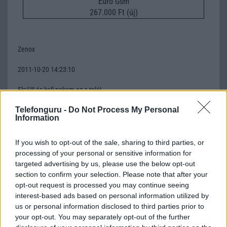
Euro Gsm
267.000 Ft (új)
Zenox
2011-10-20 14:23:10
Első!!! és kell nekem ez a teló!
Telefonguru -
Do Not Process My Personal
Information
Trilla
2011-12-6 19:41:08
If you wish to opt-out of the sale, sharing to third parties, or
processing of your personal or sensitive information for
Második!Nekem van ilyen teló.Egy negatívum:auto focus
targeted advertising by us, please use the below opt-out
hiánya.Egyébként nagyon rendben van.A kijelző...az kész.:)
section to confirm your selection. Please note that after your
opt-out request is processed you may continue seeing
interest-based ads based on personal information utilized by
liki
us or personal information disclosed to third parties prior to
your opt-out. You may separately opt-out of the further
2011-12-16 8:10:39