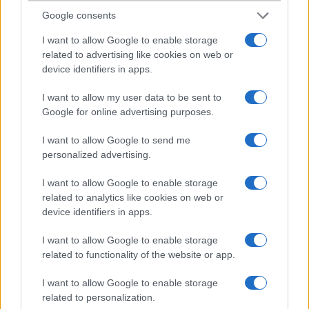
2011-12-23 14:40:00
Google consents
Tisztelt Forumozónk!Hamarosan nagy átalakulások elé néz a
I want to allow Google to enable storage
telefonguru. Az új design mellett, átalakítjuk az apróhirdetések
related to advertising like cookies on web or
rendszerét is.Mostantól ingyen lehetséges az apróhirdetések
device identifiers in apps.
feladása a http://www.telefonguru.hu/szolg/hirdetesek.asp oldalon.
Ezen hirdetések megjelennek az adott telefon adatlapján is, a
I want to allow my user data to be sent to
hozzászólások alatt egy külön listában. Kérjük, hogy a
Google for online advertising purposes.
hozzászólások között több hirdetést ne adjanak fel. Január 1-jétõl
visszamenõlegesen kitöröljük a hirdetéseket a hozzászólások
I want to allow Google to send me
közül.Üdvözlettel:Telefonguru csapata
personalized advertising.
I want to allow Google to enable storage
nokia 700
related to analytics like cookies on web or
2011-12-25 11:52:35
device identifiers in apps.
Sziasztok! Én most kaptam egy ilyet karácsonyra, és nagyon-nagyon
I want to allow Google to enable storage
jó. Minden megy rajta, nem lasul be, nagyon gyors. Mindenkinek
related to functionality of the website or app.
csak ajánlani tudom, tényleg eszméletlenül jó,
I want to allow Google to enable storage
related to personalization.
Trilla