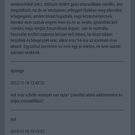
rendszerhibát jelez, többször kellett gyári visszaállítást csinálni, ami
megoldható, na de ne rendszeres jelleggel! Újabban meg elkezdett
lefagyogatni, amikor hívást fogadnék, vagy kezdeményeznék,
ilyenkor nem tudnak engem hívni és én se senkit, újraindítás kell
csinálni, hogy megint használható legyen. Jah és normális
használat mellett naponta kétszer kell tölteni, ha kicsit többet
beszélek és böngészek vele, akkor max 5-6 óra az üzemidő max
aksiról. Egyszóval szerintem ez nem egy jó telefon, én nem tudom
ajánlani senkinek.
Gyöngyi
2012-11-16 12:42:32
ted: már a Belle rendszer van rajta? Csináltál utána adatmentést és
teljes visszaállítást?
ted
2012-11-16 13:13:32