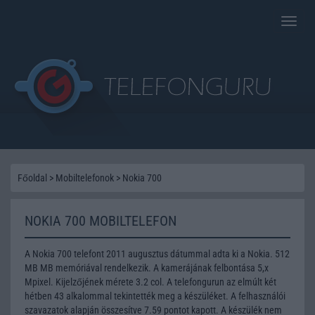
Toggle
naviga
Főoldal
>
Mobiltelefonok
>
Nokia 700
NOKIA 700 MOBILTELEFON
A Nokia 700 telefont 2011 augusztus dátummal adta ki a Nokia. 512
MB MB memóriával rendelkezik. A kamerájának felbontása 5,x
Mpixel. Kijelzőjének mérete 3.2 col. A telefongurun az elmúlt két
hétben 43 alkalommal tekintették meg a készüléket. A felhasználói
szavazatok alapján összesítve 7.59 pontot kapott. A készülék nem