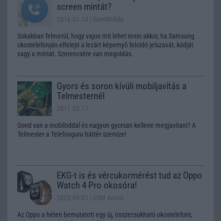
screen mintát?
2016.01.14
| SamMobile
Sokakban felmerül, hogy vajon mit lehet tenni akkor, ha Samsung
okostelefonján elfelejti a lezárt képernyõ feloldó jelszavát, kódját
vagy a mintát. Szerencsére van megoldás.
Gyors és soron kívüli mobiljavítás a
Telmesternél
2011.02.17
Gond van a mobiloddal és nagyon gyorsan kellene megjavítani? A
Telmester a Telefonguru háttér szervize!
EKG-t is és vércukormérést tud az Oppo
Watch 4 Pro okosóra!
2023.09.01
| GSM Arena
Az Oppo a héten bemutatott egy új, összecsukható okostelefont,