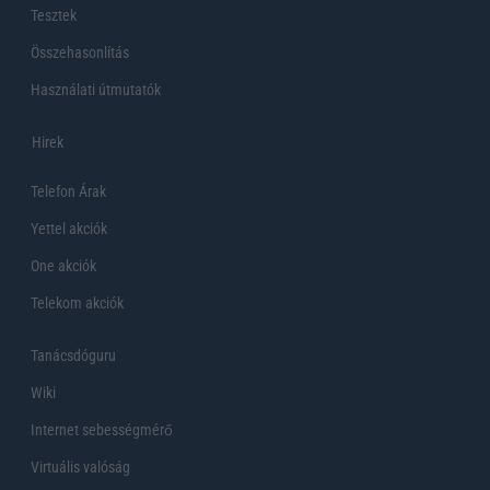
Tesztek
Összehasonlítás
Használati útmutatók
Hirek
Telefon Árak
Yettel akciók
One akciók
Telekom akciók
Tanácsdóguru
Wiki
Internet sebességmérő
Virtuális valóság