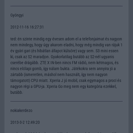
Gyöngyi
2012-11-16 16:27:31
ted: én szinte mindig egy évesen adom el a telefonjaimat és nagyon
nem mindegy, hogy úgy akarom eladni, hogy még mindig van rájuk 1
év gyári gari (és hibátlan állapot külsőre) vagy sem. S3 mini essen
ki, csak az S2 maradjon. Gyakorlatilag butább az S2-nél ugyanis
cserébe drágább. ZTE X IN-ben nincs FM rádió, nem kétmagos, és
nincs előlapi gomb, így nálam bukta. Játékokra sem annyira jó a
zártabb (ismeretlen, máshol nem használt, így nem nagyon
támogatott) CPU miatt. Xperia J jó mobil, csak egymagos a proci és
nagyon régi a GPU-ja. Xperia Go meg nem egy kategória ezekkel,
butább.
nokiakerdezo
2013-3-2 12:49:20