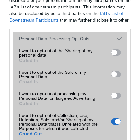
disclosure of your personal information by third parties on the
IAB’s list of downstream participants. This information may
Ez a készülék egy kis ékszer.
also be disclosed by us to third parties on the
IAB’s List of
Downstream Participants
that may further disclose it to other
third parties.
Metty
Please note that this website/app uses one or more Google
Personal Data Processing Opt Outs
2011-12-17 14:22:22
services and may gather and store information including but
not limited to your visit or usage behaviour. You may click to
I want to opt-out of the Sharing of my
Nagyon jó telefon, mindenkinek csak ajánlani tudom! :)
personal data.
grant or deny consent to Google and its third-party tags to
Opted In
use your data for below specified purposes in below Google
consent section.
I want to opt-out of the Sale of my
márti
Personal Data.
Opted In
2011-12-22 14:36:07
I want to opt-out of processing my
Sziasztok! a telefon nagyon szuper,imádom! Viszont a kamera
Personal Data for Targeted Advertising.
Opted In
hangot nem lehet kikapcsolni! Tudna nekem segíteni valaki,hogy
van-e erre valami program? köszönöm
I want to opt-out of Collection, Use,
Retention, Sale, and/or Sharing of my
Personal Data that Is Unrelated with the
Purposes for which it was collected.
Mod1
Opted Out