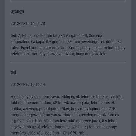
Gyöngyi
2012-11-16 14:34:28
ted: ZTE-t nem vállalnám be az 1 év gari miatt, Sony-nál
idegesítenek a kapacitív gombok, S3 mini nevetséges és drága, S2
rulez. Egyébként nekem is ez van. Kérdés, hogy neked mi fontos egy
telefonban, mert úgy persze változhat, hogy mit javaslok.
ted
2012-11-16 15:11:14
Hát az egy év gari nem zavar, eddig egyik telóm se bírt ki egy évnél
többet, fene nem tudom, s2 tetszik már rég óta, lehet benézek
boltba, azt végig próbálgatom őket, hogy melyik jönne be. ZTE
megérné, egész jó áron van szerintem ha tényleg megbízható és
egy évig bírja. Hosszú menet lesz mire döntésre jutok, azt lehet
legközelebb az új telefont fogom itt szidni... :-) fontos: net, nagy
memória, szép kép, legalább 1 Ghz CPU, stb...