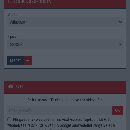
TELEFONOK GYORSLISTA
Márka :
Tipus :
HÍRLEVÉL
Feliratkozás a Telefonguru ingyenes hírlevelére
OK
Elfogadom az
Adatvédelmi és Adatkezelési Tájékoztatót
Ezt a
webhelyet a reCAPTCHA védi. A Google
adatvédelmi irányelve
és a