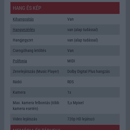
HANG ÉS KÉP
Kihangositás
Van
Hangvezérlés
van (alap tudással)
Hangjegyzet
van (alap tudással)
Csengőhang letöltés
Van
Polifonia
MIDI
Zenelejátszás (Music Player)
Dolby Digital Plus hangzás
Rádió
RDS
Kamera
1x
Max. kamera felbontás (több
5,x Mpixel
kamera esetén)
Video lejátszás
720p HD lejátszó