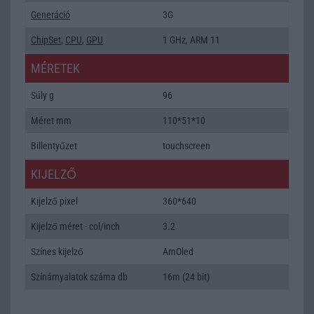
Generáció
3G
ChipSet
,
CPU
,
GPU
1 GHz, ARM 11
MÉRETEK
Súly g
96
Méret mm
110*51*10
Billentyűzet
touchscreen
KIJELZŐ
Kijelző pixel
360*640
Kijelző méret - col/inch
3.2
Színes kijelző
AmOled
Színárnyalatok száma db
16m (24 bit)