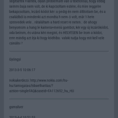
segítsetek !! kérlek, olyan problémám van a telefonnal, hogy eddig
semmi baja nem volt, de ki kapcsoltam estére, és mire reggelre
bekapcsoltam, lezáró kódot kér :o pedig én nem állítottam be, és a
családból is mindenki azt mondta h nem ő volt, már 1 hete
szenvedek vele.. rátaláltam a hard reset re neten.. de ahogy
benyomom a hang le kamera+menü gombot, kér egy új lezárókódot,
oda beírom, és utána kéri megint, és HELYESEN be írom a kódot,
erre mindig azt írja ki hogy kódhiba. valaki tudja hogy mit kell vele
csinálni ?
Gyöngyi
2013-3-5 10:06:17
nokiakerdezo: http://www.nokia.com/hu-
hu/tamogatas/hibaelharitas/?
action=singleFAQ&caseid=FA112652_hu_HU
gsmsilver
2013-4-4 10:51:53