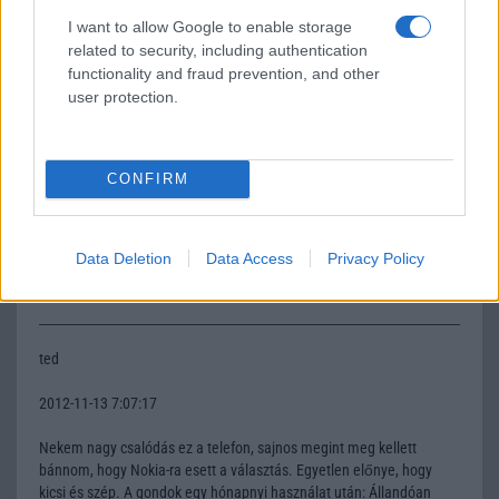
I want to allow Google to enable storage
2012-4-18 18:10:15
related to security, including authentication
functionality and fraud prevention, and other
A Nokia 700 processzora 1,3 GHz-en ketyeg az FP1 frissítés után
user protection.
def
CONFIRM
2012-5-20 6:29:13
Elég draga keszülek ahoz hogy egyoldalu a videohivas . Csak
Data Deletion
Data Access
Privacy Policy
fogadni lehet ugy mint a 6233 as on . A nokia kihagyta az elölapi
kamerat !
ted
2012-11-13 7:07:17
Nekem nagy csalódás ez a telefon, sajnos megint meg kellett
bánnom, hogy Nokia-ra esett a választás. Egyetlen előnye, hogy
kicsi és szép. A gondok egy hónapnyi használat után: Állandóan