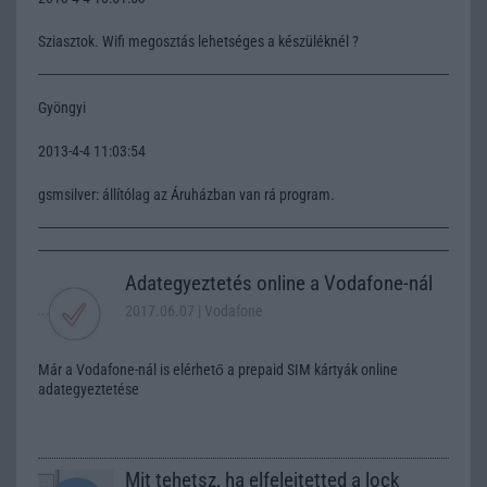
Sziasztok. Wifi megosztás lehetséges a készüléknél ?
Gyöngyi
2013-4-4 11:03:54
gsmsilver: állítólag az Áruházban van rá program.
Adategyeztetés online a Vodafone-nál
2017.06.07
| Vodafone
Már a Vodafone-nál is elérhető a prepaid SIM kártyák online
adategyeztetése
Mit tehetsz, ha elfelejtetted a lock