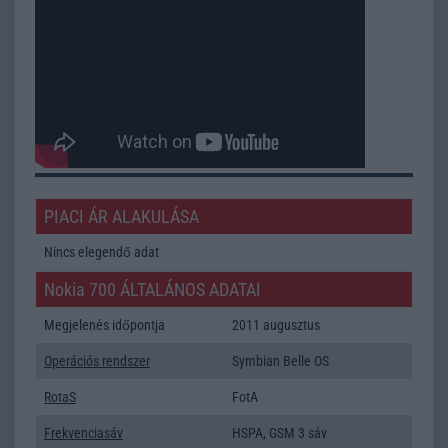
PIACI ÁR ALAKULÁSA
Nincs elegendő adat
Nokia 700 ÁLTALÁNOS ADATAI
Megjelenés időpontja
2011 augusztus
Operációs rendszer
Symbian Belle OS
RotaS
FotA
Frekvenciasáv
HSPA, GSM 3 sáv