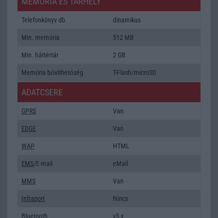
MEMÓRIA ÉS TÁRHELY
Telefonkönyv db
dinamikus
Min. memória
512 MB
Min. háttértár
2 GB
Memória bővíthetőség
T-Flash/microSD
ADATCSERE
GPRS
Van
EDGE
Van
WAP
HTML
EMS
/E-mail
eMail
MMS
Van
Infraport
Nincs
Bluetooth
v3,x