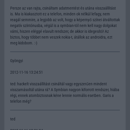
Persze az van rajta, csináltam adatmentést és utána visszaállítást
is. Ma is kiakasztott ez a telefon, minden ok nélkül lefagy, nem
reagál semmire, a legjobb az volt, hogy a képernyő színei átváltottak
negatív színtónusba, végül is a symbian-tól nem kell nagy dolgokat
várni, hiszen eléggé elavult rendszer, de akkor is idegesítő! Az
biztos, hogy többet nem veszek nokia-t, átállok az androidra, ezt
meg kidobom. :-)
Gyöngyi
2012-11-16 13:24:51
ted: hackelt visszaállítást csináltál vagy egyszerűen mindent
visszamásoltál utána rá? A Symbian nagyon kiforrott rendszer, hiába
régi, ennek atombiztosnak kéne lennie normális esetben. Garis a
telefon még?
ted