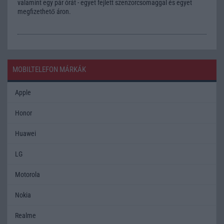
valamint egy pár órát - egyet fejlett szenzorcsomaggal és egyet
megfizethető áron.
MOBILTELEFON MÁRKÁK
Apple
Honor
Huawei
LG
Motorola
Nokia
Realme