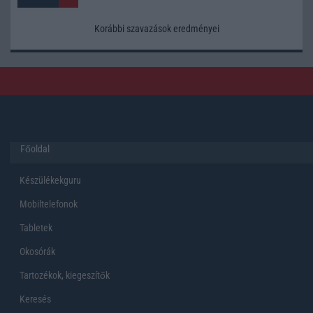
Korábbi szavazások eredményei
Főoldal
Készülékekguru
Mobiltelefonok
Tabletek
Okosórák
Tartozékok, kiegeszítők
Keresés