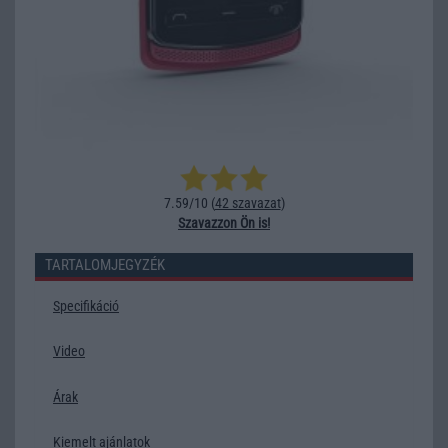
7.59/10 (
42 szavazat
)
Szavazzon Ön is!
TARTALOMJEGYZÉK
Specifikáció
Video
Árak
Kiemelt ajánlatok