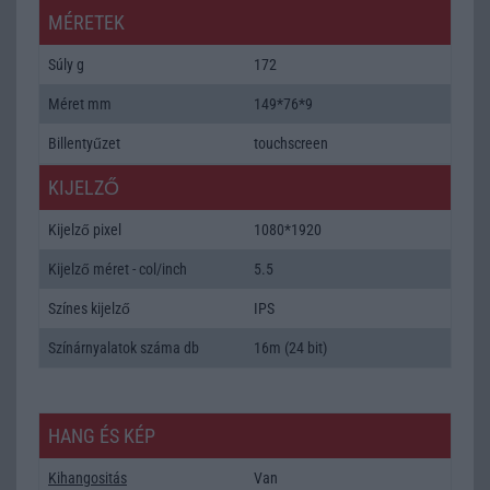
MÉRETEK
Súly g
172
Méret mm
149*76*9
Billentyűzet
touchscreen
KIJELZŐ
Kijelző pixel
1080*1920
Kijelző méret - col/inch
5.5
Színes kijelző
IPS
Színárnyalatok száma db
16m (24 bit)
HANG ÉS KÉP
Kihangositás
Van