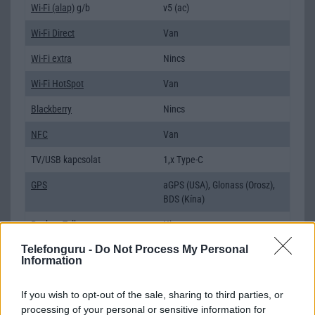
Wi-Fi (alap)
g/b
v5 (ac)
Wi-Fi Direct
Van
Wi-Fi extra
Nincs
Wi-Fi HotSpot
Van
Blackberry
Nincs
NFC
Van
TV/USB kapcsolat
1,x Type-C
GPS
aGPS (USA), Glonass (Orosz),
BDS (Kína)
Push to Talk
Nincs
Telefonguru -
Do Not Process My Personal
AKKUMULÁTOR
Information
Típus
Li-Ion
If you wish to opt-out of the sale, sharing to third parties, or
Készenléti idő h /
Az akkumulátor nem vehetõ ki!
processing of your personal or sensitive information for