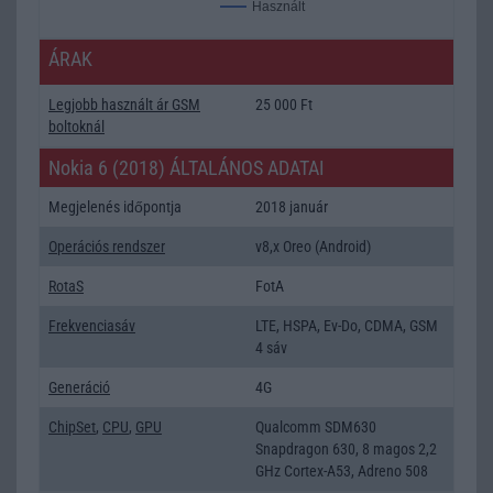
Használt
ÁRAK
Legjobb használt ár GSM
25 000 Ft
boltoknál
Nokia 6 (2018) ÁLTALÁNOS ADATAI
Megjelenés időpontja
2018 január
Operációs rendszer
v8,x Oreo (Android)
RotaS
FotA
Frekvenciasáv
LTE, HSPA, Ev-Do, CDMA, GSM
4 sáv
Generáció
4G
ChipSet
,
CPU
,
GPU
Qualcomm SDM630
Snapdragon 630, 8 magos 2,2
GHz Cortex-A53, Adreno 508