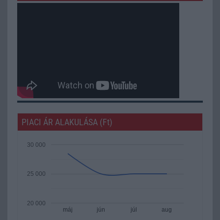
PIACI ÁR ALAKULÁSA (Ft)
30 000
25 000
20 000
máj
jún
júl
aug