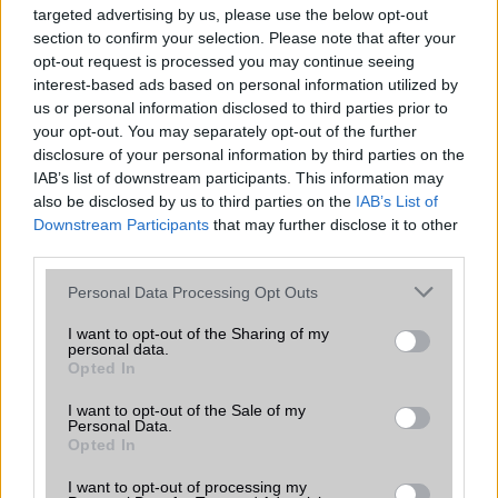
Cserélhetőség
targeted advertising by us, please use the below opt-out
section to confirm your selection. Please note that after your
Beszélgetési idő h /
Gyorstöltésre alkalmas
opt-out request is processed you may continue seeing
Gyorstöltés
interest-based ads based on personal information utilized by
us or personal information disclosed to third parties prior to
ALKALMAZÁSOK ÉS ÉRZÉKELŐK
your opt-out. You may separately opt-out of the further
disclosure of your personal information by third parties on the
Java
Nincs
IAB’s list of downstream participants. This information may
Flash
/
Ujjlenyomat olvasó
Fingerprint sensor
also be disclosed by us to third parties on the
IAB’s List of
Downstream Participants
that may further disclose it to other
SNS integráció
alap szolgáltatás
third parties.
Organizer
alap szolgáltatás
Please note that this website/app uses one or more Google
Personal Data Processing Opt Outs
services and may gather and store information including but
T9 szótár
alkalmazás független szótár
not limited to your visit or usage behaviour. You may click to
I want to opt-out of the Sharing of my
personal data.
Office alkalmazások
DV = Document viewer (Word,
grant or deny consent to Google and its third-party tags to
Opted In
Excel, PowerPoint, PDF)
use your data for below specified purposes in below Google
consent section.
I want to opt-out of the Sale of my
Iránytũ
ecompass
Personal Data.
Opted In
Extrák
Nincs
I want to opt-out of processing my