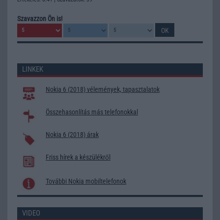
Szavazzon Ön is!
LINKEK
Nokia 6 (2018) vélemények, tapasztalatok
Összehasonlítás más telefonokkal
Nokia 6 (2018) árak
Friss hírek a készülékről
További Nokia mobiltelefonok
VIDEO