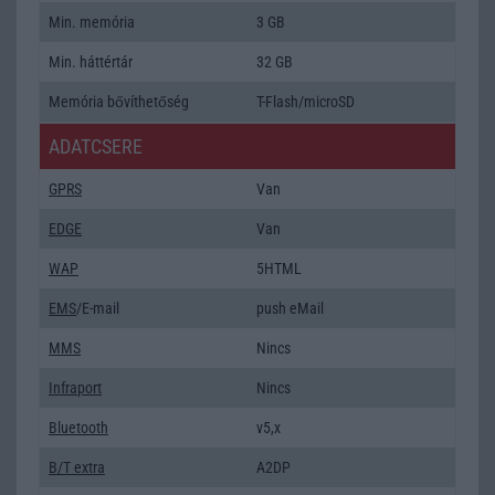
Min. memória
3 GB
Min. háttértár
32 GB
Memória bővíthetőség
T-Flash/microSD
ADATCSERE
GPRS
Van
EDGE
Van
WAP
5HTML
EMS
/E-mail
push eMail
MMS
Nincs
Infraport
Nincs
Bluetooth
v5,x
B/T extra
A2DP