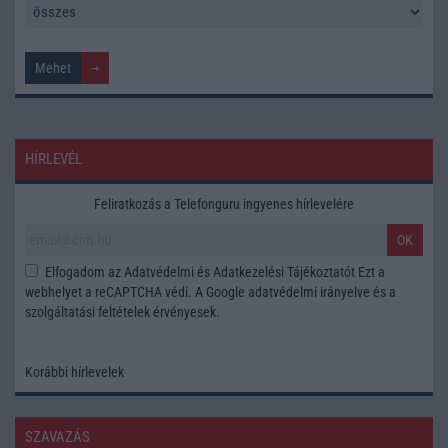
HÍRLEVÉL
Feliratkozás a Telefonguru ingyenes hírlevelére
OK
Elfogadom az
Adatvédelmi és Adatkezelési Tájékoztatót
Ezt a
webhelyet a reCAPTCHA védi. A Google
adatvédelmi irányelve
és a
szolgáltatási feltételek
érvényesek.
Korábbi hírlevelek
SZAVAZÁS