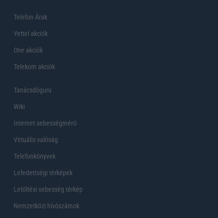
Telefon Árak
Yettel akciók
One akciók
Telekom akciók
Tanácsdóguru
Wiki
Internet sebességmérő
Virtuális valóság
Telefonkönyvek
Lefedettségi térképek
Letöltési sebesség térkép
Nemzetközi hívószámok