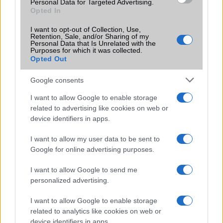
EGYÉB
Personal Data for Targeted Advertising.
Opted In
Vibra jelzés
Van
I want to opt-out of Collection, Use,
Retention, Sale, and/or Sharing of my
SIM típus
nanoSIM
Personal Data that Is Unrelated with the
Purposes for which it was collected.
SIM-ek száma
2
Opted Out
Flight mode
Van
Google consents
Terület
Magyar
I want to allow Google to enable storage
related to advertising like cookies on web or
Funkciók
Photo/video editor
device identifiers in apps.
Brand
2018
I want to allow my user data to be sent to
Védelem
Nincs
Google for online advertising purposes.
Limited Edition
Nincs
I want to allow Google to send me
personalized advertising.
SAR
1,19
N/A = Nincs adat. Legutóbbi frissítés: 2026-07-13 19:00:00
I want to allow Google to enable storage
related to analytics like cookies on web or
device identifiers in apps.