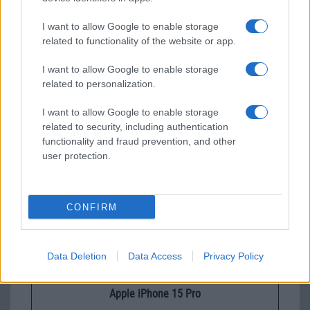
I want to allow Google to enable storage
related to functionality of the website or app.
I want to allow Google to enable storage
Új és Használt GSM kiemelt ajánlatok
related to personalization.
Apple iPhone 16 Pro Max
I want to allow Google to enable storage
related to security, including authentication
functionality and fraud prevention, and other
user protection.
CONFIRM
Euro Gsm
435.000 Ft (új)
Data Deletion
Data Access
Privacy Policy
Apple iPhone 15 Pro