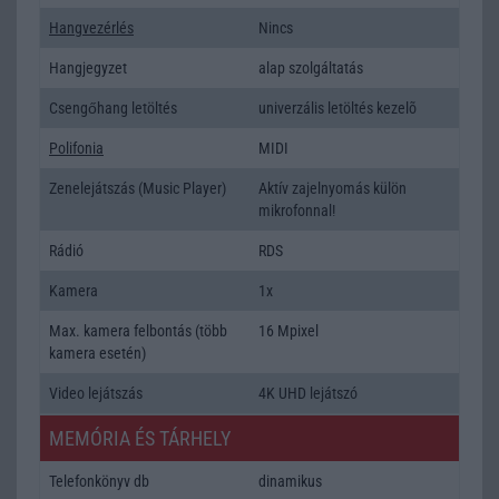
Hangvezérlés
Nincs
Hangjegyzet
alap szolgáltatás
Csengőhang letöltés
univerzális letöltés kezelõ
Polifonia
MIDI
Zenelejátszás (Music Player)
Aktív zajelnyomás külön
mikrofonnal!
Rádió
RDS
Kamera
1x
Max. kamera felbontás (több
16 Mpixel
kamera esetén)
Video lejátszás
4K UHD lejátszó
MEMÓRIA ÉS TÁRHELY
Telefonkönyv db
dinamikus