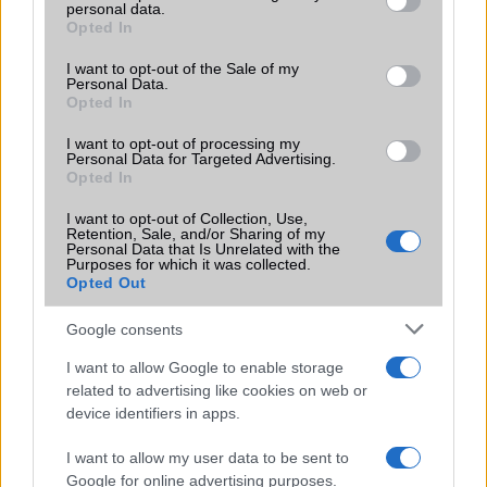
LG
personal data.
grant or deny consent to Google and its third-party tags to
Opted In
use your data for below specified purposes in below Google
Motorola
consent section.
I want to opt-out of the Sale of my
Personal Data.
Nokia
Opted In
Realme
I want to opt-out of processing my
Personal Data for Targeted Advertising.
Opted In
Samsung
I want to opt-out of Collection, Use,
Vivo
Retention, Sale, and/or Sharing of my
Personal Data that Is Unrelated with the
Purposes for which it was collected.
Xiaomi
Opted Out
ZTE
Google consents
Összes márka
I want to allow Google to enable storage
related to advertising like cookies on web or
device identifiers in apps.
Mennyibe kerül
I want to allow my user data to be sent to
Keressen a telefonboltok ajánlatai között!
Google for online advertising purposes.