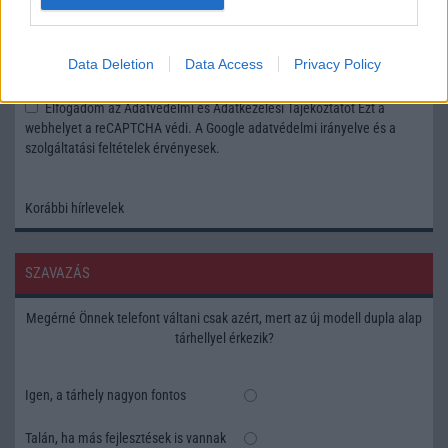
Feliratkozás a Telefonguru ingyenes hírlevelére
Data Deletion
Data Access
Privacy Policy
OK
Elfogadom az
Adatvédelmi és Adatkezelési Tájékoztatót
Ezt a
webhelyet a reCAPTCHA védi. A Google
adatvédelmi irányelve
és a
szolgáltatási feltételek
érvényesek.
Korábbi hírlevelek
SZAVAZÁS
Megérné Önnek telefont váltani csak azért, mert az új modell dupla alap
tárhellyel érkezik?
Igen, a tárhely nagyon fontos
Talán, ha más fejlesztések is vannak