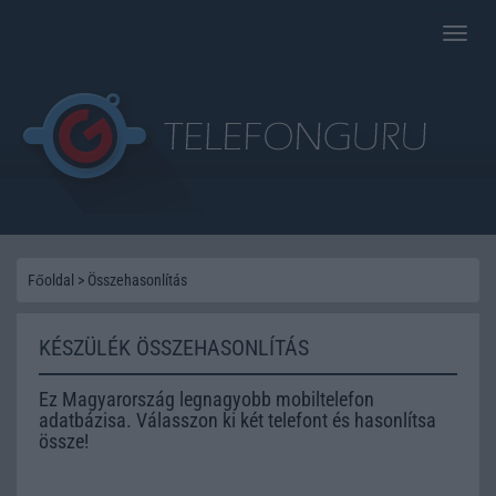
Toggle
naviga
Főoldal
>
Összehasonlítás
KÉSZÜLÉK ÖSSZEHASONLÍTÁS
Ez Magyarország legnagyobb mobiltelefon
adatbázisa. Válasszon ki két telefont és hasonlítsa
össze!