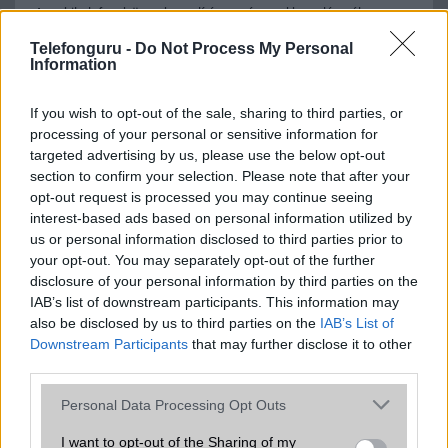
A mobiltelefonok összehasonlítása az ár, az akkumulátor-élettartam,
az operációs rendszer, a hardver, a kamera, az adatvédelem és a
Telefonguru -
Do Not Process My Personal
kialakítás szempontjából döntő fontosságú lehet. Ezek a
Information
szempontok kritikusak ahhoz, hogy megtaláljuk azokat a
mobiltelefonokat, amelyek megfelelnek az igényeinknek és
elvárásainknak.
If you wish to opt-out of the sale, sharing to third parties, or
processing of your personal or sensitive information for
Végül azt is fontos tudni, hogy a mobiltelefonok összehasonlítása
targeted advertising by us, please use the below opt-out
során minden felhasználó egyéni preferenciákkal rendelkezik, így a
section to confirm your selection. Please note that after your
választásuk eltérhet. Azonban azok, akik számára fontos a nagyobb
opt-out request is processed you may continue seeing
kijelző, hosszabb üzemidő, hatékony
interest-based ads based on personal information utilized by
us or personal information disclosed to third parties prior to
your opt-out. You may separately opt-out of the further
disclosure of your personal information by third parties on the
MOBILTELEFON MÁRKÁK
IAB’s list of downstream participants. This information may
also be disclosed by us to third parties on the
IAB’s List of
Apple
Downstream Participants
that may further disclose it to other
third parties.
Honor
Please note that this website/app uses one or more Google
Personal Data Processing Opt Outs
Huawei
services and may gather and store information including but
not limited to your visit or usage behaviour. You may click to
I want to opt-out of the Sharing of my