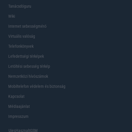
Tanácsdóguru
Wiki
Internet sebességmérő
Virtuális valóság
Telefonkönyvek
Lefedettségi térképek
Letöltési sebesség térkép
Nemzetközi hívószámok
Mobiltelefon védelem és biztonság
Kapcsolat
Médiaajánlat
Impresszum
UjesHasznaltGSM