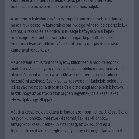
készüléket a mindennapi feladatokra, például az internetes
böngészésre és az e-mail-ek kezelésére használjuk.
A kamera is kulcsfontosságú szempont, amikor a mobiltelefonokat
hasonlítjuk össze. A kamerák képminősége változó, és az érzékelők
száma, a rekesz és az optika minősége befolyásolja a képek
minőségét. Ha fontos számodra a magas képminőség, akkor
érdemes olyan készüléket választani, amely magas felbontású
kamerával rendelkezik.
Az adatvédelem is fontos tényező, különösen a mobiltelefonok
esetében. Az ujjlenyomat-olvasók és az arcfelismerési rendszerek
biztonságosabbá teszik a készülékeinket, mert csak mi tudunk
hozzáférni azokhoz. Ezenkívül az adatvédelmi funkciók, például a
jelszavak mentése, a titkosítás és a biztonsági mentések lehetővé
teszik, hogy az adatok biztonságban legyenek, ha a készüléket
elveszítjük vagy ellopják.
Végül a készülék kialakítása is fontos szempont lehet. A készülékek
nagyon különböző méretűek és formájúak, és különböző
anyagokból készülhetnek. A vízállóság, az USB-C port és a
fejhallgató-csatlakozó megléte vagy hiánya is meghatározó lehet.