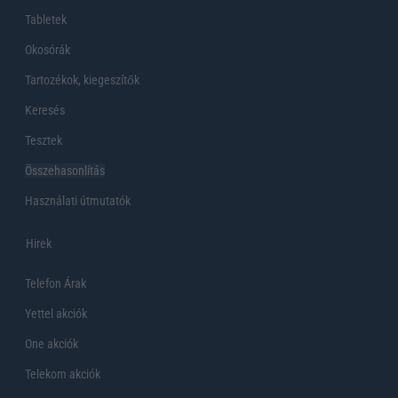
Tabletek
Okosórák
Tartozékok, kiegeszítők
Keresés
Tesztek
Összehasonlítás
Használati útmutatók
Hirek
Telefon Árak
Yettel akciók
One akciók
Telekom akciók