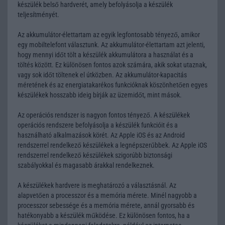
készülék belső hardverét, amely befolyásolja a készülék
teljesítményét.
Az akkumulátor-élettartam az egyik legfontosabb tényező, amikor
egy mobiltelefont választunk. Az akkumulátor-élettartam azt jelenti,
hogy mennyi időt tölt a készülék akkumulátora a használat és a
töltés között. Ez különösen fontos azok számára, akik sokat utaznak,
vagy sok időt töltenek el útközben. Az akkumulátor-kapacitás
méretének és az energiatakarékos funkcióknak köszönhetően egyes
készülékek hosszabb ideig bírják az üzemidőt, mint mások.
Az operációs rendszer is nagyon fontos tényező. A készülékek
operációs rendszere befolyásolja a készülék funkcióit és a
használható alkalmazások körét. Az Apple iOS és az Android
rendszerrel rendelkező készülékek a legnépszerűbbek. Az Apple iOS
rendszerrel rendelkező készülékek szigorúbb biztonsági
szabályokkal és magasabb árakkal rendelkeznek.
A készülékek hardvere is meghatározó a választásnál. Az
alapvetően a processzor és a memória mérete. Minél nagyobb a
processzor sebessége és a memória mérete, annál gyorsabb és
hatékonyabb a készülék működése. Ez különösen fontos, ha a