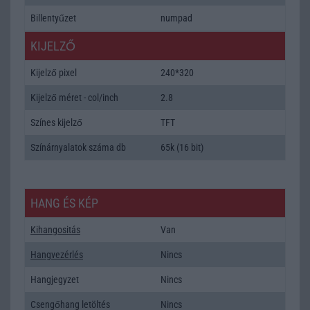
Billentyűzet
numpad
KIJELZŐ
Kijelző pixel
240*320
Kijelző méret - col/inch
2.8
Színes kijelző
TFT
Színárnyalatok száma db
65k (16 bit)
HANG ÉS KÉP
Kihangositás
Van
Hangvezérlés
Nincs
Hangjegyzet
Nincs
Csengőhang letöltés
Nincs