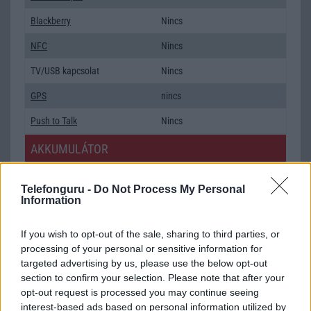
Blackberry
Nincs
NFC
Nincs
TV/USB kapcsolat
Nincs
GPS
nincs
Push to Talk
Nincs
AKKUMULÁTOR
Típus
Li-Ion
Telefonguru -
Do Not Process My Personal
Information
Készenléti idő h /
648
Cserélhetőség
If you wish to opt-out of the sale, sharing to third parties, or
Beszélgetési idő h /
23
processing of your personal or sensitive information for
Gyorstöltés
targeted advertising by us, please use the below opt-out
section to confirm your selection. Please note that after your
ALKALMAZÁSOK ÉS ÉRZÉKELŐK
opt-out request is processed you may continue seeing
interest-based ads based on personal information utilized by
Java
Nincs