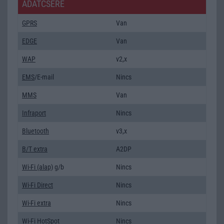
ADATCSERE
GPRS
Van
EDGE
Van
WAP
v2,x
EMS
/E-mail
Nincs
MMS
Van
Infraport
Nincs
Bluetooth
v3,x
B/T extra
A2DP
Wi-Fi (alap)
g/b
Nincs
Wi-Fi Direct
Nincs
Wi-Fi extra
Nincs
Wi-Fi HotSpot
Nincs