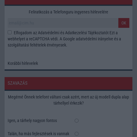
Feliratkozás a Telefonguru ingyenes hírlevelére
OK
Elfogadom az
Adatvédelmi és Adatkezelési Tájékoztatót
Ezt a
webhelyet a reCAPTCHA védi. A Google
adatvédelmi irányelve
és a
szolgáltatási feltételek
érvényesek.
Korábbi hírlevelek
SZAVAZÁS
Megérné Önnek telefont váltani csak azért, mert az új modell dupla alap
tárhellyel érkezik?
Igen, a tárhely nagyon fontos
Talán, ha más fejlesztések is vannak