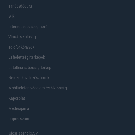
Tanácsdóguru
Wiki
Internet sebességmérő
Virtuális valóság
Telefonkönyvek
Lefedettségi térképek
Letöltési sebesség térkép
Nemzetközi hívószámok
Mobiltelefon védelem és biztonság
Kapcsolat
Médiaajánlat
Impresszum
UjesHasznaltGSM