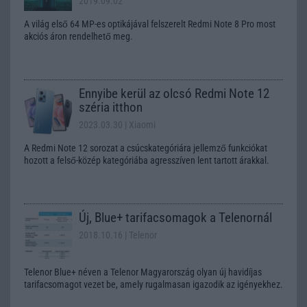
2019.09.02
A világ első 64 MP-es optikájával felszerelt Redmi Note 8 Pro most
akciós áron rendelhető meg.
Ennyibe kerül az olcsó Redmi Note 12
széria itthon
2023.03.30
| Xiaomi
A Redmi Note 12 sorozat a csúcskategóriára jellemző funkciókat
hozott a felső-közép kategóriába agresszíven lent tartott árakkal.
Új, Blue+ tarifacsomagok a Telenornál
2018.10.16
| Telenor
Telenor Blue+ néven a Telenor Magyarország olyan új havidíjas
tarifacsomagot vezet be, amely rugalmasan igazodik az igényekhez.