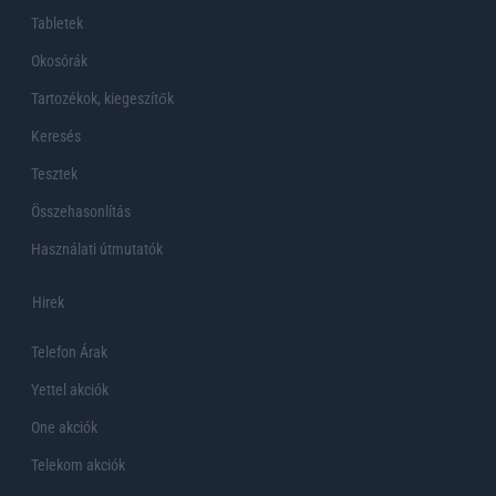
Tabletek
Okosórák
Tartozékok, kiegeszítők
Keresés
Tesztek
Összehasonlítás
Használati útmutatók
Hirek
Telefon Árak
Yettel akciók
One akciók
Telekom akciók