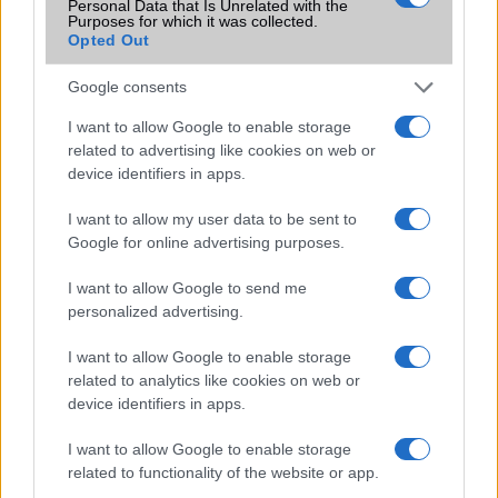
Personal Data that Is Unrelated with the
Purposes for which it was collected.
Terület
Magyar
Opted Out
Funkciók
Van 1 és 2 SIM-es változata is!
Google consents
Brand
2015
I want to allow Google to enable storage
Védelem
Nincs
related to advertising like cookies on web or
device identifiers in apps.
Limited Edition
Nincs
I want to allow my user data to be sent to
SAR
1,46
Google for online advertising purposes.
N/A = Nincs adat. Legutóbbi frissítés: 2026-07-13 19:00:00
I want to allow Google to send me
personalized advertising.
I want to allow Google to enable storage
related to analytics like cookies on web or
device identifiers in apps.
Új és Használt GSM kiemelt ajánlatok
I want to allow Google to enable storage
related to functionality of the website or app.
Apple iPhone 16 Pro Max