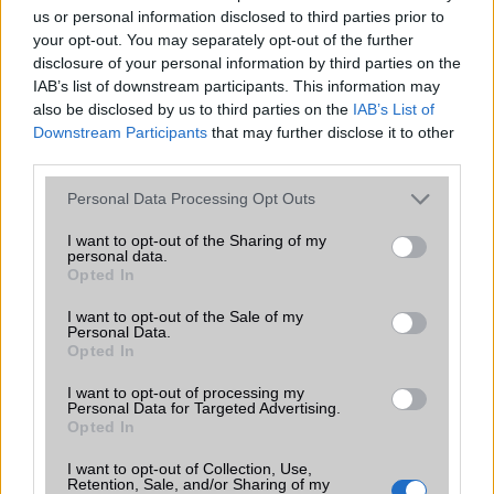
us or personal information disclosed to third parties prior to
Flash
/
Ujjlenyomat olvasó
Nincs
your opt-out. You may separately opt-out of the further
disclosure of your personal information by third parties on the
SNS integráció
Van
IAB’s list of downstream participants. This information may
also be disclosed by us to third parties on the
IAB’s List of
Organizer
Van
Downstream Participants
that may further disclose it to other
T9 szótár
Van
third parties.
Please note that this website/app uses one or more Google
Office alkalmazások
Nincs
Personal Data Processing Opt Outs
services and may gather and store information including but
Iránytũ
Nincs
not limited to your visit or usage behaviour. You may click to
I want to opt-out of the Sharing of my
personal data.
grant or deny consent to Google and its third-party tags to
Extrák
Nincs
Opted In
use your data for below specified purposes in below Google
consent section.
EGYÉB
I want to opt-out of the Sale of my
Personal Data.
Opted In
Vibra jelzés
Van
I want to opt-out of processing my
SIM típus
miniSIM
Personal Data for Targeted Advertising.
Opted In
SIM-ek száma
2
I want to opt-out of Collection, Use,
Flight mode
Nincs
Retention, Sale, and/or Sharing of my