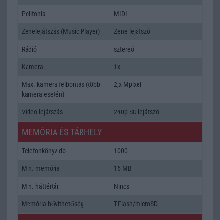
Polifonia
MIDI
Zenelejátszás (Music Player)
Zene lejátszó
Rádió
sztereó
Kamera
1x
Max. kamera felbontás (több
2,x Mpixel
kamera esetén)
Video lejátszás
240p SD lejátszó
MEMÓRIA ÉS TÁRHELY
Telefonkönyv db
1000
Min. memória
16 MB
Min. háttértár
Nincs
Memória bővíthetőség
T-Flash/microSD