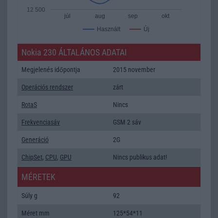
12 500
júl
aug
sep
okt
Új
Használt
Nokia 230 ÁLTALÁNOS ADATAI
Megjelenés időpontja
2015 november
Operációs rendszer
zárt
RotaS
Nincs
Frekvenciasáv
GSM 2 sáv
Generáció
2G
ChipSet
,
CPU
,
GPU
Nincs publikus adat!
MÉRETEK
Súly g
92
Méret mm
125*54*11