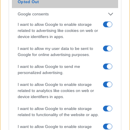
Opted Out
Brand
Nincs
Google consents
Védelem
Nincs
I want to allow Google to enable storage
related to advertising like cookies on web or
Limited Edition
Nincs
device identifiers in apps.
SAR
1,48
I want to allow my user data to be sent to
N/A = Nincs adat. Legutóbbi frissítés: 2026-07-13 19:00:00
Google for online advertising purposes.
I want to allow Google to send me
personalized advertising.
I want to allow Google to enable storage
related to analytics like cookies on web or
device identifiers in apps.
Új és Használt GSM kiemelt ajánlatok
I want to allow Google to enable storage
Samsung Galaxy A56
related to functionality of the website or app.
I want to allow Google to enable storage