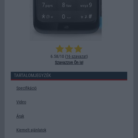
6.58/10 (
16 szavazat
)
Szavazzon Ön is!
TARTALOMJEGYZÉK
Specifikáció
Video
Árak
Kiemelt ajánlatok