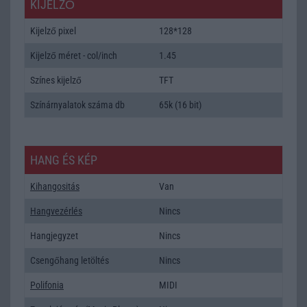
KIJELZŐ
Kijelző pixel
128*128
Kijelző méret - col/inch
1.45
Színes kijelző
TFT
Színárnyalatok száma db
65k (16 bit)
HANG ÉS KÉP
Kihangositás
Van
Hangvezérlés
Nincs
Hangjegyzet
Nincs
Csengőhang letöltés
Nincs
Polifonia
MIDI