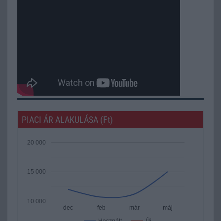
PIACI ÁR ALAKULÁSA (Ft)
20 000
15 000
10 000
dec
feb
már
máj
Új
Használt