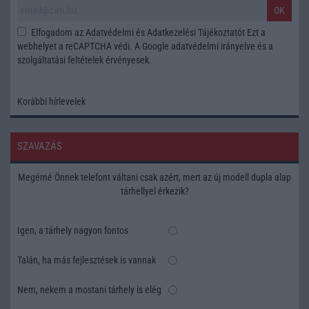
OK
Elfogadom az
Adatvédelmi és Adatkezelési Tájékoztatót
Ezt a
webhelyet a reCAPTCHA védi. A Google
adatvédelmi irányelve
és a
szolgáltatási feltételek
érvényesek.
Korábbi hírlevelek
SZAVAZÁS
Megérné Önnek telefont váltani csak azért, mert az új modell dupla alap
tárhellyel érkezik?
Igen, a tárhely nagyon fontos
Talán, ha más fejlesztések is vannak
Nem, nekem a mostani tárhely is elég