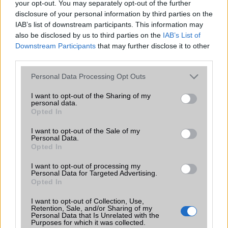
your opt-out. You may separately opt-out of the further
SNS integráció
Nincs
disclosure of your personal information by third parties on the
Organizer
Calendar
IAB’s list of downstream participants. This information may
also be disclosed by us to third parties on the
IAB’s List of
T9 szótár
Van
Downstream Participants
that may further disclose it to other
third parties.
Office alkalmazások
Nincs
Please note that this website/app uses one or more Google
Personal Data Processing Opt Outs
Iránytũ
Nincs
services and may gather and store information including but
not limited to your visit or usage behaviour. You may click to
Extrák
I want to opt-out of the Sharing of my
Nincs
personal data.
grant or deny consent to Google and its third-party tags to
Opted In
EGYÉB
use your data for below specified purposes in below Google
consent section.
I want to opt-out of the Sale of my
Vibra jelzés
Van
Personal Data.
Opted In
SIM típus
miniSIM
I want to opt-out of processing my
SIM-ek száma
1
Personal Data for Targeted Advertising.
Opted In
Flight mode
Nincs
I want to opt-out of Collection, Use,
Retention, Sale, and/or Sharing of my
Terület
Magyar
Personal Data that Is Unrelated with the
Purposes for which it was collected.
Funkciók
Expense manager