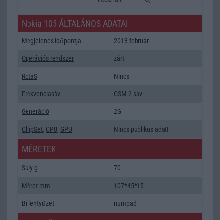
Nokia 105 ÁLTALÁNOS ADATAI
Megjelenés időpontja
2013 február
Operációs rendszer
zárt
RotaS
Nincs
Frekvenciasáv
GSM 2 sáv
Generáció
2G
ChipSet
,
CPU
,
GPU
Nincs publikus adat!
MÉRETEK
Súly g
70
Méret mm
107*45*15
Billentyűzet
numpad