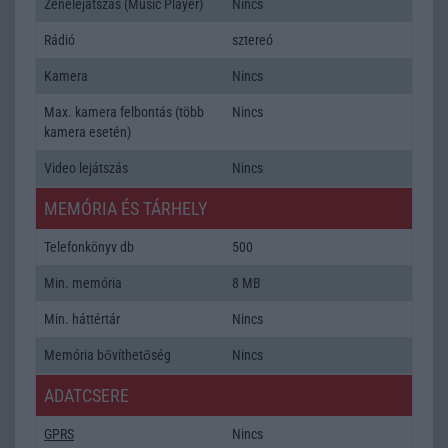
Zenelejátszás (Music Player)
Nincs
Rádió
sztereó
Kamera
Nincs
Max. kamera felbontás (több
Nincs
kamera esetén)
Video lejátszás
Nincs
MEMÓRIA ÉS TÁRHELY
Telefonkönyv db
500
Min. memória
8 MB
Min. háttértár
Nincs
Memória bővíthetőség
Nincs
ADATCSERE
GPRS
Nincs