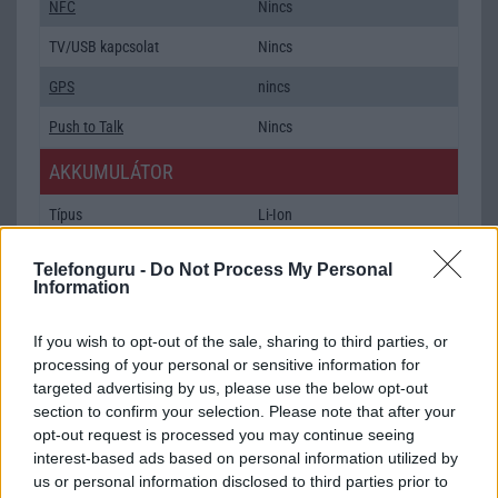
NFC
Nincs
TV/USB kapcsolat
Nincs
GPS
nincs
Push to Talk
Nincs
AKKUMULÁTOR
Típus
Li-Ion
Készenléti idő h /
840
Telefonguru -
Do Not Process My Personal
Cserélhetőség
Information
Beszélgetési idő h /
12
Gyorstöltés
If you wish to opt-out of the sale, sharing to third parties, or
processing of your personal or sensitive information for
ALKALMAZÁSOK ÉS ÉRZÉKELŐK
targeted advertising by us, please use the below opt-out
section to confirm your selection. Please note that after your
Java
2,x MIDP
opt-out request is processed you may continue seeing
interest-based ads based on personal information utilized by
Flash
/
Ujjlenyomat olvasó
Nincs
us or personal information disclosed to third parties prior to