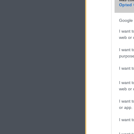
Opted 
VIDEO
Google 
I want t
web or d
I want t
purpose
I want 
I want t
web or d
I want t
or app.
I want t
I want t