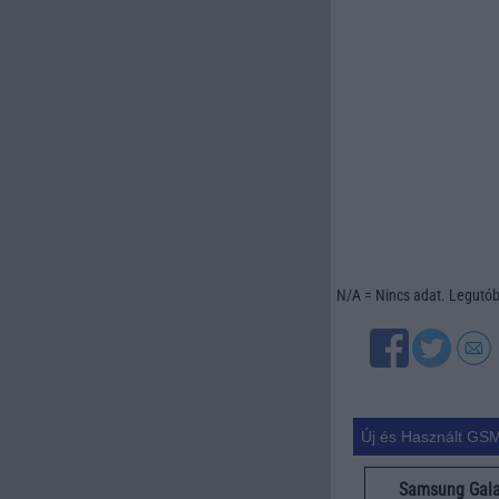
N/A = Nincs adat. Legutóbb
Új és Használt GSM
Samsung Gala