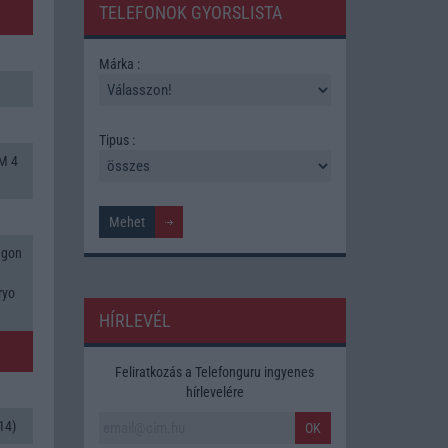
TELEFONOK GYORSLISTA
Márka :
Tipus :
M 4
agon
2
ryo
HÍRLEVÉL
Feliratkozás a Telefonguru ingyenes
hírlevelére
14)
OK