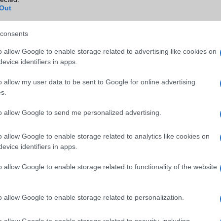
Blackberry
Nincs
Out
NFC
Van
consents
TV/USB kapcsolat
Nincs
o allow Google to enable storage related to advertising like cookies on
GPS
aGPS (USA), Glonass (Orosz)
evice identifiers in apps.
BDS (Kína), Galileo (EU), LTEP
SUPL
o allow my user data to be sent to Google for online advertising
s.
Push to Talk
Nincs
to allow Google to send me personalized advertising.
AKKUMULÁTOR
Típus
Li-Polimer
o allow Google to enable storage related to analytics like cookies on
evice identifiers in apps.
Készenléti idő h /
Az akkumulátor nem vehetõ 
Cserélhetőség
o allow Google to enable storage related to functionality of the website
Beszélgetési idő h /
Gyorstöltésre alkalmas
Gyorstöltés
o allow Google to enable storage related to personalization.
ALKALMAZÁSOK ÉS ÉRZÉKELŐK
o allow Google to enable storage related to security, including