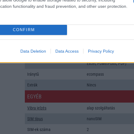
Java
Nincs
cation functionality and fraud prevention, and other user protection.
Flash
/
Ujjlenyomat olvasó
Fingerprint sensor
SNS integráció
alap szolgáltatás
CONFIRM
Organizer
alap szolgáltatás
T9 szótár
alkalmazás független szótár
Data Deletion
Data Access
Privacy Policy
Office alkalmazások
DV = Document viewer (Wor
Excel, PowerPoint, PDF)
Iránytũ
ecompass
Extrák
Nincs
EGYÉB
Vibra jelzés
alap szolgáltatás
SIM típus
nanoSIM
SIM-ek száma
2