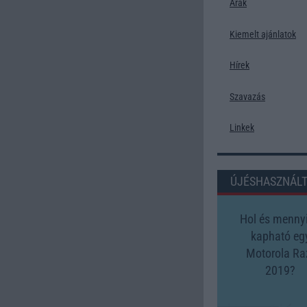
Árak
Kiemelt ajánlatok
Hírek
Szavazás
Linkek
ÚJÉSHASZNÁL
Hol és mennyi
kapható eg
Motorola Ra
2019?