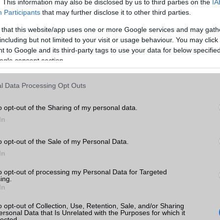
. This information may also be disclosed by us to third parties on the
IA
Participants
that may further disclose it to other third parties.
GPRS
Van
 that this website/app uses one or more Google services and may gath
EDGE
Van
including but not limited to your visit or usage behaviour. You may click 
WAP
5HTML
 to Google and its third-party tags to use your data for below specifi
ogle consent section.
r 2019
EMS
/E-mail
push eMail
k
MMS
Nincs
l Data Processing Opt Outs
Infraport
Nincs
tás
o opt-out of the Sharing of my personal data.
kkal
Bluetooth
v5,x
In
r 2019
B/T extra
A2DP
o opt-out of the Sale of my Personal Data.
In
Wi-Fi (alap)
g/b
v5 (ac)
to opt-out of processing my Personal Data for Targeted
Wi-Fi Direct
Van
ing.
In
Wi-Fi extra
Nincs
rola
ok
o opt-out of Collection, Use, Retention, Sale, and/or Sharing
Wi-Fi HotSpot
Van
ersonal Data that Is Unrelated with the Purposes for which it
lected.