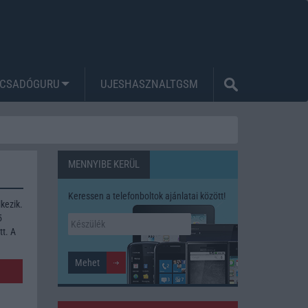
CSADÓGURU
UJESHASZNALTGSM
MENNYIBE KERÜL
Keressen a telefonboltok ajánlatai között!
kezik.
5
tt. A