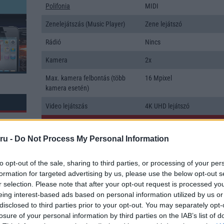
Polifonia
MIDI
Zenelejátszás (Music Player)
Zene lejátszó
Rádió
Nincs
Kamera
2x
Max. kamera felbontás (több
16 Mpixel
kamera esetén)
Video lejátszás
4K UHD lejátszó
MEMÓRIA ÉS TÁRHELY
ru -
Do Not Process My Personal Information
Telefonkönyv db
dinamikus
Min. memória
6 GB
to opt-out of the sale, sharing to third parties, or processing of your per
formation for targeted advertising by us, please use the below opt-out s
Min. háttértár
128 GB
r selection. Please note that after your opt-out request is processed y
eing interest-based ads based on personal information utilized by us or
k: 23
Memória bővíthetőség
T-Flash/microSD
disclosed to third parties prior to your opt-out. You may separately opt-
losure of your personal information by third parties on the IAB’s list of
ADATCSERE