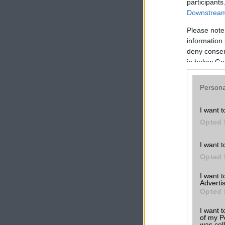
participants
Downstream 
Please note
information 
LINKEK
deny consent
in below Go
Motorola Raz
vélemények,
tapasztalato
Persona
Összehasonlí
I want t
más telefono
Opted 
Motorola Raz
árak
I want t
Opted 
Friss hírek a
készülékről
I want 
Advertis
Opted 
További Moto
mobiltelefon
I want t
of my P
was col