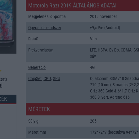
Motorola Razr 2019 ÁLTALÁNOS ADATAI
Megjelenés időpontja
2019 november
Operációs rendszer
v9,x Pie (Android)
RotaS
Van
Frekvenciasáv
LTE, HSPA, Ev-Do, CDMA, GS
sáv
Generáció
4G
ChipSet
,
CPU
,
GPU
Qualcomm SDM710 Snapdr
zat
)
710 (10 nm), 8 magos (2*2,
s!
GHz 360 Gold & 6*1,7 GHz K
360 Silver), Adreno 616
ZÉK
MÉRETEK
Súly g
205
Méret mm
172*72*7 (becsukva 94*72*