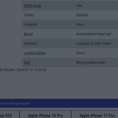
Flight mode
Van
Terület
Globális
Funkciók
Nincs
Brand
összehajtható képernyõ
Védelem
Csöpögõ víz ellen védve
Limited Edition
Nincs
SAR
Nincs publikus adat!
i frissítés: 2026-07-13 19:00:00
 kiemelt ajánlatok
xy S25
Apple iPhone 16 Pro
Apple iPhone 17 Pro