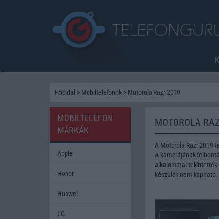
Főoldal
>
Mobiltelefonok
>
Motorola Razr 2019
MOBILTELEFON
MOTOROLA RAZ
MÁRKÁK
A Motorola Razr 2019 t
Apple
A kamerájának felbontás
alkalommal tekintették 
Honor
készülék nem kapható.
Huawei
LG