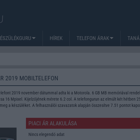
KÉSZÜLÉKGURU
HÍREK
TELEFON ÁRAK
TANÁ
R 2019 MOBILTELEFON
elefont 2019 november dátummal adta ki a Motorola. 6 GB MB memóriával rendel
a 16 Mpixel. Kijelzőjének mérete 6.2 col. A telefongurun az elmúlt két hétben 2
meg a készüléket. A felhasználói szavazatok alapján összesítve 7.51 pontot kapo
PIACI ÁR ALAKULÁSA
Nincs elegendő adat