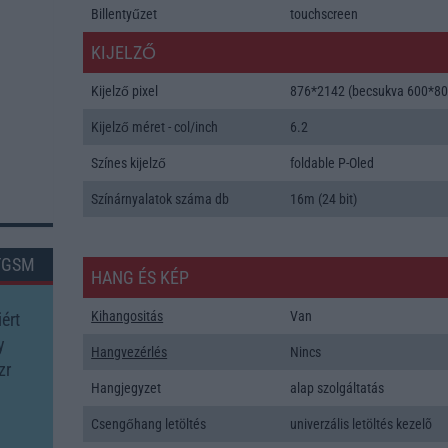
Billentyűzet
touchscreen
KIJELZŐ
Kijelző pixel
876*2142 (becsukva 600*80
Kijelző méret - col/inch
6.2
Színes kijelző
foldable P-Oled
Színárnyalatok száma db
16m (24 bit)
TGSM
HANG ÉS KÉP
Kihangositás
Van
ért
y
Hangvezérlés
Nincs
zr
Hangjegyzet
alap szolgáltatás
Csengőhang letöltés
univerzális letöltés kezelõ