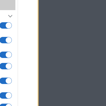
,
,
ki!