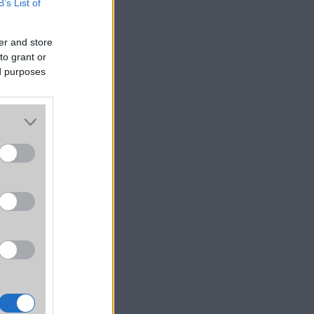
B’s List of
er and store
to grant or
ed purposes