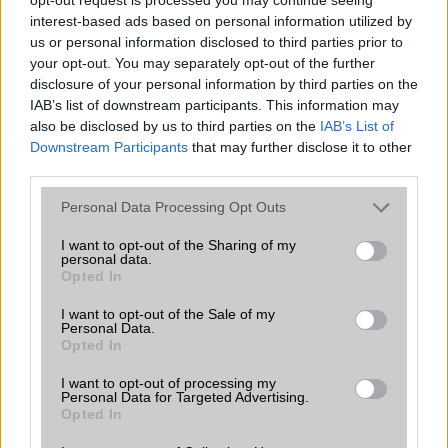
ALKALMAZÁSOK ÉS ÉRZÉKELŐK
interest-based ads based on personal information utilized by
us or personal information disclosed to third parties prior to
Java
Nincs
your opt-out. You may separately opt-out of the further
disclosure of your personal information by third parties on the
Flash
/
Ujjlenyomat olvasó
Fingerprint sensor
IAB’s list of downstream participants. This information may
SNS integráció
alap szolgáltatás
also be disclosed by us to third parties on the
IAB’s List of
Downstream Participants
that may further disclose it to other
Organizer
alap szolgáltatás
third parties.
T9 szótár
alkalmazás független szótár
Please note that this website/app uses one or more Google
Personal Data Processing Opt Outs
services and may gather and store information including but
Office alkalmazások
alap szolgáltatás
not limited to your visit or usage behaviour. You may click to
I want to opt-out of the Sharing of my
personal data.
grant or deny consent to Google and its third-party tags to
Iránytũ
ecompass
Opted In
use your data for below specified purposes in below Google
Extrák
Nincs
consent section.
I want to opt-out of the Sale of my
Personal Data.
EGYÉB
Opted In
Vibra jelzés
alap szolgáltatás
I want to opt-out of processing my
Personal Data for Targeted Advertising.
Opted In
SIM típus
nanoSIM