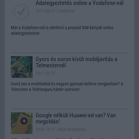
Adategyeztetés online a Vodafone-nál
2017.06.07
| Vodafone
Már a Vodafone-nál is elérhető a prepaid SIM kártyák online
adategyeztetése
Gyors és soron kívüli mobiljavítás a
Telmesternél
2011.02.17
Gond van a mobiloddal és nagyon gyorsan kellene megjavítani? A
Telmester a Telefonguru háttér szervize!
Google nélküli Huawei-ed van? Van
megoldás!
2020.10.27
| XDA Developers