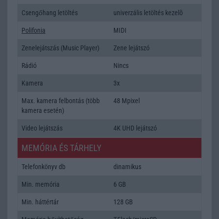
Csengőhang letöltés
univerzális letöltés kezelõ
Polifonia
MIDI
Zenelejátszás (Music Player)
Zene lejátszó
Rádió
Nincs
Kamera
3x
Max. kamera felbontás (több
48 Mpixel
kamera esetén)
Video lejátszás
4K UHD lejátszó
MEMÓRIA ÉS TÁRHELY
Telefonkönyv db
dinamikus
Min. memória
6 GB
Min. háttértár
128 GB