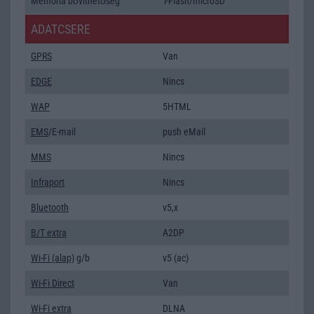
Memória bővíthetőség
T-Flash/microSD
ADATCSERE
GPRS
Van
EDGE
Nincs
WAP
5HTML
EMS
/E-mail
push eMail
MMS
Nincs
Infraport
Nincs
Bluetooth
v5,x
B/T extra
A2DP
Wi-Fi (alap)
g/b
v5 (ac)
Wi-Fi Direct
Van
Wi-Fi extra
DLNA