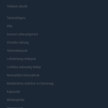
Telekom akciók
Tanácsdóguru
Wiki
Internet sebességmérő
Virtuális valóság
Telefonkönyvek
Lefedettségi térképek
Letöltési sebesség térkép
Nemzetközi hívószámok
Mobiltelefon védelem és biztonság
Kapcsolat
Médiaajánlat
Impresszum