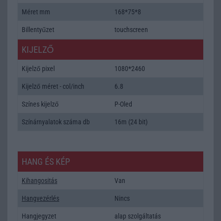
Méret mm
168*75*8
Billentyűzet
touchscreen
KIJELZŐ
Kijelző pixel
1080*2460
Kijelző méret - col/inch
6.8
Színes kijelző
P-Oled
Színárnyalatok száma db
16m (24 bit)
HANG ÉS KÉP
Kihangositás
Van
Hangvezérlés
Nincs
Hangjegyzet
alap szolgáltatás