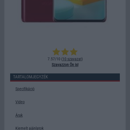
7.57/10 (
10 szavazat
)
Szavazzon Ön is!
TARTALOMJEGYZÉK
Specifikáció
Video
Árak
Kiemelt ajánlatok