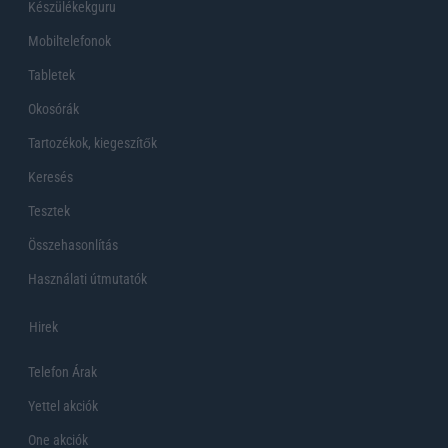
Készülékekguru
Mobiltelefonok
Tabletek
Okosórák
Tartozékok, kiegeszítők
Keresés
Tesztek
Összehasonlítás
Használati útmutatók
Hirek
Telefon Árak
Yettel akciók
One akciók