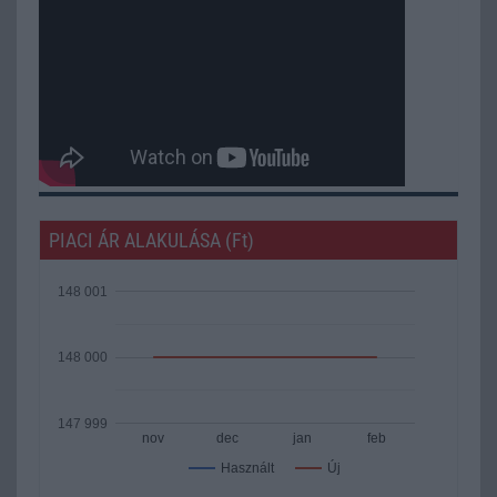
PIACI ÁR ALAKULÁSA (Ft)
148 001
148 000
147 999
nov
dec
jan
feb
Új
Használt