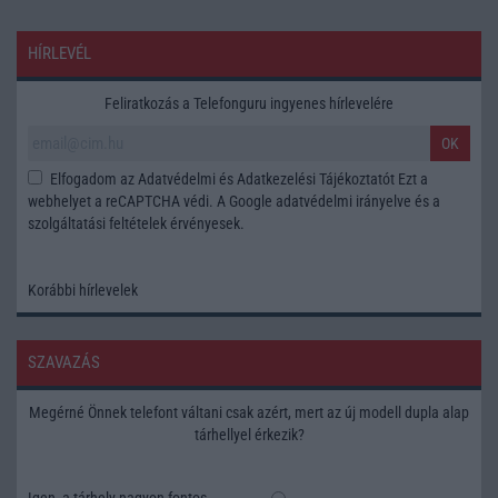
HÍRLEVÉL
Feliratkozás a Telefonguru ingyenes hírlevelére
OK
Elfogadom az
Adatvédelmi és Adatkezelési Tájékoztatót
Ezt a
webhelyet a reCAPTCHA védi. A Google
adatvédelmi irányelve
és a
szolgáltatási feltételek
érvényesek.
Korábbi hírlevelek
SZAVAZÁS
Megérné Önnek telefont váltani csak azért, mert az új modell dupla alap
tárhellyel érkezik?
Igen, a tárhely nagyon fontos