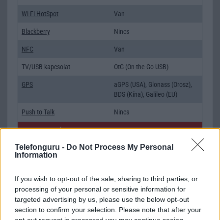
Wi-Fi HotSpot
Van
Blackberry
Nincs
NFC
Van
TV/USB kapcsolat
OtG (On-the-Go USB)
GPS
aGPS (USA), Glonass (Orosz),
BDS (Kína), Galileo (EU)
Push to Talk
Nincs
AKKUMULÁTOR
Telefonguru -
Do Not Process My Personal
Típus
Li-Polimer
Information
Készenléti idő h /
Az akkumulátor nem vehetõ ki!
Cserélhetőség
If you wish to opt-out of the sale, sharing to third parties, or
processing of your personal or sensitive information for
Beszélgetési idő h /
Gyorstöltésre alkalmas
targeted advertising by us, please use the below opt-out
Gyorstöltés
section to confirm your selection. Please note that after your
opt-out request is processed you may continue seeing