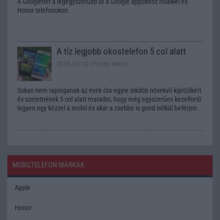
A Googlefier a legegyszerűbb út a Google appokhoz Huawei és
Honor telefonokon.
A tíz legjobb okostelefon 5 col alatt
2015.02.10
| Phone Arena
Sokan nem rajonganak az évek óta egyre inkább növekvõ kijelzõkért
és szeretnének 5 col alatt maradni, hogy még egyszerûen kezelhetõ
legyen egy kézzel a mobil és akár a zsebbe is gond nélkül beférjen.
MOBILTELEFON MÁRKÁK
Apple
Honor