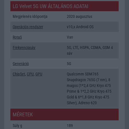
LG Velvet 5G UW ÁLTALÁNOS ADATAI
Megjelenés időpontja
2020 augusztus
Operációs rendszer
v10,x Android OS
RotaS
Van
Frekvenciasáv
5G, LTE, HSPA, CDMA, GSM 4
sáv
Generáció
5G
ChipSet
,
CPU
,
GPU
Qualcomm SDM765
Snapdragon 765G (7 nm), 8
magos (1*2,4 GHz Kryo 475
Prime & 1*2,2 GHz Kryo 475
Gold & 6*1,8 GHz Kryo 475
Silver), Adreno 620
MÉRETEK
Súly g
189