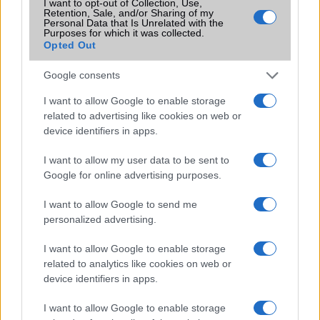
I want to opt-out of Collection, Use,
SIM-ek száma
2
Retention, Sale, and/or Sharing of my
Personal Data that Is Unrelated with the
Flight mode
Van
Purposes for which it was collected.
Opted Out
Terület
Verizon Wireless (USA)
Google consents
Funkciók
MIL-STD-810G
I want to allow Google to enable storage
Brand
Nincs
related to advertising like cookies on web or
device identifiers in apps.
Védelem
IP68
Limited Edition
Nincs
I want to allow my user data to be sent to
Google for online advertising purposes.
SAR
1,53
N/A = Nincs adat. Legutóbbi frissítés: 2026-07-13 19:00:00
I want to allow Google to send me
personalized advertising.
I want to allow Google to enable storage
related to analytics like cookies on web or
device identifiers in apps.
I want to allow Google to enable storage
Új és Használt GSM kiemelt ajánlatok