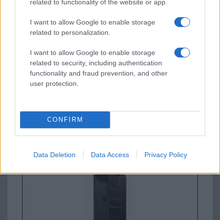
related to functionality of the website or app.
I want to allow Google to enable storage
Apple iPhone 15 Pro
related to personalization.
I want to allow Google to enable storage
related to security, including authentication
functionality and fraud prevention, and other
user protection.
Nyugati GSM
CONFIRM
300.000 Ft (új)
Apple iPhone Air
Data Deletion
Data Access
Privacy Policy