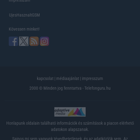
UjesHasznaltGSM
Kövessen minket!
kapcsolat
|
médiaajánlat
|
impresszum
2000 © Minden jog fenntartva - Telefonguru.hu
Honlapunk oldalain található információk és számítások a piacon elérhető
adatokon alapszanak.
Sajnos mi sem vagyunk tévedhetetlenek, és az adatközlők sem. Az