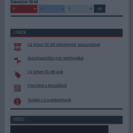
Szavazzon Ön is!
LINKEK
LG Velvet 5G UW vélemények, tapasztalatok
Összehasonlítás más telefonokkal
LG Velvet 5G UW árak
Friss hírek a készülékről
További LG mobiltelefonok
VIDEO