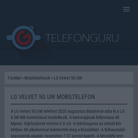
Toggle
naviga
Főoldal
>
Mobiltelefonok
>
LG Velvet 5G UW
LG VELVET 5G UW MOBILTELEFON
A LG Velvet 5G UW telefont 2020 augusztus dátummal adta ki a LG.
6 GB MB memóriával rendelkezik. A kamerájának felbontása 48
Mpixel. Kijelzőjének mérete 6.8 col. A telefongurun az elmúlt két
hétben 48 alkalommal tekintették meg a készüléket. A felhasználói
szavazatok alapján összesítve 7.57 pontot kapott. A készülék nem