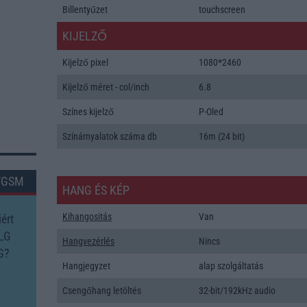
Billentyűzet
touchscreen
KIJELZŐ
Kijelző pixel
1080*2460
Kijelző méret - col/inch
6.8
Színes kijelző
P-Oled
Színárnyalatok száma db
16m (24 bit)
TGSM
HANG ÉS KÉP
Kihangositás
Van
ért
 LG
Hangvezérlés
Nincs
G?
Hangjegyzet
alap szolgáltatás
Csengőhang letöltés
32-bit/192kHz audio