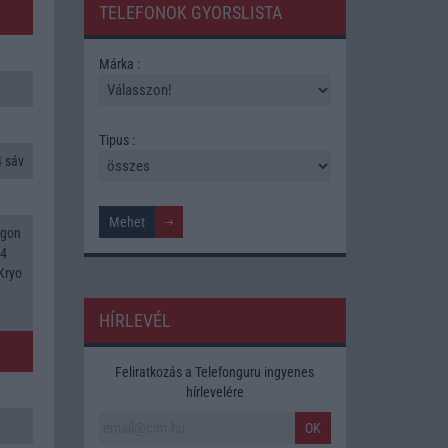
TELEFONOK GYORSLISTA
Márka :
Tipus :
 sáv
agon
84
Kryo
HÍRLEVÉL
Feliratkozás a Telefonguru ingyenes
hírlevelére
OK