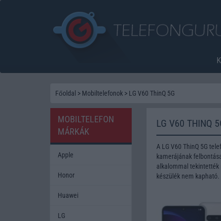
Főoldal
>
Mobiltelefonok
>
LG V60 ThinQ 5G
MOBILTELEFON
LG V60 THINQ 
MÁRKÁK
A LG V60 ThinQ 5G tele
Apple
kamerájának felbontása 
alkalommal tekintették 
Honor
készülék nem kapható.
Huawei
LG