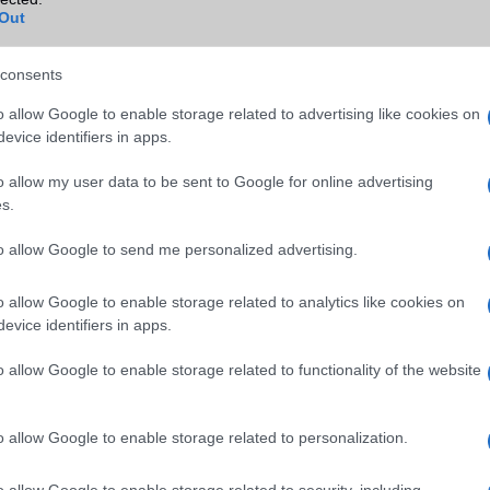
Blackberry
Nincs
Out
NFC
Van
consents
TV/USB kapcsolat
OtG (On-the-Go USB)
o allow Google to enable storage related to advertising like cookies on
GPS
aGPS (USA), Glonass (Orosz)
evice identifiers in apps.
BDS (Kína), Galileo (EU)
o allow my user data to be sent to Google for online advertising
Push to Talk
Nincs
s.
AKKUMULÁTOR
to allow Google to send me personalized advertising.
Típus
Li-Polimer
o allow Google to enable storage related to analytics like cookies on
Készenléti idő h /
Az akkumulátor nem vehetõ 
evice identifiers in apps.
Cserélhetőség
o allow Google to enable storage related to functionality of the website
Beszélgetési idő h /
Gyorstöltésre alkalmas
Gyorstöltés
ALKALMAZÁSOK ÉS ÉRZÉKELŐK
o allow Google to enable storage related to personalization.
Java
Nincs
o allow Google to enable storage related to security, including