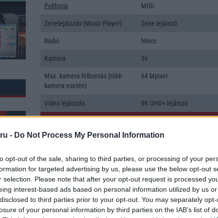
Polifonia
MIDI
Zenelejátszás (Music Player)
Zene lejátszó
Rádió
Nincs
Kamera
3x
Max. kamera felbontás (több
64 Mpixel
kamera esetén)
Video lejátszás
8K UHD+ lejátszó
MEMÓRIA ÉS TÁRHELY
ru -
Do Not Process My Personal Information
Telefonkönyv db
dinamikus
Min. memória
8 GB
to opt-out of the sale, sharing to third parties, or processing of your per
formation for targeted advertising by us, please use the below opt-out s
Min. háttértár
128 GB
r selection. Please note that after your opt-out request is processed y
k: 15
eing interest-based ads based on personal information utilized by us or
Memória bővíthetőség
T-Flash/microSD
disclosed to third parties prior to your opt-out. You may separately opt-
losure of your personal information by third parties on the IAB’s list of
ADATCSERE