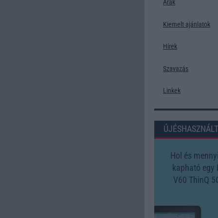
Árak
Kiemelt ajánlatok
Hírek
Szavazás
Linkek
ÚJÉSHASZNÁL
Hol és mennyi
kapható egy
V60 ThinQ 5