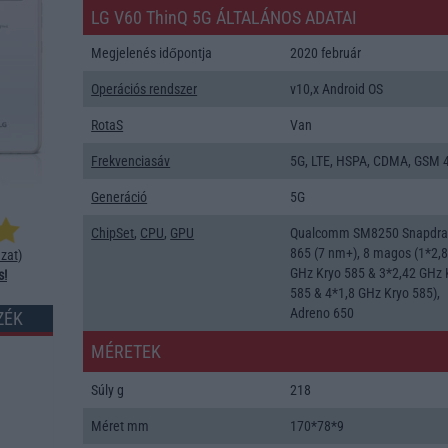
LG V60 ThinQ 5G ÁLTALÁNOS ADATAI
Megjelenés időpontja
2020 február
Operációs rendszer
v10,x Android OS
RotaS
Van
Frekvenciasáv
5G, LTE, HSPA, CDMA, GSM 4
Generáció
5G
ChipSet
,
CPU
,
GPU
Qualcomm SM8250 Snapdr
865 (7 nm+), 8 magos (1*2,
zat
)
GHz Kryo 585 & 3*2,42 GHz 
s!
585 & 4*1,8 GHz Kryo 585),
Adreno 650
ZÉK
MÉRETEK
Súly g
218
Méret mm
170*78*9