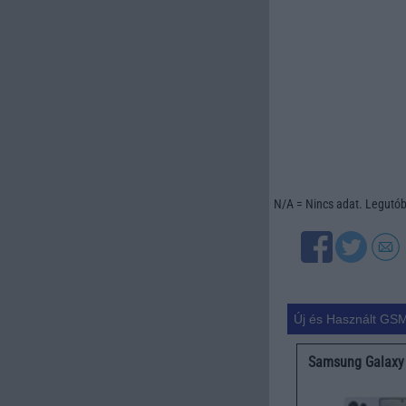
N/A = Nincs adat. Legutóbb
Új és Használt GSM
Samsung Galaxy 