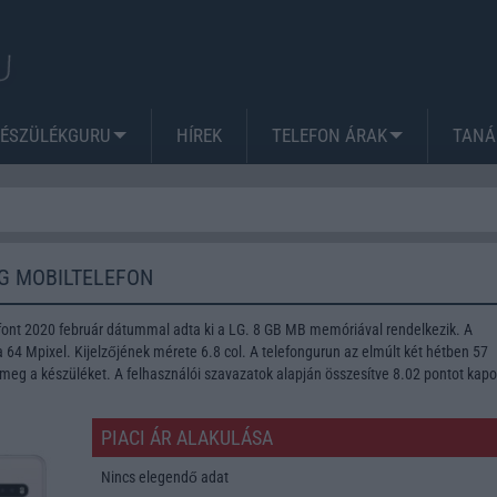
KÉSZÜLÉKGURU
HÍREK
TELEFON ÁRAK
TANÁ
5G MOBILTELEFON
font 2020 február dátummal adta ki a LG. 8 GB MB memóriával rendelkezik. A
64 Mpixel. Kijelzőjének mérete 6.8 col. A telefongurun az elmúlt két hétben 57
meg a készüléket. A felhasználói szavazatok alapján összesítve 8.02 pontot kapo
PIACI ÁR ALAKULÁSA
Nincs elegendő adat