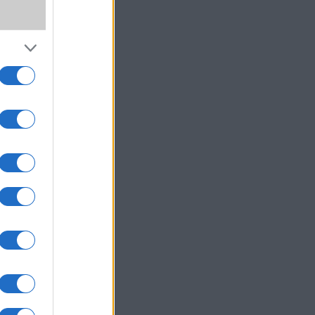
,
ki!