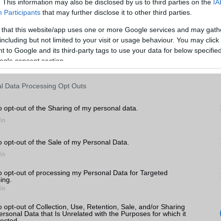
. This information may also be disclosed by us to third parties on the
IA
Participants
that may further disclose it to other third parties.
GPRS
Van
 that this website/app uses one or more Google services and may gath
EDGE
Nincs
including but not limited to your visit or usage behaviour. You may click 
WAP
5HTML
 to Google and its third-party tags to use your data for below specifi
Q 5G
ogle consent section.
EMS
/E-mail
push eMail
k
MMS
Nincs
l Data Processing Opt Outs
tás
kkal
Infraport
Nincs
o opt-out of the Sharing of my personal data.
Bluetooth
v5,x
In
Q 5G
B/T extra
A2DP
o opt-out of the Sale of my Personal Data.
In
Wi-Fi (alap)
g/b
v6 (ax)
to opt-out of processing my Personal Data for Targeted
Wi-Fi Direct
Van
ing.
In
Wi-Fi extra
DLNA
ok
o opt-out of Collection, Use, Retention, Sale, and/or Sharing
Wi-Fi HotSpot
Van
ersonal Data that Is Unrelated with the Purposes for which it
lected.