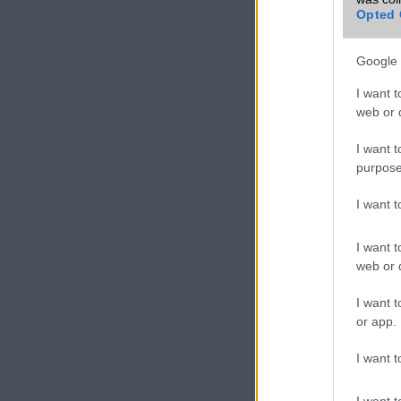
VIDEO
Opted 
Google 
I want t
web or d
I want t
purpose
I want 
I want t
web or d
I want t
or app.
I want t
I want t