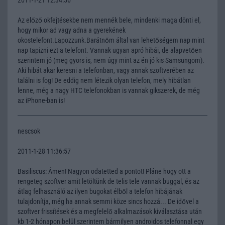
Az előző okfejtésekbe nem mennék bele, mindenki maga dönti el,
hogy mikor ad vagy adna a gyerekének
okostelefont.Lapozzunk.Barátnőm által van lehetőségem nap mint
nap tapizni ezt a telefont. Vannak ugyan apró hibái, de alapvetően
szerintem jó (meg gyors is, nem úgy mint az én jó kis Samsungom).
Aki hibát akar keresni a telefonban, vagy annak szoftverében az
találni is fog! De eddig nem létezik olyan telefon, mely hibátlan
lenne, még a nagy HTC telefonokban is vannak gikszerek, de még
az iPhone-ban is!
nescsok
2011-1-28 11:36:57
Basiliscus: Ámen! Nagyon odatetted a pontot! Pláne hogy ott a
rengeteg szoftver amit letöltünk de telis tele vannak buggal, és az
átlag felhasználó az ilyen bugokat élből a telefon hibájának
tulajdonítja, még ha annak semmi köze sincs hozzá... De idővel a
szoftver frissítések és a megfelelő alkalmazások kiválasztása után
kb 1-2 hónapon belül szerintem bármilyen androidos telefonnal egy