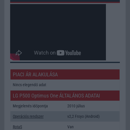
PIACI ÁR ALAKULÁSA
Nincs elegendő adat
LG P500 Optimus One ÁLTALÁNOS ADATAI
Megjelenés időpontja
2010 július
Operációs rendszer
v2,2 Froyo (Android)
RotaS
Van