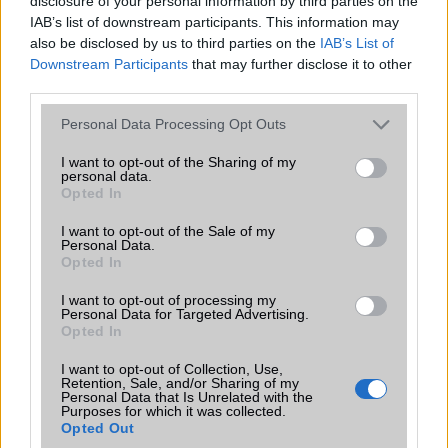
disclosure of your personal information by third parties on the
IAB’s list of downstream participants. This information may
Eleg jo
also be disclosed by us to third parties on the
IAB’s List of
Downstream Participants
that may further disclose it to other
2010-12-13 15:09:09
third parties.
Romaniaba jartam a heten(Szatmar)beneztem par vodas uzletbe
Please note that this website/app uses one or more Google
Personal Data Processing Opt Outs
hatha valami jobb aron van mint itthon.Bemegyek es ott egy ilyen
services and may gather and store information including but
telo 50.000 ft kartyafugetlenulGondolkodtam rajta h megvegyem e
not limited to your visit or usage behaviour. You may click to
I want to opt-out of the Sharing of my
de vegul otthagytam...De 50.000 ft itthon 80.000
personal data.
grant or deny consent to Google and its third-party tags to
Opted In
use your data for below specified purposes in below Google
consent section.
I want to opt-out of the Sale of my
nescsok
Personal Data.
Opted In
2010-12-15 12:09:21
I want to opt-out of processing my
Mostmár itthon is hozzájutsz 60 ezerért tehát nem feltétlenül volt
Personal Data for Targeted Advertising.
Opted In
rossz döntés, ráadásul ez még a kártyafüggetlen ára, ha kijön
valamelyik szolgálatón keresztül is szerintem akkor tényleg filléres
I want to opt-out of Collection, Use,
dolog lesz, de természetesen előfizetéssel... És ne felejtsük el hogy
Retention, Sale, and/or Sharing of my
ez még nagyon új, azaz ár amin szinte semmit sem vittek lentebb,
Personal Data that Is Unrelated with the
Purposes for which it was collected.
de fognak...Tényleg valakinek valami személyes tapasztalata a
Opted Out
telefonnal kapcsolatban?