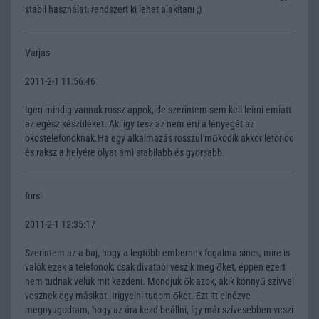
stabil használati rendszert ki lehet alakítani ;)
Varjas
2011-2-1 11:56:46
Igen mindig vannak rossz appok, de szerintem sem kell leírni emiatt
az egész készüléket. Aki így tesz az nem érti a lényegét az
okostelefonoknak.Ha egy alkalmazás rosszul működik akkor letörlöd
és raksz a helyére olyat ami stabilabb és gyorsabb.
forsi
2011-2-1 12:35:17
Szerintem az a baj, hogy a legtöbb embernek fogalma sincs, mire is
valók ezek a telefonok, csak divatból veszik meg őket, éppen ezért
nem tudnak velük mit kezdeni. Mondjuk ők azok, akik könnyű szívvel
vesznek egy másikat. Irigyelni tudom őket. Ezt itt elnézve
megnyugodtam, hogy az ára kezd beállni, így már szívesebben veszi