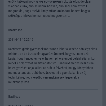
erről vitatkozni hogy való-e egy gyereknek okostelefon, de olyan
világban élünk, ahol mindenkinek van, ahol már nem azt kell
megtanulni, hogy melyik király mikor uralkodott, hanem hogy a
szükséges infókat honnan tudod megszerezni..
lisasimson
2011-1-13 15:25:16
Szerintem gimis gyereknek már simán lehet a kezébe adni egy okos
telefont, de én biztos elmagyaráznám neki, hogy ezt nem azért
kapja, hogy hencegjen vele, hanem pl. órarendet beleírhatja, mikor
miből ír dolgozatot, házifeladatot stb. Tanárnőt megkérdezi és ha
beleegyezését adja, akkor az órát is felveheti, ha így könnyebben
menne a tanulás. Jobb hozzászoktatni a gyerekeket is az új
technikához, hogy később versenyképesek legyenek a
munkahelyükön.
Basilicus
2011-1-21 12:34:56