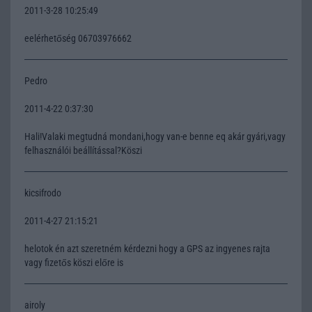
2011-3-28 10:25:49
eelérhetőség 06703976662
Pedro
2011-4-22 0:37:30
Hali!Valaki megtudná mondani,hogy van-e benne eq akár gyári,vagy
felhasználói beállítással?Köszi
kicsifrodo
2011-4-27 21:15:21
helotok én azt szeretném kérdezni hogy a GPS az ingyenes rajta
vagy fizetős köszi előre is
airoly