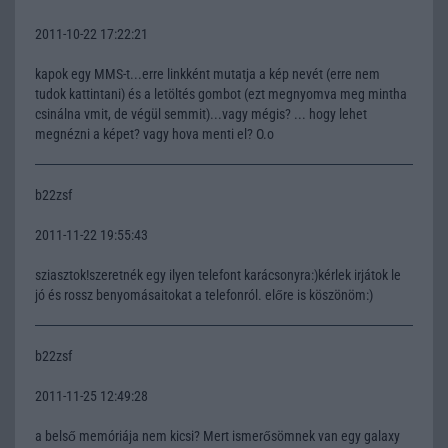
2011-10-22 17:22:21
kapok egy MMS-t...erre linkként mutatja a kép nevét (erre nem
tudok kattintani) és a letöltés gombot (ezt megnyomva meg mintha
csinálna vmit, de végül semmit)...vagy mégis? ... hogy lehet
megnézni a képet? vagy hova menti el? O.o
b22zsf
2011-11-22 19:55:43
sziasztok!szeretnék egy ilyen telefont karácsonyra:)kérlek irjátok le
jó és rossz benyomásaitokat a telefonról. előre is köszönöm:)
b22zsf
2011-11-25 12:49:28
a belső memóriája nem kicsi? Mert ismerősömnek van egy galaxy