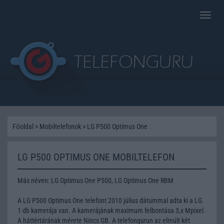
Toggle
naviga
Főoldal
>
Mobiltelefonok
>
LG P500 Optimus One
LG P500 OPTIMUS ONE MOBILTELEFON
Más néven: LG Optimus One P500, LG Optimus One RBM
A LG P500 Optimus One telefont 2010 július dátummal adta ki a LG.
1 db kamerája van. A kamerájának maximum felbontása 3,x Mpixel.
A háttértárának mérete Nincs GB. A telefongurun az elmúlt két