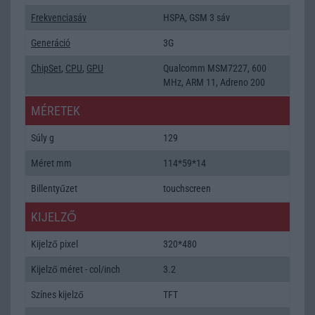
Frekvenciasáv
HSPA, GSM 3 sáv
Generáció
3G
ChipSet
,
CPU
,
GPU
Qualcomm MSM7227, 600
MHz, ARM 11, Adreno 200
MÉRETEK
Súly g
129
Méret mm
114*59*14
Billentyűzet
touchscreen
KIJELZŐ
Kijelző pixel
320*480
Kijelző méret - col/inch
3.2
Színes kijelző
TFT