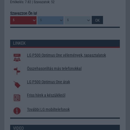
Értékelés: 7.82 | Szavazatok: 52
Szavazzon Ön is!
LINKEK
LG P500 Optimus One vélemények, tapasztalatok
Összehasonlítás más telefonokkal
LG P500 Optimus One árak
Friss hírek a készülékről
További LG mobiltelefonok
VIDEO