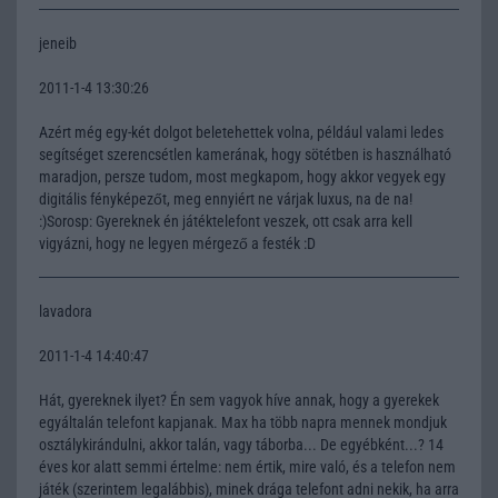
jeneib
2011-1-4 13:30:26
Azért még egy-két dolgot beletehettek volna, például valami ledes
segítséget szerencsétlen kamerának, hogy sötétben is használható
maradjon, persze tudom, most megkapom, hogy akkor vegyek egy
digitális fényképezőt, meg ennyiért ne várjak luxus, na de na!
:)Sorosp: Gyereknek én játéktelefont veszek, ott csak arra kell
vigyázni, hogy ne legyen mérgező a festék :D
lavadora
2011-1-4 14:40:47
Hát, gyereknek ilyet? Én sem vagyok híve annak, hogy a gyerekek
egyáltalán telefont kapjanak. Max ha több napra mennek mondjuk
osztálykirándulni, akkor talán, vagy táborba... De egyébként...? 14
éves kor alatt semmi értelme: nem értik, mire való, és a telefon nem
játék (szerintem legalábbis), minek drága telefont adni nekik, ha arra