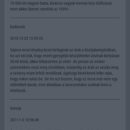
70 000-ért nagyon baba, kíváncsi vagyok mennyi lesz előfizuval,
mert akkor ilyenre cserélek az 100%!
budavola
2010-12-23 12:59:35
Sajnos most tényleg kicsit befagytak az árak a középkategóriában,
ha azt nézzük, hogy ennél gyengébb készülékeket árulnak kártyásan
50-60 körül, akkor kifejezetten jó vétel - de persze az ember
szívesebben veszi még olcsóbban, márpedig az árak az avulás meg
a verseny miatt lefelé tendálnak, úgyhogy kinek-kinek lelke rajta,
hogy mikor ruház be. De én azt hiszem, hogy ez most már nem egy
túlértékelt darab, mint általában a bevezetéskor szoktak lenni a
telefonok...
Sorosp
2011-1-3 10:56:49