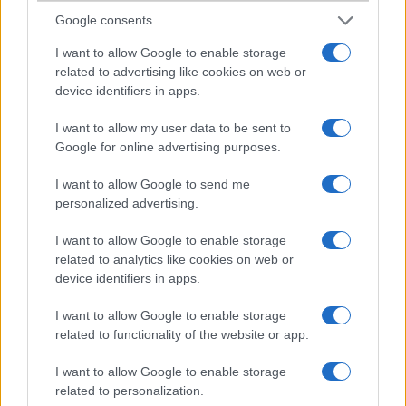
Google consents
Tirpitz
I want to allow Google to enable storage
related to advertising like cookies on web or
2010-12-16 12:09:42
device identifiers in apps.
Én nem vennék szolgáltató függő telefont... egyrészt maga a
I want to allow my user data to be sent to
függőség miatt, másrészt meg az okostelefonok esetében nagyon
Google for online advertising purposes.
elszálltak a szolgáltatók. Sok esetben nem kapható feltöltőkártyás
konstrukcióban egy készülék, csak számlás előfizuval, de akkor is
I want to allow Google to send me
csak közel olyan áron, mint a független változat. Csak két példát
personalized advertising.
mondok: HTC Desire most szolgáltatónál kb 110 ezer Ft, míg
függetlenül 115 és 125 ezer Ft között alakul. Hülye leszek azért az 5-
10 ezer Ft-os spórolásnak a kedvéért aláírni két évet valamelyik
I want to allow Google to enable storage
szolgáltatónak. De a Samsung Galaxy Spica esete szemléletesebb:
related to analytics like cookies on web or
Amikor kijött akkor 85 ezer Ft-ba került, majd 2-3 hónapon belül
device identifiers in apps.
lekúszott 55-60 ezerre, de pár helyen már 50 ezerért is el lehetett
vinni (rendes, hivatalos magyarországi Samsung garanciával),
I want to allow Google to enable storage
miközben a telefon számlás előfizuval adta 55 ezerért és
related to functionality of the website or app.
feltöltőkártyásan 85 ezerért...Ráadásul mikor megvettem 50 ezerért
a telefont, akkor ment fel a Telenornál az ára 65 ezerre számlás
I want to allow Google to enable storage
előfizuval.Jó persze ez is készüléktől függ, sokszor ha előfizuval
related to personalization.
veszed akkor olcsóbb, de én úgy vagyok vele, hogy inkább