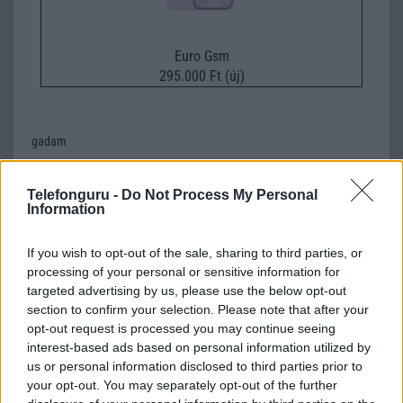
Euro Gsm
295.000 Ft (új)
gadam
2010-10-29 20:34:14
Telefonguru -
Do Not Process My Personal
Information
Tesóm most kapott ilyen tzelefont ausztriából, csúcs mobil,akinek
van 500 eurója erre, vegye meg :D
If you wish to opt-out of the sale, sharing to third parties, or
processing of your personal or sensitive information for
maistro
targeted advertising by us, please use the below opt-out
section to confirm your selection. Please note that after your
2010-11-3 14:03:24
opt-out request is processed you may continue seeing
interest-based ads based on personal information utilized by
Hát akkor jól átcseszték tesódat mert itthon a feléért juthatsz majd
us or personal information disclosed to third parties prior to
hozáá
your opt-out. You may separately opt-out of the further