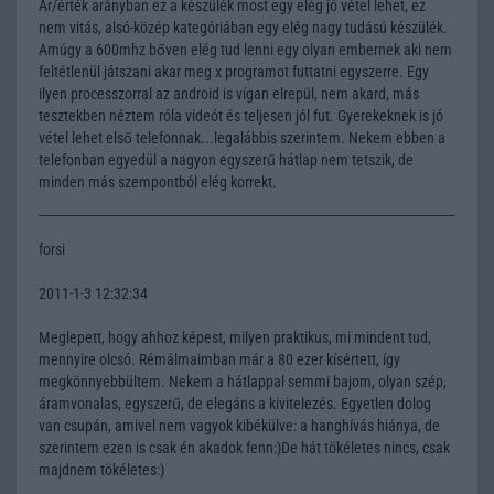
Ár/érték arányban ez a készülék most egy elég jó vétel lehet, ez
nem vitás, alsó-közép kategóriában egy elég nagy tudású készülék.
Amúgy a 600mhz bőven elég tud lenni egy olyan embernek aki nem
feltétlenül játszani akar meg x programot futtatni egyszerre. Egy
ilyen processzorral az android is vígan elrepül, nem akard, más
tesztekben néztem róla videót és teljesen jól fut. Gyerekeknek is jó
vétel lehet első telefonnak...legalábbis szerintem. Nekem ebben a
telefonban egyedül a nagyon egyszerű hátlap nem tetszik, de
minden más szempontból elég korrekt.
forsi
2011-1-3 12:32:34
Meglepett, hogy ahhoz képest, milyen praktikus, mi mindent tud,
mennyire olcsó. Rémálmaimban már a 80 ezer kísértett, így
megkönnyebbültem. Nekem a hátlappal semmi bajom, olyan szép,
áramvonalas, egyszerű, de elegáns a kivitelezés. Egyetlen dolog
van csupán, amivel nem vagyok kibékülve: a hanghívás hiánya, de
szerintem ezen is csak én akadok fenn:)De hát tökéletes nincs, csak
majdnem tökéletes:)