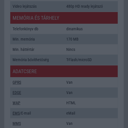
Video lejátszás
480p HD ready lejátszó
MEMÓRIA ÉS TÁRHELY
Telefonkönyv db
dinamikus
Min. memória
170 MB
Min. háttértár
Nincs
Memória bővíthetőség
T-Flash/microSD
ADATCSERE
GPRS
Van
EDGE
Van
WAP
HTML
EMS
/E-mail
eMail
MMS
Van