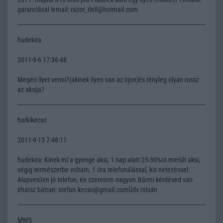
garanciával !email: razor_dell@hotmail.com
hudekira
2011-9-6 17:36:48
Megéri ilyet venni?(akinek ilyen van az írjon)és tényleg olyan rossz
az aksija?
hurkikecso
2011-9-13 7:48:11
hudekira: Kinek mi a gyenge aksi, 1 nap alatt 25-30%ot merült aksi,
végig természetbe voltam, 1 óra telefonálással, kis netezéssel.
Alapvetően jó telefon, én szeretem nagyon.Bármi kérdésed van
írhatsz bátran: stefan.kecso@gmail.comÜdv István
MMS