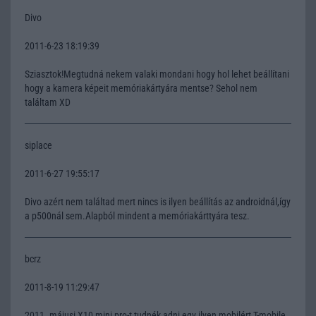
Divo
2011-6-23 18:19:39
Sziasztok!Megtudná nekem valaki mondani hogy hol lehet beállítani
hogy a kamera képeit memóriakártyára mentse? Sehol nem
találtam XD
siplace
2011-6-27 19:55:17
Divo azért nem találtad mert nincs is ilyen beállítás az androidnál,így
a p500nál sem.Alapból mindent a memóriakárttyára tesz.
bcrz
2011-8-19 11:29:47
2011. májusi X10 mini pro-t tudnék adni egy ilyen mobilért T-mobile