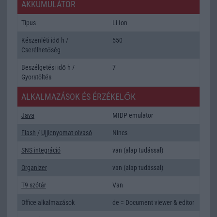
AKKUMULÁTOR
Típus
Li-Ion
Készenléti idő h /
550
Cserélhetőség
Beszélgetési idő h /
7
Gyorstöltés
ALKALMAZÁSOK ÉS ÉRZÉKELŐK
Java
MIDP emulator
Flash
/
Ujjlenyomat olvasó
Nincs
SNS integráció
van (alap tudással)
Organizer
van (alap tudással)
T9 szótár
Van
Office alkalmazások
de = Document viewer & editor