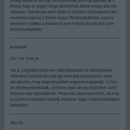
hatása kevesebb van egy okostelefonnak, mint egy autónak, de a
lényeg, hogy az vegyen drága okostelefont akinek tényleg arra van
szüksége. Vannak már azért olcsón is (például a fenti Optimus One
most kerül majd be a Telenor meg a T-Mobile kínálatába, azzal is
jelentősen csökken a mostani 55 ezer Ft körüli ára ami már azért
jóval mérsékeltebb).
konradiaki
2011-2-8 13:06:56
Hát ja, a legtöbb ember nem tudja kihasználni az okostelefonok
széleskörű funkcióit (és csak úgy mellesleg hozzáteszem: annyi
pénzük sincs, hogy drága készüléket vegyenek maguknak). Az One
ára tényleg mérséklődik, szerintem olyan 40 ezer körül lehet. Azért
érdemes rajta elgondolkodni. Persze van olyan ismerősöm, aki még
az ezeréves nokiájára esküszik, mondván, hogy ő csak telefonálásra
használja:)
Ákos 86