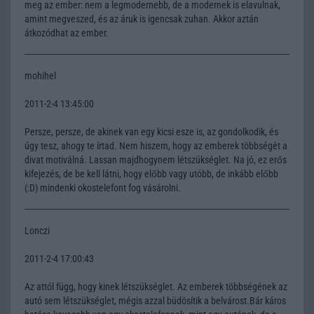
meg az ember: nem a legmodernebb, de a modernek is elavulnak,
amint megveszed, és az áruk is igencsak zuhan. Akkor aztán
átkozódhat az ember.
mohihel
2011-2-4 13:45:00
Persze, persze, de akinek van egy kicsi esze is, az gondolkodik, és
úgy tesz, ahogy te írtad. Nem hiszem, hogy az emberek többségét a
divat motiválná. Lassan majdhogynem létszükséglet. Na jó, ez erős
kifejezés, de be kell látni, hogy előbb vagy utóbb, de inkább előbb
(:D) mindenki okostelefont fog vásárolni.
Lonczi
2011-2-4 17:00:43
Az attól függ, hogy kinek létszükséglet. Az emberek többségének az
autó sem létszükséglet, mégis azzal büdösítik a belvárost.Bár káros