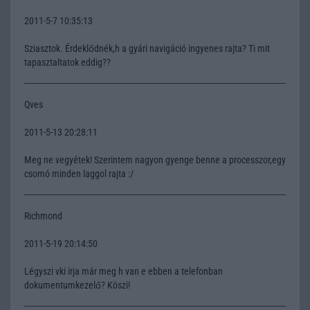
2011-5-7 10:35:13
Sziasztok. Érdeklődnék,h a gyári navigáció ingyenes rajta? Ti mit
tapasztaltatok eddig??
Qves
2011-5-13 20:28:11
Meg ne vegyétek! Szerintem nagyon gyenge benne a processzor,egy
csomó minden laggol rajta :/
Richmond
2011-5-19 20:14:50
Légyszi vki írja már meg h van e ebben a telefonban
dokumentumkezelő? Köszi!