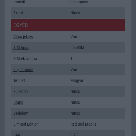
Iránytũ
ecompass
Extrák
Nincs
EGYÉB
Vibra jelzés
Van
SIM típus
miniSIM
SIM-ek száma
1
Flight mode
Van
Terület
Magyar
Funkciók
Nincs
Brand
Nincs
Védelem
Nincs
Limited Edition
Red Bull Mobile
SAR
0,93