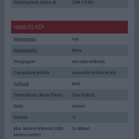
Színárnyalatok száma db
256k (18 bit)
HANG ÉS KÉP
Kihangositás
Van
Hangvezérlés
Nincs
Hangjegyzet
van (alap tudással)
Csengőhang letöltés
univerzális letöltés kezelõ
Polifonia
MIDI
Zenelejátszás (Music Player)
Zene lejátszó
Rádió
sztereó
Kamera
1x
Max. kamera felbontás (több
3,x Mpixel
kamera esetén)