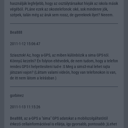
használják legfeljebb, hogy az osztálytársaikat hívják az iskola másik
végéből. PLáne ezek az okostelefonok: oké, sok mindenre jók,
szépek, talán még az áruk sem rossz, de gyereknek ilyet? Neeem.
Bea888
2011-1-12 15:06:47
Sziasztok! Az, hogy a-GPS, az miben különbözik a sima GPS-től.
Könnyű kezelni? Én folyton eltévedek, de nem tudom, hogy a telefon
rendes GPS-t helyettesíteni tud-e :S Meg a sims3-mal lehet rajta
játszani vajon? (Láttam valami videón, hogy van telefonokon is van,
de itt nem látom a leírásban )
gorbinez
2011-1-13 11:15:26
Bea888, az a-GPS a "sima" GPS adatokat a mobilszolgáltatótól
érkező cellainformációval is ellátja, így gyorsabb, pontosabb ;)Lehet