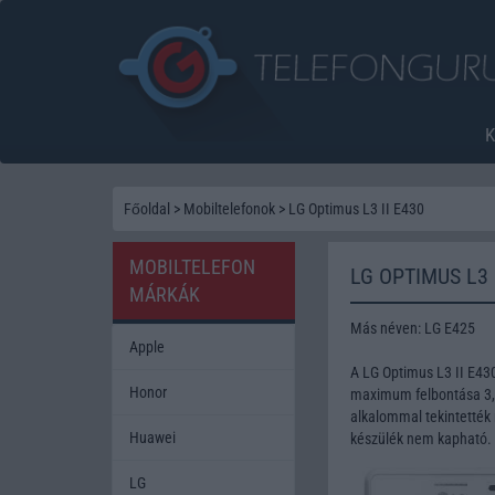
Főoldal
>
Mobiltelefonok
>
LG Optimus L3 II E430
MOBILTELEFON
LG OPTIMUS L3 
MÁRKÁK
Más néven: LG E425
Apple
A LG Optimus L3 II E43
Honor
maximum felbontása 3,x
alkalommal tekintették 
Huawei
készülék nem kapható.
LG