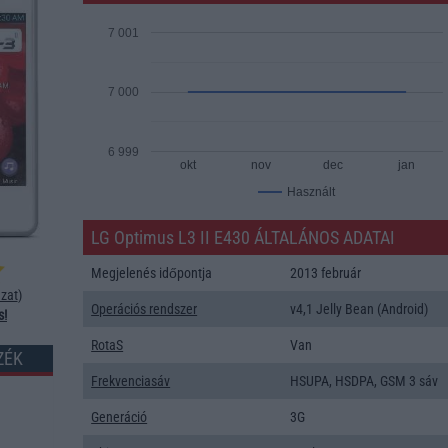
7 001
7 000
6 999
okt
nov
dec
jan
Használt
LG Optimus L3 II E430 ÁLTALÁNOS ADATAI
Megjelenés időpontja
2013 február
zat
)
Operációs rendszer
v4,1 Jelly Bean (Android)
s!
RotaS
Van
ZÉK
Frekvenciasáv
HSUPA, HSDPA, GSM 3 sáv
Generáció
3G