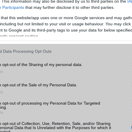
Telefonkönyv db
dinamikus
. This information may also be disclosed by us to third parties on the
IA
Participants
that may further disclose it to other third parties.
Min. memória
512 MB
 that this website/app uses one or more Google services and may gath
Min. háttértár
4 GB
including but not limited to your visit or usage behaviour. You may click 
 to Google and its third-party tags to use your data for below specifi
Memória bővíthetőség
T-Flash/microSD
ogle consent section.
ADATCSERE
3 II
l Data Processing Opt Outs
GPRS
Van
nyek,
k
o opt-out of the Sharing of my personal data.
EDGE
Van
In
tás
WAP
HTML
kkal
o opt-out of the Sale of my Personal Data.
EMS
/E-mail
push eMail
3 II
In
MMS
Van
to opt-out of processing my Personal Data for Targeted
ing.
Infraport
Nincs
In
Bluetooth
v3,x
o opt-out of Collection, Use, Retention, Sale, and/or Sharing
ersonal Data that Is Unrelated with the Purposes for which it
B/T extra
A2DP
lected.