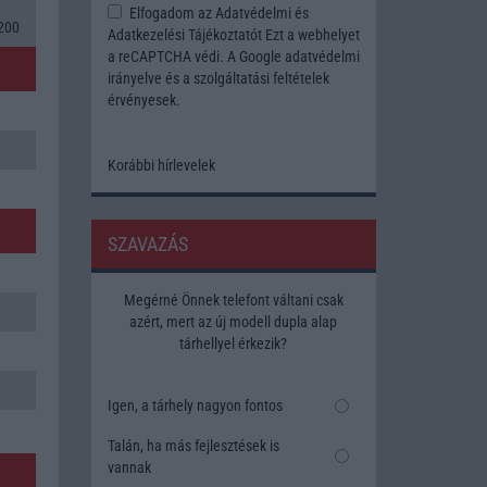
Elfogadom az
Adatvédelmi és
200
Adatkezelési Tájékoztatót
Ezt a webhelyet
a reCAPTCHA védi. A Google
adatvédelmi
irányelve
és a
szolgáltatási feltételek
érvényesek.
Korábbi hírlevelek
SZAVAZÁS
Megérné Önnek telefont váltani csak
azért, mert az új modell dupla alap
tárhellyel érkezik?
Igen, a tárhely nagyon fontos
Talán, ha más fejlesztések is
vannak