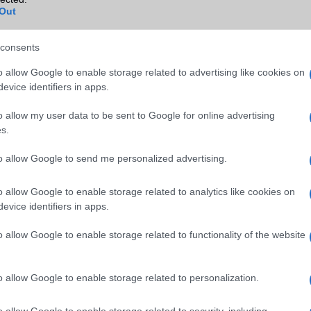
ok
Out
Wi-Fi (alap)
g/b
v4 (n)
Wi-Fi Direct
Nincs
consents
Wi-Fi extra
Nincs
o allow Google to enable storage related to advertising like cookies on
evice identifiers in apps.
Wi-Fi HotSpot
Van
o allow my user data to be sent to Google for online advertising
Blackberry
Nincs
s.
NFC
Nincs
to allow Google to send me personalized advertising.
TV/USB kapcsolat
Nincs
o allow Google to enable storage related to analytics like cookies on
GPS
aGPS (USA)
evice identifiers in apps.
Push to Talk
Nincs
o allow Google to enable storage related to functionality of the website
AKKUMULÁTOR
Típus
Li-Polimer
o allow Google to enable storage related to personalization.
Készenléti idő h /
608
Cserélhetőség
o allow Google to enable storage related to security, including