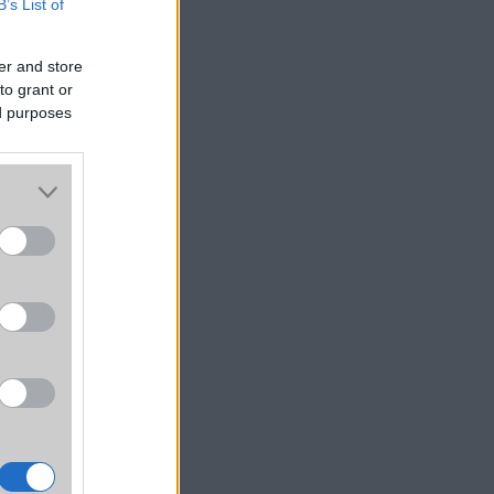
B’s List of
er and store
to grant or
ed purposes