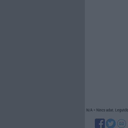
N/A = Nincs adat. Legutóbb