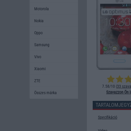
Motorola
Nokia
Oppo
Samsung
Vivo
Xiaomi
ZTE
7.58/10 (
33 szava
Szavazzon Ön i
Összes márka
TARTALOMJEGY
Specifikáció
Video