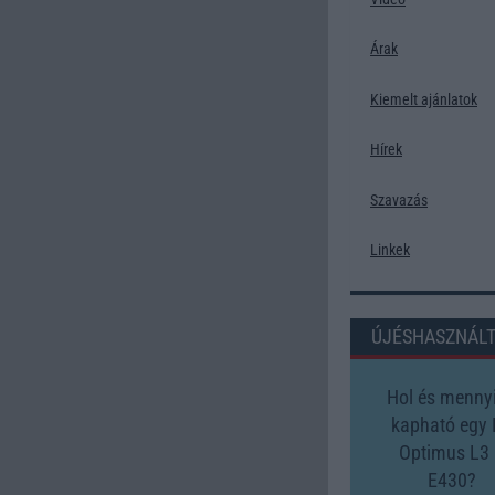
Árak
Kiemelt ajánlatok
Hírek
Szavazás
Linkek
ÚJÉSHASZNÁL
Hol és mennyi
kapható egy
Optimus L3 
E430?