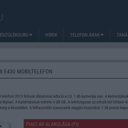
KÉSZÜLÉKGURU
HÍREK
TELEFON ÁRAK
TANÁ
II E430 MOBILTELEFON
0 telefont 2013 február dátummal adta ki a LG. 1 db kamerája van. A kamerájána
 Mpixel. A háttértárának mérete 4 GB GB. A telefongurun az elmúlt két hétben 4
meg a készüléket. A felhasználói szavazatok alapján összesítve 7.58 pontot kapo
PIACI ÁR ALAKULÁSA (Ft)