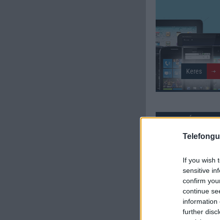
SZAVAZÁS
Telefongu
Külső: 7.45
If you wish 
Tudás: 7.55
sensitive in
confirm you
Minőség: 7.73
continue se
information 
further disc
Értékelés: 7.58 | Szavazato