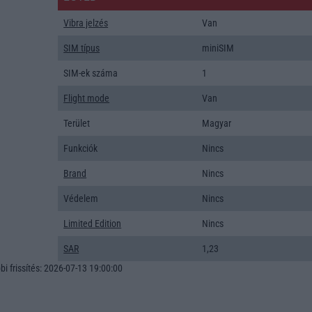
Vibra jelzés
Van
SIM típus
miniSIM
SIM-ek száma
1
Flight mode
Van
Terület
Magyar
Funkciók
Nincs
Brand
Nincs
Védelem
Nincs
Limited Edition
Nincs
SAR
1,23
i frissítés: 2026-07-13 19:00:00