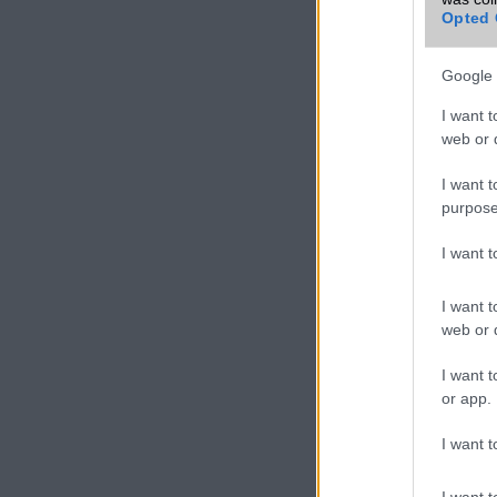
mobiltelefon
Opted 
Google 
VIDEO
I want t
web or d
I want t
purpose
I want 
I want t
web or d
I want t
or app.
I want t
I want t