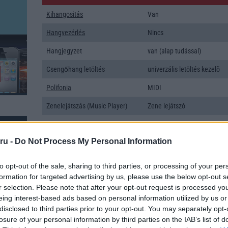
Kihangositás
Van
Hangvezérlés
Nincs
Hangjegyzet
van (alap tudással)
Csengőhang letöltés
univerzális letöltés kezelõ
Polifonia
MIDI
Zenelejátszás (Music Player)
Zene lejátszó
Rádió
sztereó
ru -
Do Not Process My Personal Information
Kamera
1x
Max. kamera felbontás (több
3,x Mpixel
to opt-out of the sale, sharing to third parties, or processing of your per
kamera esetén)
formation for targeted advertising by us, please use the below opt-out s
r selection. Please note that after your opt-out request is processed y
Video lejátszás
480p HD ready lejátszó
eing interest-based ads based on personal information utilized by us or
MEMÓRIA ÉS TÁRHELY
disclosed to third parties prior to your opt-out. You may separately opt-
losure of your personal information by third parties on the IAB’s list of
k: 33