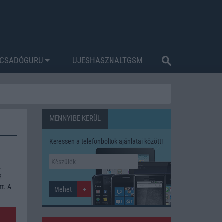
CSADÓGURU
UJESHASZNALTGSM
MENNYIBE KERÜL
Keressen a telefonboltok ajánlatai között!
k
2
tt. A