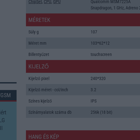
ChipSet
,
CPU
,
GPU
Qualcomm MSM7225A
Snapdragon, 1 GHz, Adreno 
MÉRETEK
Súly g
107
Méret mm
103*62*12
Billentyűzet
touchscreen
KIJELZŐ
Kijelző pixel
240*320
Kijelző méret - col/inch
3.2
TGSM
Színes kijelző
IPS
ért
Színárnyalatok száma db
256k (18 bit)
 LG
II
HANG ÉS KÉP