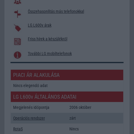
Összehasonlítás más telefonokkal
LG L600v árak
Friss hírek a készülékről
További LG mobiltelefonok
PIACI ÁR ALAKULÁSA
Nincs elegendő adat
LG L600v ÁLTALÁNOS ADATAI
Megjelenés időpontja
2006 október
Operációs rendszer
zárt
RotaS
Nincs