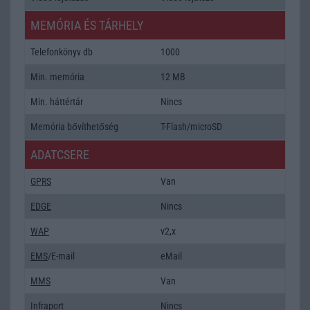
MEMÓRIA ÉS TÁRHELY
Telefonkönyv db
1000
Min. memória
12 MB
Min. háttértár
Nincs
Memória bővíthetőség
T-Flash/microSD
ADATCSERE
GPRS
Van
EDGE
Nincs
WAP
v2,x
EMS
/E-mail
eMail
MMS
Van
Infraport
Nincs