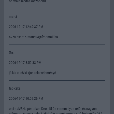
on?Válaszodat köszönöm!
marci
2006-12-17 12:49:37 PM
6260 csere??marci03@freemail.hu
Orsi
2006-12-17 8:59:33 PM
jó kis telo!vki irjon rola véleményt!
fabicska
2006-12-17 10:02:26 PM
orsi-nak!Szia pénteken Dec. 15-én vettem ilyen telót és nagyon
elégedett vagyok vele.A kijelzõje megnéztem az LG holnapján 262