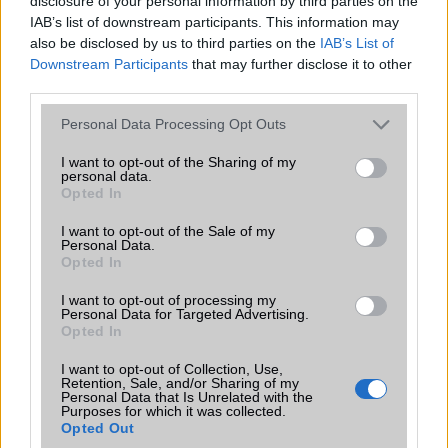
disclosure of your personal information by third parties on the
Nyah akkor holnap rendelem:P
IAB’s list of downstream participants. This information may
also be disclosed by us to third parties on the
IAB’s List of
Downstream Participants
that may further disclose it to other
DJ CONUS
third parties.
Please note that this website/app uses one or more Google
2006-11-21 5:50:26 PM
Personal Data Processing Opt Outs
services and may gather and store information including but
GYENGESÉGE A CAMERA.AZ MP3, NEKEM A V630i JOBBAN
not limited to your visit or usage behaviour. You may click to
I want to opt-out of the Sharing of my
personal data.
TETSZIK EBBEN AZ ÁRKATEGORIÁBA
grant or deny consent to Google and its third-party tags to
Opted In
!!!!:)javascript:hozzaszolas_smiley()
use your data for below specified purposes in below Google
consent section.
I want to opt-out of the Sale of my
Personal Data.
Matthew
Opted In
I want to opt-out of processing my
2006-12-1 3:36:15 PM
Personal Data for Targeted Advertising.
Opted In
Valaki megtudja mondani mekkora memorya karit tud max kezelni?
I want to opt-out of Collection, Use,
Retention, Sale, and/or Sharing of my
Personal Data that Is Unrelated with the
CHiP
Purposes for which it was collected.
Opted Out
2006-12-13 10:42:00 AM