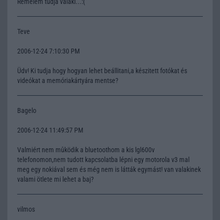
Remélem tudja valaki...:(
Teve
2006-12-24 7:10:30 PM
Üdv! Ki tudja hogy hogyan lehet beállitani,a készitett fotókat és
videókat a memóriakártyára mentse?
Bagelo
2006-12-24 11:49:57 PM
Valmiért nem mûködik a bluetoothom a kis lgl600v
telefonomon,nem tudott kapcsolatba lépni egy motorola v3 mal
meg egy nokiával sem és még nem is látták egymást! van valakinek
valami ötlete mi lehet a baj?
vilmos