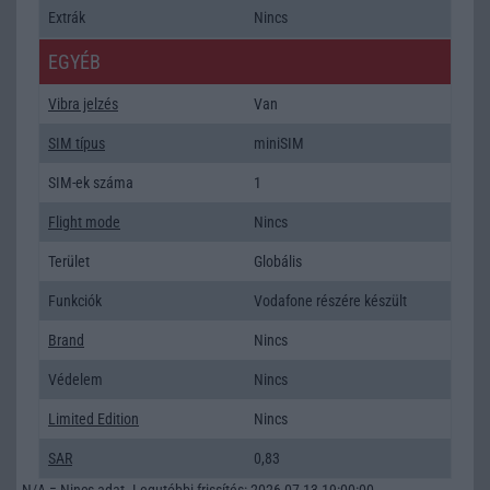
Extrák
Nincs
EGYÉB
Vibra jelzés
Van
SIM típus
miniSIM
SIM-ek száma
1
Flight mode
Nincs
Terület
Globális
Funkciók
Vodafone részére készült
Brand
Nincs
Védelem
Nincs
Limited Edition
Nincs
SAR
0,83
N/A = Nincs adat. Legutóbbi frissítés: 2026-07-13 19:00:00