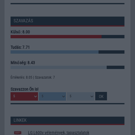
SZAVAZÁS
Külső: 8.00
Tudás: 7.71
Minőség: 8.43
Értékelés: 8.05 | Szavazatok: 7
Szavazzon Ön is!
LINKEK
LG L600v vélemények, tapasztalatok