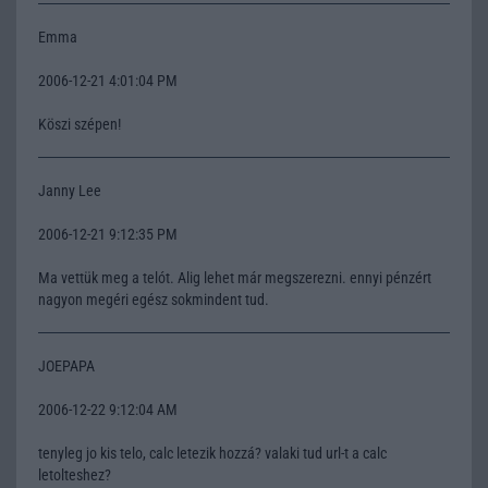
Emma
2006-12-21 4:01:04 PM
Köszi szépen!
Janny Lee
2006-12-21 9:12:35 PM
Ma vettük meg a telót. Alig lehet már megszerezni. ennyi pénzért
nagyon megéri egész sokmindent tud.
JOEPAPA
2006-12-22 9:12:04 AM
tenyleg jo kis telo, calc letezik hozzá? valaki tud url-t a calc
letolteshez?