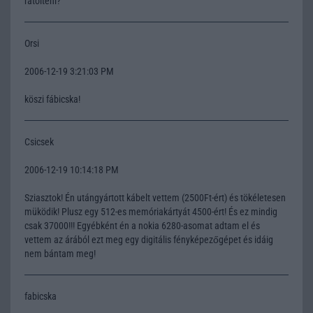
rátölteni?
Orsi
2006-12-19 3:21:03 PM
köszi fábicska!
Csicsek
2006-12-19 10:14:18 PM
Sziasztok! Én utángyártott kábelt vettem (2500Ft-ért) és tökéletesen
müködik! Plusz egy 512-es memóriakártyát 4500-ért! És ez mindig
csak 37000!!! Egyébként én a nokia 6280-asomat adtam el és
vettem az árából ezt meg egy digitális fényképezőgépet és idáig
nem bántam meg!
fabicska