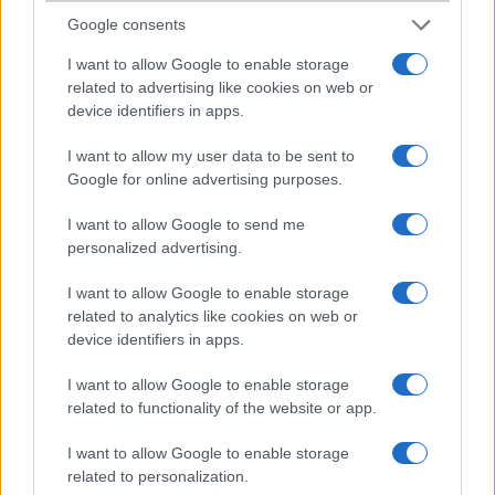
Google consents
Ahojaz lenne a kérdésem, hogy a tefón be lehet állítani, hogy egybõl
a memkártyára fotózzón és videózzon?
I want to allow Google to enable storage
related to advertising like cookies on web or
device identifiers in apps.
Angelheart
I want to allow my user data to be sent to
2006-12-14 8:23:43 PM
Google for online advertising purposes.
Igen, választhatsz, hogy hova akarod menteni a képet ill. videót.
I want to allow Google to send me
512MBos kártyát biztosan elfogad. (Nekem az van benne.)Nagyon
personalized advertising.
jó kis teló! Egy hete vettem, de örülök, hogy ezt választottam és nem
a V3x-et.
I want to allow Google to enable storage
related to analytics like cookies on web or
device identifiers in apps.
fabicska
I want to allow Google to enable storage
2006-12-15 1:06:19 PM
related to functionality of the website or app.
milyen tartozékok vannak a voda csomagban?A teló nagyon teccik!
I want to allow Google to enable storage
related to personalization.