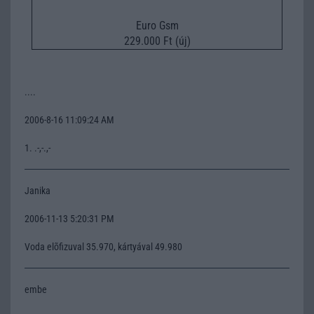
Euro Gsm
229.000 Ft (új)
....
2006-8-16 11:09:24 AM
1. .-,-.,-
Janika
2006-11-13 5:20:31 PM
Voda elõfizuval 35.970, kártyával 49.980
embe