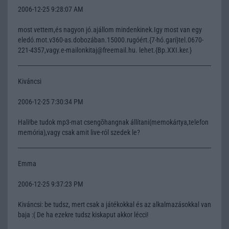
2006-12-25 9:28:07 AM
most vettem,és nagyon jó.ajállom mindenkinek.Igy most van egy
eledó.mot.v360-as.dobozában.15000.rugóért.{7-hó.gari}tel.0670-
221-4357,vagy.e-mailonkitaj@freemail.hu. lehet.{Bp.XXI.ker.}
Kiváncsi
2006-12-25 7:30:34 PM
Hali!be tudok mp3-mat csengõhangnak állítani(memokártya,telefon
memória),vagy csak amit live-ról szedek le?
Emma
2006-12-25 9:37:23 PM
Kiváncsi: be tudsz, mert csak a játékokkal és az alkalmazásokkal van
baja :( De ha ezekre tudsz kiskaput akkor lécci!