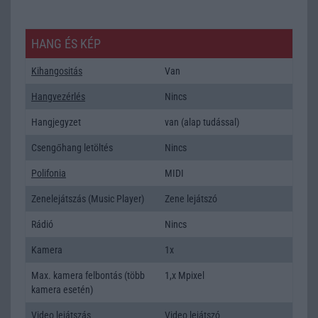
HANG ÉS KÉP
Kihangositás
Van
Hangvezérlés
Nincs
Hangjegyzet
van (alap tudással)
Csengőhang letöltés
Nincs
Polifonia
MIDI
Zenelejátszás (Music Player)
Zene lejátszó
Rádió
Nincs
Kamera
1x
Max. kamera felbontás (több
1,x Mpixel
kamera esetén)
Video lejátszás
Video lejátszó