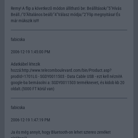
Remy! A flip a következõ módon állítható be: Beállítások/"5"Hívás
Beáll./"0"Általános beáll/"4"Válasz módja/"2"Flip megnyitása! És
már mükszik is!!!
fabicska
2006-12-19 1:45:00 PM
Adatkábel létezik
hozzá:http://www.telecomboulevard.com/bin/Product.asp?
prodId=1701LG - SGDY0011503 - Data Cable USB - ezt kell nézni!A
google-ba bemásolni a: SGDY0011503 terméknevet, és kidob kb 20
oldalt.(5000 FT körül van)
fabicska
2006-12-19 1:47:19 PM
Ja és még annyit, hogy Bluetooth-on lehet sztereo zenéket