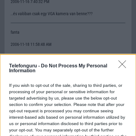
2006-11-16 7:40:32 PM
..és valóban csak egy VGA kamera van benne???
fanta
2006-11-18 11:58:48 AM
Hm ez már döfi szép kis teló csak kár hogy nincs rajta infra
Telefonguru -
Do Not Process My Personal
Information
Sneci
If you wish to opt-out of the sale, sharing to third parties, or
2006-11-18 9:58:48 PM
processing of your personal or sensitive information for
targeted advertising by us, please use the below opt-out
Téves az adatlap. 1,3Mpixeles kamera van benne.
section to confirm your selection. Please note that after your
opt-out request is processed you may continue seeing
interest-based ads based on personal information utilized by
Endorfyn:)
us or personal information disclosed to third parties prior to
your opt-out. You may separately opt-out of the further
2006-11-20 9:44:13 PM