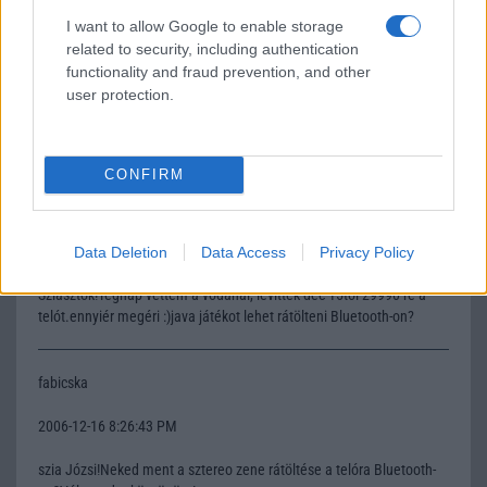
fabicska
I want to allow Google to enable storage
related to security, including authentication
2006-12-15 10:13:01 PM
functionality and fraud prevention, and other
user protection.
megvettem a telót, és nagyon jó vélménnyel vagyok róla!Csak
sajnos adatkábel nem volt a csomagba!ha valaki tudja hol lehet
hozzájutni, az szóljon!
CONFIRM
Józsi
2006-12-16 11:27:44 AM
Data Deletion
Data Access
Privacy Policy
Sziasztok!Tegnap vettem a vodánál, levitték dec 15tõl 29990-re a
telót.ennyiér megéri :)java játékot lehet rátölteni Bluetooth-on?
fabicska
2006-12-16 8:26:43 PM
szia Józsi!Neked ment a sztereo zene rátöltése a telóra Bluetooth-