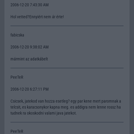
2006-12-20 7:43:30 AM
Hol vetted?Ennyiért nem ár érte!
fabicska
2006-12-20 9:38:02 AM
mármint az adatkábelt
PeeTeR
2006-12-20 6:27:11 PM
Csicsek, jatekod van hozza esetleg? egy par kene mert paromnak a
telcsit, es karacsonykor kapna meg. es addigra nem lenne rossz ha
tudnek ra okoskodni valami java jatekot.
PeeTeR