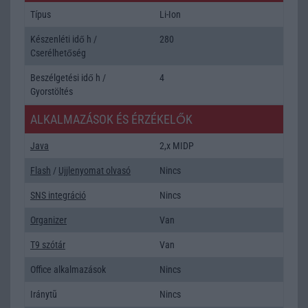
Típus
Li-Ion
Készenléti idő h /
280
Cserélhetőség
Beszélgetési idő h /
4
Gyorstöltés
ALKALMAZÁSOK ÉS ÉRZÉKELŐK
Java
2,x MIDP
Flash
/
Ujjlenyomat olvasó
Nincs
SNS integráció
Nincs
Organizer
Van
T9 szótár
Van
Office alkalmazások
Nincs
Iránytũ
Nincs