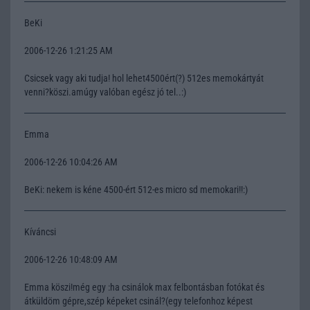
BeKi
2006-12-26 1:21:25 AM
Csicsek vagy aki tudja! hol lehet4500ért(?) 512es memokártyát
venni?köszi.amúgy valóban egész jó tel..:)
Emma
2006-12-26 10:04:26 AM
BeKi: nekem is kéne 4500-ért 512-es micro sd memokari!!:)
Kíváncsi
2006-12-26 10:48:09 AM
Emma köszi!még egy :ha csinálok max felbontásban fotókat és
átküldöm gépre,szép képeket csinál?(egy telefonhoz képest