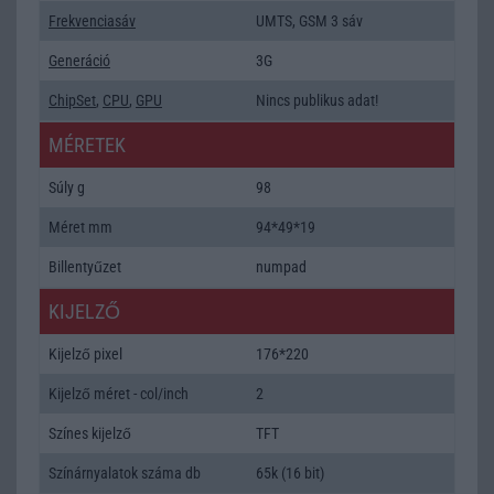
Frekvenciasáv
UMTS, GSM 3 sáv
Generáció
3G
ChipSet
,
CPU
,
GPU
Nincs publikus adat!
MÉRETEK
Súly g
98
Méret mm
94*49*19
Billentyűzet
numpad
KIJELZŐ
Kijelző pixel
176*220
Kijelző méret - col/inch
2
Színes kijelző
TFT
Színárnyalatok száma db
65k (16 bit)