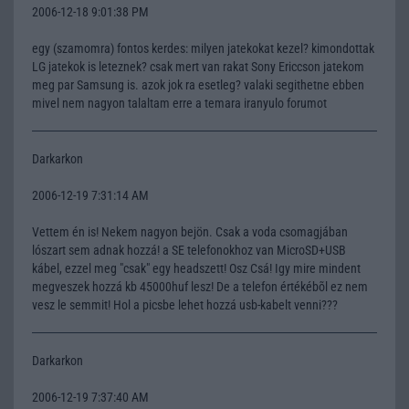
2006-12-18 9:01:38 PM
egy (szamomra) fontos kerdes: milyen jatekokat kezel? kimondottak
LG jatekok is leteznek? csak mert van rakat Sony Ericcson jatekom
meg par Samsung is. azok jok ra esetleg? valaki segithetne ebben
mivel nem nagyon talaltam erre a temara iranyulo forumot
Darkarkon
2006-12-19 7:31:14 AM
Vettem én is! Nekem nagyon bejön. Csak a voda csomagjában
lószart sem adnak hozzá! a SE telefonokhoz van MicroSD+USB
kábel, ezzel meg "csak" egy headszett! Osz Csá! Igy mire mindent
megveszek hozzá kb 45000huf lesz! De a telefon értékébõl ez nem
vesz le semmit! Hol a picsbe lehet hozzá usb-kabelt venni???
Darkarkon
2006-12-19 7:37:40 AM