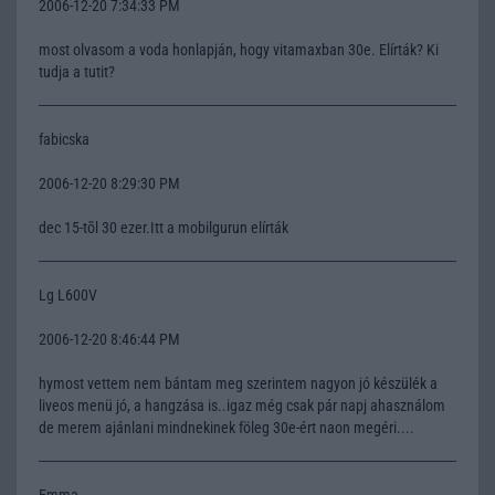
2006-12-20 7:34:33 PM
most olvasom a voda honlapján, hogy vitamaxban 30e. Elírták? Ki
tudja a tutit?
fabicska
2006-12-20 8:29:30 PM
dec 15-tõl 30 ezer.Itt a mobilgurun elírták
Lg L600V
2006-12-20 8:46:44 PM
hymost vettem nem bántam meg szerintem nagyon jó készülék a
liveos menü jó, a hangzása is..igaz még csak pár napj ahasználom
de merem ajánlani mindnekinek föleg 30e-ért naon megéri....
Emma