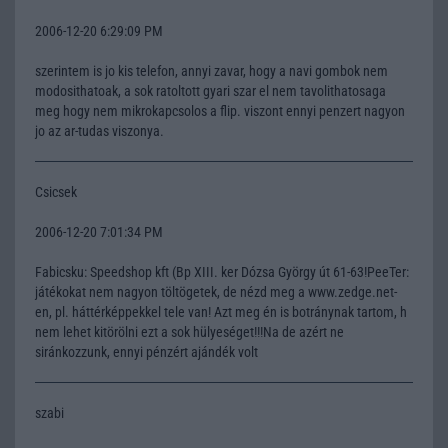
2006-12-20 6:29:09 PM
szerintem is jo kis telefon, annyi zavar, hogy a navi gombok nem
modosithatoak, a sok ratoltott gyari szar el nem tavolithatosaga
meg hogy nem mikrokapcsolos a flip. viszont ennyi penzert nagyon
jo az ar-tudas viszonya.
Csicsek
2006-12-20 7:01:34 PM
Fabicsku: Speedshop kft (Bp XIII. ker Dózsa György út 61-63!PeeTer:
játékokat nem nagyon töltögetek, de nézd meg a www.zedge.net-
en, pl. háttérképpekkel tele van! Azt meg én is botránynak tartom, h
nem lehet kitörölni ezt a sok hülyeséget!!!Na de azért ne
siránkozzunk, ennyi pénzért ajándék volt
szabi