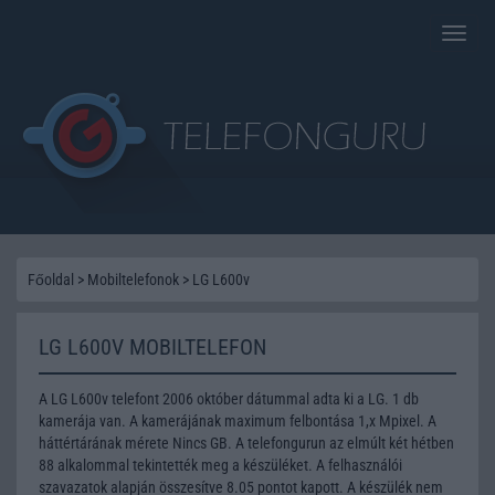
Toggle
naviga
Főoldal
>
Mobiltelefonok
>
LG L600v
LG L600V MOBILTELEFON
A LG L600v telefont 2006 október dátummal adta ki a LG. 1 db
kamerája van. A kamerájának maximum felbontása 1,x Mpixel. A
háttértárának mérete Nincs GB. A telefongurun az elmúlt két hétben
88 alkalommal tekintették meg a készüléket. A felhasználói
szavazatok alapján összesítve 8.05 pontot kapott. A készülék nem