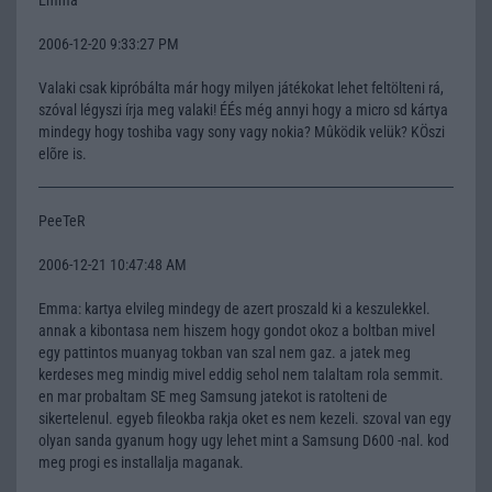
2006-12-20 9:33:27 PM
Valaki csak kipróbálta már hogy milyen játékokat lehet feltölteni rá,
szóval légyszi írja meg valaki! ÉÉs még annyi hogy a micro sd kártya
mindegy hogy toshiba vagy sony vagy nokia? Mûködik velük? KÖszi
elõre is.
PeeTeR
2006-12-21 10:47:48 AM
Emma: kartya elvileg mindegy de azert proszald ki a keszulekkel.
annak a kibontasa nem hiszem hogy gondot okoz a boltban mivel
egy pattintos muanyag tokban van szal nem gaz. a jatek meg
kerdeses meg mindig mivel eddig sehol nem talaltam rola semmit.
en mar probaltam SE meg Samsung jatekot is ratolteni de
sikertelenul. egyeb fileokba rakja oket es nem kezeli. szoval van egy
olyan sanda gyanum hogy ugy lehet mint a Samsung D600 -nal. kod
meg progi es installalja maganak.