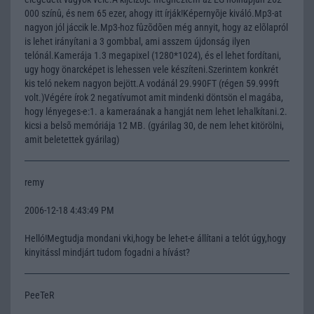
000 színû, és nem 65 ezer, ahogy itt írják!Képernyõje kiváló.Mp3-at
nagyon jól jáccik le.Mp3-hoz fûzõdõen még annyit, hogy az elõlapról
is lehet irányítani a 3 gombbal, ami asszem újdonság ilyen
telónál.Kamerája 1.3 megapixel (1280*1024), és el lehet fordítani,
ugy hogy önarcképet is lehessen vele készíteni.Szerintem konkrét
kis teló nekem nagyon bejött.A vodánál 29.990FT (régen 59.999ft
volt.)Végére írok 2 negatívumot amit mindenki döntsön el magába,
hogy lényeges-e:1. a kameraának a hangját nem lehet lehalkítani.2.
kicsi a belsõ memóriája 12 MB. (gyárilag 30, de nem lehet kitörölni,
amit beletettek gyárilag)
remy
2006-12-18 4:43:49 PM
Helló!Megtudja mondani vki,hogy be lehet-e állítani a telót úgy,hogy
kinyitássl mindjárt tudom fogadni a hívást?
PeeTeR